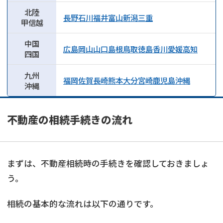
北陸
長野
石川
福井
富山
新潟
三重
甲信越
中国
広島
岡山
山口
島根
鳥取
徳島
香川
愛媛
高知
四国
九州
福岡
佐賀
長崎
熊本
大分
宮崎
鹿児島
沖縄
沖縄
不動産の相続手続きの流れ
まずは、不動産相続時の手続きを確認しておきましょ
う。
相続の基本的な流れは以下の通りです。