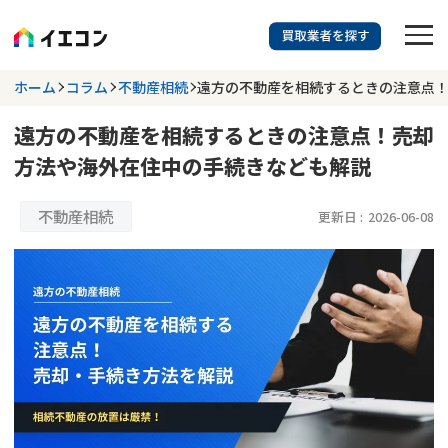
訳あり物件に強い業者を探す
ホーム
コラム
不動産相続
遠方の不動産を相続するときの注意点
遠方の不動産を相続するときの注意点！売却
都道府県を選択
相談内容を選択
方法や海外在住中の手続きなども解説
703
掲載業者
件
検索する
更新日 :
2026年07月31日
不動産相続
更新日 :
2026-06-08
業者を探す
相談内容で探す
空き家
不動産コラム
事故物件
再建築不可
不動産売却
底地
再建築不可物件