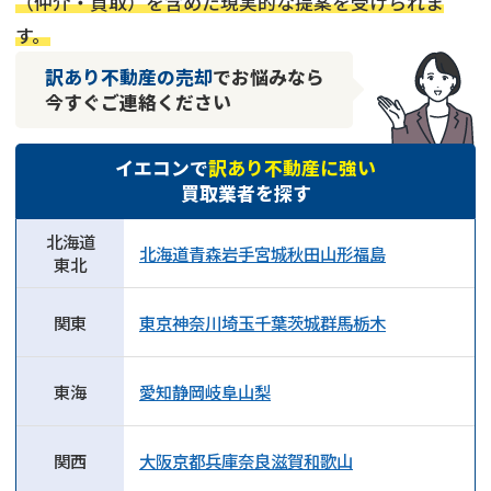
（仲介・買取）を含めた現実的な提案を受けられま
す。
訳あり不動産の売却
でお悩みなら
今すぐご連絡ください
イエコンで
訳あり不動産に強い
買取業者を探す
北海道
北海道
青森
岩手
宮城
秋田
山形
福島
東北
関東
東京
神奈川
埼玉
千葉
茨城
群馬
栃木
東海
愛知
静岡
岐阜
山梨
関西
大阪
京都
兵庫
奈良
滋賀
和歌山