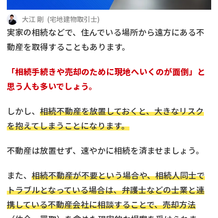
借地
共有持分
共有持分
底地
大江 剛
(
宅地建物取引士
)
実家の相続などで、住んでいる場所から遠方にある不
業者を探す
ゴミ屋敷
訳あり不動産
任意売却
不動産投資
動産を取得することもあります。
リースバック
土地売却
不動産相続
「相続手続きや売却のために現地へいくのが面倒」と
思う人も多いでしょう。
借地
不動産リースバック
しかし、
相続不動産を放置しておくと、大きなリスク
任意売却
空き家
を抱えてしまうことになります。
アンケート調査
不動産は放置せず、速やかに相続を済ませましょう。
また、
相続不動産が不要という場合や、相続人同士で
トラブルとなっている場合は、弁護士などの士業と連
携している不動産会社に相談することで、売却方法