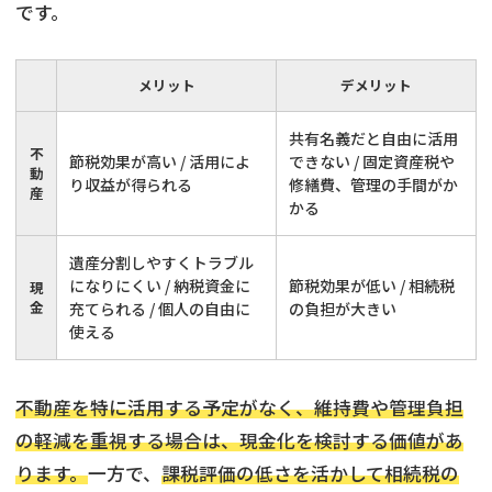
です。
メリット
デメリット
共有名義だと自由に活用
不
節税効果が高い / 活用によ
できない / 固定資産税や
動
り収益が得られる
修繕費、管理の手間がか
産
かる
遺産分割しやすくトラブル
になりにくい / 納税資金に
節税効果が低い / 相続税
現
金
充てられる / 個人の自由に
の負担が大きい
使える
不動産を特に活用する予定がなく、維持費や管理負担
の軽減を重視する場合は、現金化を検討する価値があ
ります。
一方で、
課税評価の低さを活かして相続税の