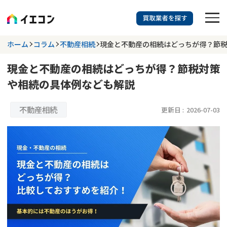
訳あり物件に強い業者を探す
ホーム
コラム
不動産相続
現金と不動産の相続はどっちが得？節
現金と不動産の相続はどっちが得？節税対策
都道府県を選択
相談内容を選択
や相続の具体例なども解説
703
掲載業者
件
検索する
更新日 :
2026年07月31日
不動産相続
更新日 :
2026-07-03
業者を探す
相談内容で探す
空き家
不動産コラム
事故物件
再建築不可
不動産売却
底地
再建築不可物件