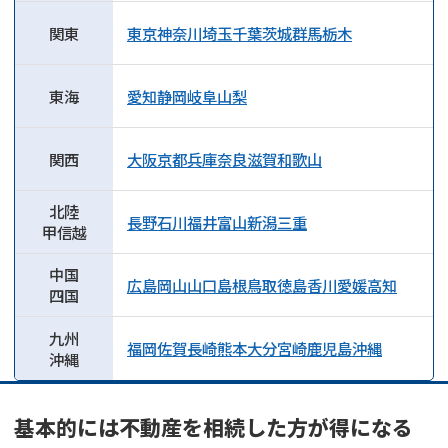
関東
東京
神奈川
埼玉
千葉
茨城
群馬
栃木
東海
愛知
静岡
岐阜
山梨
関西
大阪
京都
兵庫
奈良
滋賀
和歌山
北陸
長野
石川
福井
富山
新潟
三重
甲信越
中国
広島
岡山
山口
島根
鳥取
徳島
香川
愛媛
高知
四国
九州
福岡
佐賀
長崎
熊本
大分
宮崎
鹿児島
沖縄
沖縄
基本的には不動産を相続した方が得になる