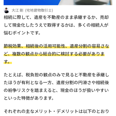
借地
共有持分
共有持分
底地
大江 剛
(
宅地建物取引士
)
相続に際して、遺産を不動産のまま承継するか、売却
業者を探す
ゴミ屋敷
訳あり不動産
任意売却
不動産投資
して現金化したうえで取得するかは、多くの相続人が
悩むポイントです。
リースバック
土地売却
不動産相続
節税効果、相続後の活用可能性、遺産分割の容易さな
借地
不動産リースバック
ど、複数の観点から総合的に検討する必要がありま
す。
任意売却
空き家
たとえば、税負担の観点のみで見ると不動産を承継し
アンケート調査
たほうが有利となる一方、遺産分割の円滑さや相続後
の紛争リスクを踏まえると、現金のほうが扱いやすい
といった特徴があります。
それぞれの主なメリット・デメリットは以下のとおり