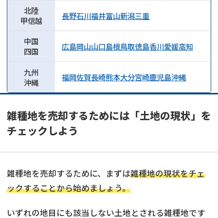
北陸
長野
石川
福井
富山
新潟
三重
甲信越
中国
広島
岡山
山口
島根
鳥取
徳島
香川
愛媛
高知
四国
九州
福岡
佐賀
長崎
熊本
大分
宮崎
鹿児島
沖縄
沖縄
雑種地を売却するためには「土地の現状」を
チェックしよう
雑種地を売却するために、まずは
雑種地の現状をチェ
ックすることから始めましょう。
いずれの地目にも該当しない土地とされる雑種地です