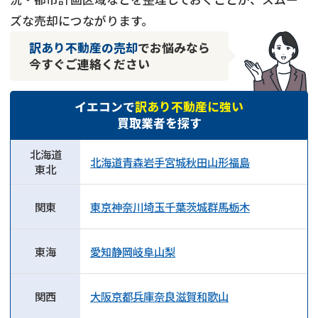
ズな売却につながります。
訳あり不動産の売却
でお悩みなら
今すぐご連絡ください
イエコンで
訳あり不動産に強い
買取業者を探す
北海道
北海道
青森
岩手
宮城
秋田
山形
福島
東北
関東
東京
神奈川
埼玉
千葉
茨城
群馬
栃木
東海
愛知
静岡
岐阜
山梨
関西
大阪
京都
兵庫
奈良
滋賀
和歌山