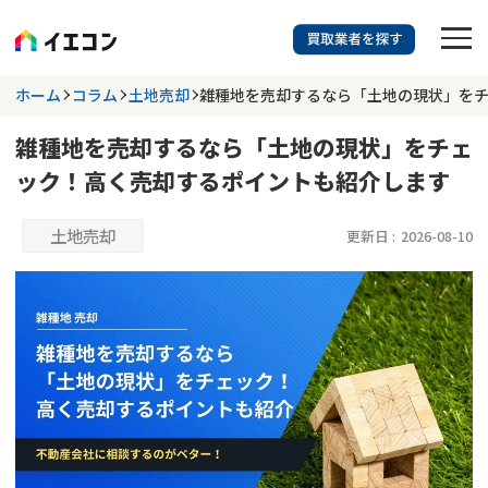
訳あり物件に強い業者を探す
ホーム
コラム
土地売却
雑種地を売却するなら「土地の現状」を
雑種地を売却するなら「土地の現状」をチェ
都道府県を選択
相談内容を選択
ック！高く売却するポイントも紹介します
703
掲載業者
件
検索する
更新日 :
2026年07月31日
土地売却
更新日 :
2026-08-10
業者を探す
相談内容で探す
空き家
不動産コラム
事故物件
再建築不可
不動産売却
底地
再建築不可物件