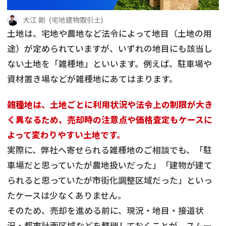
借地
共有持分
共有持分
底地
大江 剛
(
宅地建物取引士
)
土地は、宅地や農地など法令によって地目（土地の用
業者を探す
ゴミ屋敷
訳あり不動産
任意売却
不動産投資
途）が定められていますが、いずれの地目にも該当し
ない土地を「雑種地」といいます。例えば、駐車場や
リースバック
土地売却
不動産相続
資材置き場などが雑種地にあてはまります。
借地
不動産リースバック
雑種地は、土地ごとに利用状況や法令上の制限が大き
く異なるため、売却時の注意点や価格査定もケースに
任意売却
空き家
よって変わりやすい土地です。
実際に、弊社へ寄せられる雑種地のご相談でも、「駐
アンケート調査
車場だと思っていたが農地扱いだった」「建物が建て
られると思っていたが市街化調整区域だった」といっ
たケースは少なくありません。
そのため、売却を進める前に、現況・地目・接道状
況・都市計画区域などを整理しておくことが、スムー