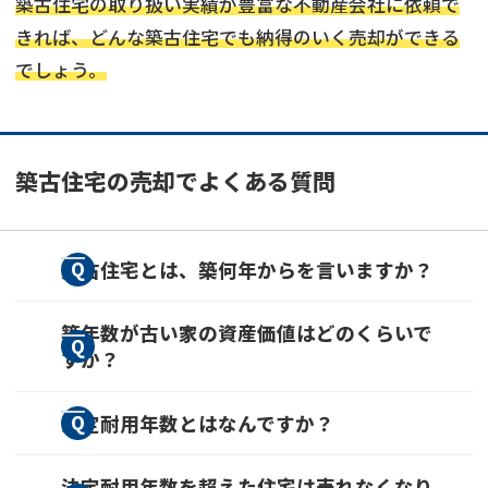
築古住宅の取り扱い実績が豊富な不動産会社に依頼で
きれば、どんな築古住宅でも納得のいく売却ができる
でしょう。
築古住宅の売却でよくある質問
築古住宅とは、築何年からを言いますか？
築古住宅に明確な定義はありませんが、おおむ
築年数が古い家の資産価値はどのくらいで
すか？
ね築30年以上からとされています。
物件ごとによりますが、木造戸建ては20~25年
法定耐用年数とはなんですか？
程度で建物部分の価値がゼロになり、土地の価
法定耐用年数とは、固定資産の構造や用途ごと
値のみで取引される傾向があります。一方、鉄
法定耐用年数を超えた住宅は売れなくなり