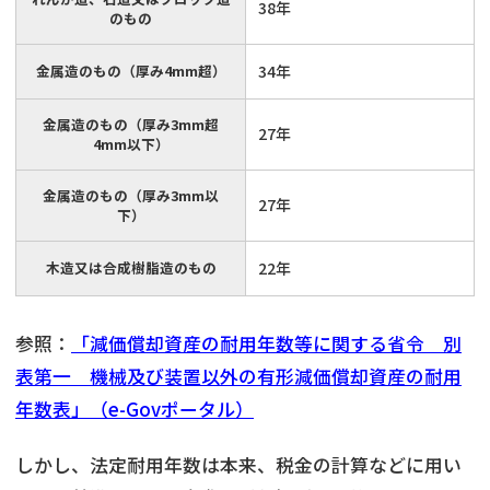
38年
のもの
金属造のもの（厚み4mm超）
34年
金属造のもの（厚み3mm超
27年
4mm以下）
金属造のもの（厚み3mm以
27年
下）
木造又は合成樹脂造のもの
22年
参照：
「減価償却資産の耐用年数等に関する省令 別
表第一 機械及び装置以外の有形減価償却資産の耐用
年数表」（e-Govポータル）
しかし、法定耐用年数は本来、税金の計算などに用い