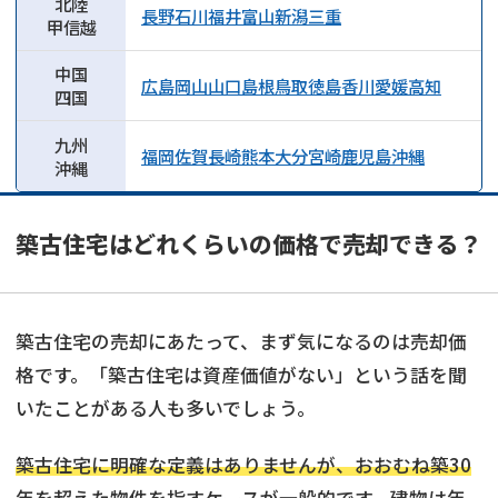
北陸
長野
石川
福井
富山
新潟
三重
甲信越
中国
広島
岡山
山口
島根
鳥取
徳島
香川
愛媛
高知
四国
九州
福岡
佐賀
長崎
熊本
大分
宮崎
鹿児島
沖縄
沖縄
築古住宅はどれくらいの価格で売却できる？
築古住宅の売却にあたって、まず気になるのは売却価
格です。「築古住宅は資産価値がない」という話を聞
いたことがある人も多いでしょう。
築古住宅に明確な定義はありませんが、おおむね築30