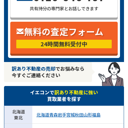
共有持分の専門家とお話しできます
無料の査定フォーム
24時間無料受付中
訳あり不動産の売却
でお悩みなら
今すぐご連絡ください
イエコンで
訳あり不動産に強い
買取業者を探す
北海道
北海道
青森
岩手
宮城
秋田
山形
福島
不動産
の売却でお悩みならこちら
東北
《現在営業中》お電話繋がります