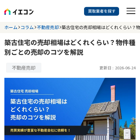
訳あり物件に強い業者を探す
ホーム
コラム
不動産売却
築古住宅の売却相場はどくれくらい？
築古住宅の売却相場はどくれくらい？物件種
都道府県を選択
相談内容を選択
別ごとの売却のコツを解説
703
掲載業者
件
検索する
更新日 :
2026年07月31日
不動産売却
更新日 :
2026-06-24
業者を探す
相談内容で探す
空き家
不動産コラム
事故物件
再建築不可
不動産売却
底地
再建築不可物件