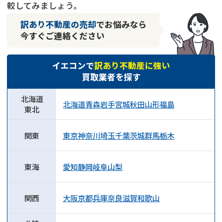
較してみましょう。
訳あり不動産の売却
でお悩みなら
今すぐご連絡ください
イエコンで
訳あり不動産に強い
買取業者を探す
北海道
北海道
青森
岩手
宮城
秋田
山形
福島
東北
関東
東京
神奈川
埼玉
千葉
茨城
群馬
栃木
東海
愛知
静岡
岐阜
山梨
関西
大阪
京都
兵庫
奈良
滋賀
和歌山