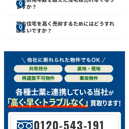
ますか？
に定められた、税法上の耐用年数です。あくま
筋コンクリート造のマンションだと、築47年時
で会計処理に用いられる年数なので、実際に使
点で新築時の30％程度まで下がるのが一般的で
法定耐用年数を超えても住めないわけではない
築古住宅を高く売却するためにはどうすれ
用可能な年数ではありませんが、法定耐用年数
す。
ばよいですか？
ので、売却は可能です。ただし、買主を見つけ
を超えると市場価値が著しく下がります。
るのは難しくなるでしょう。
住宅診断で物件の劣化・損傷をあらかじめチェ
ックしたり、リフォームやリノベーションで価
値を高める方法などがあります。また、複数の
不動産会社を比較し、査定額の高いところに売
却を依頼するとよいでしょう。
0120-543-191