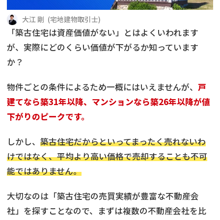
借地
共有持分
共有持分
底地
大江 剛
(
宅地建物取引士
)
「築古住宅は資産価値がない」とはよくいわれます
業者を探す
ゴミ屋敷
訳あり不動産
任意売却
不動産投資
が、実際にどのくらい価値が下がるか知っています
か？
リースバック
土地売却
不動産相続
物件ごとの条件によるため一概にはいえませんが、
戸
借地
不動産リースバック
建てなら築31年以降、マンションなら築26年以降が値
下がりのピークです。
任意売却
空き家
しかし、
築古住宅だからといってまったく売れないわ
アンケート調査
けではなく、平均より高い価格で売却することも不可
能ではありません。
大切なのは「築古住宅の売買実績が豊富な不動産会
社」を探すことなので、まずは複数の不動産会社を比