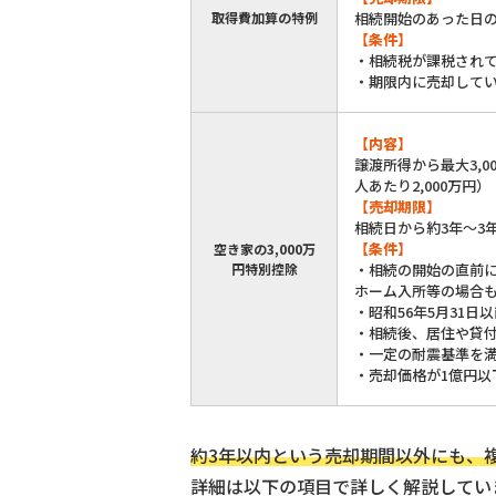
取得費加算の特例
相続開始のあった日の
【条件】
・相続税が課税され
・期限内に売却して
【内容】
譲渡所得から最大3,0
人あたり2,000万円）
【売却期限】
相続日から約3年〜3年
【条件】
空き家の3,000万
円特別控除
・相続の開始の直前
ホーム入所等の場合
・昭和56年5月31
・相続後、居住や貸
・一定の耐震基準を
・売却価格が1億円以
約3年以内という売却期間以外にも、
詳細は以下の項目で詳しく解説してい