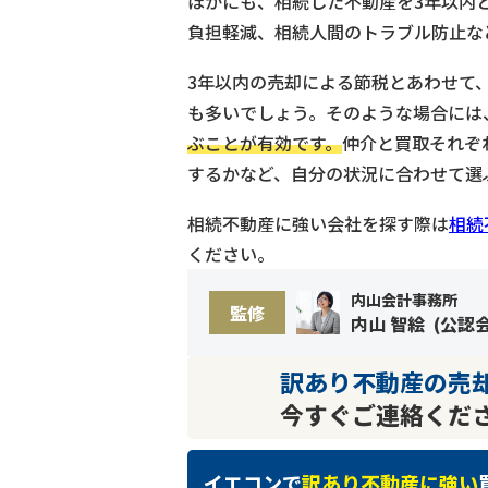
ほかにも、相続した不動産を3年以内
負担軽減、相続人間のトラブル防止な
3年以内の売却による節税とあわせて
も多いでしょう。そのような場合には
ぶことが有効です。
仲介と買取それぞ
するかなど、自分の状況に合わせて選
相続不動産に強い会社を探す際は
相続
ください。
内山会計事務所
監修
内山 智絵
(
公認
訳あり不動産の売
今すぐご連絡くだ
イエコンで
訳あり不動産に強い