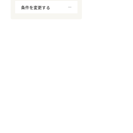
条件を変更する
対応が親身
オンライン面談可能
レスポンスが早い
決済までが早い
1億円以上の買取可
業歴10年以上
業者案件歓迎
士業連携有り