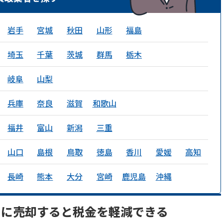
岩手
宮城
秋田
山形
福島
埼玉
千葉
茨城
群馬
栃木
岐阜
山梨
兵庫
奈良
滋賀
和歌山
福井
富山
新潟
三重
山口
島根
鳥取
徳島
香川
愛媛
高知
長崎
熊本
大分
宮崎
鹿児島
沖縄
内に売却すると税金を軽減できる