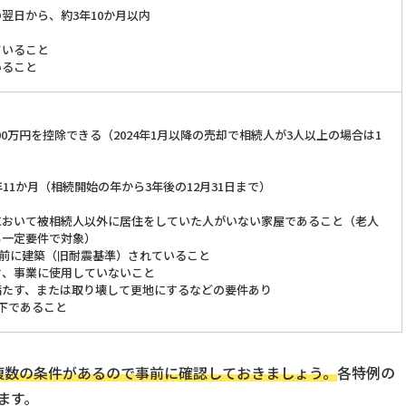
翌日から、約3年10か月以内
ていること
いること
00万円を控除できる（2024年1月以降の売却で相続人が3人以上の場合は1
11か月（相続開始の年から3年後の12月31日まで）
において被相続人以外に居住をしていた人がいない家屋であること（老人
も一定要件で対象）
日以前に建築（旧耐震基準）されていること
付、事業に使用していないこと
満たす、または取り壊して更地にするなどの要件あり
下であること
複数の条件があるので事前に確認しておきましょう。
各特例の
ます。