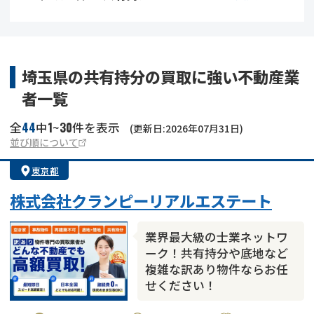
借地
共有持分
共有持分
底地
業者を探す
ゴミ屋敷
訳あり不動産
任意売却
不動産投資
埼玉県の共有持分の買取に強い不動産業
者一覧
リースバック
土地売却
不動産相続
44
1
30
全
中
~
件を表示
(更新日:2026年07月31日)
借地
不動産リースバック
並び順について
東京都
任意売却
空き家
株式会社クランピーリアルエステート
アンケート調査
業界最大級の士業ネットワ
ーク！共有持分や底地など
複雑な訳あり物件ならお任
せください！