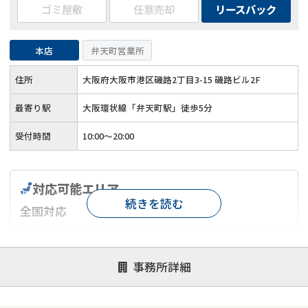
ゴミ屋敷
任意売却
リースバック
本店
弁天町営業所
住所
大阪府大阪市港区磯路2丁目3-15 磯路ビル2F
最寄り駅
大阪環状線「弁天町駅」徒歩5分
受付時間
10:00～20:00
対応可能エリア
続きを読む
全国対応
対応が親身
オンライン面談可能
レスポンスが早い
事務所詳細
決済までが早い
1億円以上の買取可
業歴10年以上
業者案件歓迎
士業連携有り