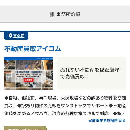
対応が親身
オンライン面談可能
レスポンスが早い
事務所詳細
決済までが早い
1億円以上の買取可
業歴10年以上
業者案件歓迎
士業連携有り
東京都
不動産買取アイコム
売れない不動産を秘密厳守
で高価買取！
共有持分
の売却でお悩みならこちら
◆自殺、孤独死、事件現場、火災現場などの訳あり物件を高価
営業時間外
（メール問合せなら24時間受付）
買取！◆訳あり物件の売却をワンストップでサポート◆不動産
価値を高めるノウハウ、独自の各種対策スキルで対応！◆訳あ
0120-543-357
メール
買取事業者詳細を見る
り物件の買取エリアは全国対応！