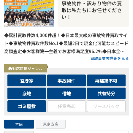
事故物件・訳あり物件の買
取は私たちにお任せくださ
い！
◆累計買取件数4,000件超！◆日本最大級の事故物件買取サイ
ト◆事故物件買取件数No.1◆最短2日で現金化可能なスピード
高額査定◆お客様第一主義でお客様満足度96.2%◆日本全国
買取事業者詳細を見る
の事故物件・訳あり物件の買取に対応！
対応可能ジャンル
空き家
事故物件
再建築不可
底地
借地
共有持分
ゴミ屋敷
任意売却
リースバック
本店
東京支店