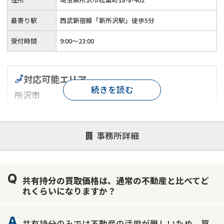
最寄り駅
西武新宿線「新所沢駅」徒歩5分
受付時間
9:00～23:00
対応可能エリア
続きを読む
所沢市
対応が親身
オンライン面談可能
レスポンスが早い
事務所詳細
決済までが早い
1億円以上の買取可
業歴10年以上
業者案件歓迎
士業連携有り
共有持分の買取価格は、通常の不動産と比べてど
れくらいになりますか？
共有持分のみでは不動産の活用が難しいため、買