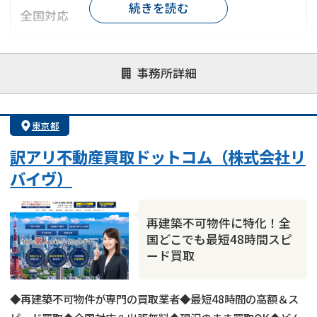
続きを読む
全国対応
対応が親身
オンライン面談可能
レスポンスが早い
事務所詳細
決済までが早い
1億円以上の買取可
業歴10年以上
業者案件歓迎
士業連携有り
東京都
訳アリ不動産買取ドットコム（株式会社リ
バイヴ）
再建築不可物件に特化！全
国どこでも最短48時間スピ
ード買取
◆再建築不可物件が専門の買取業者◆最短48時間の高額＆ス