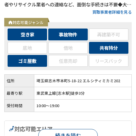
者やリサイクル業者への連絡など、面倒な手続きは不要◆大手
買取事業者詳細を見る
不動産グループLIXILのメンバーで高額買取を実現◆空き家の
丸ごと買い取りで最短3日での入金が可能◆士業との連携で安
対応可能ジャンル
心の売却サポート◆オンライン・LINEでの簡単査定が可能
空き家
事故物件
再建築不可
底地
借地
共有持分
ゴミ屋敷
任意売却
リースバック
住所
埼玉県志木市本町5-18-22 エルシティミカミ202
最寄り駅
東武東上線[志木駅]徒歩3分
受付時間
10:00～19:00
対応可能エリア
続きを読む