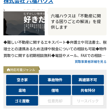
株式会社 六福ハウス
六福ハウスは「不動産に関
する困りごとの解消」を提
供します
◆難しい不動産に関するエキスパート◆弁護士や司法書士、税
理士との連携あるため法律や税金についての相談も可能◆物件
買取りに関する初期相談無料◆電話やメール、FAXでの相談可
買取事業者詳細を見る
能◆メールは24時間相談受付中
対応可能ジャンル
空き家
事故物件
再建築不可
底地
借地
共有持分
ゴミ屋敷
任意売却
リースバック