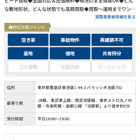
ピード買取◆全国対応＆出張無料◆現況のまま買取OK◆どん
な敷地形状、どんな状態でも高額買取◆買取〜運用までワンス
買取事業者詳細を見る
トップ対応◆無料査定＆相談はフォームから24時間受付
対応可能ジャンル
空き家
事故物件
再建築不可
底地
借地
共有持分
ゴミ屋敷
任意売却
リースバック
住所
東京都豊島区東池袋1-44-2 バラッシオ池袋702
JR線、東武東上線、西武池袋線、東京メトロ丸ノ内
最寄り駅
線・有楽町線・副都心線 「池袋駅」より徒歩約5分
受付時間
平日10:00～19:00