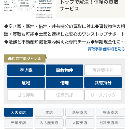
トップで解決！信頼の買取
サービス
◆空き家・底地・借地・共有持分の買取に対応◆事故物件の相
談・買取も可能◆士業と連携した安心のワンストップサポート
◆法務と不動産知識を兼ね備えた専門チーム◆早期現金化に対
買取事業者詳細を見る
応◆周囲に知られずスムーズに売却
対応可能ジャンル
空き家
事故物件
再建築不可
底地
借地
共有持分
ゴミ屋敷
任意売却
リースバック
大宮支店
本店
新宿支店
横浜支店
千葉支店
名古屋支店
大阪支店
池袋支店準備室