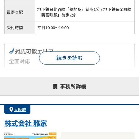
地下鉄日比谷線「築地駅」徒歩1分 / 地下鉄有楽町線
最寄り駅
「新富町駅」徒歩2分
受付時間
平日10:00～19:00
対応可能エリア
続きを読む
全国対応
対応が親身
オンライン面談可能
レスポンスが早い
事務所詳細
決済までが早い
1億円以上の買取可
業歴10年以上
業者案件歓迎
士業連携有り
大阪府
株式会社 雅家