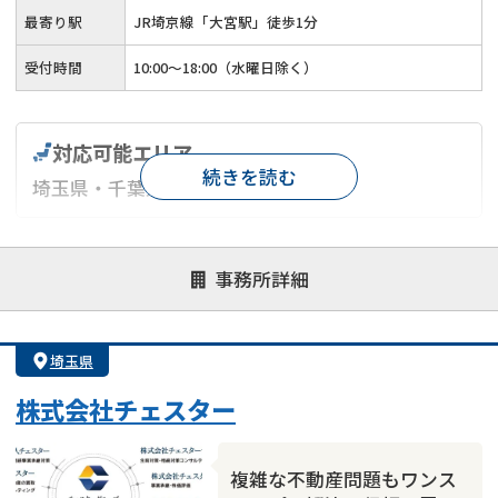
最寄り駅
JR埼京線「大宮駅」徒歩1分
受付時間
10:00～18:00（水曜日除く）
対応可能エリア
続きを読む
埼玉県・千葉県
対応が親身
オンライン面談可能
レスポンスが早い
事務所詳細
決済までが早い
1億円以上の買取可
業歴10年以上
業者案件歓迎
士業連携有り
埼玉県
株式会社チェスター
複雑な不動産問題もワンス