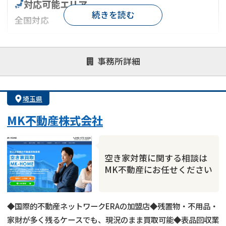
対応可能エリア
続きを読む
全国対応
対応が親身
オンライン面談可能
レスポンスが早い
事務所詳細
決済までが早い
1億円以上の買取可
業歴10年以上
業者案件歓迎
士業連携有り
埼玉県
MK不動産株式会社
空き家対策に関する相談は
MK不動産にお任せください
◆国際的不動産ネットワークERAの加盟店◆残置物・不用品・
家財が多く残るケースでも、現況のまま買取可能◆表品回収業