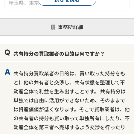
埼玉県、東京都
対応が親身
オンライン面談可能
レスポンスが早い
事務所詳細
決済までが早い
1億円以上の買取可
業歴10年以上
業者案件歓迎
士業連携有り
共有持分の買取業者の目的は何ですか？
共有持分買取業者の目的は、買い取った持分をも
とに他の共有者と交渉し、共有状態を整理して不
動産全体で利益を生み出すことです。 共有持分は
単独では自由に活用ができないため、そのままで
は資産価値が低くなります。そこで買取業者は、他
の共有者の持分も買い取って単独所有にしたり、不
動産全体を第三者へ売却するよう交渉を行ったり