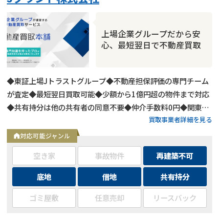
上場企業グループだから安
心、最短翌日で不動産買取
◆東証上場Jトラストグループ◆不動産担保評価の専門チーム
が査定◆最短翌日買取可能◆少額から1億円超の物件まで対応
◆共有持分は他の共有者の同意不要◆仲介手数料0円◆関東・
買取事業者詳細を見る
関西エリアで対応◆査定無料
対応可能ジャンル
空き家
事故物件
再建築不可
底地
借地
共有持分
ゴミ屋敷
任意売却
リースバック