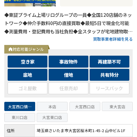
◆東証プライム上場リログループの一員◆全国120店舗のネッ
トワーク◆仲介手数料0円の直接買取◆最短5日で現金化可能
◆測量費用・登記費用も当社負担◆全スタッフが宅地建物取引
買取事業者詳細を見る
士◆空き家・相続・再建築不可も対応◆買取保証制度で確実な
現金化
対応可能ジャンル
空き家
事故物件
再建築不可
底地
借地
共有持分
ゴミ屋敷
任意売却
リースバック
大宮西口情報センター
本店
大宮西口店
東大宮店
東川口店
大宮東口店
住所
埼玉県さいたま市大宮区桜木町1-45-2 山中ビル1F