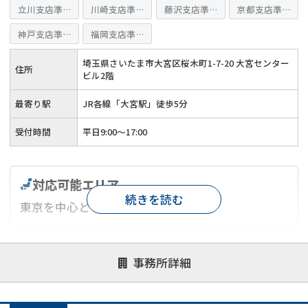
立川支店準備室
川崎支店準備室
藤沢支店準備室
京都支店準備室
神戸支店準備室
福岡支店準備室
埼玉県さいたま市大宮区桜木町1-7-20 大宮センター
住所
ビル2階
最寄り駅
JR各線「大宮駅」徒歩5分
受付時間
平日9:00～17:00
対応可能エリア
続きを読む
東京を中心としたエリア
対応が親身
オンライン面談可能
レスポンスが早い
事務所詳細
決済までが早い
1億円以上の買取可
業歴10年以上
業者案件歓迎
士業連携有り