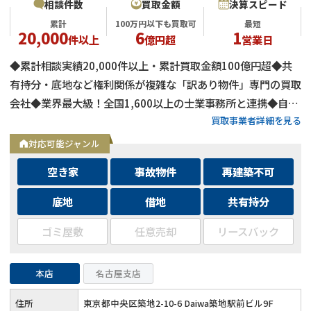
相談件数
買取金額
決算スピード
累計
100万円以下も買取可
最短
20,000
6
1
件以上
億円超
営業日
◆累計相談実績20,000件以上・累計買取金額100億円超◆共
有持分・底地など権利関係が複雑な「訳あり物件」専門の買取
会社◆業界最大級！全国1,600以上の士業事務所と連携◆自己
買取事業者詳細を見る
資金による買取のため、融資審査を待たず最短即日で決済可能
◆士業事務所や大手不動産会社からの相談実績も多数
対応可能ジャンル
空き家
事故物件
再建築不可
底地
借地
共有持分
ゴミ屋敷
任意売却
リースバック
本店
名古屋支店
住所
東京都中央区築地2-10-6 Daiwa築地駅前ビル9F