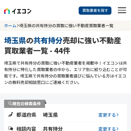
訳あり物件に強い業者を探す
ホーム
埼玉県の共有持分の買取に強い不動産買取業者一覧
埼玉県
の
共有持分
売却に強い不動産
埼玉県
共有持分
買取業者一覧 - 44件
703
掲載業者
件
検索する
埼玉県で共有持分の買取に強い不動産業者を掲載中！イエコンは共
更新日 :
2026年07月31日
有持分に特化した買取業者の中から、エリア別に絞り込むことが可
能です。埼玉県で共有持分の買取業者選びに悩んでいる方はイエコ
業者を探す
ンの無料売却相談窓口にご連絡ください。
相談内容で探す
現在の検索条件
空き家
不動産コラム
事故物件
都道府県
埼玉県
変更する
再建築不可
不動産売却
底地
再建築不可物件
相談内容
共有持分
変更する