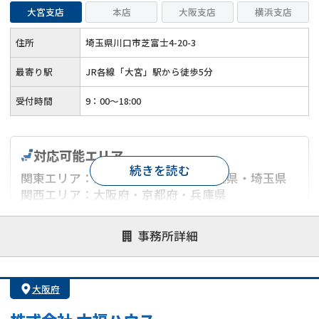
大宮支店
本店
大阪支店
横浜支店
住所
埼玉県川口市芝富士4-20-3
最寄り駅
JR各線「大宮」駅から徒歩5分
受付時間
9：00～18:00
対応可能エリア
続きを読む
関東エリア：東京都・神奈川県・千葉県・埼玉県
関西エリア：大阪府・京都府・兵庫県
対応が親身
オンライン面談可能
レスポンスが早い
事務所詳細
決済までが早い
1億円以上の買取可
業歴10年以上
業者案件歓迎
士業連携有り
大阪府