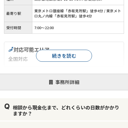
東京メトロ銀座線「赤坂見附駅」徒歩4分 / 東京メト
最寄り駅
ロ丸ノ内線「赤坂見附駅」徒歩4分
受付時間
7:00〜22:00
対応可能エリア
続きを読む
全国対応
対応が親身
オンライン面談可能
レスポンスが早い
事務所詳細
決済までが早い
1億円以上の買取可
業歴10年以上
業者案件歓迎
士業連携有り
相談から現金化まで、どれくらいの日数がかかり
ますか？