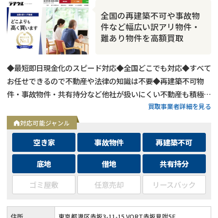
全国の再建築不可や事故物
件など幅広い訳アリ物件・
難あり物件を高額買取
◆最短即日現金化のスピード対応◆全国どこでも対応◆すべて
お任せできるので不動産や法律の知識は不要◆再建築不可物
件・事故物件・共有持分など他社が扱いにくい不動産も積極買
買取事業者詳細を見る
取◆残置物・ゴミ屋敷・シロアリ被害がある物件もそのままで
買取
対応可能ジャンル
空き家
事故物件
再建築不可
底地
借地
共有持分
ゴミ屋敷
任意売却
リースバック
住所
東京都港区赤坂3-11-15 VORT赤坂見附5F