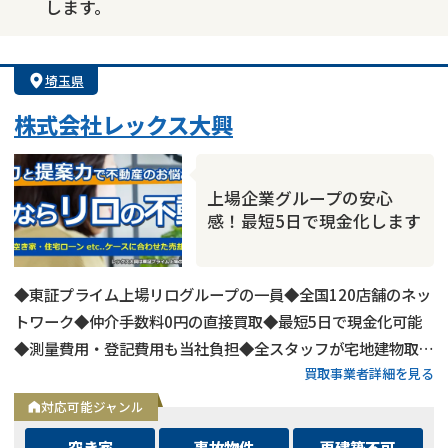
します。
埼玉県
株式会社レックス大興
上場企業グループの安心
感！最短5日で現金化します
◆東証プライム上場リログループの一員◆全国120店舗のネッ
トワーク◆仲介手数料0円の直接買取◆最短5日で現金化可能
◆測量費用・登記費用も当社負担◆全スタッフが宅地建物取引
買取事業者詳細を見る
士◆空き家・相続・再建築不可も対応◆買取保証制度で確実な
現金化
対応可能ジャンル
空き家
事故物件
再建築不可