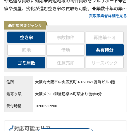
や迅速な買取に対応◆周辺地域の物件買取をフルサポート◆古
家や長屋、劣化が進む空き家の買取も可能。◆築数十年の築古
買取事業者詳細を見る
物件や心理的瑕疵物件の買取もOK◆お客様第一主義で取り組
む買取
対応可能ジャンル
空き家
事故物件
再建築不可
底地
借地
共有持分
ゴミ屋敷
任意売却
リースバック
住所
大阪府大阪市中央区瓦町3-16 OWL瓦町ビル3階
最寄り駅
大阪メトロ御堂筋線本町駅より徒歩4分
受付時間
10:00～19:00
対応可能エリア