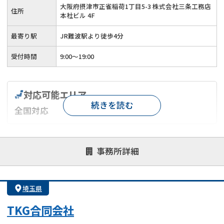
大阪府摂津市正雀稲荷1丁目5-3 株式会社三条工務店
住所
本社ビル 4F
最寄り駅
JR難波駅より徒歩4分
受付時間
9:00～19:00
対応可能エリア
続きを読む
全国対応
対応が親身
オンライン面談可能
レスポンスが早い
事務所詳細
決済までが早い
1億円以上の買取可
業歴10年以上
業者案件歓迎
士業連携有り
埼玉県
TKG合同会社