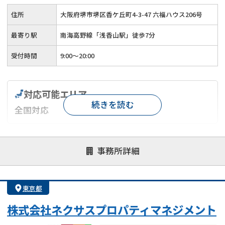
住所
大阪府堺市堺区香ケ丘町4-3-47 六福ハウス206号
最寄り駅
南海高野線「浅香山駅」徒歩7分
受付時間
9:00～20:00
対応可能エリア
続きを読む
全国対応
対応が親身
オンライン面談可能
レスポンスが早い
事務所詳細
決済までが早い
1億円以上の買取可
業歴10年以上
業者案件歓迎
士業連携有り
東京都
株式会社ネクサスプロパティマネジメント