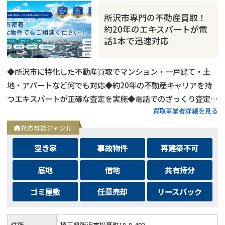
所沢市専門の不動産買取！
約20年のエキスパートが電
話1本で迅速対応
◆所沢市に特化した不動産買取でマンション・一戸建て・土
地・アパートなど何でも対応◆約20年の不動産キャリアを持
つエキスパートが正確な査定を実施◆電話でのざっくり査定も
買取事業者詳細を見る
可能で気軽に不動産価値を確認できる◆営業時間9:00～23:00
で顧客の都合に合わせた柔軟な対応◆しつこい営業はせず顧客
対応可能ジャンル
目線第一の親身なサポート
空き家
事故物件
再建築不可
底地
借地
共有持分
ゴミ屋敷
任意売却
リースバック
住所
埼玉県所沢市松葉町18-8-402