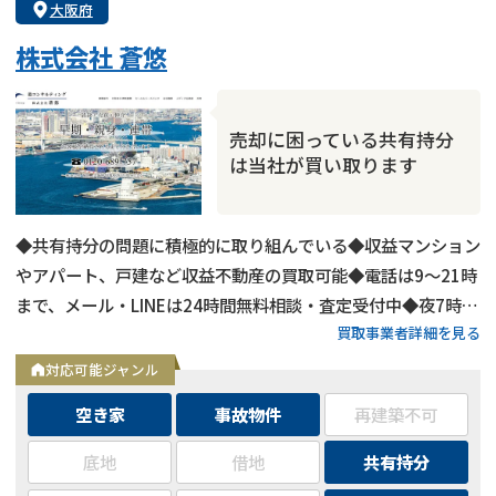
大阪府
株式会社 蒼悠
売却に困っている共有持分
は当社が買い取ります
◆共有持分の問題に積極的に取り組んでいる◆収益マンション
やアパート、戸建など収益不動産の買取可能◆電話は9～21時
まで、メール・LINEは24時間無料相談・査定受付中◆夜7時以
買取事業者詳細を見る
降も営業
対応可能ジャンル
空き家
事故物件
再建築不可
底地
借地
共有持分