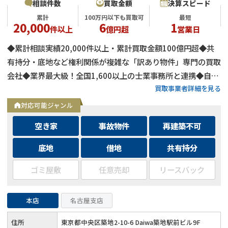
相談件数
買取金額
決算スピード
累計
100万円以下も買取可
最短
20,000
6
1
件以上
億円超
営業日
◆累計相談実績20,000件以上・累計買取金額100億円超◆共
有持分・底地など権利関係が複雑な「訳あり物件」専門の買取
会社◆業界最大級！全国1,600以上の士業事務所と連携◆自己
買取事業者詳細を見る
資金による買取のため、融資審査を待たず最短即日で決済可能
◆士業事務所や大手不動産会社からの相談実績も多数
対応可能ジャンル
空き家
事故物件
再建築不可
底地
借地
共有持分
ゴミ屋敷
任意売却
リースバック
本店
名古屋支店
住所
東京都中央区築地2-10-6 Daiwa築地駅前ビル9F