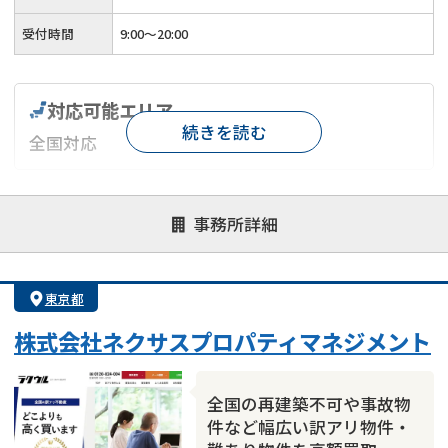
受付時間
9:00～20:00
対応可能エリア
続きを読む
全国対応
対応が親身
オンライン面談可能
レスポンスが早い
事務所詳細
決済までが早い
1億円以上の買取可
業歴10年以上
業者案件歓迎
士業連携有り
東京都
株式会社ネクサスプロパティマネジメント
全国の再建築不可や事故物
件など幅広い訳アリ物件・