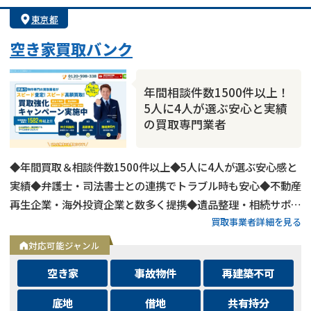
東京都
空き家買取バンク
年間相談件数1500件以上！
5人に4人が選ぶ安心と実績
の買取専門業者
◆年間買取＆相談件数1500件以上◆5人に4人が選ぶ安心感と
実績◆弁護士・司法書士との連携でトラブル時も安心◆不動産
再生企業・海外投資企業と数多く提携◆遺品整理・相続サポー
買取事業者詳細を見る
トも可能◆メールとLINEは24時間相談受付中
対応可能ジャンル
空き家
事故物件
再建築不可
底地
借地
共有持分