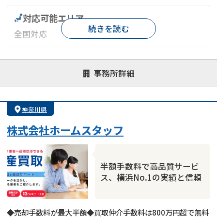
対応可能エリア
続きを読む
全国対応
対応が親身
オンライン面談可能
レスポンスが早い
事務所詳細
決済までが早い
1億円以上の買取可
業歴10年以上
業者案件歓迎
士業連携有り
神奈川県
株式会社ホームスタッフ
半額手数料で高品質サービ
ス、横浜No.1の実績と信頼
◆売却手数料が最大半額◆買取仲介手数料は800万円超で無料