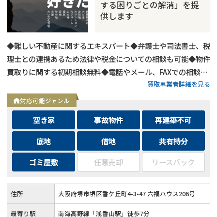
する困りごとの解消」を提
供します
◆難しい不動産に関するエキスパート◆弁護士や司法書士、税
理士との連携あるため法律や税金についての相談も可能◆物件
買取りに関する初期相談無料◆電話やメール、FAXでの相談可
買取事業者詳細を見る
能◆メールは24時間相談受付中
対応可能ジャンル
空き家
事故物件
再建築不可
底地
借地
共有持分
ゴミ屋敷
任意売却
リースバック
住所
大阪府堺市堺区香ケ丘町4-3-47 六福ハウス206号
最寄り駅
南海高野線「浅香山駅」徒歩7分