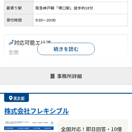
最寄り駅
阪急神戸線「塚口駅」徒歩約18分
受付時間
9:30～20:00
対応可能エリア
続きを読む
全国
対応が親身
オンライン面談可能
レスポンスが早い
事務所詳細
決済までが早い
1億円以上の買取可
業歴10年以上
業者案件歓迎
士業連携有り
東京都
株式会社フレキシブル
全国対応！即日回答・10億