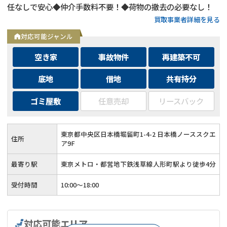
任なしで安心◆仲介手数料不要！◆荷物の撤去の必要なし！
買取事業者詳細を見る
対応可能ジャンル
空き家
事故物件
再建築不可
底地
借地
共有持分
ゴミ屋敷
任意売却
リースバック
東京都中央区日本橋堀留町1-4-2 日本橋ノーススクエ
住所
ア9F
最寄り駅
東京メトロ・都営地下鉄浅草線人形町駅より徒歩4分
受付時間
10:00～18:00
対応可能エリア