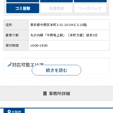
ゴミ屋敷
任意売却
リースバック
住所
東京都中野区本町2-51-10 OKビル10階
最寄り駅
丸の内線「中野坂上駅」［本町方面］徒歩2分
受付時間
10:00ｰ19:00
対応可能エリア
続きを読む
対応が親身
オンライン面談可能
レスポンスが早い
決済までが早い
1億円以上の買取可
業歴10年以上
事務所詳細
業者案件歓迎
士業連携有り
大阪府