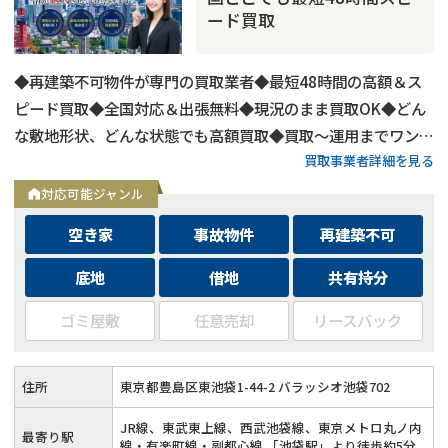
ード買取
◆再建築不可物件が専門の買取業者◆最短48時間の高額＆ス
ピード買取◆全国対応＆出張無料◆現況のまま買取OK◆どん
な敷地形状、どんな状態でも高額買取◆買取〜運用までワンス
買取事業者詳細を見る
トップ対応◆無料査定＆相談はフォームから24時間受付
対応可能ジャンル
空き家
事故物件
再建築不可
底地
借地
共有持分
ゴミ屋敷
任意売却
リースバック
住所
東京都豊島区東池袋1-44-2 バラッシオ池袋702
JR線、東武東上線、西武池袋線、東京メトロ丸ノ内
最寄り駅
線・有楽町線・副都心線 「池袋駅」より徒歩約5分