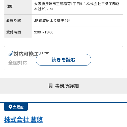
大阪府摂津市正雀稲荷1丁目5-3 株式会社三条工務店
住所
本社ビル 4F
最寄り駅
JR難波駅より徒歩4分
受付時間
9:00～19:00
対応可能エリア
続きを読む
全国対応
対応が親身
オンライン面談可能
レスポンスが早い
事務所詳細
決済までが早い
1億円以上の買取可
業歴10年以上
業者案件歓迎
士業連携有り
大阪府
株式会社 蒼悠