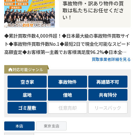
事故物件・訳あり物件の買
取は私たちにお任せくださ
い！
◆累計買取件数4,000件超！◆日本最大級の事故物件買取サイ
ト◆事故物件買取件数No.1◆最短2日で現金化可能なスピード
高額査定◆お客様第一主義でお客様満足度96.2%◆日本全国
買取事業者詳細を見る
の事故物件・訳あり物件の買取に対応！
対応可能ジャンル
空き家
事故物件
再建築不可
底地
借地
共有持分
ゴミ屋敷
任意売却
リースバック
本店
東京支店