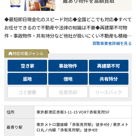
難あり物件を高額買取
◆最短即日現金化のスピード対応◆全国どこでも対応◆すべて
お任せできるので不動産や法律の知識は不要◆再建築不可物
件・事故物件・共有持分など他社が扱いにくい不動産も積極買
買取事業者詳細を見る
取◆残置物・ゴミ屋敷・シロアリ被害がある物件もそのままで
買取
対応可能ジャンル
空き家
事故物件
再建築不可
底地
借地
共有持分
ゴミ屋敷
任意売却
リースバック
住所
東京都港区赤坂3-11-15 VORT赤坂見附5F
東京メトロ銀座線「赤坂見附駅」徒歩4分 / 東京メト
最寄り駅
ロ丸ノ内線「赤坂見附駅」徒歩4分