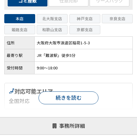
ゴミ屋敷
任意売却
リースバック
本店
北大阪支店
神戸支店
奈良支店
姫路支店
和歌山支店
京都支店
住所
大阪府大阪市浪速区稲荷1-5-3
最寄り駅
JR「難波駅」徒歩5分
受付時間
9:00～18:00
対応可能エリア
続きを読む
全国対応
対応が親身
オンライン面談可能
レスポンスが早い
事務所詳細
決済までが早い
1億円以上の買取可
業歴10年以上