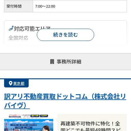
受付時間
7:00〜22:00
対応可能エリア
続きを読む
全国対応
対応が親身
オンライン面談可能
レスポンスが早い
事務所詳細
決済までが早い
1億円以上の買取可
業歴10年以上
業者案件歓迎
士業連携有り
東京都
訳アリ不動産買取ドットコム（株式会社リ
バイヴ）
再建築不可物件に特化！全
国どこでも最短48時間スピ