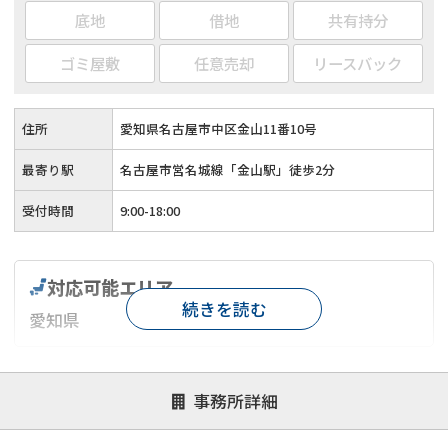
底地
借地
共有持分
ゴミ屋敷
任意売却
リースバック
住所
愛知県名古屋市中区金山11番10号
最寄り駅
名古屋市営名城線「金山駅」徒歩2分
受付時間
9:00-18:00
対応可能エリア
続きを読む
愛知県
対応が親身
オンライン面談可能
レスポンスが早い
事務所詳細
決済までが早い
1億円以上の買取可
業歴10年以上
業者案件歓迎
士業連携有り