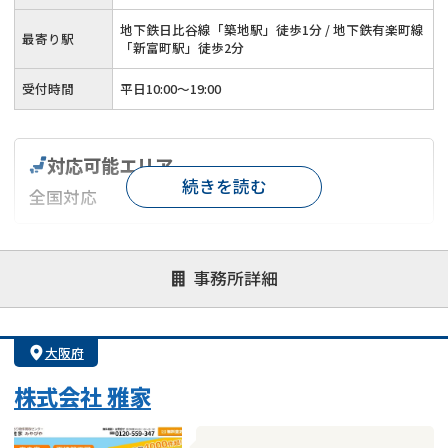
地下鉄日比谷線「築地駅」徒歩1分 / 地下鉄有楽町線
最寄り駅
「新富町駅」徒歩2分
受付時間
平日10:00～19:00
対応可能エリア
続きを読む
全国対応
対応が親身
オンライン面談可能
レスポンスが早い
事務所詳細
決済までが早い
1億円以上の買取可
業歴10年以上
業者案件歓迎
士業連携有り
大阪府
株式会社 雅家