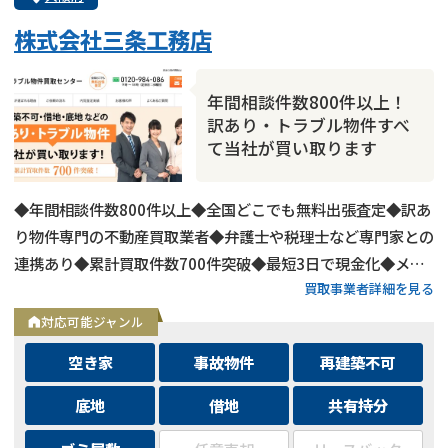
株式会社三条工務店
年間相談件数800件以上！
訳あり・トラブル物件すべ
て当社が買い取ります
◆年間相談件数800件以上◆全国どこでも無料出張査定◆訳あ
り物件専門の不動産買取業者◆弁護士や税理士など専門家との
連携あり◆累計買取件数700件突破◆最短3日で現金化◆メー
買取事業者詳細を見る
ルは24時間相談受付中
対応可能ジャンル
空き家
事故物件
再建築不可
底地
借地
共有持分