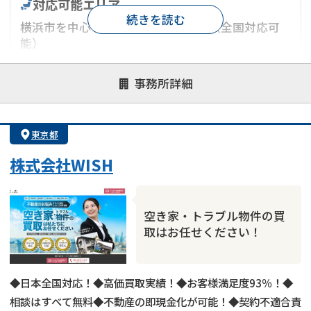
対応可能エリア
続きを読む
横浜市を中心とした神奈川県エリア（全国対応可
能）
対応が親身
オンライン面談可能
レスポンスが早い
事務所詳細
決済までが早い
1億円以上の買取可
業歴10年以上
業者案件歓迎
士業連携有り
東京都
株式会社WISH
空き家・トラブル物件の買
取はお任せください！
◆日本全国対応！◆高価買取実績！◆お客様満足度93％！◆
相談はすべて無料◆不動産の即現金化が可能！◆契約不適合責