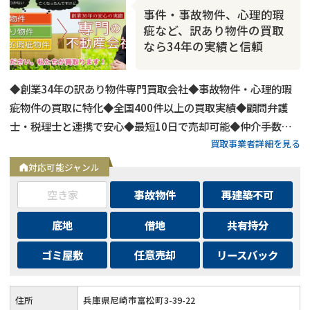
事件・事故物件、心理的瑕
疵など、訳あり物件の買取
なら34年の実績と信頼
◆創業34年の訳あり物件専門買取会社◆事故物件・心理的瑕
疵物件の買取に特化◆全国400件以上の買取実績◆顧問弁護
士・税理士と連携で安心◆最短10日で売却可能◆仲介手数
買取事業者詳細を見る
料・諸費用も会社負担◆不要物撤去費用も無料◆リースバック
にも対応◆現地調査・査定は無料
対応可能ジャンル
空き家
事故物件
再建築不可
底地
借地
共有持分
ゴミ屋敷
任意売却
リースバック
住所
兵庫県尼崎市富松町3-39-22