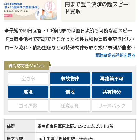
円まで翌日決済の超スピー
ド買取
◆最短で即日回答・10億円までは翌日決済も可能な超スピー
ド買取◆他社で売却できなかった物件も積極買取◆空きビル・
ローン流れ・債務整理などの特殊物件も取り扱い事例が豊富◆
買取事業者詳細を見る
東京都内および全国の政令指定都市に対応
対応可能ジャンル
空き家
事故物件
再建築不可
底地
借地
共有持分
事故物件
の売却でお悩みならこちら
ゴミ屋敷
任意売却
リースバック
《現在営業中》お電話繋がります
0120-543-357
メール
住所
東京都台東区東上野1-15-2 エムビルⅡ3階
最寄り駅
JR山手線「御徒町駅」徒歩4分