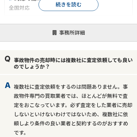
続きを読む
全国対応
対応が親身
オンライン面談可能
レスポンスが早い
事務所詳細
決済までが早い
1億円以上の買取可
業歴10年以上
業者案件歓迎
士業連携有り
事故物件の売却時には複数社に査定依頼しても良い
のでしょうか？
複数社に査定依頼をするのは問題ありません。事
故物件専門の買取業者では、ほとんどが無料で査
定をおこなっています。必ず査定をした業者に売却
しないといけないわけではないため、複数社に依
頼しより条件の良い業者と契約するのがおすすめ
です。