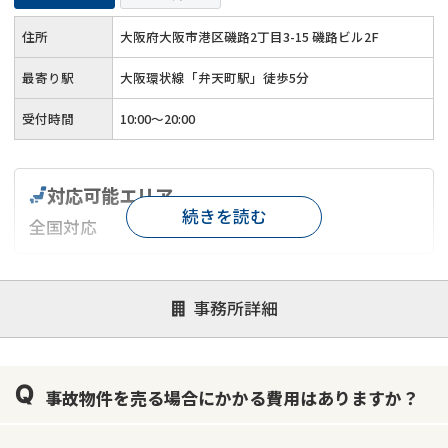
住所
大阪府大阪市港区磯路2丁目3-15 磯路ビル2F
最寄り駅
大阪環状線「弁天町駅」徒歩5分
受付時間
10:00～20:00
対応可能エリア
続きを読む
全国対応
対応が親身
オンライン面談可能
レスポンスが早い
事務所詳細
決済までが早い
1億円以上の買取可
業歴10年以上
業者案件歓迎
士業連携有り
事故物件を売る場合にかかる費用はありますか？