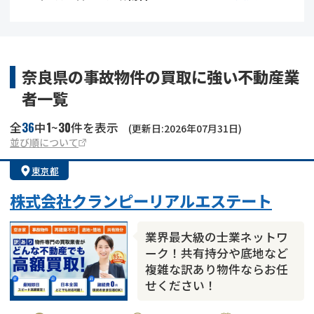
借地
共有持分
共有持分
底地
業者を探す
ゴミ屋敷
訳あり不動産
任意売却
不動産投資
奈良県の事故物件の買取に強い不動産業
者一覧
リースバック
土地売却
不動産相続
36
1
30
全
中
~
件を表示
(更新日:2026年07月31日)
借地
不動産リースバック
並び順について
東京都
任意売却
空き家
株式会社クランピーリアルエステート
アンケート調査
業界最大級の士業ネットワ
ーク！共有持分や底地など
複雑な訳あり物件ならお任
せください！