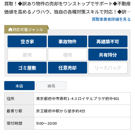
買取！◆訳あり物件の売却をワンストップでサポート◆不動産
価値を高めるノウハウ、独自の各種対策スキルで対応！◆訳あ
買取事業者詳細を見る
り物件の買取エリアは全国対応！
対応可能ジャンル
空き家
事故物件
再建築不可
底地
借地
共有持分
ゴミ屋敷
任意売却
リースバック
本店
練馬
住所
東京都府中市寿町1-4-3 ロイヤルプラザ府中401
最寄り駅
京王線府中駅から徒歩約4分
受付時間
9:00～20:00