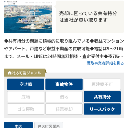
売却に困っている共有持分
は当社が買い取ります
◆共有持分の問題に積極的に取り組んでいる◆収益マンション
やアパート、戸建など収益不動産の買取可能◆電話は9～21時
まで、メール・LINEは24時間無料相談・査定受付中◆夜7時以
買取事業者詳細を見る
降も営業
対応可能ジャンル
空き家
事故物件
再建築不可
底地
借地
共有持分
ゴミ屋敷
任意売却
リースバック
本店
弁天町営業所