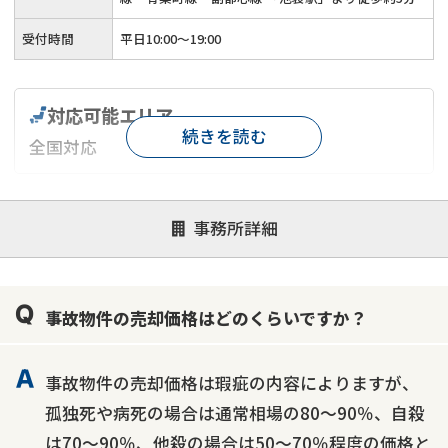
受付時間
平日10:00～19:00
対応可能エリア
続きを読む
全国対応
対応が親身
オンライン面談可能
レスポンスが早い
事務所詳細
決済までが早い
1億円以上の買取可
業歴10年以上
業者案件歓迎
士業連携有り
事故物件の売却価格はどのくらいですか？
事故物件の売却価格は瑕疵の内容によりますが、
孤独死や病死の場合は通常相場の80～90％、自殺
は70～90％、他殺の場合は50～70％程度の価格と