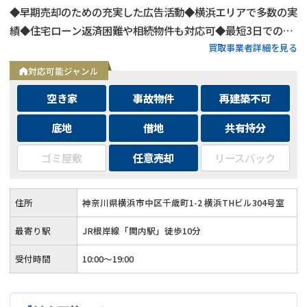
◆早期売却のための充実した広告活動◆横浜エリアで多数の実
績◆住宅ローン返済困難や相続物件も対応可◆最短3日での売
買取事業者詳細を見る
却も可能◆プロフェッショナルによる徹底サポート
対応可能ジャンル
空き家
事故物件
再建築不可
底地
借地
共有持分
ゴミ屋敷
任意売却
リースバック
住所
神奈川県横浜市中区千歳町1-2 横浜THビル304号室
最寄り駅
JR根岸線「関内駅」徒歩10分
受付時間
10:00～19:00