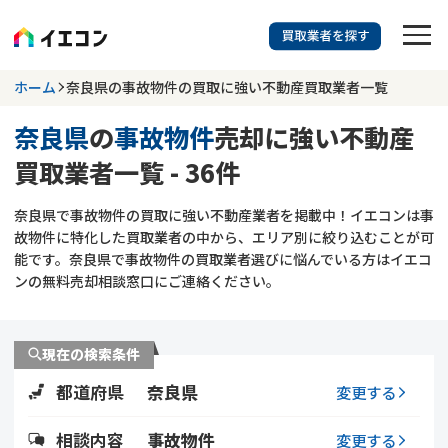
訳あり物件に強い業者を探す
ホーム
奈良県の事故物件の買取に強い不動産買取業者一覧
奈良県
の
事故物件
売却に強い不動産
奈良県
事故物件
買取業者一覧 - 36件
703
掲載業者
件
検索する
奈良県で事故物件の買取に強い不動産業者を掲載中！イエコンは事
更新日 :
2026年07月31日
故物件に特化した買取業者の中から、エリア別に絞り込むことが可
能です。奈良県で事故物件の買取業者選びに悩んでいる方はイエコ
業者を探す
ンの無料売却相談窓口にご連絡ください。
相談内容で探す
現在の検索条件
空き家
不動産コラム
事故物件
都道府県
奈良県
変更する
再建築不可
不動産売却
底地
再建築不可物件
相談内容
事故物件
変更する