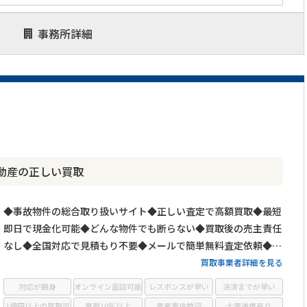
事務所詳細
動産の正しい買取
◆事故物件の総合取り扱いサイト◆正しい査定で高額買取◆最短
即日で現金化可能◆どんな物件でも断らない◆買取後の売主責任
なし◆全国対応で見積もり不要◆メールで簡単無料査定依頼◆も
っと手軽にLINEで無料査定依頼
買取事業者詳細を見る
対応が親身
オンライン面談可能
レスポンスが早い
決済までが早い
1億円以上の買取可
業歴10年以上
業者案件歓迎
士業連携有り