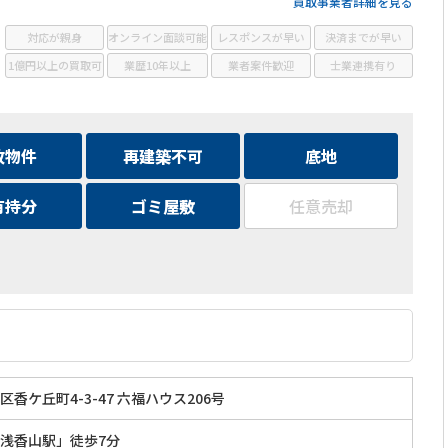
ールは24時間相談受付中
買取事業者詳細を見る
対応が親身
オンライン面談可能
レスポンスが早い
決済までが早い
1億円以上の買取可
業歴10年以上
業者案件歓迎
士業連携有り
故物件
再建築不可
底地
有持分
ゴミ屋敷
任意売却
香ケ丘町4-3-47 六福ハウス206号
浅香山駅」徒歩7分