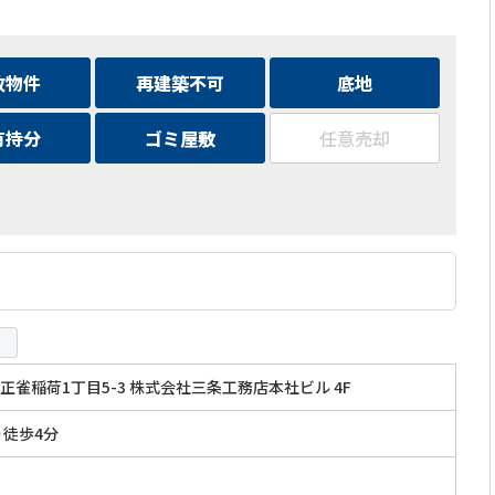
故物件
再建築不可
底地
有持分
ゴミ屋敷
任意売却
正雀稲荷1丁目5-3 株式会社三条工務店本社ビル 4F
り徒歩4分