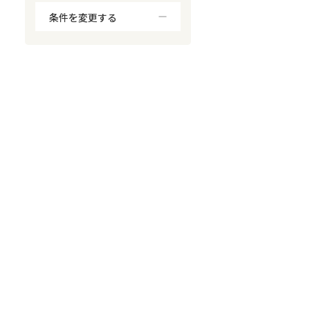
条件を変更する
対応が親身
オンライン面談可能
レスポンスが早い
決済までが早い
1億円以上の買取可
業歴10年以上
業者案件歓迎
士業連携有り