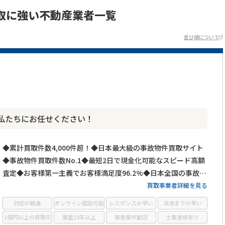
取に強い不動産業者一覧
並び順について
私たちにお任せください！
◆累計買取件数4,000件超！◆日本最大級の事故物件買取サイト
◆事故物件買取件数No.1◆最短2日で現金化可能なスピード高額
査定◆お客様第一主義でお客様満足度96.2%◆日本全国の事故物
件・訳あり物件の買取に対応！
買取事業者詳細を見る
対応が親身
オンライン面談可能
レスポンスが早い
決済までが早い
1億円以上の買取可
業歴10年以上
業者案件歓迎
士業連携有り