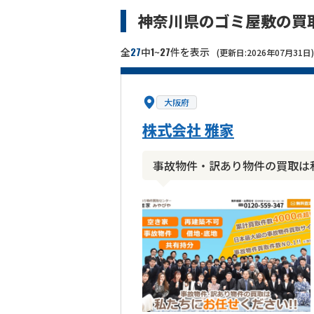
神奈川県のゴミ屋敷の買
27
1
27
全
中
~
件を表示
(更新日:2026年07月31日)
大阪府
株式会社 雅家
事故物件・訳あり物件の買取は