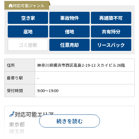
対応可能ジャンル
空き家
事故物件
再建築不可
底地
借地
共有持分
ゴミ屋敷
任意売却
リースバック
住所
神奈川県横浜市西区高島2-19-12 スカイビル26階
最寄り駅
-
受付時間
9:00～19:00
対応可能エリア
続きを読む
東京都
埼玉県
千葉県