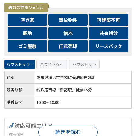
スペースあり◆メールでのご相談は24時間受付中
対応可能ジャンル
空き家
事故物件
再建築不可
底地
借地
共有持分
ゴミ屋敷
任意売却
リースバック
ハウスドゥ 155号稲沢
ハウスドゥ 愛西
ハウスドゥ 弥富・佐屋
住所
愛知県稲沢市平和町横池砂田288
最寄り駅
名鉄尾西線「渕高駅」徒歩15分
受付時間
10:00～18:00
対応可能エリア
続きを読む
愛知県