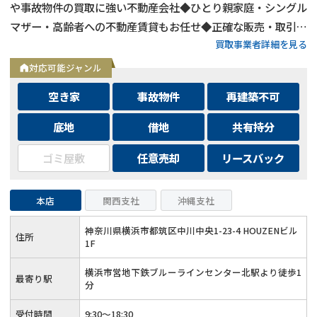
や事故物件の買取に強い不動産会社◆ひとり親家庭・シングル
マザー・高齢者への不動産賃貸もお任せ◆正確な販売・取引価
買取事業者詳細を見る
格を提示できる東京カンテイ導入◆一般的な不動産会社が苦手
な不動産を積極的に取扱い
対応可能ジャンル
空き家
事故物件
再建築不可
底地
借地
共有持分
ゴミ屋敷
任意売却
リースバック
本店
関西支社
沖縄支社
神奈川県横浜市都筑区中川中央1-23-4 HOUZENビル
住所
1F
横浜市営地下鉄ブルーラインセンター北駅より徒歩1
最寄り駅
分
受付時間
9:30～18:30