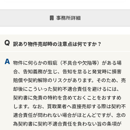
対応が親身
オンライン面談可能
レスポンスが早い
事務所詳細
決済までが早い
1億円以上の買取可
業歴10年以上
業者案件歓迎
士業連携有り
訳あり物件売却時の注意点は何ですか？
物件に何らかの瑕疵（不具合や欠陥等）がある場
合、告知義務が生じ、告知を怠ると発覚時に損害
賠償や契約解除のリスクがあります。そのため、売
却後にこういった契約不適合責任を避けるには、
契約書に免責の特約を含めておくことをおすすめ
します。なお、買取業者へ直接売却する際は契約不
適合責任が問われない場合がほとんどですが、念の
為契約書に契約不適合責任を負わない旨の条項が