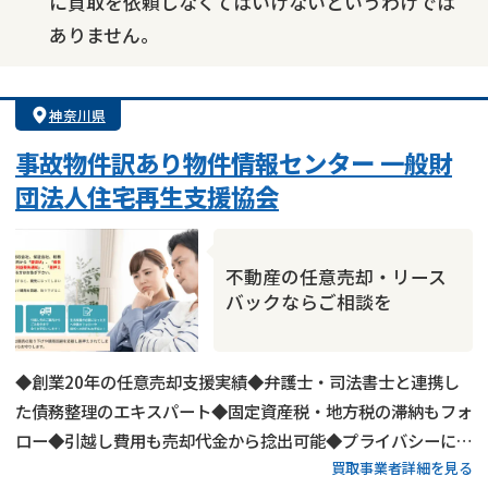
に買取を依頼しなくてはいけないというわけでは
ありません。
神奈川県
事故物件訳あり物件情報センター 一般財
団法人住宅再生支援協会
不動産の任意売却・リース
バックならご相談を
◆創業20年の任意売却支援実績◆弁護士・司法書士と連携し
た債務整理のエキスパート◆固定資産税・地方税の滞納もフォ
ロー◆引越し費用も売却代金から捻出可能◆プライバシーに配
買取事業者詳細を見る
慮した任意売却◆生活保護申請から就職支援まで総合的にサポ