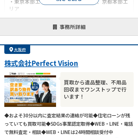
・東京本部エリア、神奈川本部エリア、京都本部エ
リア
・リースバックは全国対応（一部エリアを除く）
事務所詳細
対応が親身
オンライン面談可能
レスポンスが早い
決済までが早い
1億円以上の買取可
業歴10年以上
大阪府
業者案件歓迎
士業連携有り
株式会社Perfect Vision
買取から遺品整理、不用品
回収までワンストップで行
います！
◆およそ30分以内に査定結果の連絡が可能◆住宅ローンが残
っていても買取可能◆SDGs事業認定取得◆WEB・LINE・電話
で無料査定・相談◆WEB・LINEは24時間相談受付中