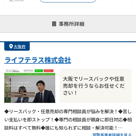
対応が親身
オンライン面談可能
レスポンスが早い
事務所詳細
決済までが早い
1億円以上の買取可
業歴10年以上
業者案件歓迎
士業連携有り
大阪府
ライフテラス株式会社
大阪でリースバックや任意
売却を行うならお任せくだ
さい！
◆リースバック・任意売却の専門相談員が悩みを解決！◆苦し
い支払いを即ストップ！◆専門の相談員が親身に即日対応◆相
談料はすべて無料◆誰にも知られずに相談・解決可能！
買取事業者詳細を見る
◆1,200件以上の不動産とお金の問題の相談・解決の実績！◆