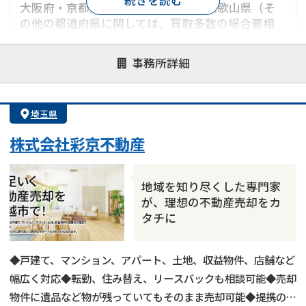
続きを読む
大阪府・京都府・兵庫県・奈良県・和歌山県（そ
の他の都道府県に関しては、買取多数の場合要相
談）
事務所詳細
対応が親身
オンライン面談可能
レスポンスが早い
決済までが早い
1億円以上の買取可
業歴10年以上
埼玉県
業者案件歓迎
士業連携有り
株式会社彩京不動産
地域を知り尽くした専門家
が、理想の不動産売却をカ
タチに
◆戸建て、マンション、アパート、土地、収益物件、店舗など
幅広く対応◆転勤、住み替え、リースバックも相談可能◆売却
物件に遺品など物が残っていてもそのまま売却可能◆提携の税