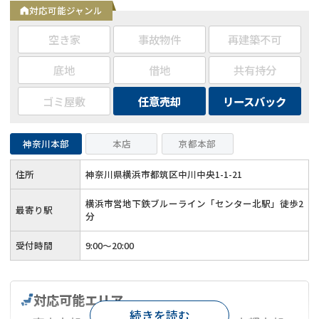
ート◆24時間相談受付◆年中無休で対応
対応可能ジャンル
空き家
事故物件
再建築不可
底地
借地
共有持分
ゴミ屋敷
任意売却
リースバック
神奈川本部
本店
京都本部
住所
神奈川県横浜市都筑区中川中央1-1-21
横浜市営地下鉄ブルーライン「センター北駅」徒歩2
最寄り駅
分
受付時間
9:00～20:00
対応可能エリア
続きを読む