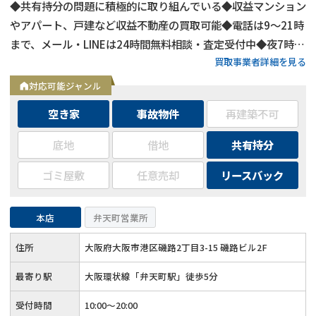
◆共有持分の問題に積極的に取り組んでいる◆収益マンション
やアパート、戸建など収益不動産の買取可能◆電話は9～21時
まで、メール・LINEは24時間無料相談・査定受付中◆夜7時以
買取事業者詳細を見る
降も営業
対応可能ジャンル
空き家
事故物件
再建築不可
底地
借地
共有持分
ゴミ屋敷
任意売却
リースバック
本店
弁天町営業所
住所
大阪府大阪市港区磯路2丁目3-15 磯路ビル2F
最寄り駅
大阪環状線「弁天町駅」徒歩5分
受付時間
10:00～20:00