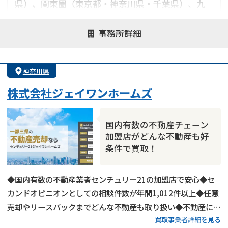
県）、関東圏（東京都・神奈川県・千葉県）、九
州圏（福岡県・宮崎県・沖縄県）
事務所詳細
対応が親身
オンライン面談可能
レスポンスが早い
決済までが早い
1億円以上の買取可
業歴10年以上
神奈川県
業者案件歓迎
士業連携有り
株式会社ジェイワンホームズ
国内有数の不動産チェーン
加盟店がどんな不動産も好
条件で買取！
◆国内有数の不動産業者センチュリー21の加盟店で安心◆セ
カンドオピニオンとしての相談件数が年間1,012件以上◆任意
売却やリースバックまでどんな不動産も取り扱い◆不動産に付
買取事業者詳細を見る
加価値をつける独自サービスで好条件買取を実現