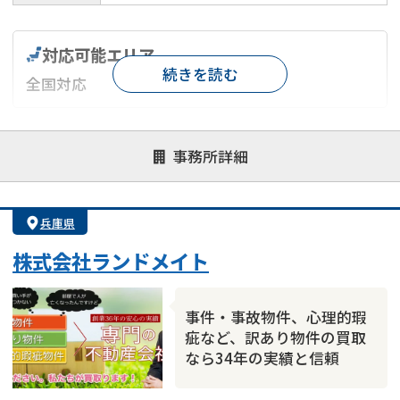
対応可能エリア
続きを読む
全国対応
対応が親身
オンライン面談可能
レスポンスが早い
事務所詳細
決済までが早い
1億円以上の買取可
業歴10年以上
業者案件歓迎
士業連携有り
兵庫県
株式会社ランドメイト
事件・事故物件、心理的瑕
疵など、訳あり物件の買取
なら34年の実績と信頼