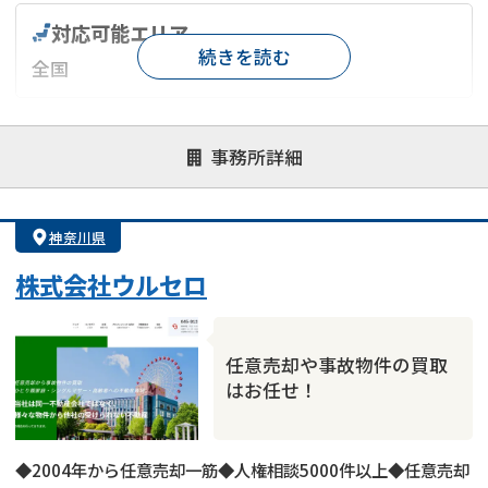
対応可能エリア
続きを読む
全国
対応が親身
オンライン面談可能
レスポンスが早い
事務所詳細
決済までが早い
1億円以上の買取可
業歴10年以上
業者案件歓迎
士業連携有り
神奈川県
株式会社ウルセロ
任意売却や事故物件の買取
はお任せ！
◆2004年から任意売却一筋◆人権相談5000件以上◆任意売却