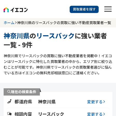
訳あり物件に強い業者を探す
ホーム
神奈川県のリースバックの買取に強い不動産買取業者一覧
神奈川県
の
リースバック
に強い業者
神奈川県
リースバック
一覧 - 9件
703
掲載業者
件
検索する
神奈川県でリースバックの買取に強い不動産業者を掲載中！イエコ
更新日 :
2026年07月31日
ンはリースバックに特化した買取業者の中から、エリア別に絞り込
むことが可能です。神奈川県でリースバックの買取業者選びに悩ん
業者を探す
でいる方はイエコンの無料売却相談窓口にご連絡ください。
相談内容で探す
現在の検索条件
空き家
不動産コラム
事故物件
都道府県
神奈川県
変更する
再建築不可
不動産売却
底地
再建築不可物件
相談内容
リースバック
変更する