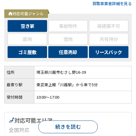
買取事業者詳細を見る
理士、司法書士がいるため、相続、離婚なども相談可能◆埼玉
県および東京都は高価買取
対応可能ジャンル
空き家
事故物件
再建築不可
底地
借地
共有持分
ゴミ屋敷
任意売却
リースバック
住所
埼玉県川越市むさし野16-39
最寄り駅
東武東上線「川越駅」から車で5分
受付時間
10:00〜17:00
対応可能エリア
続きを読む
全国対応