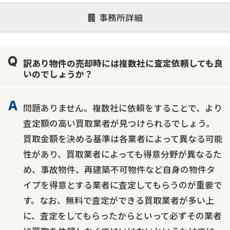
神奈川県
事務所詳細
対応が親身
オンライン面談可能
レスポンスが早い
決済までが早い
1億円以上の買取可
業歴10年以上
訳あり物件の売却時には複数社に査定依頼しても良
業者案件歓迎
士業連携有り
いのでしょうか？
問題ありません。複数社に依頼をすることで、より
査定額の高い買取業者が見つけられるでしょう。
買取金額を決める基準は各業者によって異なる可能
性があり、買取業者によっても得意分野が異なるた
め、事故物件、再建築不可物件など自身の物件タ
イプを得意とする業者に査定してもらうのが重要で
す。なお、無料で査定ができる買取業者が多い上
に、査定をしてもらったからといって必ずその業者