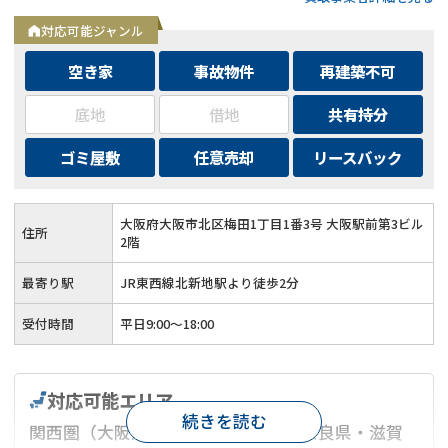
債務整理や自己破産、離婚問題などの法律相談も可能！
対応可能ジャンル
空き家
事故物件
再建築不可
底地
借地
共有持分
ゴミ屋敷
任意売却
リースバック
大阪府大阪市北区梅田1丁目1番3号 大阪駅前第3ビル
住所
2階
最寄り駅
JR東西線北新地駅より徒歩2分
受付時間
平日9:00～18:00
対応可能エリア
続きを読む
関西圏（大阪府・京都府・兵庫県・奈良県・滋賀