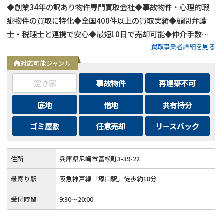
◆創業34年の訳あり物件専門買取会社◆事故物件・心理的瑕
疵物件の買取に特化◆全国400件以上の買取実績◆顧問弁護
士・税理士と連携で安心◆最短10日で売却可能◆仲介手数
買取事業者詳細を見る
料・諸費用も会社負担◆不要物撤去費用も無料◆リースバック
にも対応◆現地調査・査定は無料
対応可能ジャンル
空き家
事故物件
再建築不可
底地
借地
共有持分
ゴミ屋敷
任意売却
リースバック
住所
兵庫県尼崎市富松町3-39-22
最寄り駅
阪急神戸線「塚口駅」徒歩約18分
受付時間
9:30～20:00