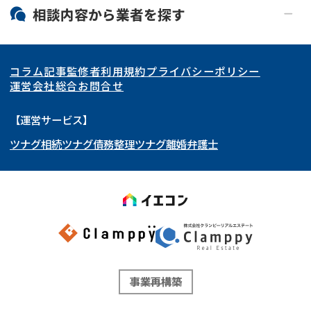
北海道・東北
相談内容から
業者
を探す
関東
北海道
青森県
空き家
事故物件
コラム記事
監修者
利用規約
プライバシーポリシー
再建築不可
底地
東海
岩手県
東京都
宮城県
神奈川県
運営会社
総合お問合せ
借地
共有持分
関西
秋田県
埼玉県
愛知県
山形県
千葉県
静岡県
【運営サービス】
ゴミ屋敷
任意売却
ツナグ相続
ツナグ債務整理
ツナグ離婚弁護士
北陸・甲信越
福島県
茨城県
岐阜県
大阪府
群馬県
山梨県
京都府
リースバック
中国・四国
栃木県
兵庫県
長野県
奈良県
石川県
九州・沖縄
滋賀県
福井県
広島県
和歌山県
富山県
岡山県
新潟県
山口県
福岡県
三重県
島根県
佐賀県
事業再構築
鳥取県
長崎県
徳島県
熊本県