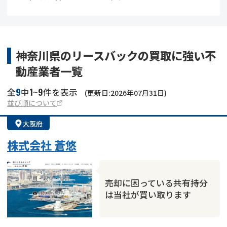
借地
共有持分
共有持分
底地
業者を探す
ゴミ屋敷
訳あり不動産
任意売却
不動産投資
神奈川県のリースバックの買取に強い不
動産業者一覧
リースバック
土地売却
不動産相続
9
1
9
全
中
~
件を表示
(更新日:2026年07月31日)
借地
不動産リースバック
並び順について
大阪府
任意売却
空き家
株式会社 蒼悠
アンケート調査
売却に困っている共有持分
は当社が買い取ります