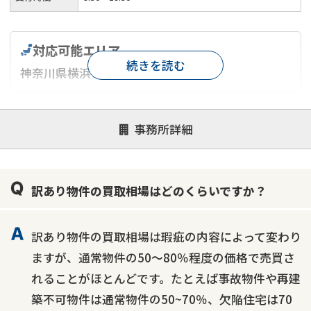
対応可能エリア
続きを読む
神奈川県横浜市
対応が親身
オンライン面談可能
レスポンスが早い
事務所詳細
決済までが早い
1億円以上の買取可
業歴10年以上
業者案件歓迎
士業連携有り
訳あり物件の買取相場はどのくらいですか？
訳あり物件の買取相場は瑕疵の内容によって変わり
ますが、通常物件の50～80％程度の価格で売買さ
れることがほとんどです。たとえば事故物件や再建
築不可物件は通常物件の50~70％、欠陥住宅は70