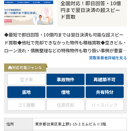
全国対応！即日回答・10億
円まで翌日決済の超スピー
ド買取
◆最短で即日回答・10億円までは翌日決済も可能な超スピー
ド買取◆他社で売却できなかった物件も積極買取◆空きビル・
ローン流れ・債務整理などの特殊物件も取り扱い事例が豊富◆
買取事業者詳細を見る
東京都内および全国の政令指定都市に対応
対応可能ジャンル
空き家
事故物件
再建築不可
底地
借地
共有持分
共有持分
の売却でお悩みならこちら
営業時間外
（メール問合せなら24時間受付）
ゴミ屋敷
任意売却
リースバック
0120-543-357
メール
住所
東京都台東区東上野1-15-2 エムビルⅡ3階