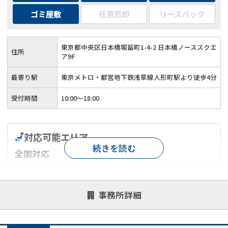
ゴミ屋敷
任意売却
リースバック
東京都中央区日本橋堀留町1-4-2 日本橋ノーススクエ
住所
ア9F
最寄り駅
東京メトロ・都営地下鉄浅草線人形町駅より徒歩4分
受付時間
10:00～18:00
対応可能エリア
続きを読む
全国対応
対応が親身
オンライン面談可能
レスポンスが早い
事務所詳細
決済までが早い
1億円以上の買取可
業歴10年以上
業者案件歓迎
士業連携有り