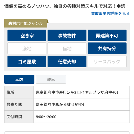
価値を高めるノウハウ、独自の各種対策スキルで対応！◆訳あ
買取事業者詳細を見る
り物件の買取エリアは全国対応！
対応可能ジャンル
空き家
事故物件
再建築不可
底地
借地
共有持分
ゴミ屋敷
任意売却
リースバック
本店
練馬
住所
東京都府中市寿町1-4-3 ロイヤルプラザ府中401
最寄り駅
京王線府中駅から徒歩約4分
受付時間
9:00～20:00