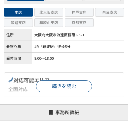
本店
北大阪支店
神戸支店
奈良支店
姫路支店
和歌山支店
京都支店
住所
大阪府大阪市浪速区稲荷1-5-3
最寄り駅
JR「難波駅」徒歩5分
受付時間
9:00～18:00
対応可能エリア
続きを読む
全国対応
対応が親身
オンライン面談可能
レスポンスが早い
事務所詳細
決済までが早い
1億円以上の買取可
業歴10年以上
業者案件歓迎
士業連携有り