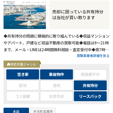
売却に困っている共有持分
は当社が買い取ります
◆共有持分の問題に積極的に取り組んでいる◆収益マンション
やアパート、戸建など収益不動産の買取可能◆電話は9～21時
まで、メール・LINEは24時間無料相談・査定受付中◆夜7時以
買取事業者詳細を見る
降も営業
対応可能ジャンル
空き家
事故物件
再建築不可
底地
借地
共有持分
ゴミ屋敷
任意売却
リースバック
本店
弁天町営業所