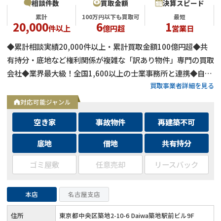
相談件数
買取金額
決算スピード
累計
100万円以下も買取可
最短
20,000
6
1
件以上
億円超
営業日
◆累計相談実績20,000件以上・累計買取金額100億円超◆共
有持分・底地など権利関係が複雑な「訳あり物件」専門の買取
会社◆業界最大級！全国1,600以上の士業事務所と連携◆自己
買取事業者詳細を見る
資金による買取のため、融資審査を待たず最短即日で決済可能
◆士業事務所や大手不動産会社からの相談実績も多数
対応可能ジャンル
空き家
事故物件
再建築不可
底地
借地
共有持分
ゴミ屋敷
任意売却
リースバック
本店
名古屋支店
住所
東京都中央区築地2-10-6 Daiwa築地駅前ビル9F