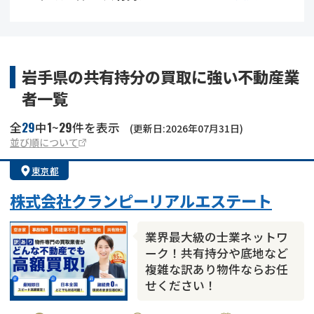
借地
共有持分
共有持分
底地
業者を探す
ゴミ屋敷
訳あり不動産
任意売却
不動産投資
岩手県の共有持分の買取に強い不動産業
者一覧
リースバック
土地売却
不動産相続
29
1
29
全
中
~
件を表示
(更新日:2026年07月31日)
借地
不動産リースバック
並び順について
東京都
任意売却
空き家
株式会社クランピーリアルエステート
アンケート調査
業界最大級の士業ネットワ
ーク！共有持分や底地など
複雑な訳あり物件ならお任
せください！