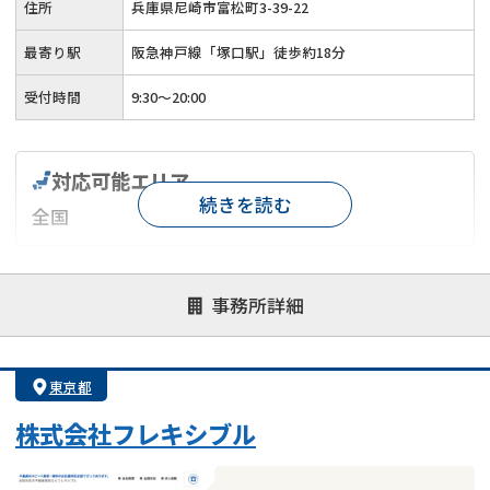
住所
兵庫県尼崎市富松町3-39-22
最寄り駅
阪急神戸線「塚口駅」徒歩約18分
受付時間
9:30～20:00
対応可能エリア
続きを読む
全国
対応が親身
オンライン面談可能
レスポンスが早い
事務所詳細
決済までが早い
1億円以上の買取可
業歴10年以上
業者案件歓迎
士業連携有り
東京都
株式会社フレキシブル