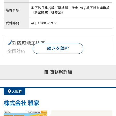
地下鉄日比谷線「築地駅」徒歩1分 / 地下鉄有楽町線
最寄り駅
「新富町駅」徒歩2分
受付時間
平日10:00～19:00
対応可能エリア
続きを読む
全国対応
対応が親身
オンライン面談可能
レスポンスが早い
事務所詳細
決済までが早い
1億円以上の買取可
業歴10年以上
業者案件歓迎
士業連携有り
大阪府
株式会社 雅家