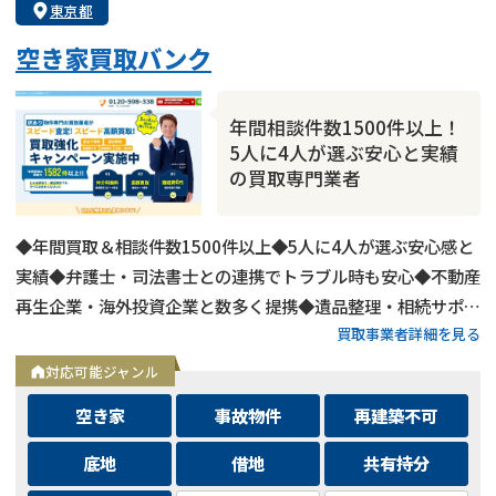
東京都
空き家買取バンク
年間相談件数1500件以上！
5人に4人が選ぶ安心と実績
の買取専門業者
◆年間買取＆相談件数1500件以上◆5人に4人が選ぶ安心感と
実績◆弁護士・司法書士との連携でトラブル時も安心◆不動産
再生企業・海外投資企業と数多く提携◆遺品整理・相続サポー
買取事業者詳細を見る
トも可能◆メールとLINEは24時間相談受付中
対応可能ジャンル
空き家
事故物件
再建築不可
底地
借地
共有持分