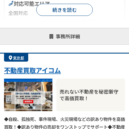
対応可能エリア
続きを読む
全国対応
対応が親身
オンライン面談可能
レスポンスが早い
事務所詳細
決済までが早い
1億円以上の買取可
業歴10年以上
業者案件歓迎
士業連携有り
東京都
不動産買取アイコム
売れない不動産を秘密厳守
で高価買取！
◆自殺、孤独死、事件現場、火災現場などの訳あり物件を高価
買取！◆訳あり物件の売却をワンストップでサポート◆不動産