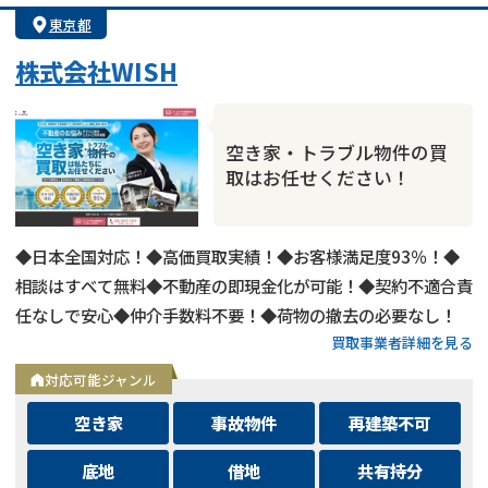
東京都
株式会社WISH
空き家・トラブル物件の買
取はお任せください！
◆日本全国対応！◆高価買取実績！◆お客様満足度93％！◆
相談はすべて無料◆不動産の即現金化が可能！◆契約不適合責
任なしで安心◆仲介手数料不要！◆荷物の撤去の必要なし！
買取事業者詳細を見る
対応可能ジャンル
空き家
事故物件
再建築不可
底地
借地
共有持分