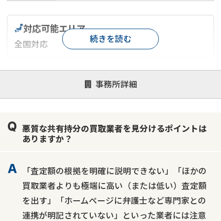
対応可能エリア
続きを読む
全国対応
対応が親身
オンライン面談可能
レスポンスが早い
事務所詳細
決済までが早い
1億円以上の買取可
業歴10年以上
業者案件歓迎
士業連携有り
悪質な共有持分の買取業者を見分けるポイントは
ありますか？
「査定額の根拠を明確に説明できない」「ほかの
買取業者よりも極端に高い（または低い）査定額
を出す」「ホームページに弁護士など専門家との
連携が明記されていない」といった業者には注意