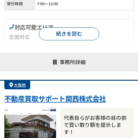
受付時間
7:00〜22:00
対応可能エリア
続きを読む
全国対応
対応が親身
オンライン面談可能
レスポンスが早い
事務所詳細
決済までが早い
1億円以上の買取可
業歴10年以上
業者案件歓迎
士業連携有り
大阪府
不動産買取サポート関西株式会社
代表自らがお客様の目の前
で買い取り額を提示しま
す！