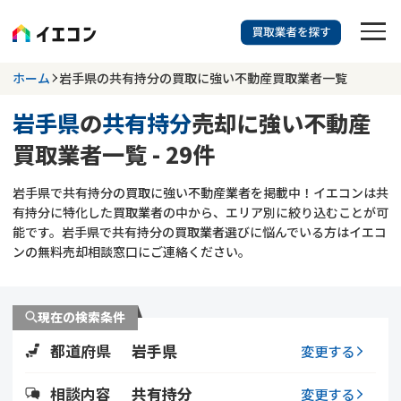
訳あり物件に強い業者を探す
ホーム
岩手県の共有持分の買取に強い不動産買取業者一覧
岩手県
の
共有持分
売却に強い不動産
岩手県
共有持分
買取業者一覧 - 29件
703
掲載業者
件
検索する
岩手県で共有持分の買取に強い不動産業者を掲載中！イエコンは共
更新日 :
2026年07月31日
有持分に特化した買取業者の中から、エリア別に絞り込むことが可
能です。岩手県で共有持分の買取業者選びに悩んでいる方はイエコ
業者を探す
ンの無料売却相談窓口にご連絡ください。
相談内容で探す
現在の検索条件
空き家
不動産コラム
事故物件
都道府県
岩手県
変更する
再建築不可
不動産売却
底地
再建築不可物件
相談内容
共有持分
変更する