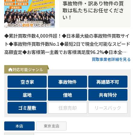
事故物件・訳あり物件の買
取は私たちにお任せくださ
い！
◆累計買取件数4,000件超！◆日本最大級の事故物件買取サイ
ト◆事故物件買取件数No.1◆最短2日で現金化可能なスピード
高額査定◆お客様第一主義でお客様満足度96.2%◆日本全国
買取事業者詳細を見る
の事故物件・訳あり物件の買取に対応！
対応可能ジャンル
空き家
事故物件
再建築不可
底地
借地
共有持分
ゴミ屋敷
任意売却
リースバック
本店
東京支店