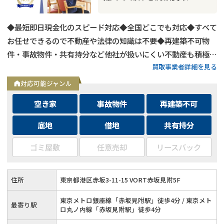
◆最短即日現金化のスピード対応◆全国どこでも対応◆すべて
お任せできるので不動産や法律の知識は不要◆再建築不可物
件・事故物件・共有持分など他社が扱いにくい不動産も積極買
買取事業者詳細を見る
取◆残置物・ゴミ屋敷・シロアリ被害がある物件もそのままで
買取
対応可能ジャンル
空き家
事故物件
再建築不可
底地
借地
共有持分
ゴミ屋敷
任意売却
リースバック
住所
東京都港区赤坂3-11-15 VORT赤坂見附5F
東京メトロ銀座線「赤坂見附駅」徒歩4分 / 東京メト
最寄り駅
ロ丸ノ内線「赤坂見附駅」徒歩4分