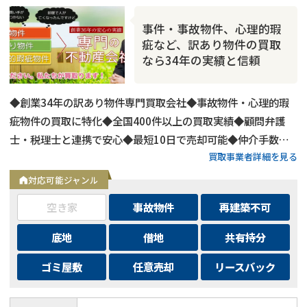
事件・事故物件、心理的瑕
疵など、訳あり物件の買取
なら34年の実績と信頼
◆創業34年の訳あり物件専門買取会社◆事故物件・心理的瑕
疵物件の買取に特化◆全国400件以上の買取実績◆顧問弁護
士・税理士と連携で安心◆最短10日で売却可能◆仲介手数
買取事業者詳細を見る
料・諸費用も会社負担◆不要物撤去費用も無料◆リースバック
にも対応◆現地調査・査定は無料
対応可能ジャンル
空き家
事故物件
再建築不可
底地
借地
共有持分
ゴミ屋敷
任意売却
リースバック