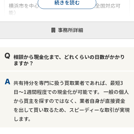
続きを読む
横浜市を中心とした神奈川県エリア（全国対応可
能）
対応が親身
オンライン面談可能
レスポンスが早い
事務所詳細
決済までが早い
1億円以上の買取可
業歴10年以上
業者案件歓迎
士業連携有り
相談から現金化まで、どれくらいの日数がかかり
ますか？
共有持分を専門に扱う買取業者であれば、最短3
日〜1週間程度での現金化が可能です。 一般の個人
から買主を探すのではなく、業者自身が直接資金
を出して買い取るため、スピーディーな取引が実現
します。