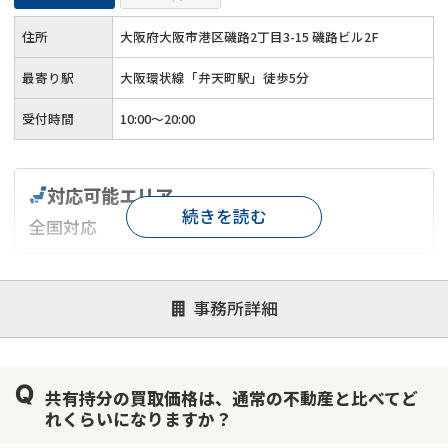
住所
大阪府大阪市港区磯路2丁目3-15 磯路ビル2F
最寄り駅
大阪環状線「弁天町駅」徒歩5分
受付時間
10:00～20:00
対応可能エリア
続きを読む
全国対応
対応が親身
オンライン面談可能
レスポンスが早い
事務所詳細
決済までが早い
1億円以上の買取可
業歴10年以上
業者案件歓迎
士業連携有り
共有持分の買取価格は、通常の不動産と比べてど
れくらいになりますか？