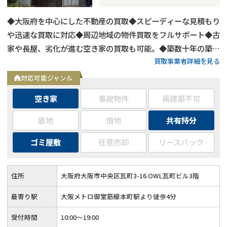
◆大阪府を中心にした不動産の買取◆スピーディーな見積もり
や迅速な買取に対応◆周辺地域の物件買取をフルサポート◆古
家や長屋、劣化が進む空き家の買取も可能。◆築数十年の築古
買取事業者詳細を見る
物件や心理的瑕疵物件の買取もOK◆お客様第一主義で取り組
む買取
対応可能ジャンル
空き家
事故物件
再建築不可
底地
借地
共有持分
ゴミ屋敷
任意売却
リースバック
住所
大阪府大阪市中央区瓦町3-16 OWL瓦町ビル3階
最寄り駅
大阪メトロ御堂筋線本町駅より徒歩4分
受付時間
10:00～19:00