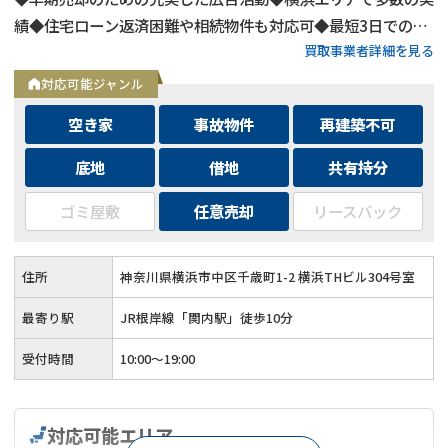
績◆住宅ローン返済困難や相続物件も対応可◆最短3日での売
買取事業者詳細を見る
却も可能◆プロフェッショナルによる徹底サポート
対応可能ジャンル
空き家
事故物件
再建築不可
底地
借地
共有持分
ゴミ屋敷
任意売却
リースバック
住所
神奈川県横浜市中区千歳町1-2 横浜THビル304号室
最寄り駅
JR根岸線「関内駅」徒歩10分
受付時間
10:00～19:00
対応可能エリア