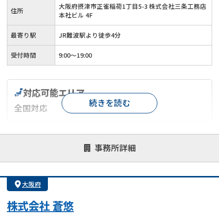
大阪府摂津市正雀稲荷1丁目5-3 株式会社三条工務店
住所
本社ビル 4F
最寄り駅
JR難波駅より徒歩4分
受付時間
9:00～19:00
対応可能エリア
続きを読む
全国対応
対応が親身
オンライン面談可能
レスポンスが早い
事務所詳細
決済までが早い
1億円以上の買取可
業歴10年以上
業者案件歓迎
士業連携有り
大阪府
株式会社 蒼悠