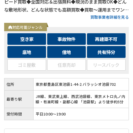
ピード買取◆全国対応＆出張無料◆現況のまま買取OK◆どん
な敷地形状、どんな状態でも高額買取◆買取〜運用までワンス
買取事業者詳細を見る
トップ対応◆無料査定＆相談はフォームから24時間受付
対応可能ジャンル
空き家
事故物件
再建築不可
底地
借地
共有持分
ゴミ屋敷
任意売却
リースバック
住所
東京都豊島区東池袋1-44-2 バラッシオ池袋702
JR線、東武東上線、西武池袋線、東京メトロ丸ノ内
最寄り駅
線・有楽町線・副都心線 「池袋駅」より徒歩約5分
受付時間
平日10:00～19:00