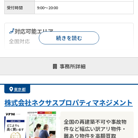
受付時間
9:00～20:00
対応可能エリア
続きを読む
全国対応
対応が親身
オンライン面談可能
レスポンスが早い
事務所詳細
決済までが早い
1億円以上の買取可
業歴10年以上
業者案件歓迎
士業連携有り
東京都
株式会社ネクサスプロパティマネジメント
全国の再建築不可や事故物
件など幅広い訳アリ物件・
難あり物件を高額買取