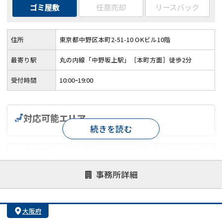
ゴミ屋敷
任意売却
リースバック
住所
東京都中野区本町2-51-10 OKビル10階
最寄り駅
丸の内線「中野坂上駅」［本町方面］徒歩2分
受付時間
10:00ｰ19:00
対応可能エリア
続きを読む
対応が親身
オンライン面談可能
レスポンスが早い
決済までが早い
1億円以上の買取可
業歴10年以上
事務所詳細
業者案件歓迎
士業連携有り
大阪府