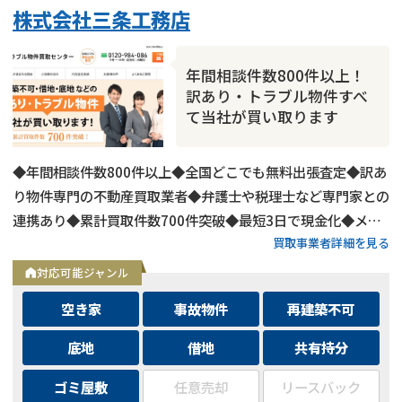
株式会社三条工務店
年間相談件数800件以上！
訳あり・トラブル物件すべ
て当社が買い取ります
◆年間相談件数800件以上◆全国どこでも無料出張査定◆訳あ
り物件専門の不動産買取業者◆弁護士や税理士など専門家との
連携あり◆累計買取件数700件突破◆最短3日で現金化◆メー
買取事業者詳細を見る
ルは24時間相談受付中
対応可能ジャンル
空き家
事故物件
再建築不可
底地
借地
共有持分
ゴミ屋敷
任意売却
リースバック