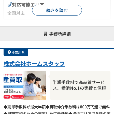
対応可能エリア
続きを読む
全国対応
対応が親身
オンライン面談可能
レスポンスが早い
事務所詳細
決済までが早い
1億円以上の買取可
業歴10年以上
業者案件歓迎
士業連携有り
神奈川県
株式会社ホームスタッフ
半額手数料で高品質サービ
ス、横浜No.1の実績と信頼
◆売却手数料が最大半額◆買取仲介手数料は800万円超で無料
◆早期売却のための充実した広告活動◆横浜エリアで多数の実