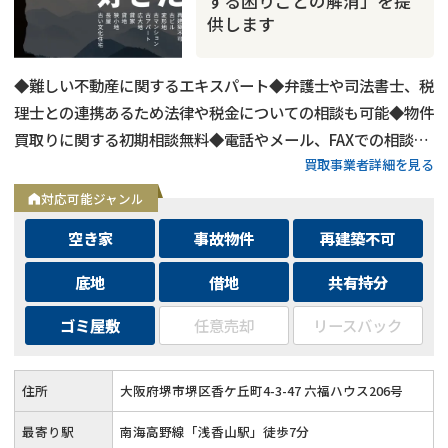
する困りごとの解消」を提
供します
◆難しい不動産に関するエキスパート◆弁護士や司法書士、税
理士との連携あるため法律や税金についての相談も可能◆物件
買取りに関する初期相談無料◆電話やメール、FAXでの相談可
買取事業者詳細を見る
能◆メールは24時間相談受付中
対応可能ジャンル
空き家
事故物件
再建築不可
底地
借地
共有持分
ゴミ屋敷
任意売却
リースバック
住所
大阪府堺市堺区香ケ丘町4-3-47 六福ハウス206号
最寄り駅
南海高野線「浅香山駅」徒歩7分