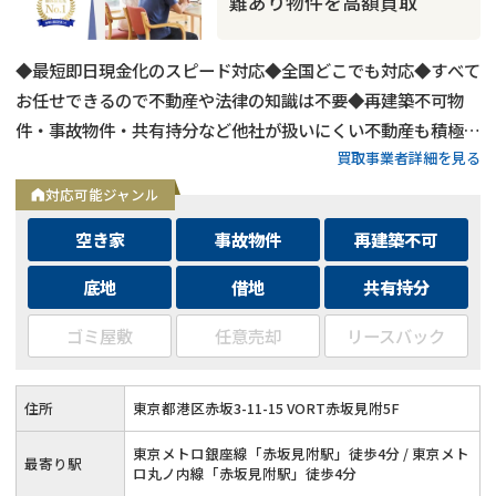
難あり物件を高額買取
◆最短即日現金化のスピード対応◆全国どこでも対応◆すべて
お任せできるので不動産や法律の知識は不要◆再建築不可物
件・事故物件・共有持分など他社が扱いにくい不動産も積極買
買取事業者詳細を見る
取◆残置物・ゴミ屋敷・シロアリ被害がある物件もそのままで
買取
対応可能ジャンル
空き家
事故物件
再建築不可
底地
借地
共有持分
ゴミ屋敷
任意売却
リースバック
住所
東京都港区赤坂3-11-15 VORT赤坂見附5F
東京メトロ銀座線「赤坂見附駅」徒歩4分 / 東京メト
最寄り駅
ロ丸ノ内線「赤坂見附駅」徒歩4分