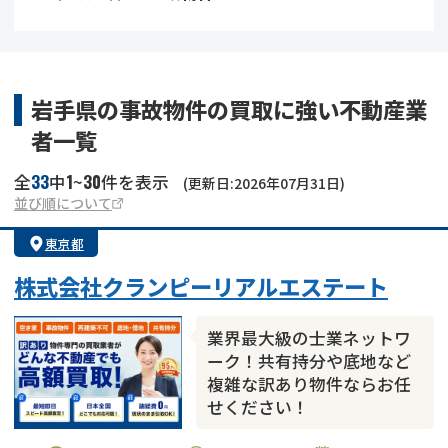
借地
共有持分
共有持分
底地
業者を探す
ゴミ屋敷
訳あり不動産
任意売却
不動産投資
岩手県の事故物件の買取に強い不動産業
者一覧
リースバック
土地売却
不動産相続
33
1
30
全
中
~
件を表示
(更新日:2026年07月31日)
借地
不動産リースバック
並び順について
東京都
任意売却
空き家
株式会社クランピーリアルエステート
アンケート調査
業界最大級の士業ネットワ
ーク！共有持分や底地など
複雑な訳あり物件ならお任
せください！