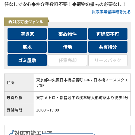
任なしで安心◆仲介手数料不要！◆荷物の撤去の必要なし！
買取事業者詳細を見る
対応可能ジャンル
空き家
事故物件
再建築不可
底地
借地
共有持分
ゴミ屋敷
任意売却
リースバック
東京都中央区日本橋堀留町1-4-2 日本橋ノーススクエ
住所
ア9F
最寄り駅
東京メトロ・都営地下鉄浅草線人形町駅より徒歩4分
受付時間
10:00～18:00
対応可能エリア