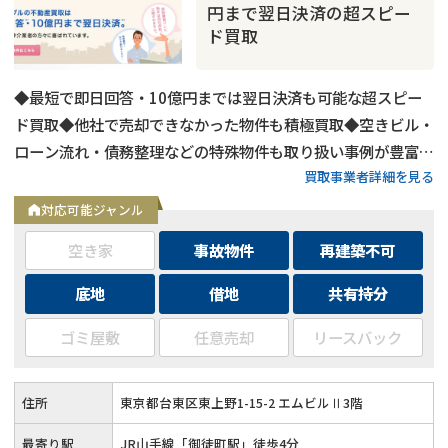
円まで翌日決済の超スピー
ド買取
◆最短で即日回答・10億円までは翌日決済も可能な超スピー
ド買取◆他社で売却できなかった物件も積極買取◆空きビル・
ローン流れ・債務整理などの特殊物件も取り扱い事例が豊富◆
買取事業者詳細を見る
東京都内および全国の政令指定都市に対応
対応可能ジャンル
空き家
事故物件
再建築不可
底地
借地
共有持分
事故物件
の売却でお悩みならこちら
ゴミ屋敷
任意売却
リースバック
営業時間外
（メール問合せなら24時間受付）
0120-543-357
メール
住所
東京都台東区東上野1-15-2 エムビルⅡ3階
最寄り駅
JR山手線「御徒町駅」徒歩4分