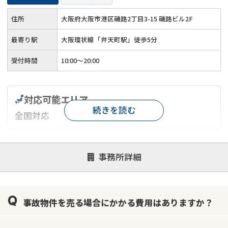
住所
大阪府大阪市港区磯路2丁目3-15 磯路ビル2F
最寄り駅
大阪環状線「弁天町駅」徒歩5分
受付時間
10:00～20:00
対応可能エリア
続きを読む
全国対応
対応が親身
オンライン面談可能
レスポンスが早い
事務所詳細
決済までが早い
1億円以上の買取可
業歴10年以上
業者案件歓迎
士業連携有り
事故物件を売る場合にかかる費用はありますか？