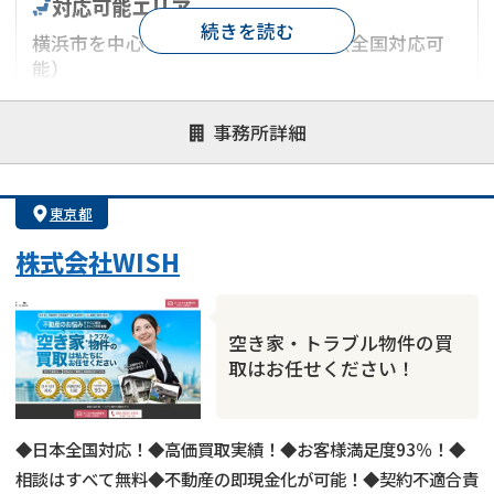
対応可能エリア
続きを読む
横浜市を中心とした神奈川県エリア（全国対応可
能）
対応が親身
オンライン面談可能
レスポンスが早い
事務所詳細
決済までが早い
1億円以上の買取可
業歴10年以上
業者案件歓迎
士業連携有り
東京都
株式会社WISH
空き家・トラブル物件の買
取はお任せください！
◆日本全国対応！◆高価買取実績！◆お客様満足度93％！◆
相談はすべて無料◆不動産の即現金化が可能！◆契約不適合責