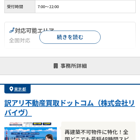
受付時間
7:00〜22:00
対応可能エリア
続きを読む
全国対応
対応が親身
オンライン面談可能
レスポンスが早い
事務所詳細
決済までが早い
1億円以上の買取可
業歴10年以上
業者案件歓迎
士業連携有り
東京都
訳アリ不動産買取ドットコム（株式会社リ
バイヴ）
再建築不可物件に特化！全
国どこでも最短48時間スピ