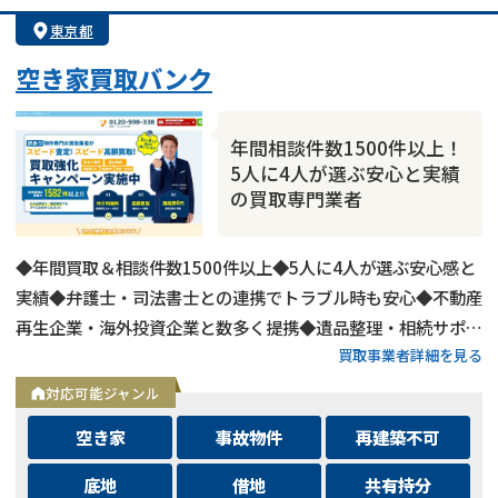
東京都
空き家買取バンク
年間相談件数1500件以上！
5人に4人が選ぶ安心と実績
の買取専門業者
◆年間買取＆相談件数1500件以上◆5人に4人が選ぶ安心感と
実績◆弁護士・司法書士との連携でトラブル時も安心◆不動産
再生企業・海外投資企業と数多く提携◆遺品整理・相続サポー
買取事業者詳細を見る
トも可能◆メールとLINEは24時間相談受付中
対応可能ジャンル
空き家
事故物件
再建築不可
底地
借地
共有持分