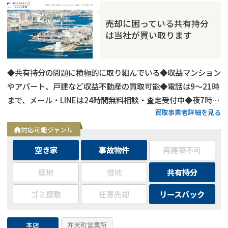
売却に困っている共有持分
は当社が買い取ります
◆共有持分の問題に積極的に取り組んでいる◆収益マンション
やアパート、戸建など収益不動産の買取可能◆電話は9～21時
まで、メール・LINEは24時間無料相談・査定受付中◆夜7時以
買取事業者詳細を見る
降も営業
対応可能ジャンル
空き家
事故物件
再建築不可
底地
借地
共有持分
ゴミ屋敷
任意売却
リースバック
本店
弁天町営業所