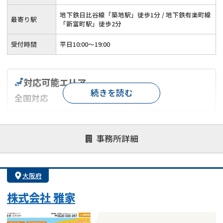
地下鉄日比谷線「築地駅」徒歩1分 / 地下鉄有楽町線
最寄り駅
「新富町駅」徒歩2分
受付時間
平日10:00～19:00
対応可能エリア
続きを読む
全国対応
対応が親身
オンライン面談可能
レスポンスが早い
事務所詳細
決済までが早い
1億円以上の買取可
業歴10年以上
業者案件歓迎
士業連携有り
大阪府
株式会社 雅家