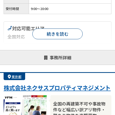
受付時間
9:00～20:00
対応可能エリア
続きを読む
全国対応
対応が親身
オンライン面談可能
レスポンスが早い
事務所詳細
決済までが早い
1億円以上の買取可
業歴10年以上
業者案件歓迎
士業連携有り
東京都
株式会社ネクサスプロパティマネジメント
全国の再建築不可や事故物
件など幅広い訳アリ物件・