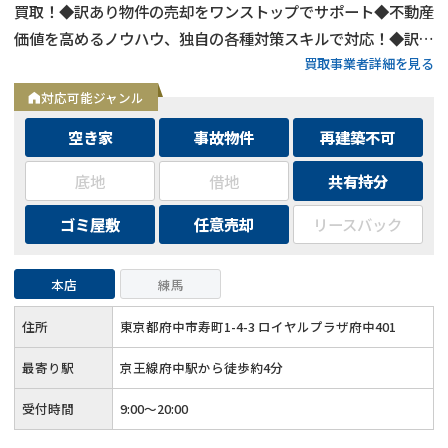
買取！◆訳あり物件の売却をワンストップでサポート◆不動産
価値を高めるノウハウ、独自の各種対策スキルで対応！◆訳あ
買取事業者詳細を見る
り物件の買取エリアは全国対応！
対応可能ジャンル
空き家
事故物件
再建築不可
底地
借地
共有持分
ゴミ屋敷
任意売却
リースバック
本店
練馬
住所
東京都府中市寿町1-4-3 ロイヤルプラザ府中401
最寄り駅
京王線府中駅から徒歩約4分
受付時間
9:00～20:00