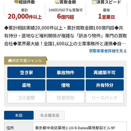
相談件数
買取金額
決算スピード
累計
100万円以下も買取可
最短
20,000
6
1
件以上
億円超
営業日
◆累計相談実績20,000件以上・累計買取金額100億円超◆共
有持分・底地など権利関係が複雑な「訳あり物件」専門の買取
会社◆業界最大級！全国1,600以上の士業事務所と連携◆自己
買取事業者詳細を見る
資金による買取のため、融資審査を待たず最短即日で決済可能
◆士業事務所や大手不動産会社からの相談実績も多数
対応可能ジャンル
空き家
事故物件
再建築不可
底地
借地
共有持分
ゴミ屋敷
任意売却
リースバック
本店
名古屋支店
住所
東京都中央区築地2-10-6 Daiwa築地駅前ビル9F