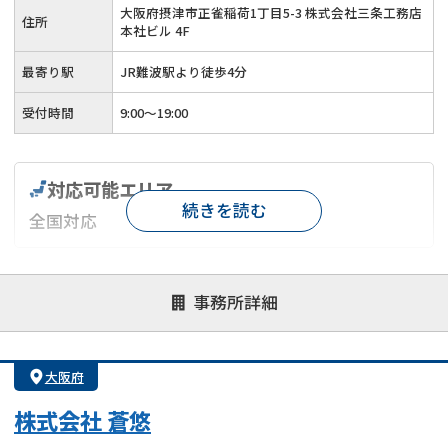
大阪府摂津市正雀稲荷1丁目5-3 株式会社三条工務店
住所
本社ビル 4F
最寄り駅
JR難波駅より徒歩4分
受付時間
9:00～19:00
対応可能エリア
続きを読む
全国対応
対応が親身
オンライン面談可能
レスポンスが早い
事務所詳細
決済までが早い
1億円以上の買取可
業歴10年以上
業者案件歓迎
士業連携有り
大阪府
株式会社 蒼悠