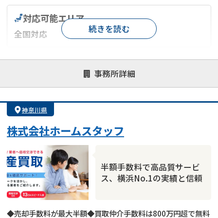
対応可能エリア
続きを読む
全国対応
対応が親身
オンライン面談可能
レスポンスが早い
事務所詳細
決済までが早い
1億円以上の買取可
業歴10年以上
業者案件歓迎
士業連携有り
神奈川県
株式会社ホームスタッフ
半額手数料で高品質サービ
ス、横浜No.1の実績と信頼
◆売却手数料が最大半額◆買取仲介手数料は800万円超で無料