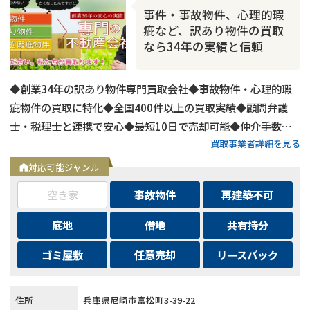
事件・事故物件、心理的瑕
疵など、訳あり物件の買取
なら34年の実績と信頼
◆創業34年の訳あり物件専門買取会社◆事故物件・心理的瑕
疵物件の買取に特化◆全国400件以上の買取実績◆顧問弁護
士・税理士と連携で安心◆最短10日で売却可能◆仲介手数
買取事業者詳細を見る
料・諸費用も会社負担◆不要物撤去費用も無料◆リースバック
にも対応◆現地調査・査定は無料
対応可能ジャンル
空き家
事故物件
再建築不可
底地
借地
共有持分
ゴミ屋敷
任意売却
リースバック
住所
兵庫県尼崎市富松町3-39-22