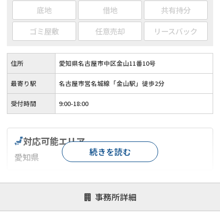
底地
借地
共有持分
ゴミ屋敷
任意売却
リースバック
住所
愛知県名古屋市中区金山11番10号
最寄り駅
名古屋市営名城線「金山駅」徒歩2分
受付時間
9:00-18:00
対応可能エリア
続きを読む
愛知県
対応が親身
オンライン面談可能
レスポンスが早い
事務所詳細
決済までが早い
1億円以上の買取可
業歴10年以上
業者案件歓迎
士業連携有り