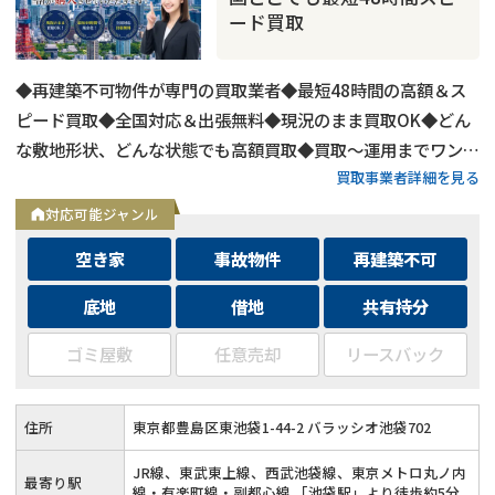
ード買取
◆再建築不可物件が専門の買取業者◆最短48時間の高額＆ス
ピード買取◆全国対応＆出張無料◆現況のまま買取OK◆どん
な敷地形状、どんな状態でも高額買取◆買取〜運用までワンス
買取事業者詳細を見る
トップ対応◆無料査定＆相談はフォームから24時間受付
対応可能ジャンル
空き家
事故物件
再建築不可
底地
借地
共有持分
ゴミ屋敷
任意売却
リースバック
住所
東京都豊島区東池袋1-44-2 バラッシオ池袋702
JR線、東武東上線、西武池袋線、東京メトロ丸ノ内
最寄り駅
線・有楽町線・副都心線 「池袋駅」より徒歩約5分