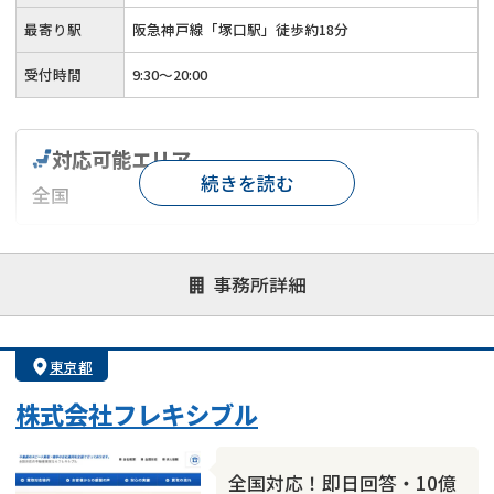
最寄り駅
阪急神戸線「塚口駅」徒歩約18分
受付時間
9:30～20:00
対応可能エリア
続きを読む
全国
対応が親身
オンライン面談可能
レスポンスが早い
事務所詳細
決済までが早い
1億円以上の買取可
業歴10年以上
業者案件歓迎
士業連携有り
東京都
株式会社フレキシブル
全国対応！即日回答・10億