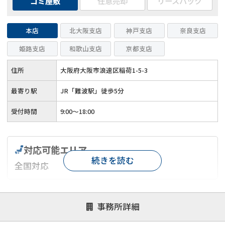
ゴミ屋敷
任意売却
リースバック
本店
北大阪支店
神戸支店
奈良支店
姫路支店
和歌山支店
京都支店
住所
大阪府大阪市浪速区稲荷1-5-3
最寄り駅
JR「難波駅」徒歩5分
受付時間
9:00～18:00
対応可能エリア
続きを読む
全国対応
対応が親身
オンライン面談可能
レスポンスが早い
事務所詳細
決済までが早い
1億円以上の買取可
業歴10年以上