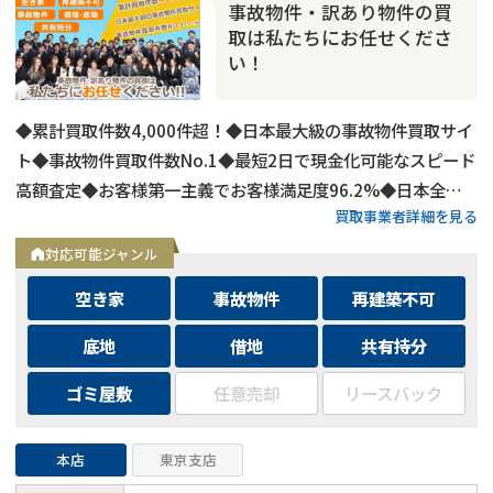
事故物件・訳あり物件の買
取は私たちにお任せくださ
い！
◆累計買取件数4,000件超！◆日本最大級の事故物件買取サイ
ト◆事故物件買取件数No.1◆最短2日で現金化可能なスピード
高額査定◆お客様第一主義でお客様満足度96.2%◆日本全国
買取事業者詳細を見る
の事故物件・訳あり物件の買取に対応！
対応可能ジャンル
空き家
事故物件
再建築不可
底地
借地
共有持分
ゴミ屋敷
任意売却
リースバック
本店
東京支店