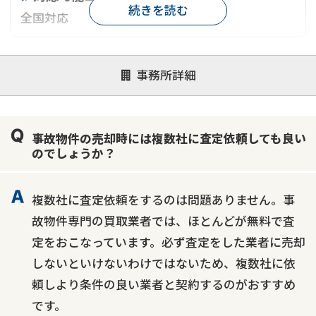
続きを読む
全国対応
対応が親身
オンライン面談可能
レスポンスが早い
事務所詳細
決済までが早い
1億円以上の買取可
業歴10年以上
業者案件歓迎
士業連携有り
事故物件の売却時には複数社に査定依頼しても良い
のでしょうか？
複数社に査定依頼をするのは問題ありません。事
故物件専門の買取業者では、ほとんどが無料で査
定をおこなっています。必ず査定をした業者に売却
しないといけないわけではないため、複数社に依
頼しより条件の良い業者と契約するのがおすすめ
です。