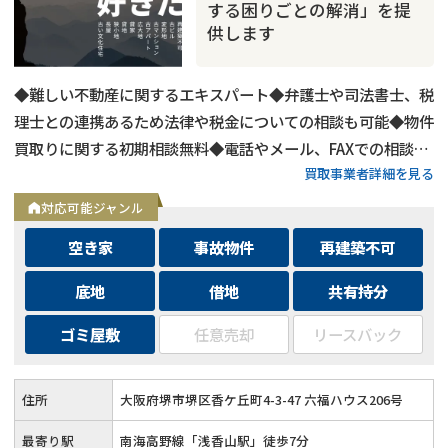
する困りごとの解消」を提
供します
◆難しい不動産に関するエキスパート◆弁護士や司法書士、税
理士との連携あるため法律や税金についての相談も可能◆物件
買取りに関する初期相談無料◆電話やメール、FAXでの相談可
買取事業者詳細を見る
能◆メールは24時間相談受付中
対応可能ジャンル
空き家
事故物件
再建築不可
底地
借地
共有持分
ゴミ屋敷
任意売却
リースバック
住所
大阪府堺市堺区香ケ丘町4-3-47 六福ハウス206号
最寄り駅
南海高野線「浅香山駅」徒歩7分