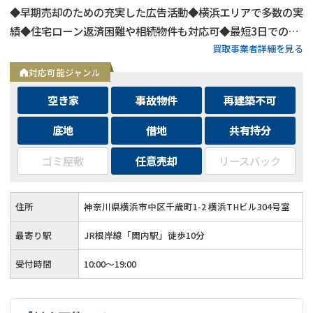
◆早期売却のための充実した広告活動◆横浜エリアで多数の実
績◆住宅ローン返済困難や相続物件も対応可◆最短3日での売
買取事業者詳細を見る
却も可能◆プロフェッショナルによる徹底サポート
対応可能ジャンル
空き家
事故物件
再建築不可
底地
借地
共有持分
ゴミ屋敷
任意売却
リースバック
住所
神奈川県横浜市中区千歳町1-2 横浜THビル304号室
最寄り駅
JR根岸線「関内駅」徒歩10分
受付時間
10:00～19:00