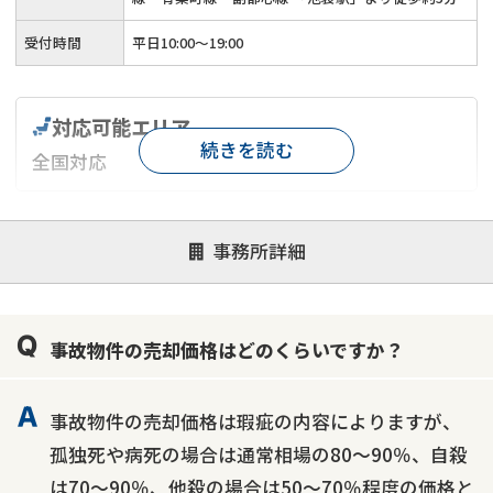
受付時間
平日10:00～19:00
対応可能エリア
続きを読む
全国対応
対応が親身
オンライン面談可能
レスポンスが早い
事務所詳細
決済までが早い
1億円以上の買取可
業歴10年以上
業者案件歓迎
士業連携有り
事故物件の売却価格はどのくらいですか？
事故物件の売却価格は瑕疵の内容によりますが、
孤独死や病死の場合は通常相場の80～90％、自殺
は70～90％、他殺の場合は50～70％程度の価格と