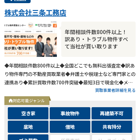
株式会社三条工務店
年間相談件数800件以上！
訳あり・トラブル物件すべ
て当社が買い取ります
◆年間相談件数800件以上◆全国どこでも無料出張査定◆訳あ
り物件専門の不動産買取業者◆弁護士や税理士など専門家との
連携あり◆累計買取件数700件突破◆最短3日で現金化◆メー
買取事業者詳細を見る
ルは24時間相談受付中
対応可能ジャンル
空き家
事故物件
再建築不可
底地
借地
共有持分