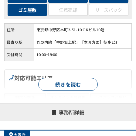
ゴミ屋敷
任意売却
リースバック
住所
東京都中野区本町2-51-10 OKビル10階
最寄り駅
丸の内線「中野坂上駅」［本町方面］徒歩2分
受付時間
10:00ｰ19:00
対応可能エリア
続きを読む
対応が親身
オンライン面談可能
レスポンスが早い
決済までが早い
1億円以上の買取可
業歴10年以上
事務所詳細
業者案件歓迎
士業連携有り
大阪府