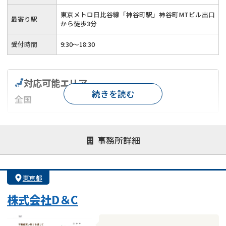
東京メトロ日比谷線「神谷町駅」神谷町MTビル出口
最寄り駅
から徒歩3分
受付時間
9:30～18:30
対応可能エリア
続きを読む
全国
対応が親身
オンライン面談可能
レスポンスが早い
事務所詳細
決済までが早い
1億円以上の買取可
業歴10年以上
業者案件歓迎
士業連携有り
東京都
株式会社D＆C