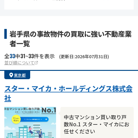
借地
共有持分
共有持分
底地
業者を探す
ゴミ屋敷
訳あり不動産
任意売却
不動産投資
岩手県の事故物件の買取に強い不動産業
者一覧
リースバック
土地売却
不動産相続
33
31
33
全
中
~
件を表示
(更新日:2026年07月31日)
借地
不動産リースバック
並び順について
東京都
任意売却
空き家
スター・マイカ・ホールディングス株式会
アンケート調査
社
中古マンション買い取り戸
数No.1 スター・マイカにお
任せください