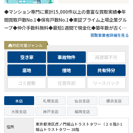
◆マンション専門に累計15,000件以上の豊富な買取実績◆年
間買取戸数No.1◆保有戸数No.1◆東証プライム上場企業グル
ープ◆仲介手数料無料◆最短1週間で現金化◆築年数が古くて
買取事業者詳細を見る
も買取可能
対応可能ジャンル
空き家
事故物件
再建築不可
底地
借地
共有持分
ゴミ屋敷
任意売却
リースバック
本店
札幌支店
仙台支店
横浜支店
大阪支店
神戸支店
福岡支店
東京都港区虎ノ門城山トラストタワー（２８階3-1
住所
城山トラストタワー 28階