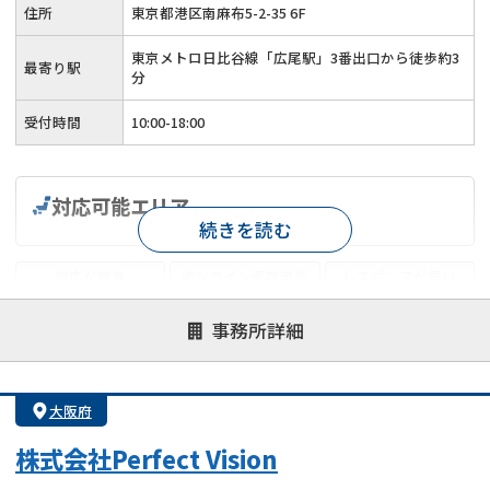
住所
東京都港区南麻布5-2-35 6F
東京メトロ日比谷線「広尾駅」3番出口から徒歩約3
最寄り駅
分
受付時間
10:00-18:00
対応可能エリア
続きを読む
対応が親身
オンライン面談可能
レスポンスが早い
決済までが早い
1億円以上の買取可
業歴10年以上
事務所詳細
業者案件歓迎
士業連携有り
大阪府
株式会社Perfect Vision