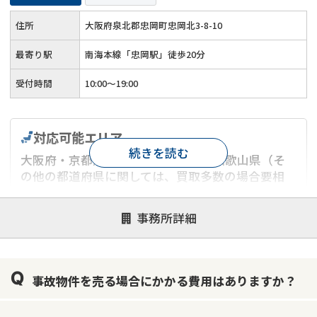
住所
大阪府泉北郡忠岡町忠岡北3-8-10
最寄り駅
南海本線「忠岡駅」徒歩20分
受付時間
10:00～19:00
対応可能エリア
続きを読む
大阪府・京都府・兵庫県・奈良県・和歌山県（そ
の他の都道府県に関しては、買取多数の場合要相
談）
事務所詳細
対応が親身
オンライン面談可能
レスポンスが早い
決済までが早い
1億円以上の買取可
業歴10年以上
業者案件歓迎
士業連携有り
事故物件を売る場合にかかる費用はありますか？