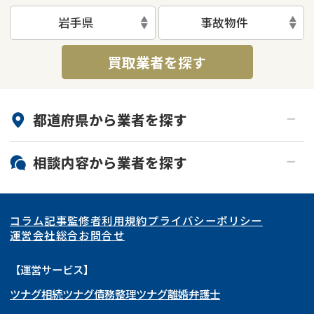
岩手県
事故物件
買取業者を探す
都道府県から
業者
を探す
北海道・東北
相談内容から
業者
を探す
関東
北海道
青森県
空き家
事故物件
コラム記事
監修者
利用規約
プライバシーポリシー
再建築不可
底地
東海
岩手県
東京都
宮城県
神奈川県
運営会社
総合お問合せ
借地
共有持分
関西
秋田県
埼玉県
愛知県
山形県
千葉県
静岡県
【運営サービス】
ゴミ屋敷
任意売却
ツナグ相続
ツナグ債務整理
ツナグ離婚弁護士
北陸・甲信越
福島県
茨城県
岐阜県
大阪府
群馬県
山梨県
京都府
リースバック