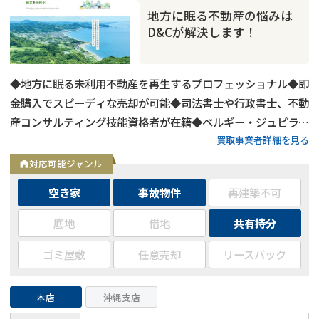
地方に眠る不動産の悩みは
D&Cが解決します！
◆地方に眠る未利用不動産を再生するプロフェッショナル◆即
金購入でスピーディな売却が可能◆司法書士や行政書士、不動
産コンサルティング技能資格者が在籍◆ベルギー・ジュピラー
買取事業者詳細を見る
リーグ所属のサッカークラブSTVV（シント＝トロイデンVV）
のオフィシャルスポンサー◆Webでの問い合わせは24時間受
対応可能ジャンル
付中
空き家
事故物件
再建築不可
底地
借地
共有持分
ゴミ屋敷
任意売却
リースバック
本店
沖縄支店