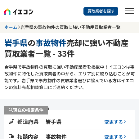
訳あり物件に強い業者を探す
ホーム
岩手県の事故物件の買取に強い不動産買取業者一覧
岩手県
の
事故物件
売却に強い不動産
岩手県
事故物件
買取業者一覧 - 33件
703
掲載業者
件
検索する
岩手県で事故物件の買取に強い不動産業者を掲載中！イエコンは事
更新日 :
2026年07月31日
故物件に特化した買取業者の中から、エリア別に絞り込むことが可
能です。岩手県で事故物件の買取業者選びに悩んでいる方はイエコ
業者を探す
ンの無料売却相談窓口にご連絡ください。
相談内容で探す
現在の検索条件
空き家
不動産コラム
事故物件
都道府県
岩手県
変更する
再建築不可
不動産売却
底地
再建築不可物件
相談内容
事故物件
変更する