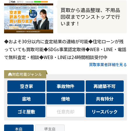
買取から遺品整理、不用品
回収までワンストップで行
います！
◆およそ30分以内に査定結果の連絡が可能◆住宅ローンが残
っていても買取可能◆SDGs事業認定取得◆WEB・LINE・電話
で無料査定・相談◆WEB・LINEは24時間相談受付中
買取事業者詳細を見る
対応可能ジャンル
空き家
事故物件
再建築不可
底地
借地
共有持分
ゴミ屋敷
任意売却
リースバック
本店
堺支店