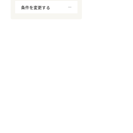
条件を変更する
対応が親身
オンライン面談可能
レスポンスが早い
決済までが早い
1億円以上の買取可
業歴10年以上
業者案件歓迎
士業連携有り