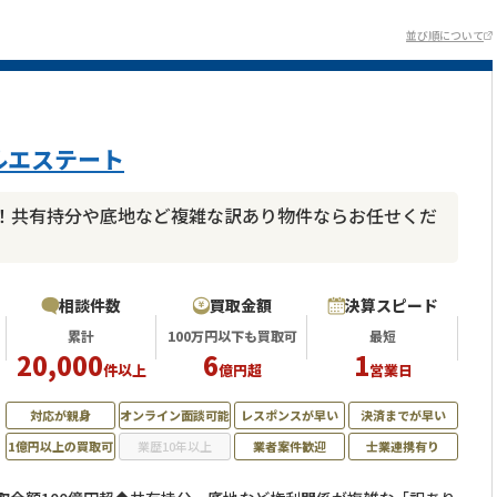
並び順について
ルエステート
！共有持分や底地など複雑な訳あり物件ならお任せくだ
相談件数
買取金額
決算スピード
累計
100万円以下も買取可
最短
20,000
6
1
件以上
億円超
営業日
対応が親身
オンライン面談可能
レスポンスが早い
決済までが早い
1億円以上の買取可
業歴10年以上
業者案件歓迎
士業連携有り