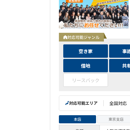
対応可能ジャンル
空き家
事
借地
共
リースバック
対応可能エリア
全国対応
本店
東京支店