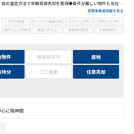
自の査定方法で早期高値売却を実現◆条件が厳しい物件も当社が
買取◆ローン残債がある物件の売却相談も可能◆迅速な対応で最
買取事業者詳細を見る
短1ヶ月での現金化も可能
対応が親身
オンライン面談可能
レスポンスが早い
決済までが早い
1億円以上の買取可
業歴10年以上
業者案件歓迎
士業連携有り
故物件
再建築不可
底地
有持分
ゴミ屋敷
任意売却
中心に阪神間