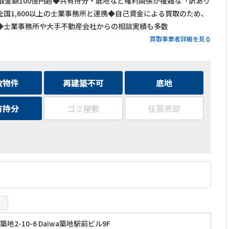
買取金額100億円超◆共有持分・底地など権利関係が複雑な「訳あり
国1,600以上の士業事務所と連携◆自己資金による買取のため、
◆士業事務所や大手不動産会社からの相談実績も多数
買取事業者詳細を見る
故物件
再建築不可
底地
有持分
ゴミ屋敷
任意売却
地2-10-6 Daiwa築地駅前ビル9F