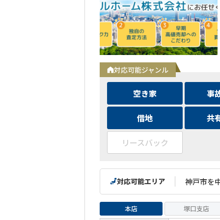
対応可能ジャンル
空き家
事
借地
共
リースバック
対応可能エリア
神戸市を
本店
塚口支店