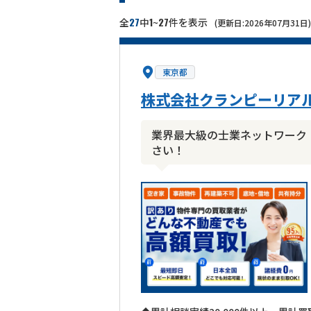
27
1
27
全
中
~
件を表示
(更新日:2026年07月31日)
東京都
株式会社クランピーリア
業界最大級の士業ネットワーク
さい！