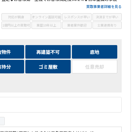
件・訳あり物件の買取に対応！
買取事業者詳細を見る
対応が親身
オンライン面談可能
レスポンスが早い
決済までが早い
1億円以上の買取可
業歴10年以上
業者案件歓迎
士業連携有り
故物件
再建築不可
底地
有持分
ゴミ屋敷
任意売却