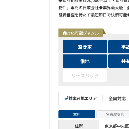
◆累計相談実績20,000件以上・累計
物件」専門の買取会社◆業界最大級！全
融資審査を待たず最短即日で決済可能
対応可能ジャンル
空き家
事
借地
共
リースバック
対応可能エリア
全国対応
本店
名古屋支店
住所
東京都中央区築