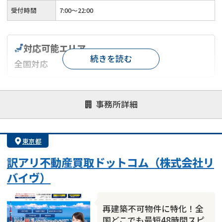
受付時間
7:00〜22:00
対応可能エリア
続きを読む
全国対応
対応が親身
オンライン面談可能
レスポンスが早い
事務所詳細
決済までが早い
1億円以上の買取可
業歴10年以上
業者案件歓迎
士業連携有り
東京都
訳アリ不動産買取ドットコム（株式会社リ
バイヴ）
再建築不可物件に特化！全
国どこでも最短48時間スピ