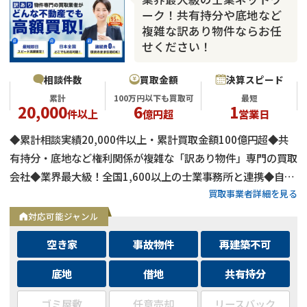
ーク！共有持分や底地など
複雑な訳あり物件ならお任
せください！
相談件数
買取金額
決算スピード
累計
100万円以下も買取可
最短
20,000
6
1
件以上
億円超
営業日
◆累計相談実績20,000件以上・累計買取金額100億円超◆共
有持分・底地など権利関係が複雑な「訳あり物件」専門の買取
会社◆業界最大級！全国1,600以上の士業事務所と連携◆自己
買取事業者詳細を見る
資金による買取のため、融資審査を待たず最短即日で決済可能
◆士業事務所や大手不動産会社からの相談実績も多数
対応可能ジャンル
空き家
事故物件
再建築不可
底地
借地
共有持分
ゴミ屋敷
任意売却
リースバック