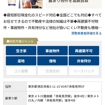
難あり物件を高額買取
◆最短即日現金化のスピード対応◆全国どこでも対応◆すべて
お任せできるので不動産や法律の知識は不要◆再建築不可物
件・事故物件・共有持分など他社が扱いにくい不動産も積極買
買取事業者詳細を見る
取◆残置物・ゴミ屋敷・シロアリ被害がある物件もそのままで
買取
対応可能ジャンル
空き家
事故物件
再建築不可
底地
借地
共有持分
ゴミ屋敷
任意売却
リースバック
住所
東京都港区赤坂3-11-15 VORT赤坂見附5F
東京メトロ銀座線「赤坂見附駅」徒歩4分 / 東京メト
最寄り駅
ロ丸ノ内線「赤坂見附駅」徒歩4分