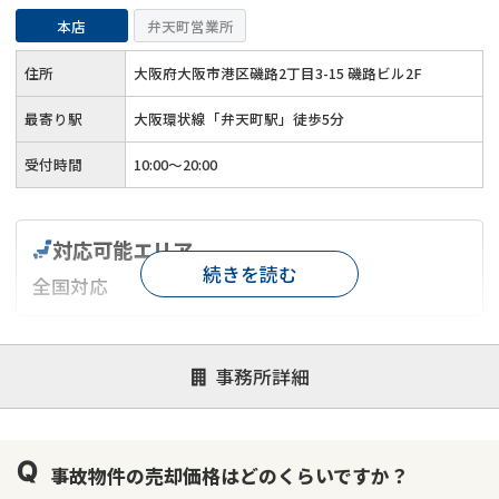
本店
弁天町営業所
住所
大阪府大阪市港区磯路2丁目3-15 磯路ビル2F
最寄り駅
大阪環状線「弁天町駅」徒歩5分
受付時間
10:00～20:00
対応可能エリア
続きを読む
全国対応
対応が親身
オンライン面談可能
レスポンスが早い
事務所詳細
決済までが早い
1億円以上の買取可
業歴10年以上
業者案件歓迎
士業連携有り
事故物件の売却価格はどのくらいですか？