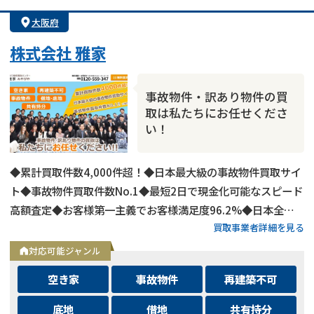
大阪府
株式会社 雅家
事故物件・訳あり物件の買
取は私たちにお任せくださ
い！
◆累計買取件数4,000件超！◆日本最大級の事故物件買取サイ
ト◆事故物件買取件数No.1◆最短2日で現金化可能なスピード
高額査定◆お客様第一主義でお客様満足度96.2%◆日本全国
買取事業者詳細を見る
の事故物件・訳あり物件の買取に対応！
対応可能ジャンル
空き家
事故物件
再建築不可
底地
借地
共有持分