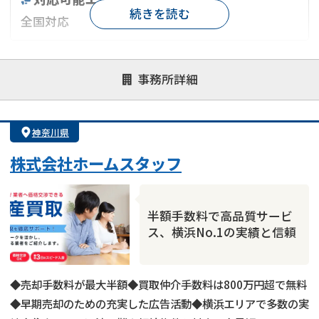
続きを読む
全国対応
対応が親身
オンライン面談可能
レスポンスが早い
事務所詳細
決済までが早い
1億円以上の買取可
業歴10年以上
業者案件歓迎
士業連携有り
神奈川県
株式会社ホームスタッフ
半額手数料で高品質サービ
ス、横浜No.1の実績と信頼
◆売却手数料が最大半額◆買取仲介手数料は800万円超で無料
◆早期売却のための充実した広告活動◆横浜エリアで多数の実