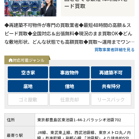
ード買取
◆再建築不可物件が専門の買取業者◆最短48時間の高額＆ス
ピード買取◆全国対応＆出張無料◆現況のまま買取OK◆どん
な敷地形状、どんな状態でも高額買取◆買取〜運用までワンス
買取事業者詳細を見る
トップ対応◆無料査定＆相談はフォームから24時間受付
対応可能ジャンル
空き家
事故物件
再建築不可
底地
借地
共有持分
ゴミ屋敷
任意売却
リースバック
住所
東京都豊島区東池袋1-44-2 バラッシオ池袋702
JR線、東武東上線、西武池袋線、東京メトロ丸ノ内
最寄り駅
線・有楽町線・副都心線 「池袋駅」より徒歩約5分