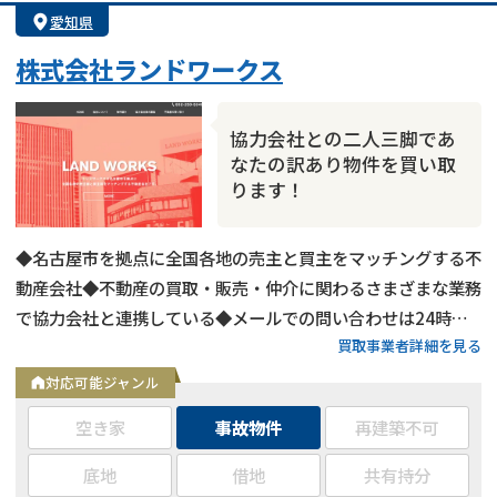
愛知県
株式会社ランドワークス
協力会社との二人三脚であ
なたの訳あり物件を買い取
ります！
◆名古屋市を拠点に全国各地の売主と買主をマッチングする不
動産会社◆不動産の買取・販売・仲介に関わるさまざまな業務
で協力会社と連携している◆メールでの問い合わせは24時間
買取事業者詳細を見る
受付中
対応可能ジャンル
空き家
事故物件
再建築不可
底地
借地
共有持分