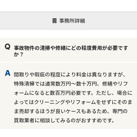
対応が親身
オンライン面談可能
レスポンスが早い
事務所詳細
決済までが早い
1億円以上の買取可
業歴10年以上
業者案件歓迎
士業連携有り
事故物件の清掃や修繕にどの程度費用が必要です
か？
間取りや瑕疵の程度により料金は異なりますが、
特殊清掃では通常数万円～数十万円、修繕やリフ
ォームになると数百万円必要です。ただし、場合に
よってはクリーニングやリフォームをせずにそのま
ま売却するほうが良いケースもあるため、専門の
買取業者に相談してみるのがおすすめです。