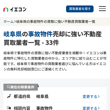
訳あり物件に強い業者を探す
ホーム
岐阜県の事故物件の買取に強い不動産買取業者一覧
岐阜県
の
事故物件
売却に強い不動産
岐阜県
事故物件
買取業者一覧 - 33件
703
掲載業者
件
検索する
岐阜県で事故物件の買取に強い不動産業者を掲載中！イエコンは事
更新日 :
2026年07月31日
故物件に特化した買取業者の中から、エリア別に絞り込むことが可
能です。岐阜県で事故物件の買取業者選びに悩んでいる方はイエコ
業者を探す
ンの無料売却相談窓口にご連絡ください。
相談内容で探す
現在の検索条件
空き家
不動産コラム
事故物件
都道府県
岐阜県
変更する
再建築不可
不動産売却
底地
再建築不可物件
相談内容
事故物件
変更する