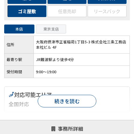
ゴミ屋敷
任意売却
リースバック
本店
東京支店
大阪府摂津市正雀稲荷1丁目5-3 株式会社三条工務店
住所
本社ビル 4F
最寄り駅
JR難波駅より徒歩4分
受付時間
9:00～19:00
対応可能エリア
続きを読む
全国対応
対応が親身
オンライン面談可能
レスポンスが早い
事務所詳細
決済までが早い
1億円以上の買取可
業歴10年以上