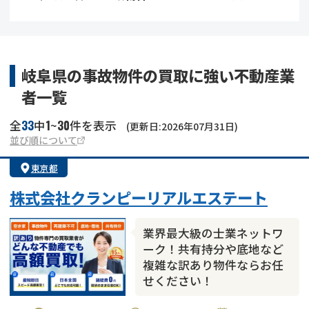
借地
共有持分
共有持分
底地
業者を探す
ゴミ屋敷
訳あり不動産
任意売却
不動産投資
岐阜県の事故物件の買取に強い不動産業
者一覧
リースバック
土地売却
不動産相続
33
1
30
全
中
~
件を表示
(更新日:2026年07月31日)
借地
不動産リースバック
並び順について
東京都
任意売却
空き家
株式会社クランピーリアルエステート
アンケート調査
業界最大級の士業ネットワ
ーク！共有持分や底地など
複雑な訳あり物件ならお任
せください！