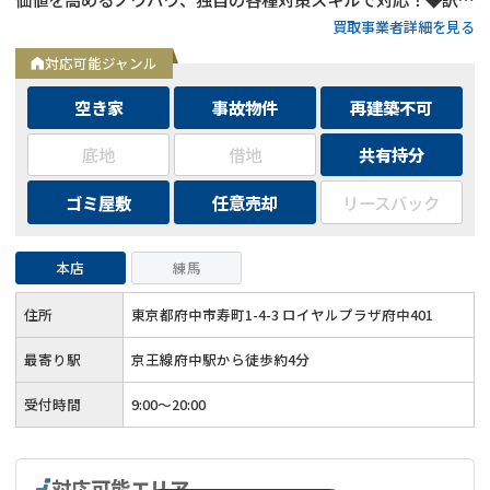
買取事業者詳細を見る
り物件の買取エリアは全国対応！
対応可能ジャンル
空き家
事故物件
再建築不可
底地
借地
共有持分
ゴミ屋敷
任意売却
リースバック
本店
練馬
住所
東京都府中市寿町1-4-3 ロイヤルプラザ府中401
最寄り駅
京王線府中駅から徒歩約4分
受付時間
9:00～20:00
対応可能エリア