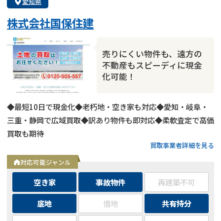
愛知県
株式会社国保住建
売りにくい物件も、遠方の
不動産もスピーディに現金
化可能！
◆最短10日で現金化◆老朽地・空き家も対応◆愛知・岐阜・
三重・静岡で広域買取◆訳あり物件も即対応◆柔軟査定で高価
買取も期待
買取事業者詳細を見る
対応可能ジャンル
空き家
事故物件
再建築不可
底地
借地
共有持分