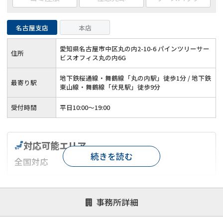
名古屋支店
本店
愛知県名古屋市中区丸の内2-10-6 パインツリーサー
住所
ビスオフィス丸の内6G
地下鉄桜通線・舞鶴線「丸の内駅」徒歩1分 / 地下鉄
最寄り駅
東山線・舞鶴線「伏見駅」徒歩9分
受付時間
平日10:00～19:00
対応可能エリア
続きを読む
全国対応
対応が親身
オンライン面談可能
レスポンスが早い
事務所詳細
決済までが早い
1億円以上の買取可
業歴10年以上
業者案件歓迎
士業連携有り