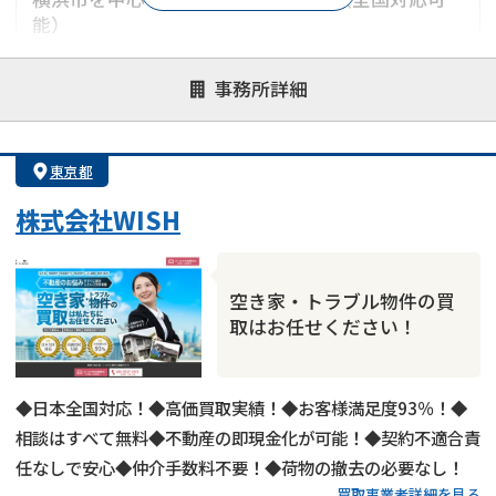
能）
対応が親身
オンライン面談可能
レスポンスが早い
事務所詳細
決済までが早い
1億円以上の買取可
業歴10年以上
業者案件歓迎
士業連携有り
東京都
株式会社WISH
空き家・トラブル物件の買
取はお任せください！
◆日本全国対応！◆高価買取実績！◆お客様満足度93％！◆
相談はすべて無料◆不動産の即現金化が可能！◆契約不適合責
任なしで安心◆仲介手数料不要！◆荷物の撤去の必要なし！
買取事業者詳細を見る