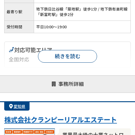
地下鉄日比谷線「築地駅」徒歩1分 / 地下鉄有楽町線
最寄り駅
「新富町駅」徒歩2分
受付時間
平日10:00～19:00
対応可能エリア
続きを読む
全国対応
対応が親身
オンライン面談可能
レスポンスが早い
事務所詳細
決済までが早い
1億円以上の買取可
業歴10年以上
業者案件歓迎
士業連携有り
愛知県
株式会社クランピーリアルエステート
業界最大級の士業ネットワ