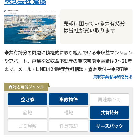
株式会社 蒼悠
売却に困っている共有持分
は当社が買い取ります
◆共有持分の問題に積極的に取り組んでいる◆収益マンション
やアパート、戸建など収益不動産の買取可能◆電話は9～21時
まで、メール・LINEは24時間無料相談・査定受付中◆夜7時以
買取事業者詳細を見る
降も営業
対応可能ジャンル
空き家
事故物件
再建築不可
底地
借地
共有持分
ゴミ屋敷
任意売却
リースバック