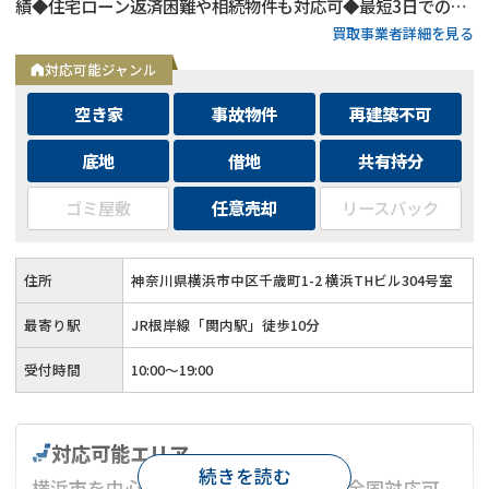
績◆住宅ローン返済困難や相続物件も対応可◆最短3日での売
買取事業者詳細を見る
却も可能◆プロフェッショナルによる徹底サポート
対応可能ジャンル
空き家
事故物件
再建築不可
底地
借地
共有持分
ゴミ屋敷
任意売却
リースバック
住所
神奈川県横浜市中区千歳町1-2 横浜THビル304号室
最寄り駅
JR根岸線「関内駅」徒歩10分
受付時間
10:00～19:00
対応可能エリア
続きを読む
横浜市を中心とした神奈川県エリア（全国対応可