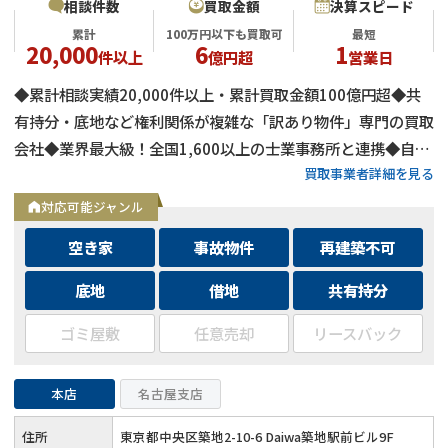
相談件数
買取金額
決算スピード
累計
100万円以下も買取可
最短
20,000
6
1
件以上
億円超
営業日
◆累計相談実績20,000件以上・累計買取金額100億円超◆共
有持分・底地など権利関係が複雑な「訳あり物件」専門の買取
会社◆業界最大級！全国1,600以上の士業事務所と連携◆自己
買取事業者詳細を見る
資金による買取のため、融資審査を待たず最短即日で決済可能
◆士業事務所や大手不動産会社からの相談実績も多数
対応可能ジャンル
空き家
事故物件
再建築不可
底地
借地
共有持分
ゴミ屋敷
任意売却
リースバック
本店
名古屋支店
住所
東京都中央区築地2-10-6 Daiwa築地駅前ビル9F