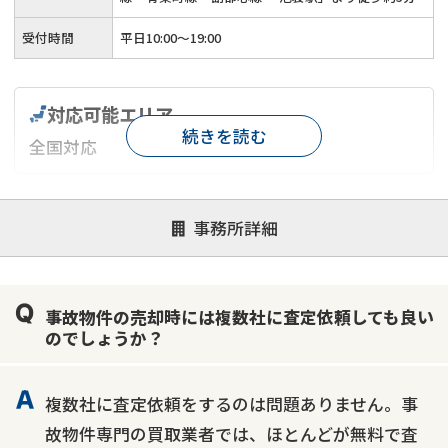
受付時間
平日10:00～19:00
対応可能エリア
続きを読む
全国対応
対応が親身
オンライン面談可能
レスポンスが早い
事務所詳細
決済までが早い
1億円以上の買取可
業歴10年以上
業者案件歓迎
士業連携有り
事故物件の売却時には複数社に査定依頼しても良い
のでしょうか？
複数社に査定依頼をするのは問題ありません。事
故物件専門の買取業者では、ほとんどが無料で査