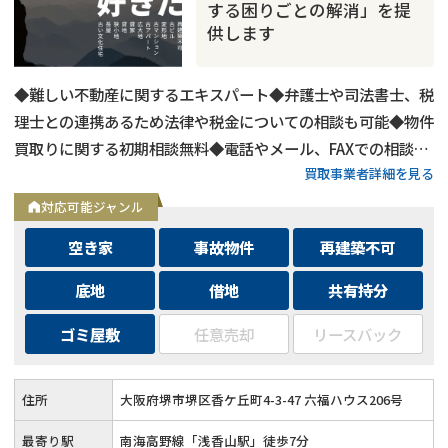
する困りごとの解消」を提
供します
◆難しい不動産に関するエキスパート◆弁護士や司法書士、税
理士との連携あるため法律や税金についての相談も可能◆物件
買取りに関する初期相談無料◆電話やメール、FAXでの相談可
買取事業者詳細を見る
能◆メールは24時間相談受付中
対応可能ジャンル
空き家
事故物件
再建築不可
底地
借地
共有持分
ゴミ屋敷
任意売却
リースバック
住所
大阪府堺市堺区香ケ丘町4-3-47 六福ハウス206号
最寄り駅
南海高野線「浅香山駅」徒歩7分