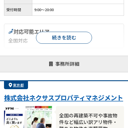
受付時間
9:00～20:00
対応可能エリア
続きを読む
全国対応
対応が親身
オンライン面談可能
レスポンスが早い
事務所詳細
決済までが早い
1億円以上の買取可
業歴10年以上
業者案件歓迎
士業連携有り
東京都
株式会社ネクサスプロパティマネジメント
全国の再建築不可や事故物
件など幅広い訳アリ物件・