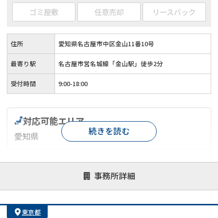
ゴミ屋敷
任意売却
リースバック
住所
愛知県名古屋市中区金山11番10号
最寄り駅
名古屋市営名城線「金山駅」徒歩2分
受付時間
9:00-18:00
対応可能エリア
続きを読む
愛知県
対応が親身
オンライン面談可能
レスポンスが早い
事務所詳細
決済までが早い
1億円以上の買取可
業歴10年以上
業者案件歓迎
士業連携有り
東京都