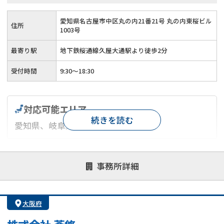
愛知県名古屋市中区丸の内21番21号 丸の内東桜ビル
住所
1003号
最寄り駅
地下鉄桜通線久屋大通駅より徒歩2分
受付時間
9:30～18:30
対応可能エリア
続きを読む
愛知県、岐阜県、三重県
対応が親身
オンライン面談可能
レスポンスが早い
事務所詳細
決済までが早い
1億円以上の買取可
業歴10年以上
業者案件歓迎
士業連携有り
大阪府