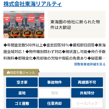
業者案件歓迎
士業連携有り
株式会社東海リアルティ
東海圏の他社に断られた物
件は大歓迎
◆年間査定数500件以上◆査定回答98％◆最短即日回答◆東海
圏全域対応！◆物件種別問わず対応◆現状渡し可能◆仲介手数
料無料◆即現金化◆売却後の欠陥や瑕疵の免責あり◆秘密厳守
買取事業者詳細を見る
で近隣にばれずに売却可能！
対応可能ジャンル
空き家
事故物件
再建築不可
底地
借地
共有持分
ゴミ屋敷
任意売却
リースバック