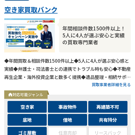
空き家買取バンク
年間相談件数1500件以上！
5人に4人が選ぶ安心と実績
の買取専門業者
◆年間買取＆相談件数1500件以上◆5人に4人が選ぶ安心感と
実績◆弁護士・司法書士との連携でトラブル時も安心◆不動産
再生企業・海外投資企業と数多く提携◆遺品整理・相続サポー
買取事業者詳細を見る
トも可能◆メールとLINEは24時間相談受付中
対応可能ジャンル
事故物件
の売却でお悩みならこちら
営業時間外
（メール問合せなら24時間受付）
空き家
事故物件
再建築不可
0120-543-357
底地
借地
共有持分
メール
ゴミ屋敷
任意売却
リースバック