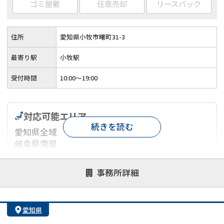
ゴミ屋敷
任意売却
リースバック
住所
愛知県小牧市曙町31-3
最寄り駅
小牧駅
受付時間
10:00～19:00
対応可能エリア
続きを読む
愛知県全域
岐阜県南部
三重県北東部
静岡県の一部地域
事務所詳細
対応が親身
オンライン面談可能
レスポンスが早い
愛知県
決済までが早い
1億円以上の買取可
業歴10年以上