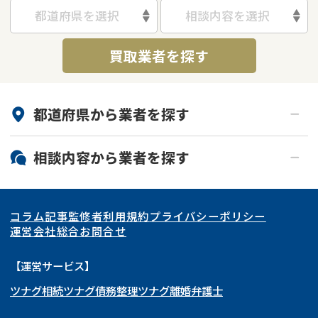
都道府県を選択
相談内容を選択
買取業者を探す
都道府県から
業者
を探す
北海道・東北
相談内容から
業者
を探す
関東
北海道
青森県
空き家
事故物件
コラム記事
監修者
利用規約
プライバシーポリシー
再建築不可
底地
東海
岩手県
東京都
宮城県
神奈川県
運営会社
総合お問合せ
借地
共有持分
関西
秋田県
埼玉県
愛知県
山形県
千葉県
静岡県
【運営サービス】
ゴミ屋敷
任意売却
ツナグ相続
ツナグ債務整理
ツナグ離婚弁護士
北陸・甲信越
福島県
茨城県
岐阜県
大阪府
群馬県
山梨県
京都府
リースバック