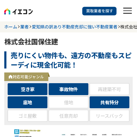
訳あり物件に強い業者を探す
ホーム
業者
愛知県の訳あり不動産売却に強い不動産業者
株式会
株式会社国保住建
都道府県を選択
相談内容を選択
売りにくい物件も、遠方の不動産もスピ
703
掲載業者
件
検索する
ーディに現金化可能！
更新日 :
2026年07月31日
対応可能ジャンル
業者を探す
空き家
事故物件
再建築不可
相談内容で探す
底地
借地
共有持分
ゴミ屋敷
任意売却
リースバック
空き家
不動産コラム
事故物件
再建築不可
不動産売却
底地
再建築不可物件