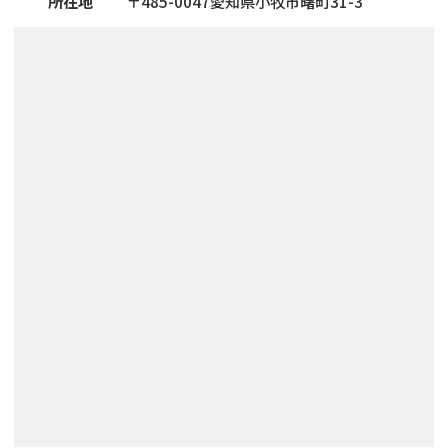
所在地
〒
485
-
0047
愛知県小牧市曙町31-3