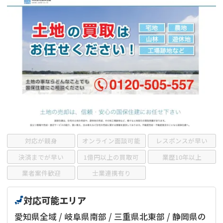
借地
共有持分
共有持分
底地
業者を探す
ゴミ屋敷
訳あり不動産
任意売却
不動産投資
リースバック
土地売却
不動産相続
借地
不動産リースバック
任意売却
空き家
対応が親身
オンライン面談可能
レスポンスが早い
アンケート調査
決済までが早い
1億円以上の買取可
業歴10年以上
業者案件歓迎
士業連携有り
対応可能エリア
愛知県全域 / 岐阜県南部 / 三重県北東部 / 静岡県の