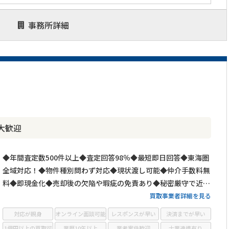
事務所詳細
大歓迎
◆年間査定数500件以上◆査定回答98％◆最短即日回答◆東海圏
全域対応！◆物件種別問わず対応◆現状渡し可能◆仲介手数料無
料◆即現金化◆売却後の欠陥や瑕疵の免責あり◆秘密厳守で近隣
にばれずに売却可能！
買取事業者詳細を見る
対応が親身
オンライン面談可能
レスポンスが早い
決済までが早い
1億円以上の買取可
業歴10年以上
業者案件歓迎
士業連携有り