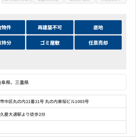
故物件
再建築不可
底地
有持分
ゴミ屋敷
任意売却
岐阜県、三重県
市中区丸の内21番21号 丸の内東桜ビル1003号
久屋大通駅より徒歩2分