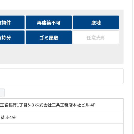
故物件
再建築不可
底地
有持分
ゴミ屋敷
任意売却
正雀稲荷1丁目5-3 株式会社三条工務店本社ビル 4F
り徒歩4分