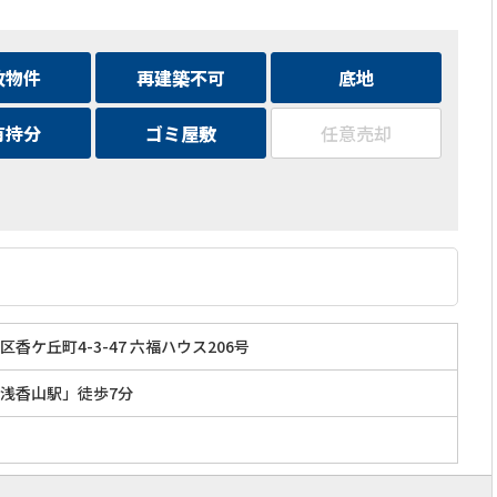
故物件
再建築不可
底地
有持分
ゴミ屋敷
任意売却
香ケ丘町4-3-47 六福ハウス206号
浅香山駅」徒歩7分