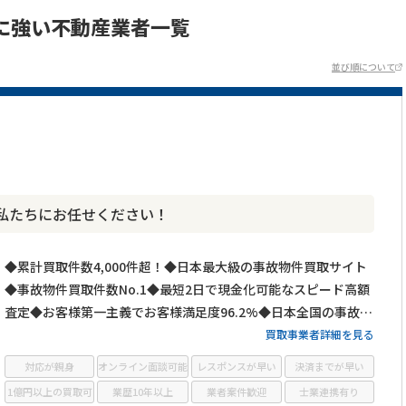
に強い不動産業者一覧
並び順について
私たちにお任せください！
◆累計買取件数4,000件超！◆日本最大級の事故物件買取サイト
◆事故物件買取件数No.1◆最短2日で現金化可能なスピード高額
査定◆お客様第一主義でお客様満足度96.2%◆日本全国の事故物
件・訳あり物件の買取に対応！
買取事業者詳細を見る
対応が親身
オンライン面談可能
レスポンスが早い
決済までが早い
1億円以上の買取可
業歴10年以上
業者案件歓迎
士業連携有り