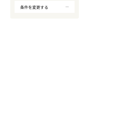
条件を変更する
対応が親身
オンライン面談可能
レスポンスが早い
決済までが早い
1億円以上の買取可
業歴10年以上
業者案件歓迎
士業連携有り