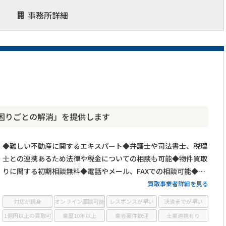
事務所詳細
困りごとの解消」を提供します
◆難しい不動産に関するエキスパート◆弁護士や司法書士、税理
士との連携あるため法律や税金についての相談も可能◆物件買取
りに関する初期相談無料◆電話やメール、FAXでの相談可能◆メ
ールは24時間相談受付中
買取事業者詳細を見る
対応が親身
オンライン面談可能
レスポンスが早い
決済までが早い
1億円以上の買取可
業歴10年以上
業者案件歓迎
士業連携有り