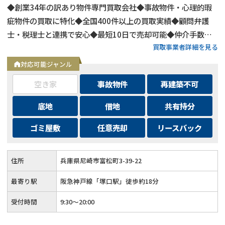
◆創業34年の訳あり物件専門買取会社◆事故物件・心理的瑕
疵物件の買取に特化◆全国400件以上の買取実績◆顧問弁護
士・税理士と連携で安心◆最短10日で売却可能◆仲介手数
買取事業者詳細を見る
料・諸費用も会社負担◆不要物撤去費用も無料◆リースバック
にも対応◆現地調査・査定は無料
対応可能ジャンル
空き家
事故物件
再建築不可
底地
借地
共有持分
ゴミ屋敷
任意売却
リースバック
住所
兵庫県尼崎市富松町3-39-22
最寄り駅
阪急神戸線「塚口駅」徒歩約18分
受付時間
9:30～20:00