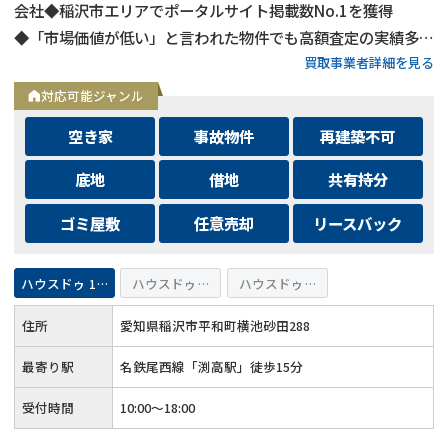
会社◆稲沢市エリアでポータルサイト掲載数No.1を獲得
◆「市場価値が低い」と言われた物件でも高額査定の実績多数
買取事業者詳細を見る
◆不動産査定は完全無料で対応◆ご家族連れでも安心のキッズ
スペースあり◆メールでのご相談は24時間受付中
対応可能ジャンル
空き家
事故物件
再建築不可
底地
借地
共有持分
ゴミ屋敷
任意売却
リースバック
ハウスドゥ 155号稲沢
ハウスドゥ 愛西
ハウスドゥ 弥富・佐屋
住所
愛知県稲沢市平和町横池砂田288
最寄り駅
名鉄尾西線「渕高駅」徒歩15分
受付時間
10:00～18:00