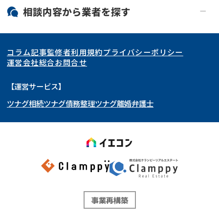
北海道・東北
相談内容から
業者
を探す
関東
北海道
青森県
空き家
事故物件
コラム記事
監修者
利用規約
プライバシーポリシー
再建築不可
底地
東海
岩手県
東京都
宮城県
神奈川県
運営会社
総合お問合せ
借地
共有持分
関西
秋田県
埼玉県
愛知県
山形県
千葉県
静岡県
【運営サービス】
ゴミ屋敷
任意売却
ツナグ相続
ツナグ債務整理
ツナグ離婚弁護士
北陸・甲信越
福島県
茨城県
岐阜県
大阪府
群馬県
山梨県
京都府
リースバック
中国・四国
栃木県
兵庫県
長野県
奈良県
石川県
九州・沖縄
滋賀県
福井県
広島県
和歌山県
富山県
岡山県
新潟県
山口県
福岡県
三重県
島根県
佐賀県
事業再構築
鳥取県
長崎県
徳島県
熊本県