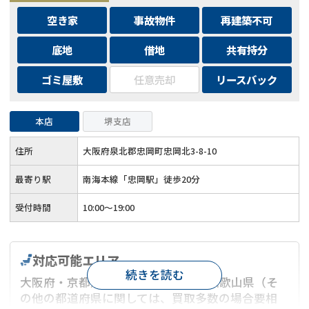
空き家
事故物件
再建築不可
底地
借地
共有持分
ゴミ屋敷
任意売却
リースバック
本店
堺支店
住所
大阪府泉北郡忠岡町忠岡北3-8-10
最寄り駅
南海本線「忠岡駅」徒歩20分
受付時間
10:00～19:00
対応可能エリア
続きを読む
大阪府・京都府・兵庫県・奈良県・和歌山県（そ
の他の都道府県に関しては、買取多数の場合要相