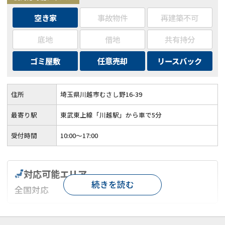
空き家
事故物件
再建築不可
底地
借地
共有持分
ゴミ屋敷
任意売却
リースバック
住所
埼玉県川越市むさし野16-39
最寄り駅
東武東上線「川越駅」から車で5分
受付時間
10:00〜17:00
対応可能エリア
続きを読む
全国対応
対応が親身
オンライン面談可能
レスポンスが早い