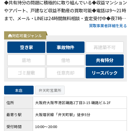
◆共有持分の問題に積極的に取り組んでいる◆収益マンション
やアパート、戸建など収益不動産の買取可能◆電話は9～21時
まで、メール・LINEは24時間無料相談・査定受付中◆夜7時以
買取事業者詳細を見る
降も営業
対応可能ジャンル
空き家
事故物件
再建築不可
底地
借地
共有持分
ゴミ屋敷
任意売却
リースバック
本店
弁天町営業所
住所
大阪府大阪市港区磯路2丁目3-15 磯路ビル2F
最寄り駅
大阪環状線「弁天町駅」徒歩5分
受付時間
10:00～20:00