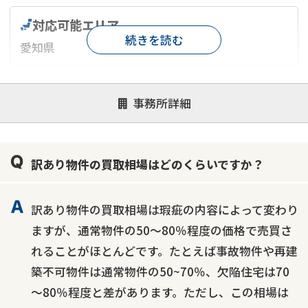
対応可能エリア
続きを読む
愛知県
対応が親身
オンライン面談可能
レスポンスが早い
事務所詳細
決済までが早い
1億円以上の買取可
業歴10年以上
業者案件歓迎
士業連携有り
訳あり物件の買取相場はどのくらいですか？
訳あり物件の買取相場は瑕疵の内容によって変わり
ますが、通常物件の50～80％程度の価格で売買さ
れることがほとんどです。たとえば事故物件や再建
築不可物件は通常物件の50~70％、欠陥住宅は70
～80％程度と差があります。ただし、この相場は