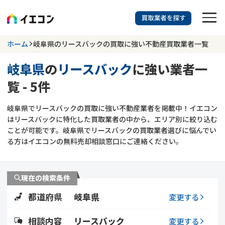
訳あり物件に強い業者を探す
ホーム
岐阜県のリースバックの買取に強い不動産買取業者一覧
岐阜県
の
リースバック
に強い業者一
岐阜県
リースバック
覧 - 5件
703
掲載業者
件
検索する
岐阜県でリースバックの買取に強い不動産業者を掲載中！イエコン
更新日 :
2026年07月31日
はリースバックに特化した買取業者の中から、エリア別に絞り込む
ことが可能です。岐阜県でリースバックの買取業者選びに悩んでい
業者を探す
る方はイエコンの無料売却相談窓口にご連絡ください。
相談内容で探す
現在の検索条件
空き家
不動産コラム
事故物件
都道府県
岐阜県
変更する
再建築不可
不動産売却
底地
再建築不可物件
相談内容
リースバック
変更する