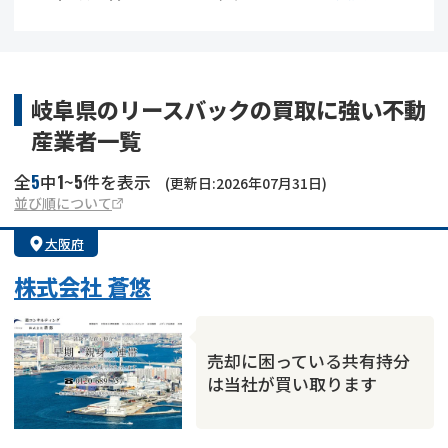
借地
共有持分
共有持分
底地
業者を探す
ゴミ屋敷
訳あり不動産
任意売却
不動産投資
岐阜県のリースバックの買取に強い不動
産業者一覧
リースバック
土地売却
不動産相続
5
1
5
全
中
~
件を表示
(更新日:2026年07月31日)
借地
不動産リースバック
並び順について
大阪府
任意売却
空き家
株式会社 蒼悠
アンケート調査
売却に困っている共有持分
は当社が買い取ります