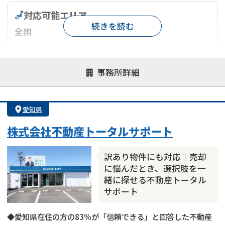
対応可能エリア
続きを読む
全国
対応が親身
オンライン面談可能
レスポンスが早い
事務所詳細
決済までが早い
1億円以上の買取可
業歴10年以上
業者案件歓迎
士業連携有り
愛知県
株式会社不動産トータルサポート
訳あり物件にも対応｜売却
に悩んだとき、選択肢を一
緒に探せる不動産トータル
サポート
◆愛知県在住の方の83％が「信頼できる」と回答した不動産