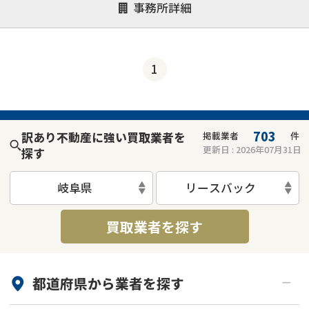
事務所詳細
決済までが早い
1億円以上の買取可
業歴10年以上
業者案件歓迎
士業連携有り
1
703
訳あり不動産に強い買取業者を
掲載業者
件
更新日 :
2026年07月31日
探す
岐阜県
リースバック
買取業者を探す
都道府県から
業者
を探す