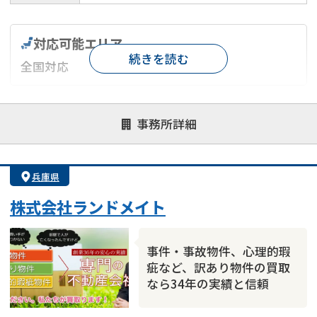
対応可能エリア
続きを読む
全国対応
対応が親身
オンライン面談可能
レスポンスが早い
事務所詳細
決済までが早い
1億円以上の買取可
業歴10年以上
業者案件歓迎
士業連携有り
兵庫県
株式会社ランドメイト
事件・事故物件、心理的瑕
疵など、訳あり物件の買取
なら34年の実績と信頼