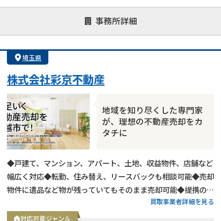
談）
事務所詳細
対応が親身
オンライン面談可能
レスポンスが早い
決済までが早い
1億円以上の買取可
業歴10年以上
埼玉県
業者案件歓迎
士業連携有り
株式会社彩京不動産
地域を知り尽くした専門家
が、理想の不動産売却をカ
タチに
◆戸建て、マンション、アパート、土地、収益物件、店舗など
幅広く対応◆転勤、住み替え、リースバックも相談可能◆売却
物件に遺品など物が残っていてもそのまま売却可能◆提携の税
買取事業者詳細を見る
理士、司法書士がいるため、相続、離婚なども相談可能◆埼玉
県および東京都は高価買取
対応可能ジャンル