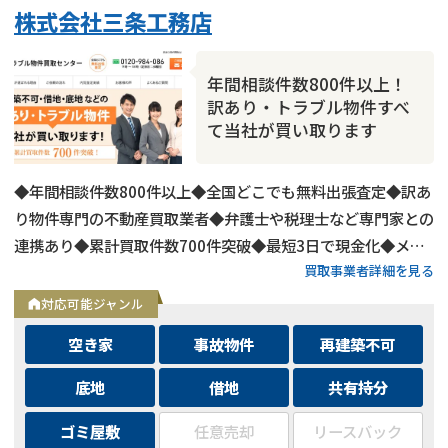
株式会社三条工務店
年間相談件数800件以上！
訳あり・トラブル物件すべ
て当社が買い取ります
◆年間相談件数800件以上◆全国どこでも無料出張査定◆訳あ
り物件専門の不動産買取業者◆弁護士や税理士など専門家との
連携あり◆累計買取件数700件突破◆最短3日で現金化◆メー
買取事業者詳細を見る
ルは24時間相談受付中
対応可能ジャンル
空き家
事故物件
再建築不可
底地
借地
共有持分
ゴミ屋敷
任意売却
リースバック