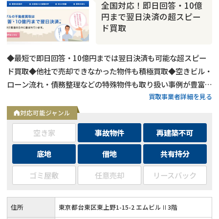
全国対応！即日回答・10億
円まで翌日決済の超スピー
ド買取
◆最短で即日回答・10億円までは翌日決済も可能な超スピー
ド買取◆他社で売却できなかった物件も積極買取◆空きビル・
ローン流れ・債務整理などの特殊物件も取り扱い事例が豊富◆
買取事業者詳細を見る
東京都内および全国の政令指定都市に対応
対応可能ジャンル
空き家
事故物件
再建築不可
底地
借地
共有持分
共有持分
の売却でお悩みならこちら
営業時間外
（メール問合せなら24時間受付）
ゴミ屋敷
任意売却
リースバック
0120-543-357
メール
住所
東京都台東区東上野1-15-2 エムビルⅡ3階