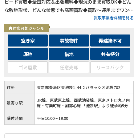
ピード買取◆全国対応＆出張無料◆現況のまま買取OK◆どん
な敷地形状、どんな状態でも高額買取◆買取〜運用までワンス
買取事業者詳細を見る
トップ対応◆無料査定＆相談はフォームから24時間受付
対応可能ジャンル
空き家
事故物件
再建築不可
底地
借地
共有持分
ゴミ屋敷
任意売却
リースバック
住所
東京都豊島区東池袋1-44-2 バラッシオ池袋702
JR線、東武東上線、西武池袋線、東京メトロ丸ノ内
最寄り駅
線・有楽町線・副都心線 「池袋駅」より徒歩約5分
受付時間
平日10:00～19:00