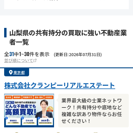
借地
共有持分
共有持分
底地
業者を探す
ゴミ屋敷
訳あり不動産
任意売却
不動産投資
山梨県の共有持分の買取に強い不動産業
者一覧
リースバック
土地売却
不動産相続
31
1
30
全
中
~
件を表示
(更新日:2026年07月31日)
借地
不動産リースバック
並び順について
東京都
任意売却
空き家
株式会社クランピーリアルエステート
アンケート調査
業界最大級の士業ネットワ
ーク！共有持分や底地など
複雑な訳あり物件ならお任
せください！