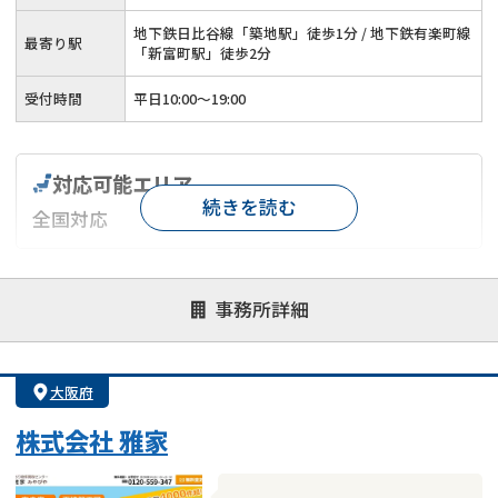
地下鉄日比谷線「築地駅」徒歩1分 / 地下鉄有楽町線
最寄り駅
「新富町駅」徒歩2分
受付時間
平日10:00～19:00
対応可能エリア
続きを読む
全国対応
対応が親身
オンライン面談可能
レスポンスが早い
事務所詳細
決済までが早い
1億円以上の買取可
業歴10年以上
業者案件歓迎
士業連携有り
大阪府
株式会社 雅家