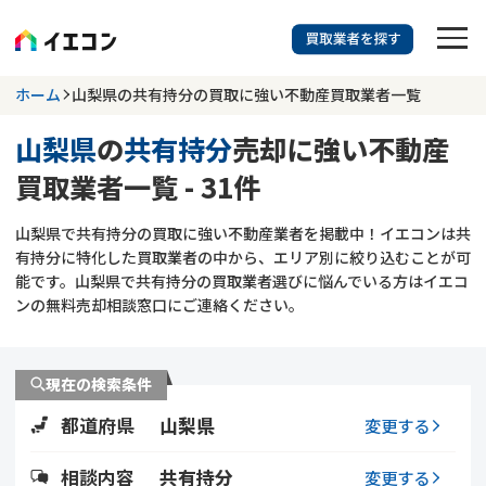
訳あり物件に強い業者を探す
ホーム
山梨県の共有持分の買取に強い不動産買取業者一覧
山梨県
の
共有持分
売却に強い不動産
山梨県
共有持分
買取業者一覧 - 31件
703
掲載業者
件
検索する
山梨県で共有持分の買取に強い不動産業者を掲載中！イエコンは共
更新日 :
2026年07月31日
有持分に特化した買取業者の中から、エリア別に絞り込むことが可
能です。山梨県で共有持分の買取業者選びに悩んでいる方はイエコ
業者を探す
ンの無料売却相談窓口にご連絡ください。
相談内容で探す
現在の検索条件
空き家
不動産コラム
事故物件
都道府県
山梨県
変更する
再建築不可
不動産売却
底地
再建築不可物件
相談内容
共有持分
変更する