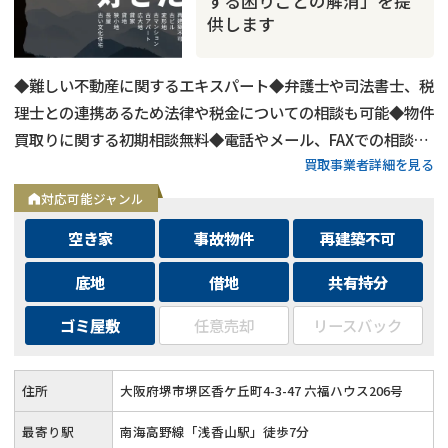
する困りごとの解消」を提
供します
◆難しい不動産に関するエキスパート◆弁護士や司法書士、税
理士との連携あるため法律や税金についての相談も可能◆物件
買取りに関する初期相談無料◆電話やメール、FAXでの相談可
買取事業者詳細を見る
能◆メールは24時間相談受付中
対応可能ジャンル
空き家
事故物件
再建築不可
底地
借地
共有持分
ゴミ屋敷
任意売却
リースバック
住所
大阪府堺市堺区香ケ丘町4-3-47 六福ハウス206号
最寄り駅
南海高野線「浅香山駅」徒歩7分