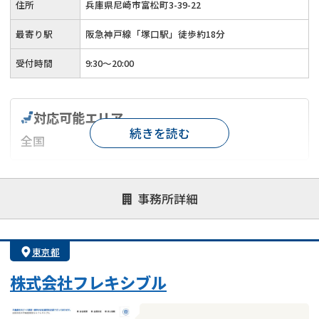
住所
兵庫県尼崎市富松町3-39-22
最寄り駅
阪急神戸線「塚口駅」徒歩約18分
受付時間
9:30～20:00
対応可能エリア
続きを読む
全国
対応が親身
オンライン面談可能
レスポンスが早い
事務所詳細
決済までが早い
1億円以上の買取可
業歴10年以上
業者案件歓迎
士業連携有り
東京都
株式会社フレキシブル