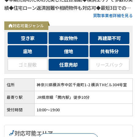
績◆住宅ローン返済困難や相続物件も対応可◆最短3日での売
買取事業者詳細を見る
却も可能◆プロフェッショナルによる徹底サポート
対応可能ジャンル
空き家
事故物件
再建築不可
底地
借地
共有持分
ゴミ屋敷
任意売却
リースバック
住所
神奈川県横浜市中区千歳町1-2 横浜THビル304号室
最寄り駅
JR根岸線「関内駅」徒歩10分
受付時間
10:00～19:00
対応可能エリア