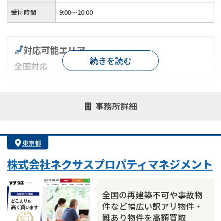
受付時間
9:00～20:00
対応可能エリア
続きを読む
全国対応
対応が親身
オンライン面談可能
レスポンスが早い
事務所詳細
決済までが早い
1億円以上の買取可
業歴10年以上
業者案件歓迎
士業連携有り
東京都
株式会社ネクサスプロパティマネジメント
全国の再建築不可や事故物
件など幅広い訳アリ物件・
難あり物件を高額買取