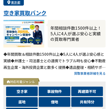
東京都
空き家買取バンク
年間相談件数1500件以上！
5人に4人が選ぶ安心と実績
の買取専門業者
◆年間買取＆相談件数1500件以上◆5人に4人が選ぶ安心感と
実績◆弁護士・司法書士との連携でトラブル時も安心◆不動産
再生企業・海外投資企業と数多く提携◆遺品整理・相続サポー
買取事業者詳細を見る
トも可能◆メールとLINEは24時間相談受付中
対応可能ジャンル
空き家
事故物件
再建築不可
底地
借地
共有持分