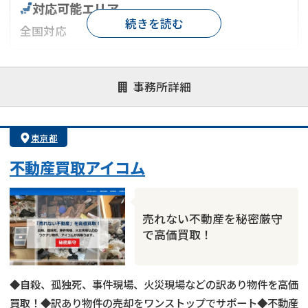
対応可能エリア
続きを読む
全国対応
対応が親身
オンライン面談可能
レスポンスが早い
事務所詳細
決済までが早い
1億円以上の買取可
業歴10年以上
業者案件歓迎
士業連携有り
東京都
不動産買取アイコム
売れない不動産を秘密厳守
で高価買取！
◆自殺、孤独死、事件現場、火災現場などの訳あり物件を高価
買取！◆訳あり物件の売却をワンストップでサポート◆不動産