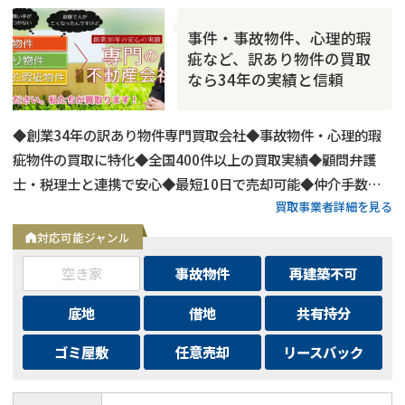
事件・事故物件、心理的瑕
疵など、訳あり物件の買取
なら34年の実績と信頼
◆創業34年の訳あり物件専門買取会社◆事故物件・心理的瑕
疵物件の買取に特化◆全国400件以上の買取実績◆顧問弁護
士・税理士と連携で安心◆最短10日で売却可能◆仲介手数
買取事業者詳細を見る
料・諸費用も会社負担◆不要物撤去費用も無料◆リースバック
にも対応◆現地調査・査定は無料
対応可能ジャンル
空き家
事故物件
再建築不可
底地
借地
共有持分
ゴミ屋敷
任意売却
リースバック