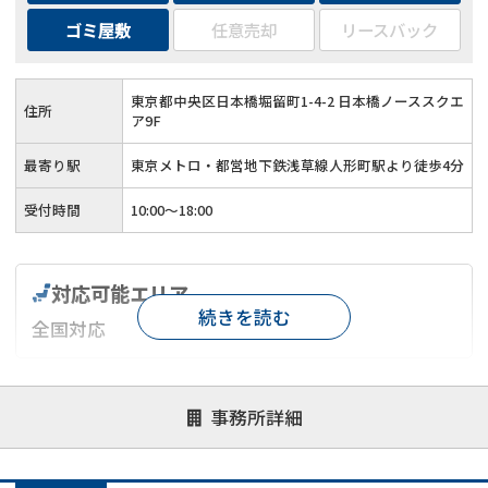
ゴミ屋敷
任意売却
リースバック
東京都中央区日本橋堀留町1-4-2 日本橋ノーススクエ
住所
ア9F
最寄り駅
東京メトロ・都営地下鉄浅草線人形町駅より徒歩4分
受付時間
10:00～18:00
対応可能エリア
続きを読む
全国対応
対応が親身
オンライン面談可能
レスポンスが早い
事務所詳細
決済までが早い
1億円以上の買取可
業歴10年以上
業者案件歓迎
士業連携有り