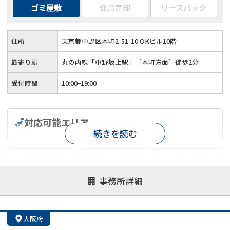
ゴミ屋敷
任意売却
リースバック
住所
東京都中野区本町2-51-10 OKビル10階
最寄り駅
丸の内線「中野坂上駅」［本町方面］徒歩2分
受付時間
10:00ｰ19:00
対応可能エリア
続きを読む
対応が親身
オンライン面談可能
レスポンスが早い
決済までが早い
1億円以上の買取可
業歴10年以上
事務所詳細
業者案件歓迎
士業連携有り
大阪府