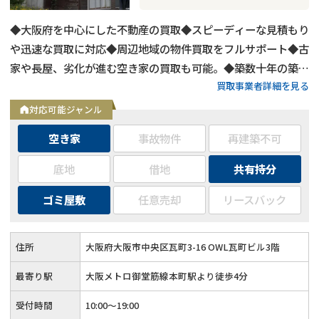
◆大阪府を中心にした不動産の買取◆スピーディーな見積もり
や迅速な買取に対応◆周辺地域の物件買取をフルサポート◆古
家や長屋、劣化が進む空き家の買取も可能。◆築数十年の築古
買取事業者詳細を見る
物件や心理的瑕疵物件の買取もOK◆お客様第一主義で取り組
む買取
対応可能ジャンル
空き家
事故物件
再建築不可
底地
借地
共有持分
ゴミ屋敷
任意売却
リースバック
住所
大阪府大阪市中央区瓦町3-16 OWL瓦町ビル3階
最寄り駅
大阪メトロ御堂筋線本町駅より徒歩4分
受付時間
10:00～19:00