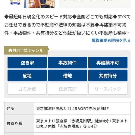
◆最短即日現金化のスピード対応◆全国どこでも対応◆すべて
お任せできるので不動産や法律の知識は不要◆再建築不可物
件・事故物件・共有持分など他社が扱いにくい不動産も積極買
買取事業者詳細を見る
取◆残置物・ゴミ屋敷・シロアリ被害がある物件もそのままで
買取
対応可能ジャンル
空き家
事故物件
再建築不可
底地
借地
共有持分
ゴミ屋敷
任意売却
リースバック
住所
東京都港区赤坂3-11-15 VORT赤坂見附5F
東京メトロ銀座線「赤坂見附駅」徒歩4分 / 東京メト
最寄り駅
ロ丸ノ内線「赤坂見附駅」徒歩4分