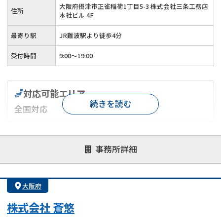
大阪府摂津市正雀稲荷1丁目5-3 株式会社三条工務店
住所
本社ビル 4F
最寄り駅
JR難波駅より徒歩4分
受付時間
9:00～19:00
対応可能エリア
続きを読む
全国対応
対応が親身
オンライン面談可能
レスポンスが早い
事務所詳細
決済までが早い
1億円以上の買取可
業歴10年以上
業者案件歓迎
士業連携有り
大阪府
株式会社 蒼悠