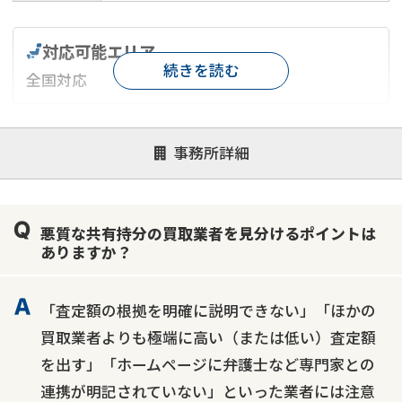
対応可能エリア
続きを読む
全国対応
対応が親身
オンライン面談可能
レスポンスが早い
事務所詳細
決済までが早い
1億円以上の買取可
業歴10年以上
業者案件歓迎
士業連携有り
悪質な共有持分の買取業者を見分けるポイントは
ありますか？
「査定額の根拠を明確に説明できない」「ほかの
買取業者よりも極端に高い（または低い）査定額
を出す」「ホームページに弁護士など専門家との
連携が明記されていない」といった業者には注意