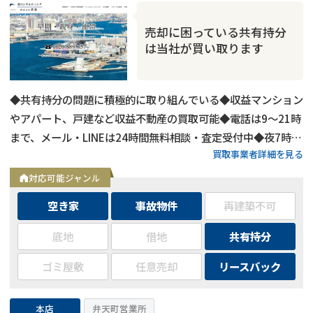
売却に困っている共有持分
は当社が買い取ります
◆共有持分の問題に積極的に取り組んでいる◆収益マンション
やアパート、戸建など収益不動産の買取可能◆電話は9～21時
まで、メール・LINEは24時間無料相談・査定受付中◆夜7時以
買取事業者詳細を見る
降も営業
対応可能ジャンル
空き家
事故物件
再建築不可
底地
借地
共有持分
ゴミ屋敷
任意売却
リースバック
本店
弁天町営業所