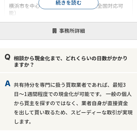
続きを読む
横浜市を中心とした神奈川県エリア（全国対応可
能）
対応が親身
オンライン面談可能
レスポンスが早い
事務所詳細
決済までが早い
1億円以上の買取可
業歴10年以上
業者案件歓迎
士業連携有り
相談から現金化まで、どれくらいの日数がかかり
ますか？
共有持分を専門に扱う買取業者であれば、最短3
日〜1週間程度での現金化が可能です。 一般の個人
から買主を探すのではなく、業者自身が直接資金
を出して買い取るため、スピーディーな取引が実現
します。