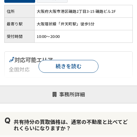
住所
大阪府大阪市港区磯路2丁目3-15 磯路ビル2F
最寄り駅
大阪環状線「弁天町駅」徒歩5分
受付時間
10:00～20:00
対応可能エリア
続きを読む
全国対応
対応が親身
オンライン面談可能
レスポンスが早い
事務所詳細
決済までが早い
1億円以上の買取可
業歴10年以上
業者案件歓迎
士業連携有り
共有持分の買取価格は、通常の不動産と比べてど
れくらいになりますか？