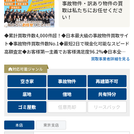
事故物件・訳あり物件の買
取は私たちにお任せくださ
い！
◆累計買取件数4,000件超！◆日本最大級の事故物件買取サイ
ト◆事故物件買取件数No.1◆最短2日で現金化可能なスピード
高額査定◆お客様第一主義でお客様満足度96.2%◆日本全国
買取事業者詳細を見る
の事故物件・訳あり物件の買取に対応！
対応可能ジャンル
空き家
事故物件
再建築不可
底地
借地
共有持分
ゴミ屋敷
任意売却
リースバック
本店
東京支店