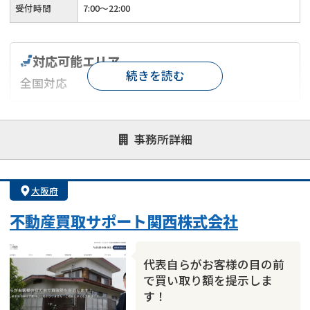
受付時間
7:00〜22:00
対応可能エリア
続きを読む
全国対応
対応が親身
オンライン面談可能
レスポンスが早い
事務所詳細
決済までが早い
1億円以上の買取可
業歴10年以上
業者案件歓迎
士業連携有り
大阪府
不動産買取サポート関西株式会社
代表自らがお客様の目の前
で買い取り額を提示しま
す！