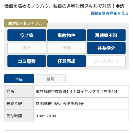
価値を高めるノウハウ、独自の各種対策スキルで対応！◆訳あ
買取事業者詳細を見る
り物件の買取エリアは全国対応！
対応可能ジャンル
空き家
事故物件
再建築不可
底地
借地
共有持分
ゴミ屋敷
任意売却
リースバック
本店
練馬
住所
東京都府中市寿町1-4-3 ロイヤルプラザ府中401
最寄り駅
京王線府中駅から徒歩約4分
受付時間
9:00～20:00