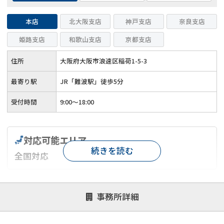
本店
北大阪支店
神戸支店
奈良支店
姫路支店
和歌山支店
京都支店
住所
大阪府大阪市浪速区稲荷1-5-3
最寄り駅
JR「難波駅」徒歩5分
受付時間
9:00～18:00
対応可能エリア
続きを読む
全国対応
対応が親身
オンライン面談可能
レスポンスが早い
事務所詳細
決済までが早い
1億円以上の買取可
業歴10年以上
業者案件歓迎
士業連携有り