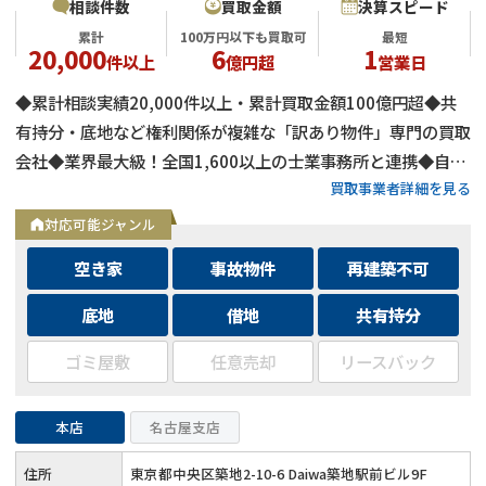
相談件数
買取金額
決算スピード
累計
100万円以下も買取可
最短
20,000
6
1
件以上
億円超
営業日
◆累計相談実績20,000件以上・累計買取金額100億円超◆共
有持分・底地など権利関係が複雑な「訳あり物件」専門の買取
会社◆業界最大級！全国1,600以上の士業事務所と連携◆自己
買取事業者詳細を見る
資金による買取のため、融資審査を待たず最短即日で決済可能
◆士業事務所や大手不動産会社からの相談実績も多数
対応可能ジャンル
空き家
事故物件
再建築不可
底地
借地
共有持分
ゴミ屋敷
任意売却
リースバック
本店
名古屋支店
住所
東京都中央区築地2-10-6 Daiwa築地駅前ビル9F