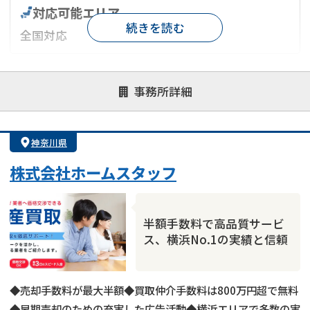
対応可能エリア
続きを読む
全国対応
対応が親身
オンライン面談可能
レスポンスが早い
事務所詳細
決済までが早い
1億円以上の買取可
業歴10年以上
業者案件歓迎
士業連携有り
神奈川県
株式会社ホームスタッフ
半額手数料で高品質サービ
ス、横浜No.1の実績と信頼
◆売却手数料が最大半額◆買取仲介手数料は800万円超で無料
◆早期売却のための充実した広告活動◆横浜エリアで多数の実