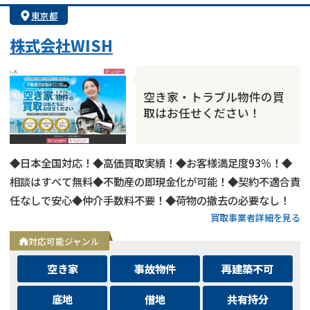
東京都
株式会社WISH
空き家・トラブル物件の買
取はお任せください！
◆日本全国対応！◆高価買取実績！◆お客様満足度93％！◆
相談はすべて無料◆不動産の即現金化が可能！◆契約不適合責
任なしで安心◆仲介手数料不要！◆荷物の撤去の必要なし！
買取事業者詳細を見る
対応可能ジャンル
空き家
事故物件
再建築不可
底地
借地
共有持分