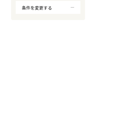
条件を変更する
対応が親身
オンライン面談可能
レスポンスが早い
決済までが早い
1億円以上の買取可
業歴10年以上
業者案件歓迎
士業連携有り