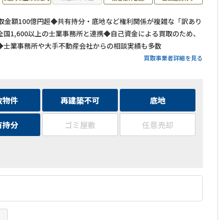
買取金額100億円超◆共有持分・底地など権利関係が複雑な「訳あり
国1,600以上の士業事務所と連携◆自己資金による買取のため、
◆士業事務所や大手不動産会社からの相談実績も多数
買取事業者詳細を見る
故物件
再建築不可
底地
有持分
ゴミ屋敷
任意売却