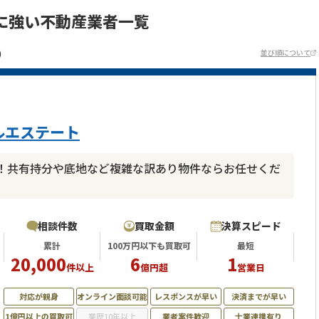
に強い不動産業者一覧
)
並び順について
ルエステート
！共有持分や底地など複雑な訳あり物件ならお任せくだ
相談件数
買取金額
決算スピード
累計
100万円以下も買取可
最短
20,000
6
1
件以上
億円超
営業日
対応が親身
オンライン面談可能
レスポンスが早い
決済までが早い
1億円以上の買取可
業歴10年以上
業者案件歓迎
士業連携有り