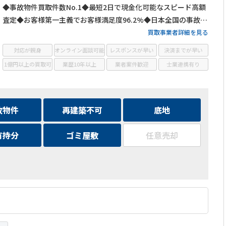
◆事故物件買取件数No.1◆最短2日で現金化可能なスピード高額
査定◆お客様第一主義でお客様満足度96.2%◆日本全国の事故物
件・訳あり物件の買取に対応！
買取事業者詳細を見る
対応が親身
オンライン面談可能
レスポンスが早い
決済までが早い
1億円以上の買取可
業歴10年以上
業者案件歓迎
士業連携有り
故物件
再建築不可
底地
有持分
ゴミ屋敷
任意売却