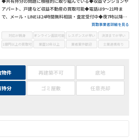
◆共有持分の問題に積極的に取り組んでいる◆収益マンションや
アパート、戸建など収益不動産の買取可能◆電話は9～21時ま
で、メール・LINEは24時間無料相談・査定受付中◆夜7時以降も
営業
買取事業者詳細を見る
対応が親身
オンライン面談可能
レスポンスが早い
決済までが早い
1億円以上の買取可
業歴10年以上
業者案件歓迎
士業連携有り
故物件
再建築不可
底地
有持分
ゴミ屋敷
任意売却