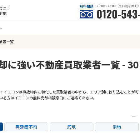
ズに！
対応
業者一覧
却に強い不動産買取業者一覧 - 30
！イエコンは事故物件に特化した買取業者の中から、エリア別に絞り込むことが可
いる方はイエコンの無料売却相談窓口にご連絡ください。
再建築不可
底地
借地
任意売却
リースバック