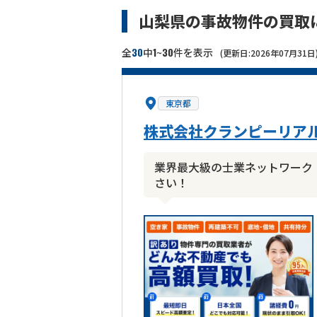
山梨県の事故物件の買取
30
1
30
全
中
~
件を表示
(更新日:2026年07月31日
東京都
株式会社クランピーリア
業界最大級の士業ネットワーク
さい！