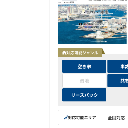
対応可能ジャンル
空き家
事
借地
共
リースバック
対応可能エリア
全国対応