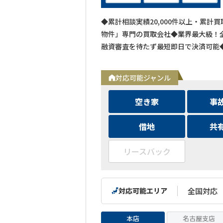
◆累計相談実績20,000件以上・累計
物件」専門の買取会社◆業界最大級！全
融資審査を待たず最短即日で決済可能
対応可能ジャンル
空き家
事
借地
共
リースバック
対応可能エリア
全国対応
本店
名古屋支店