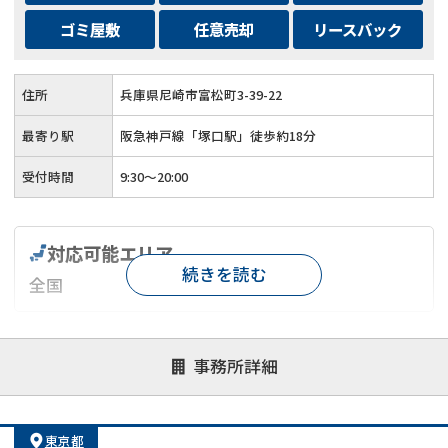
ゴミ屋敷
任意売却
リースバック
住所
兵庫県尼崎市富松町3-39-22
最寄り駅
阪急神戸線「塚口駅」徒歩約18分
受付時間
9:30～20:00
対応可能エリア
続きを読む
全国
対応が親身
オンライン面談可能
レスポンスが早い
事務所詳細
決済までが早い
1億円以上の買取可
業歴10年以上
業者案件歓迎
士業連携有り
東京都