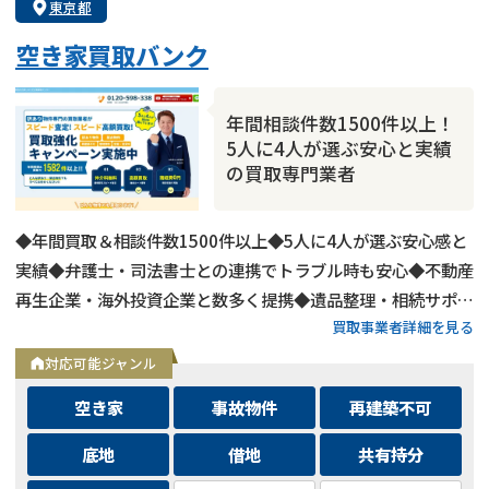
東京都
空き家買取バンク
年間相談件数1500件以上！
5人に4人が選ぶ安心と実績
の買取専門業者
◆年間買取＆相談件数1500件以上◆5人に4人が選ぶ安心感と
実績◆弁護士・司法書士との連携でトラブル時も安心◆不動産
再生企業・海外投資企業と数多く提携◆遺品整理・相続サポー
買取事業者詳細を見る
トも可能◆メールとLINEは24時間相談受付中
対応可能ジャンル
空き家
事故物件
再建築不可
底地
借地
共有持分