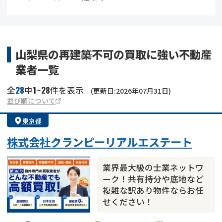
借地
共有持分
共有持分
底地
業者を探す
ゴミ屋敷
訳あり不動産
任意売却
不動産投資
山梨県の再建築不可の買取に強い不動産
業者一覧
リースバック
土地売却
不動産相続
28
1
28
全
中
~
件を表示
(更新日:2026年07月31日)
借地
不動産リースバック
並び順について
東京都
任意売却
空き家
株式会社クランピーリアルエステート
アンケート調査
業界最大級の士業ネットワ
ーク！共有持分や底地など
複雑な訳あり物件ならお任
せください！