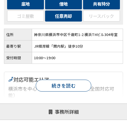
底地
借地
共有持分
ゴミ屋敷
任意売却
リースバック
住所
神奈川県横浜市中区千歳町1-2 横浜THビル304号室
最寄り駅
JR根岸線「関内駅」徒歩10分
受付時間
10:00～19:00
対応可能エリア
続きを読む
横浜市を中心とした神奈川県エリア（全国対応可
能）
対応が親身
オンライン面談可能
レスポンスが早い
事務所詳細
決済までが早い
1億円以上の買取可
業歴10年以上