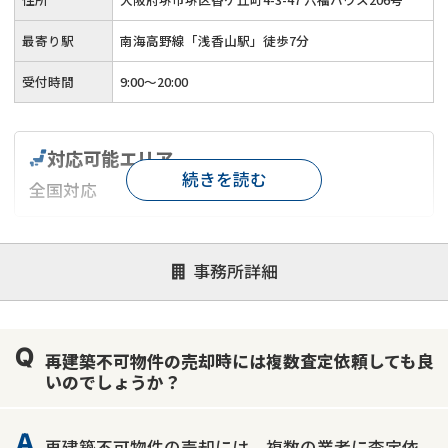
最寄り駅
南海高野線「浅香山駅」徒歩7分
受付時間
9:00～20:00
対応可能エリア
続きを読む
全国対応
対応が親身
オンライン面談可能
レスポンスが早い
事務所詳細
決済までが早い
1億円以上の買取可
業歴10年以上
業者案件歓迎
士業連携有り
再建築不可物件の売却時には複数査定依頼しても良
いのでしょうか？
再建築不可物件の売却には、複数の業者に査定依