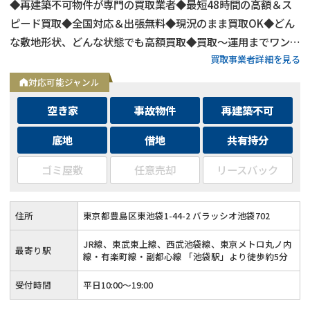
◆再建築不可物件が専門の買取業者◆最短48時間の高額＆ス
ピード買取◆全国対応＆出張無料◆現況のまま買取OK◆どん
な敷地形状、どんな状態でも高額買取◆買取〜運用までワンス
買取事業者詳細を見る
トップ対応◆無料査定＆相談はフォームから24時間受付
対応可能ジャンル
空き家
事故物件
再建築不可
底地
借地
共有持分
ゴミ屋敷
任意売却
リースバック
住所
東京都豊島区東池袋1-44-2 バラッシオ池袋702
JR線、東武東上線、西武池袋線、東京メトロ丸ノ内
最寄り駅
線・有楽町線・副都心線 「池袋駅」より徒歩約5分
受付時間
平日10:00～19:00