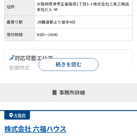
大阪府摂津市正雀稲荷1丁目5-3 株式会社三条工務店
住所
本社ビル 4F
最寄り駅
JR難波駅より徒歩4分
受付時間
9:00～19:00
対応可能エリア
続きを読む
全国対応
対応が親身
オンライン面談可能
レスポンスが早い
事務所詳細
決済までが早い
1億円以上の買取可
業歴10年以上
業者案件歓迎
士業連携有り
大阪府
株式会社 六福ハウス