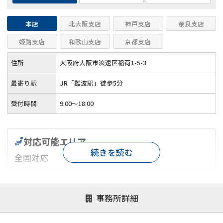
本店
北大阪支店
神戸支店
奈良支店
姫路支店
和歌山支店
京都支店
住所
大阪府大阪市浪速区稲荷1-5-3
最寄り駅
JR「難波駅」徒歩5分
受付時間
9:00～18:00
対応可能エリア
続きを読む
全国対応
対応が親身
オンライン面談可能
レスポンスが早い
事務所詳細
決済までが早い
1億円以上の買取可
業歴10年以上
業者案件歓迎
士業連携有り