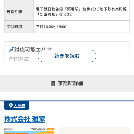
地下鉄日比谷線「築地駅」徒歩1分 / 地下鉄有楽町線
最寄り駅
「新富町駅」徒歩2分
受付時間
平日10:00～19:00
対応可能エリア
続きを読む
全国対応
対応が親身
オンライン面談可能
レスポンスが早い
事務所詳細
決済までが早い
1億円以上の買取可
業歴10年以上
業者案件歓迎
士業連携有り
大阪府
株式会社 雅家