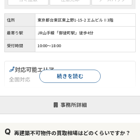
住所
東京都台東区東上野1-15-2 エムビルⅡ3階
最寄り駅
JR山手線「御徒町駅」徒歩4分
受付時間
10:00〜18:00
対応可能エリア
続きを読む
全国対応
対応が親身
オンライン面談可能
レスポンスが早い
事務所詳細
決済までが早い
1億円以上の買取可
業歴10年以上
業者案件歓迎
士業連携有り
再建築不可物件の買取相場はどのくらいですか？