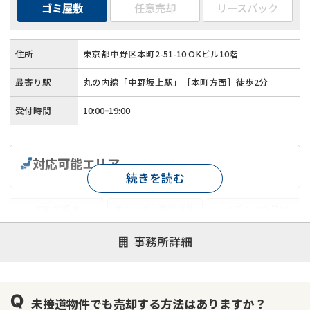
ゴミ屋敷
任意売却
リースバック
住所
東京都中野区本町2-51-10 OKビル10階
最寄り駅
丸の内線「中野坂上駅」［本町方面］徒歩2分
受付時間
10:00ｰ19:00
対応可能エリア
続きを読む
対応が親身
オンライン面談可能
レスポンスが早い
決済までが早い
1億円以上の買取可
業歴10年以上
事務所詳細
業者案件歓迎
士業連携有り
未接道物件でも売却する方法はありますか？