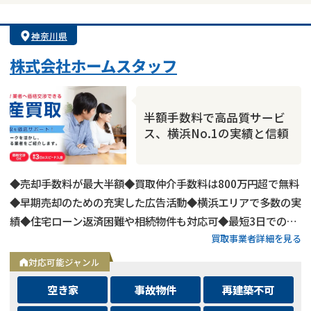
神奈川県
株式会社ホームスタッフ
半額手数料で高品質サービ
ス、横浜No.1の実績と信頼
◆売却手数料が最大半額◆買取仲介手数料は800万円超で無料
◆早期売却のための充実した広告活動◆横浜エリアで多数の実
績◆住宅ローン返済困難や相続物件も対応可◆最短3日での売
買取事業者詳細を見る
却も可能◆プロフェッショナルによる徹底サポート
対応可能ジャンル
空き家
事故物件
再建築不可