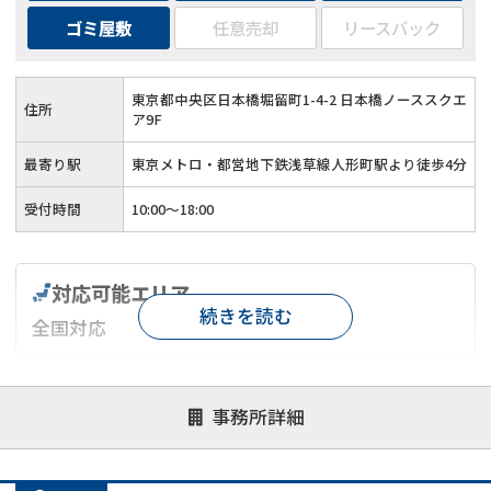
ゴミ屋敷
任意売却
リースバック
東京都中央区日本橋堀留町1-4-2 日本橋ノーススクエ
住所
ア9F
最寄り駅
東京メトロ・都営地下鉄浅草線人形町駅より徒歩4分
受付時間
10:00～18:00
対応可能エリア
続きを読む
全国対応
対応が親身
オンライン面談可能
レスポンスが早い
事務所詳細
決済までが早い
1億円以上の買取可
業歴10年以上
業者案件歓迎
士業連携有り