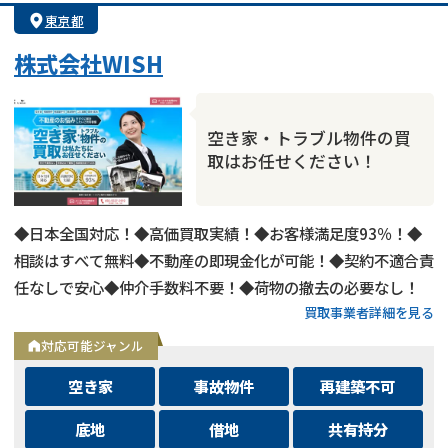
業者案件歓迎
士業連携有り
東京都
株式会社WISH
空き家・トラブル物件の買
取はお任せください！
◆日本全国対応！◆高価買取実績！◆お客様満足度93％！◆
相談はすべて無料◆不動産の即現金化が可能！◆契約不適合責
任なしで安心◆仲介手数料不要！◆荷物の撤去の必要なし！
買取事業者詳細を見る
対応可能ジャンル
空き家
事故物件
再建築不可
底地
借地
共有持分