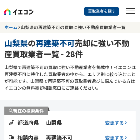
訳あり物件に強い業者を探す
ホーム
山梨県の再建築不可の買取に強い不動産買取業者一覧
山梨県
の
再建築不可
売却に強い不動
山梨県
再建築不可
産買取業者一覧 - 28件
703
掲載業者
件
検索する
山梨県で再建築不可の買取に強い不動産業者を掲載中！イエコンは
更新日 :
2026年07月31日
再建築不可に特化した買取業者の中から、エリア別に絞り込むこと
が可能です。山梨県で再建築不可の買取業者選びに悩んでいる方は
業者を探す
イエコンの無料売却相談窓口にご連絡ください。
相談内容で探す
現在の検索条件
空き家
不動産コラム
事故物件
都道府県
山梨県
変更する
再建築不可
不動産売却
底地
再建築不可物件
相談内容
再建築不可
変更する