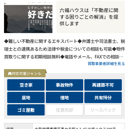
六福ハウスは「不動産に関
する困りごとの解消」を提
供します
◆難しい不動産に関するエキスパート◆弁護士や司法書士、税
理士との連携あるため法律や税金についての相談も可能◆物件
買取りに関する初期相談無料◆電話やメール、FAXでの相談可
買取事業者詳細を見る
能◆メールは24時間相談受付中
対応可能ジャンル
空き家
事故物件
再建築不可
底地
借地
共有持分
ゴミ屋敷
任意売却
リースバック
住所
大阪府堺市堺区香ケ丘町4-3-47 六福ハウス206号