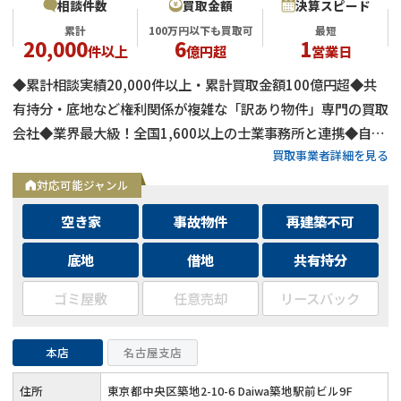
相談件数
買取金額
決算スピード
累計
100万円以下も買取可
最短
20,000
6
1
件以上
億円超
営業日
◆累計相談実績20,000件以上・累計買取金額100億円超◆共
有持分・底地など権利関係が複雑な「訳あり物件」専門の買取
会社◆業界最大級！全国1,600以上の士業事務所と連携◆自己
買取事業者詳細を見る
資金による買取のため、融資審査を待たず最短即日で決済可能
◆士業事務所や大手不動産会社からの相談実績も多数
対応可能ジャンル
空き家
事故物件
再建築不可
底地
借地
共有持分
ゴミ屋敷
任意売却
リースバック
本店
名古屋支店
住所
東京都中央区築地2-10-6 Daiwa築地駅前ビル9F