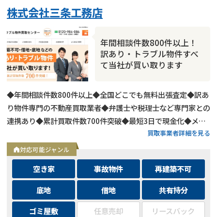
株式会社三条工務店
年間相談件数800件以上！
訳あり・トラブル物件すべ
て当社が買い取ります
◆年間相談件数800件以上◆全国どこでも無料出張査定◆訳あ
り物件専門の不動産買取業者◆弁護士や税理士など専門家との
連携あり◆累計買取件数700件突破◆最短3日で現金化◆メー
買取事業者詳細を見る
ルは24時間相談受付中
対応可能ジャンル
空き家
事故物件
再建築不可
底地
借地
共有持分
ゴミ屋敷
任意売却
リースバック