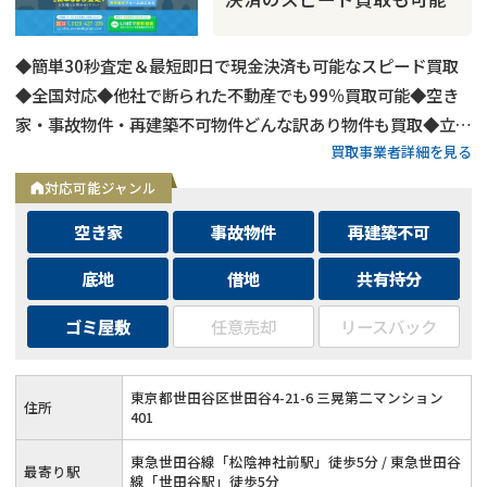
◆簡単30秒査定＆最短即日で現金決済も可能なスピード買取
◆全国対応◆他社で断られた不動産でも99％買取可能◆空き
家・事故物件・再建築不可物件どんな訳あり物件も買取◆立ち
買取事業者詳細を見る
退き・相続・共有持分など複雑な問題を抱えた不動産もOK
対応可能ジャンル
空き家
事故物件
再建築不可
底地
借地
共有持分
ゴミ屋敷
任意売却
リースバック
再建築不可
の売却でお悩みならこちら
営業時間外
（メール問合せなら24時間受付）
東京都世田谷区世田谷4-21-6 三晃第二マンション
住所
401
0120-543-357
メール
東急世田谷線「松陰神社前駅」徒歩5分 / 東急世田谷
最寄り駅
線「世田谷駅」徒歩5分