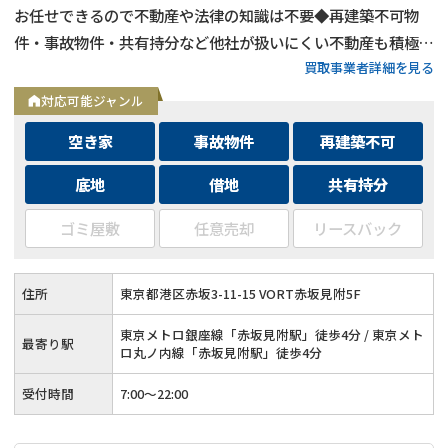
お任せできるので不動産や法律の知識は不要◆再建築不可物
件・事故物件・共有持分など他社が扱いにくい不動産も積極買
買取事業者詳細を見る
取◆残置物・ゴミ屋敷・シロアリ被害がある物件もそのままで
買取
対応可能ジャンル
空き家
事故物件
再建築不可
底地
借地
共有持分
ゴミ屋敷
任意売却
リースバック
住所
東京都港区赤坂3-11-15 VORT赤坂見附5F
東京メトロ銀座線「赤坂見附駅」徒歩4分 / 東京メト
最寄り駅
ロ丸ノ内線「赤坂見附駅」徒歩4分
受付時間
7:00〜22:00