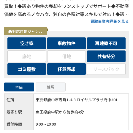
買取！◆訳あり物件の売却をワンストップでサポート◆不動産
価値を高めるノウハウ、独自の各種対策スキルで対応！◆訳あ
買取事業者詳細を見る
り物件の買取エリアは全国対応！
対応可能ジャンル
空き家
事故物件
再建築不可
底地
借地
共有持分
ゴミ屋敷
任意売却
リースバック
本店
練馬
住所
東京都府中市寿町1-4-3 ロイヤルプラザ府中401
最寄り駅
京王線府中駅から徒歩約4分
受付時間
9:00～20:00