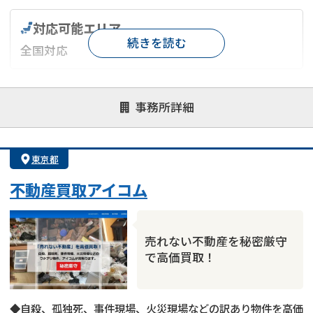
対応可能エリア
続きを読む
全国対応
対応が親身
オンライン面談可能
レスポンスが早い
事務所詳細
決済までが早い
1億円以上の買取可
業歴10年以上
業者案件歓迎
士業連携有り
東京都
不動産買取アイコム
売れない不動産を秘密厳守
で高価買取！
◆自殺、孤独死、事件現場、火災現場などの訳あり物件を高価