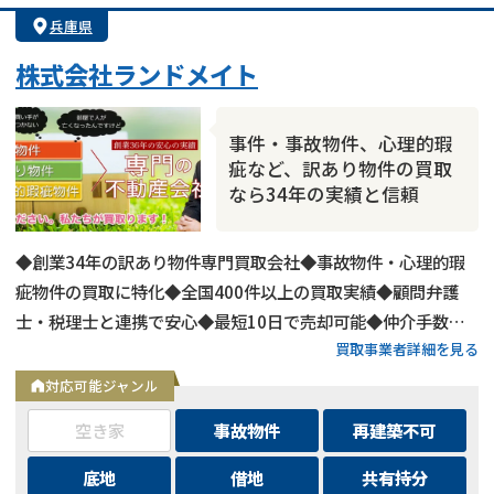
兵庫県
株式会社ランドメイト
事件・事故物件、心理的瑕
疵など、訳あり物件の買取
なら34年の実績と信頼
◆創業34年の訳あり物件専門買取会社◆事故物件・心理的瑕
疵物件の買取に特化◆全国400件以上の買取実績◆顧問弁護
士・税理士と連携で安心◆最短10日で売却可能◆仲介手数
買取事業者詳細を見る
料・諸費用も会社負担◆不要物撤去費用も無料◆リースバック
にも対応◆現地調査・査定は無料
対応可能ジャンル
空き家
事故物件
再建築不可
底地
借地
共有持分