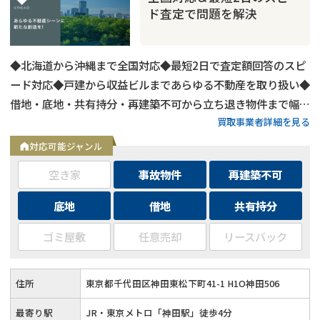
ド査定で問題を解決
◆北海道から沖縄まで全国対応◆最短2日で査定額回答のスピ
ード対応◆戸建から収益ビルまであらゆる不動産を取り扱い◆
借地・底地・共有持分・再建築不可から立ち退き物件まで幅広
買取事業者詳細を見る
く対応◆用途区分・種類不問でバルク購入も相談可能
対応可能ジャンル
空き家
事故物件
再建築不可
底地
借地
共有持分
ゴミ屋敷
任意売却
リースバック
住所
東京都千代田区神田東松下町41-1 H1O神田506
最寄り駅
JR・東京メトロ「神田駅」徒歩4分