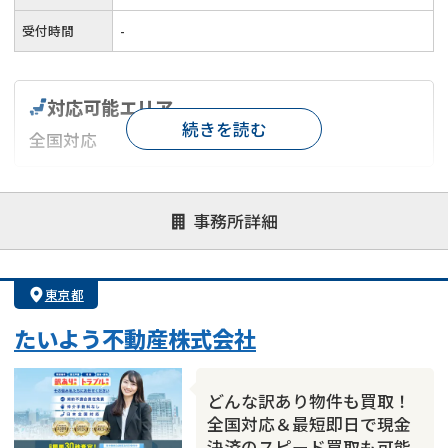
受付時間
-
対応可能エリア
続きを読む
全国対応
対応が親身
オンライン面談可能
レスポンスが早い
事務所詳細
決済までが早い
1億円以上の買取可
業歴10年以上
業者案件歓迎
士業連携有り
東京都
たいよう不動産株式会社
どんな訳あり物件も買取！
全国対応＆最短即日で現金
決済のスピード買取も可能