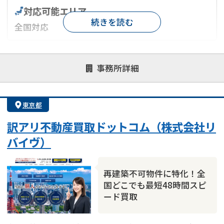
対応可能エリア
続きを読む
全国対応
対応が親身
オンライン面談可能
レスポンスが早い
事務所詳細
決済までが早い
1億円以上の買取可
業歴10年以上
業者案件歓迎
士業連携有り
東京都
訳アリ不動産買取ドットコム（株式会社リ
バイヴ）
再建築不可物件に特化！全
国どこでも最短48時間スピ
ード買取