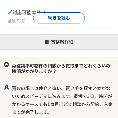
対応可能エリア
続きを読む
全国対応
対応が親身
オンライン面談可能
レスポンスが早い
事務所詳細
決済までが早い
1億円以上の買取可
業歴10年以上
業者案件歓迎
士業連携有り
再建築不可物件の相談から買取までどれくらいの
時間がかかりますか？
買取の場合は仲介と違い、買い手を探す必要がな
いためスピーディに進みます。最短で3日、時間が
かかるケースでも1カ月ほどで相談から契約、入金
までが完了します。