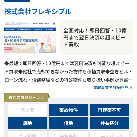
株式会社フレキシブル
全国対応！即日回答・10億
円まで翌日決済の超スピー
ド買取
◆最短で即日回答・10億円までは翌日決済も可能な超スピー
ド買取◆他社で売却できなかった物件も積極買取◆空きビル・
ローン流れ・債務整理などの特殊物件も取り扱い事例が豊富◆
買取事業者詳細を見る
東京都内および全国の政令指定都市に対応
対応可能ジャンル
空き家
事故物件
再建築不可
底地
借地
共有持分
ゴミ屋敷
任意売却
リースバック