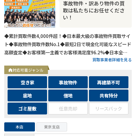
事故物件・訳あり物件の買
取は私たちにお任せくださ
い！
◆累計買取件数4,000件超！◆日本最大級の事故物件買取サイ
ト◆事故物件買取件数No.1◆最短2日で現金化可能なスピード
高額査定◆お客様第一主義でお客様満足度96.2%◆日本全国
買取事業者詳細を見る
の事故物件・訳あり物件の買取に対応！
対応可能ジャンル
空き家
事故物件
再建築不可
底地
借地
共有持分
ゴミ屋敷
任意売却
リースバック
本店
東京支店