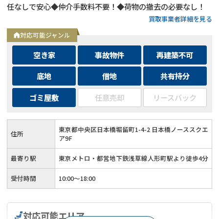
任なしで安心◆仲介手数料不要！◆荷物の撤去の必要なし！
買取事業者詳細を見る
対応可能ジャンル
空き家
事故物件
再建築不可
底地
借地
共有持分
ゴミ屋敷
任意売却
リースバック
東京都中央区日本橋堀留町1-4-2 日本橋ノーススクエ
住所
ア9F
最寄り駅
東京メトロ・都営地下鉄浅草線人形町駅より徒歩4分
受付時間
10:00～18:00
対応可能エリア