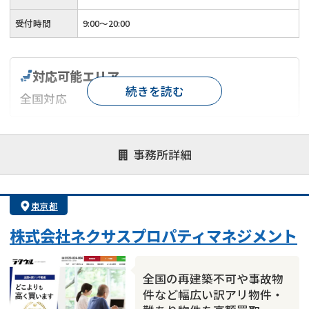
受付時間
9:00～20:00
対応可能エリア
続きを読む
全国対応
対応が親身
オンライン面談可能
レスポンスが早い
事務所詳細
決済までが早い
1億円以上の買取可
業歴10年以上
業者案件歓迎
士業連携有り
東京都
株式会社ネクサスプロパティマネジメント
全国の再建築不可や事故物
件など幅広い訳アリ物件・