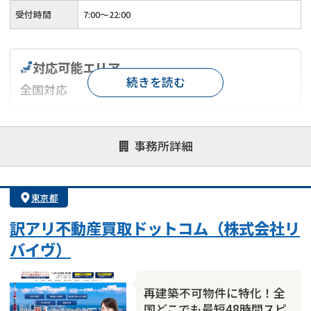
受付時間
7:00〜22:00
対応可能エリア
続きを読む
全国対応
対応が親身
オンライン面談可能
レスポンスが早い
事務所詳細
決済までが早い
1億円以上の買取可
業歴10年以上
業者案件歓迎
士業連携有り
東京都
訳アリ不動産買取ドットコム（株式会社リ
バイヴ）
再建築不可物件に特化！全
国どこでも最短48時間スピ