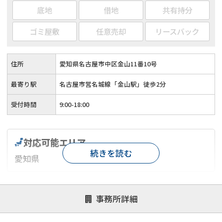
底地
借地
共有持分
ゴミ屋敷
任意売却
リースバック
住所
愛知県名古屋市中区金山11番10号
最寄り駅
名古屋市営名城線「金山駅」徒歩2分
受付時間
9:00-18:00
対応可能エリア
続きを読む
愛知県
対応が親身
オンライン面談可能
レスポンスが早い
事務所詳細
決済までが早い
1億円以上の買取可
業歴10年以上
業者案件歓迎
士業連携有り