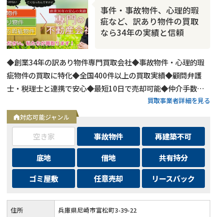
事件・事故物件、心理的瑕
疵など、訳あり物件の買取
なら34年の実績と信頼
◆創業34年の訳あり物件専門買取会社◆事故物件・心理的瑕
疵物件の買取に特化◆全国400件以上の買取実績◆顧問弁護
士・税理士と連携で安心◆最短10日で売却可能◆仲介手数
買取事業者詳細を見る
料・諸費用も会社負担◆不要物撤去費用も無料◆リースバック
にも対応◆現地調査・査定は無料
対応可能ジャンル
空き家
事故物件
再建築不可
底地
借地
共有持分
ゴミ屋敷
任意売却
リースバック
住所
兵庫県尼崎市富松町3-39-22