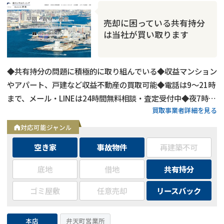
売却に困っている共有持分
は当社が買い取ります
◆共有持分の問題に積極的に取り組んでいる◆収益マンション
やアパート、戸建など収益不動産の買取可能◆電話は9～21時
まで、メール・LINEは24時間無料相談・査定受付中◆夜7時以
買取事業者詳細を見る
降も営業
対応可能ジャンル
空き家
事故物件
再建築不可
底地
借地
共有持分
ゴミ屋敷
任意売却
リースバック
本店
弁天町営業所