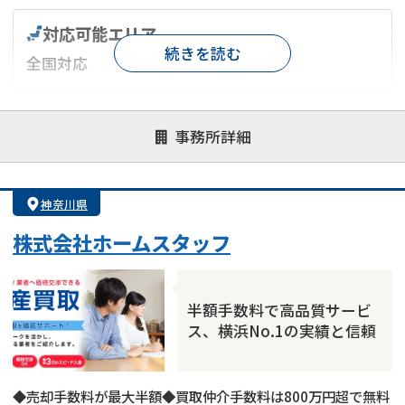
対応可能エリア
続きを読む
全国対応
対応が親身
オンライン面談可能
レスポンスが早い
事務所詳細
決済までが早い
1億円以上の買取可
業歴10年以上
業者案件歓迎
士業連携有り
神奈川県
株式会社ホームスタッフ
半額手数料で高品質サービ
ス、横浜No.1の実績と信頼
◆売却手数料が最大半額◆買取仲介手数料は800万円超で無料