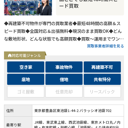
ード買取
◆再建築不可物件が専門の買取業者◆最短48時間の高額＆ス
ピード買取◆全国対応＆出張無料◆現況のまま買取OK◆どん
な敷地形状、どんな状態でも高額買取◆買取〜運用までワンス
買取事業者詳細を見る
トップ対応◆無料査定＆相談はフォームから24時間受付
対応可能ジャンル
空き家
事故物件
再建築不可
底地
借地
共有持分
ゴミ屋敷
任意売却
リースバック
住所
東京都豊島区東池袋1-44-2 バラッシオ池袋702
JR線、東武東上線、西武池袋線、東京メトロ丸ノ内
最寄り駅
線・有楽町線・副都心線 「池袋駅」より徒歩約5分