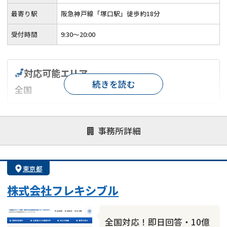
最寄り駅
阪急神戸線「塚口駅」徒歩約18分
受付時間
9:30～20:00
対応可能エリア
続きを読む
全国
対応が親身
オンライン面談可能
レスポンスが早い
事務所詳細
決済までが早い
1億円以上の買取可
業歴10年以上
業者案件歓迎
士業連携有り
東京都
株式会社フレキシブル
全国対応！即日回答・10億