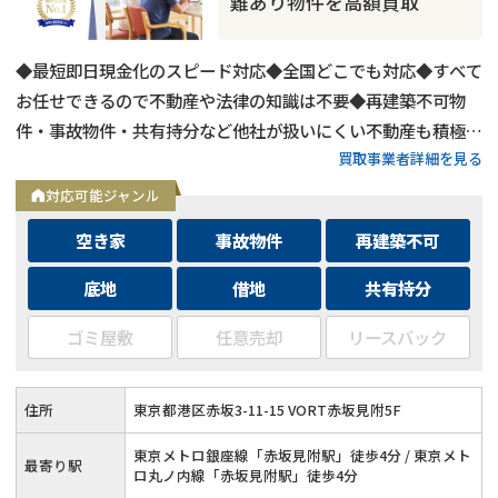
難あり物件を高額買取
◆最短即日現金化のスピード対応◆全国どこでも対応◆すべて
お任せできるので不動産や法律の知識は不要◆再建築不可物
件・事故物件・共有持分など他社が扱いにくい不動産も積極買
買取事業者詳細を見る
取◆残置物・ゴミ屋敷・シロアリ被害がある物件もそのままで
買取
対応可能ジャンル
空き家
事故物件
再建築不可
底地
借地
共有持分
ゴミ屋敷
任意売却
リースバック
住所
東京都港区赤坂3-11-15 VORT赤坂見附5F
東京メトロ銀座線「赤坂見附駅」徒歩4分 / 東京メト
最寄り駅
ロ丸ノ内線「赤坂見附駅」徒歩4分