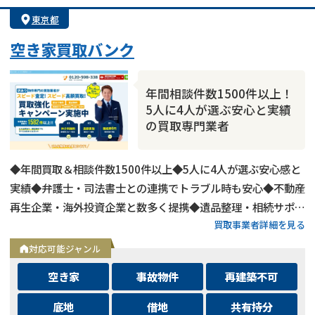
東京都
空き家買取バンク
年間相談件数1500件以上！
5人に4人が選ぶ安心と実績
の買取専門業者
◆年間買取＆相談件数1500件以上◆5人に4人が選ぶ安心感と
実績◆弁護士・司法書士との連携でトラブル時も安心◆不動産
再生企業・海外投資企業と数多く提携◆遺品整理・相続サポー
買取事業者詳細を見る
トも可能◆メールとLINEは24時間相談受付中
対応可能ジャンル
空き家
事故物件
再建築不可
底地
借地
共有持分