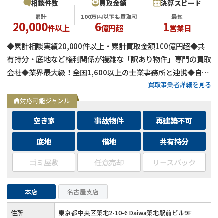
相談件数
買取金額
決算スピード
累計
100万円以下も買取可
最短
20,000
6
1
件以上
億円超
営業日
◆累計相談実績20,000件以上・累計買取金額100億円超◆共
有持分・底地など権利関係が複雑な「訳あり物件」専門の買取
会社◆業界最大級！全国1,600以上の士業事務所と連携◆自己
買取事業者詳細を見る
資金による買取のため、融資審査を待たず最短即日で決済可能
◆士業事務所や大手不動産会社からの相談実績も多数
対応可能ジャンル
空き家
事故物件
再建築不可
底地
借地
共有持分
ゴミ屋敷
任意売却
リースバック
本店
名古屋支店
住所
東京都中央区築地2-10-6 Daiwa築地駅前ビル9F