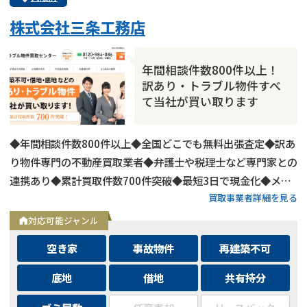
株式会社三条工務店
年間相談件数800件以上！
訳あり・トラブル物件すべ
て当社が買い取ります
◆年間相談件数800件以上◆全国どこでも無料出張査定◆訳あ
り物件専門の不動産買取業者◆弁護士や税理士など専門家との
連携あり◆累計買取件数700件突破◆最短3日で現金化◆メー
買取事業者詳細を見る
ルは24時間相談受付中
対応可能ジャンル
空き家
事故物件
再建築不可
底地
借地
共有持分