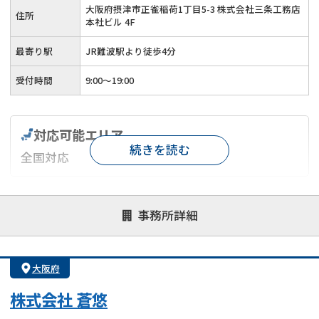
大阪府摂津市正雀稲荷1丁目5-3 株式会社三条工務店
住所
本社ビル 4F
最寄り駅
JR難波駅より徒歩4分
受付時間
9:00～19:00
対応可能エリア
続きを読む
全国対応
対応が親身
オンライン面談可能
レスポンスが早い
事務所詳細
決済までが早い
1億円以上の買取可
業歴10年以上
業者案件歓迎
士業連携有り
大阪府
株式会社 蒼悠