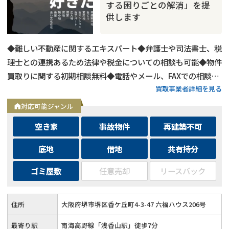
する困りごとの解消」を提
供します
◆難しい不動産に関するエキスパート◆弁護士や司法書士、税
理士との連携あるため法律や税金についての相談も可能◆物件
買取りに関する初期相談無料◆電話やメール、FAXでの相談可
買取事業者詳細を見る
能◆メールは24時間相談受付中
対応可能ジャンル
空き家
事故物件
再建築不可
底地
借地
共有持分
ゴミ屋敷
任意売却
リースバック
住所
大阪府堺市堺区香ケ丘町4-3-47 六福ハウス206号
最寄り駅
南海高野線「浅香山駅」徒歩7分