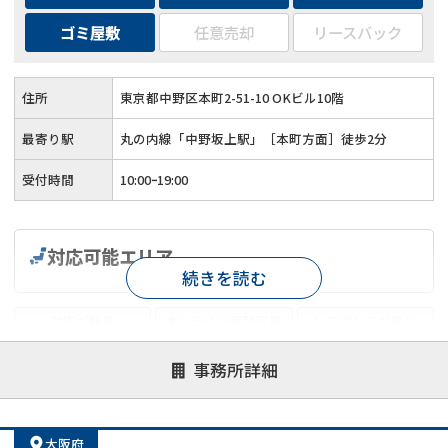
ゴミ屋敷
任意売却
リースバック
住所
東京都中野区本町2-51-10 OKビル10階
最寄り駅
丸の内線「中野坂上駅」［本町方面］徒歩2分
受付時間
10:00ｰ19:00
対応可能エリア
続きを読む
対応が親身
オンライン面談可能
レスポンスが早い
決済までが早い
1億円以上の買取可
業歴10年以上
事務所詳細
業者案件歓迎
士業連携有り
大阪府