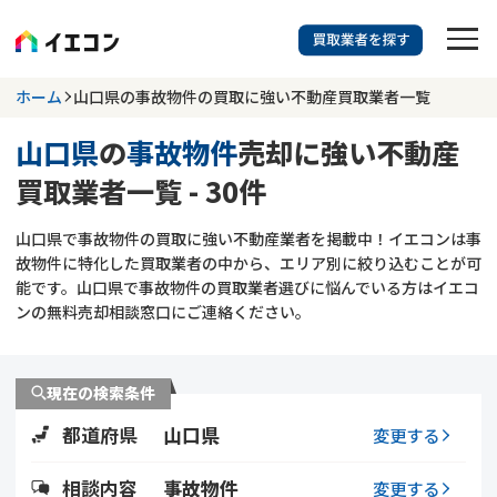
訳あり物件に強い業者を探す
ホーム
山口県の事故物件の買取に強い不動産買取業者一覧
山口県
の
事故物件
売却に強い不動産
山口県
事故物件
買取業者一覧 - 30件
703
掲載業者
件
検索する
山口県で事故物件の買取に強い不動産業者を掲載中！イエコンは事
更新日 :
2026年07月31日
故物件に特化した買取業者の中から、エリア別に絞り込むことが可
能です。山口県で事故物件の買取業者選びに悩んでいる方はイエコ
業者を探す
ンの無料売却相談窓口にご連絡ください。
相談内容で探す
現在の検索条件
空き家
不動産コラム
事故物件
都道府県
山口県
変更する
再建築不可
不動産売却
底地
再建築不可物件
相談内容
事故物件
変更する