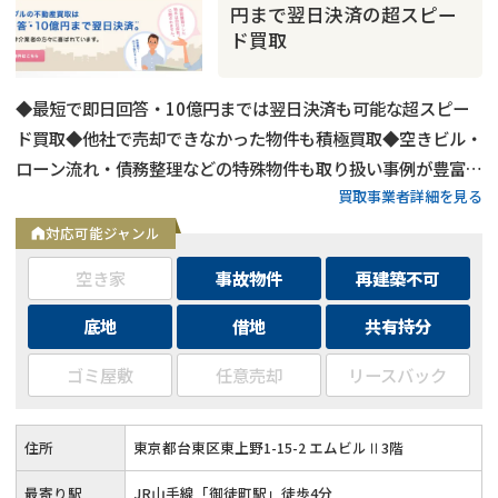
円まで翌日決済の超スピー
ド買取
◆最短で即日回答・10億円までは翌日決済も可能な超スピー
ド買取◆他社で売却できなかった物件も積極買取◆空きビル・
ローン流れ・債務整理などの特殊物件も取り扱い事例が豊富◆
買取事業者詳細を見る
東京都内および全国の政令指定都市に対応
対応可能ジャンル
空き家
事故物件
再建築不可
底地
借地
共有持分
事故物件
の売却でお悩みならこちら
ゴミ屋敷
任意売却
リースバック
《現在営業中》お電話繋がります
0120-543-357
メール
住所
東京都台東区東上野1-15-2 エムビルⅡ3階
最寄り駅
JR山手線「御徒町駅」徒歩4分