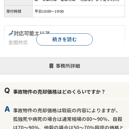
受付時間
平日10:00～19:00
対応可能エリア
続きを読む
全国対応
対応が親身
オンライン面談可能
レスポンスが早い
事務所詳細
決済までが早い
1億円以上の買取可
業歴10年以上
業者案件歓迎
士業連携有り
事故物件の売却価格はどのくらいですか？
事故物件の売却価格は瑕疵の内容によりますが、
孤独死や病死の場合は通常相場の80～90％、自殺
は70～90％、他殺の場合は50～70％程度の価格と