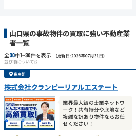
借地
共有持分
共有持分
底地
業者を探す
ゴミ屋敷
訳あり不動産
任意売却
不動産投資
山口県の事故物件の買取に強い不動産業
者一覧
リースバック
土地売却
不動産相続
30
1
30
全
中
~
件を表示
(更新日:2026年07月31日)
借地
不動産リースバック
並び順について
東京都
任意売却
空き家
株式会社クランピーリアルエステート
アンケート調査
業界最大級の士業ネットワ
ーク！共有持分や底地など
複雑な訳あり物件ならお任
せください！