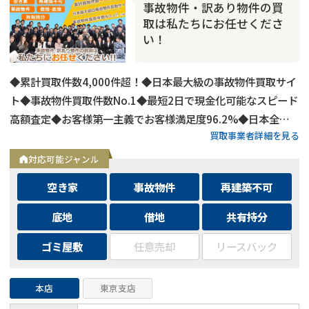
事故物件・訳あり物件の買
取は私たちにお任せくださ
い！
◆累計買取件数4,000件超！◆日本最大級の事故物件買取サイ
ト◆事故物件買取件数No.1◆最短2日で現金化可能なスピード
高額査定◆お客様第一主義でお客様満足度96.2%◆日本全国
買取事業者詳細を見る
の事故物件・訳あり物件の買取に対応！
対応可能ジャンル
空き家
事故物件
再建築不可
底地
借地
共有持分
ゴミ屋敷
任意売却
リースバック
本店
東京支店