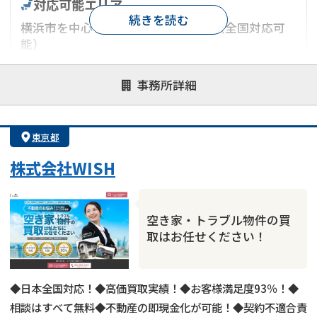
対応可能エリア
続きを読む
横浜市を中心とした神奈川県エリア（全国対応可
能）
対応が親身
オンライン面談可能
レスポンスが早い
事務所詳細
決済までが早い
1億円以上の買取可
業歴10年以上
業者案件歓迎
士業連携有り
東京都
株式会社WISH
空き家・トラブル物件の買
取はお任せください！
◆日本全国対応！◆高価買取実績！◆お客様満足度93％！◆
相談はすべて無料◆不動産の即現金化が可能！◆契約不適合責