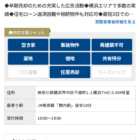
◆早期売却のための充実した広告活動◆横浜エリアで多数の実
績◆住宅ローン返済困難や相続物件も対応可◆最短3日での売
買取事業者詳細を見る
却も可能◆プロフェッショナルによる徹底サポート
対応可能ジャンル
空き家
事故物件
再建築不可
底地
借地
共有持分
ゴミ屋敷
任意売却
リースバック
住所
神奈川県横浜市中区千歳町1-2 横浜THビル304号室
最寄り駅
JR根岸線「関内駅」徒歩10分
受付時間
10:00～19:00