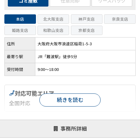
ゴミ屋敷
任意売却
リースバック
本店
北大阪支店
神戸支店
奈良支店
姫路支店
和歌山支店
京都支店
住所
大阪府大阪市浪速区稲荷1-5-3
最寄り駅
JR「難波駅」徒歩5分
受付時間
9:00～18:00
対応可能エリア
続きを読む
全国対応
対応が親身
オンライン面談可能
レスポンスが早い
事務所詳細
決済までが早い
1億円以上の買取可
業歴10年以上