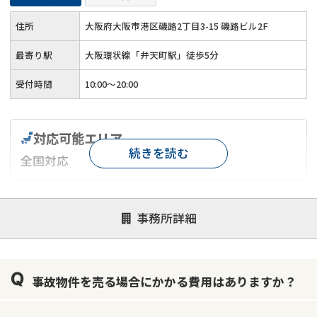
住所
大阪府大阪市港区磯路2丁目3-15 磯路ビル2F
最寄り駅
大阪環状線「弁天町駅」徒歩5分
受付時間
10:00～20:00
対応可能エリア
続きを読む
全国対応
対応が親身
オンライン面談可能
レスポンスが早い
事務所詳細
決済までが早い
1億円以上の買取可
業歴10年以上
業者案件歓迎
士業連携有り
事故物件を売る場合にかかる費用はありますか？