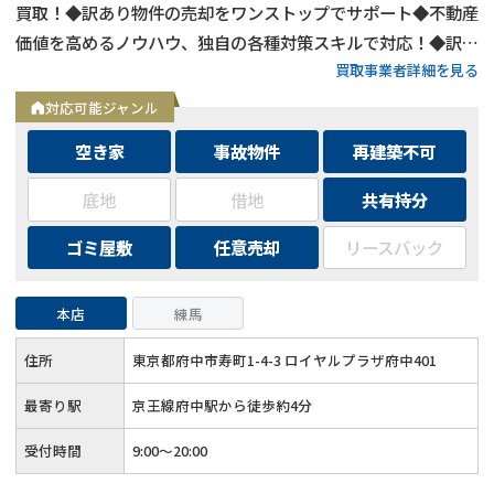
買取！◆訳あり物件の売却をワンストップでサポート◆不動産
価値を高めるノウハウ、独自の各種対策スキルで対応！◆訳あ
買取事業者詳細を見る
り物件の買取エリアは全国対応！
対応可能ジャンル
空き家
事故物件
再建築不可
底地
借地
共有持分
ゴミ屋敷
任意売却
リースバック
本店
練馬
住所
東京都府中市寿町1-4-3 ロイヤルプラザ府中401
最寄り駅
京王線府中駅から徒歩約4分
受付時間
9:00～20:00