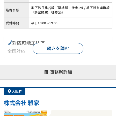
地下鉄日比谷線「築地駅」徒歩1分 / 地下鉄有楽町線
最寄り駅
「新富町駅」徒歩2分
受付時間
平日10:00～19:00
対応可能エリア
続きを読む
全国対応
対応が親身
オンライン面談可能
レスポンスが早い
事務所詳細
決済までが早い
1億円以上の買取可
業歴10年以上
業者案件歓迎
士業連携有り
大阪府
株式会社 雅家