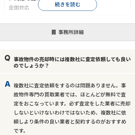
続きを読む
全国対応
対応が親身
オンライン面談可能
レスポンスが早い
事務所詳細
決済までが早い
1億円以上の買取可
業歴10年以上
業者案件歓迎
士業連携有り
事故物件の売却時には複数社に査定依頼しても良い
のでしょうか？
複数社に査定依頼をするのは問題ありません。事
故物件専門の買取業者では、ほとんどが無料で査
定をおこなっています。必ず査定をした業者に売却
しないといけないわけではないため、複数社に依
頼しより条件の良い業者と契約するのがおすすめ
です。