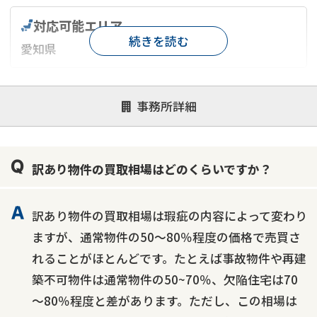
対応可能エリア
続きを読む
愛知県
対応が親身
オンライン面談可能
レスポンスが早い
事務所詳細
決済までが早い
1億円以上の買取可
業歴10年以上
業者案件歓迎
士業連携有り
訳あり物件の買取相場はどのくらいですか？
訳あり物件の買取相場は瑕疵の内容によって変わり
ますが、通常物件の50～80％程度の価格で売買さ
れることがほとんどです。たとえば事故物件や再建
築不可物件は通常物件の50~70％、欠陥住宅は70
～80％程度と差があります。ただし、この相場は