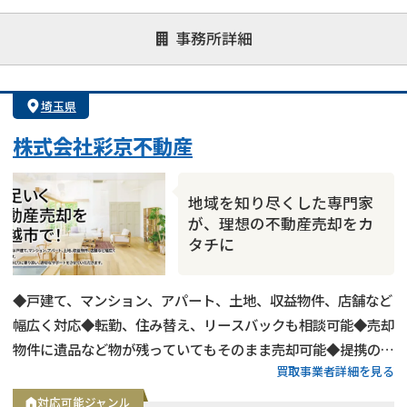
談）
事務所詳細
対応が親身
オンライン面談可能
レスポンスが早い
決済までが早い
1億円以上の買取可
業歴10年以上
埼玉県
業者案件歓迎
士業連携有り
株式会社彩京不動産
地域を知り尽くした専門家
が、理想の不動産売却をカ
タチに
◆戸建て、マンション、アパート、土地、収益物件、店舗など
幅広く対応◆転勤、住み替え、リースバックも相談可能◆売却
物件に遺品など物が残っていてもそのまま売却可能◆提携の税
買取事業者詳細を見る
理士、司法書士がいるため、相続、離婚なども相談可能◆埼玉
県および東京都は高価買取
対応可能ジャンル