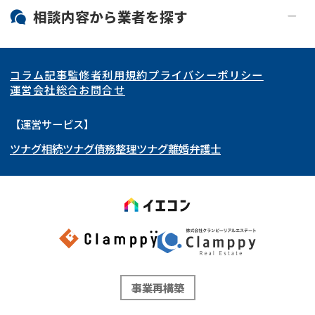
北海道・東北
相談内容から
業者
を探す
関東
北海道
青森県
空き家
事故物件
コラム記事
監修者
利用規約
プライバシーポリシー
再建築不可
底地
東海
岩手県
東京都
宮城県
神奈川県
運営会社
総合お問合せ
借地
共有持分
関西
秋田県
埼玉県
愛知県
山形県
千葉県
静岡県
【運営サービス】
ゴミ屋敷
任意売却
ツナグ相続
ツナグ債務整理
ツナグ離婚弁護士
北陸・甲信越
福島県
茨城県
岐阜県
大阪府
群馬県
山梨県
京都府
リースバック
中国・四国
栃木県
兵庫県
長野県
奈良県
石川県
九州・沖縄
滋賀県
福井県
広島県
和歌山県
富山県
岡山県
新潟県
山口県
福岡県
三重県
島根県
佐賀県
事業再構築
鳥取県
長崎県
徳島県
熊本県