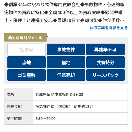
◆創業34年の訳あり物件専門買取会社◆事故物件・心理的瑕
疵物件の買取に特化◆全国400件以上の買取実績◆顧問弁護
士・税理士と連携で安心◆最短10日で売却可能◆仲介手数
買取事業者詳細を見る
料・諸費用も会社負担◆不要物撤去費用も無料◆リースバック
にも対応◆現地調査・査定は無料
対応可能ジャンル
空き家
事故物件
再建築不可
底地
借地
共有持分
ゴミ屋敷
任意売却
リースバック
住所
兵庫県尼崎市富松町3-39-22
最寄り駅
阪急神戸線「塚口駅」徒歩約18分
受付時間
9:30～20:00