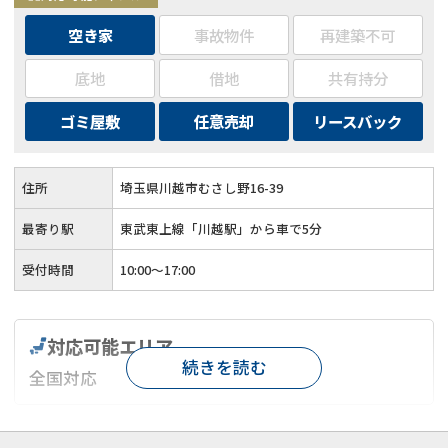
空き家
事故物件
再建築不可
底地
借地
共有持分
ゴミ屋敷
任意売却
リースバック
住所
埼玉県川越市むさし野16-39
最寄り駅
東武東上線「川越駅」から車で5分
受付時間
10:00〜17:00
対応可能エリア
続きを読む
全国対応
対応が親身
オンライン面談可能
レスポンスが早い