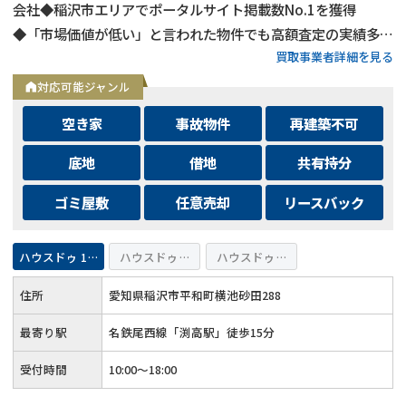
会社◆稲沢市エリアでポータルサイト掲載数No.1を獲得
◆「市場価値が低い」と言われた物件でも高額査定の実績多数
買取事業者詳細を見る
◆不動産査定は完全無料で対応◆ご家族連れでも安心のキッズ
スペースあり◆メールでのご相談は24時間受付中
対応可能ジャンル
空き家
事故物件
再建築不可
底地
借地
共有持分
ゴミ屋敷
任意売却
リースバック
ハウスドゥ 155号稲沢
ハウスドゥ 愛西
ハウスドゥ 弥富・佐屋
住所
愛知県稲沢市平和町横池砂田288
最寄り駅
名鉄尾西線「渕高駅」徒歩15分
受付時間
10:00～18:00