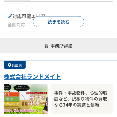
対応可能エリア
続きを読む
全国対応
対応が親身
オンライン面談可能
レスポンスが早い
事務所詳細
決済までが早い
1億円以上の買取可
業歴10年以上
業者案件歓迎
士業連携有り
兵庫県
株式会社ランドメイト
事件・事故物件、心理的瑕
疵など、訳あり物件の買取
なら34年の実績と信頼