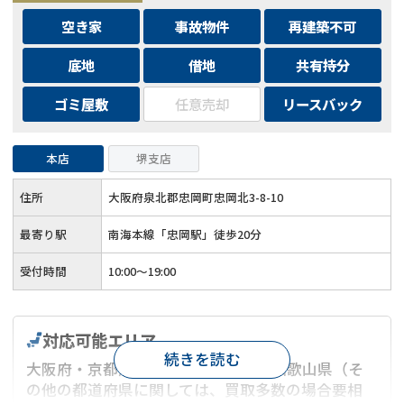
空き家
事故物件
再建築不可
底地
借地
共有持分
ゴミ屋敷
任意売却
リースバック
本店
堺支店
住所
大阪府泉北郡忠岡町忠岡北3-8-10
最寄り駅
南海本線「忠岡駅」徒歩20分
受付時間
10:00～19:00
対応可能エリア
続きを読む
大阪府・京都府・兵庫県・奈良県・和歌山県（そ
の他の都道府県に関しては、買取多数の場合要相