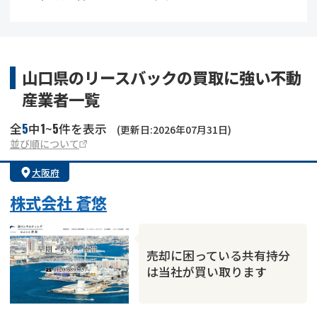
借地
共有持分
共有持分
底地
業者を探す
ゴミ屋敷
訳あり不動産
任意売却
不動産投資
山口県のリースバックの買取に強い不動
産業者一覧
リースバック
土地売却
不動産相続
5
1
5
全
中
~
件を表示
(更新日:2026年07月31日)
借地
不動産リースバック
並び順について
大阪府
任意売却
空き家
株式会社 蒼悠
アンケート調査
売却に困っている共有持分
は当社が買い取ります