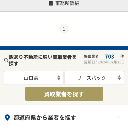
事務所詳細
決済までが早い
1億円以上の買取可
業歴10年以上
業者案件歓迎
士業連携有り
1
703
訳あり不動産に強い買取業者を
掲載業者
件
更新日 :
2026年07月31日
探す
山口県
リースバック
買取業者を探す
都道府県から
業者
を探す