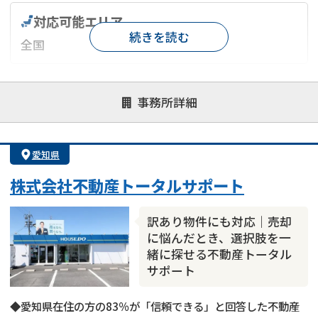
対応可能エリア
続きを読む
全国
対応が親身
オンライン面談可能
レスポンスが早い
事務所詳細
決済までが早い
1億円以上の買取可
業歴10年以上
業者案件歓迎
士業連携有り
愛知県
株式会社不動産トータルサポート
訳あり物件にも対応｜売却
に悩んだとき、選択肢を一
緒に探せる不動産トータル
サポート
◆愛知県在住の方の83％が「信頼できる」と回答した不動産