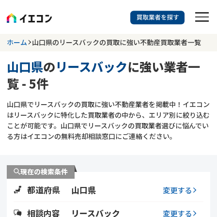
訳あり物件に強い業者を探す
ホーム
山口県のリースバックの買取に強い不動産買取業者一覧
山口県
の
リースバック
に強い業者一
山口県
リースバック
覧 - 5件
703
掲載業者
件
検索する
山口県でリースバックの買取に強い不動産業者を掲載中！イエコン
更新日 :
2026年07月31日
はリースバックに特化した買取業者の中から、エリア別に絞り込む
ことが可能です。山口県でリースバックの買取業者選びに悩んでい
業者を探す
る方はイエコンの無料売却相談窓口にご連絡ください。
相談内容で探す
現在の検索条件
空き家
不動産コラム
事故物件
都道府県
山口県
変更する
再建築不可
不動産売却
底地
再建築不可物件
相談内容
リースバック
変更する