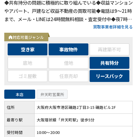
◆共有持分の問題に積極的に取り組んでいる◆収益マンション
やアパート、戸建など収益不動産の買取可能◆電話は9～21時
まで、メール・LINEは24時間無料相談・査定受付中◆夜7時以
買取事業者詳細を見る
降も営業
対応可能ジャンル
空き家
事故物件
再建築不可
底地
借地
共有持分
ゴミ屋敷
任意売却
リースバック
本店
弁天町営業所
住所
大阪府大阪市港区磯路2丁目3-15 磯路ビル2F
最寄り駅
大阪環状線「弁天町駅」徒歩5分
受付時間
10:00～20:00