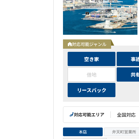
対応可能ジャンル
空き家
事
借地
共
リースバック
対応可能エリア
全国対応
本店
弁天町営業所