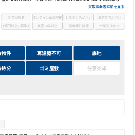
件・訳あり物件の買取に対応！
買取事業者詳細を見る
対応が親身
オンライン面談可能
レスポンスが早い
決済までが早い
1億円以上の買取可
業歴10年以上
業者案件歓迎
士業連携有り
故物件
再建築不可
底地
有持分
ゴミ屋敷
任意売却