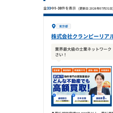
33
1
30
全
中
~
件を表示
(更新日:2026年07月31日
東京都
株式会社クランピーリア
業界最大級の士業ネットワーク
さい！