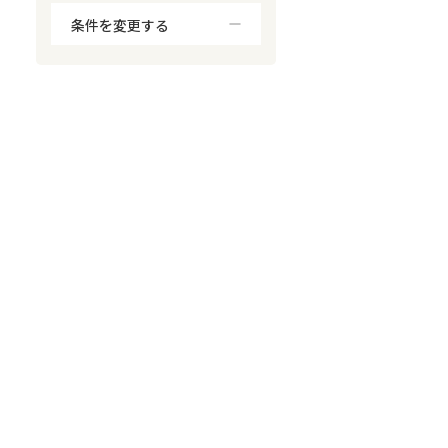
条件を変更する
対応が親身
オンライン面談可能
レスポンスが早い
決済までが早い
1億円以上の買取可
業歴10年以上
業者案件歓迎
士業連携有り