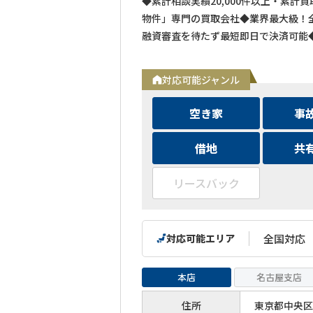
◆累計相談実績20,000件以上・累計
物件」専門の買取会社◆業界最大級！全
融資審査を待たず最短即日で決済可能
対応可能ジャンル
空き家
事
借地
共
リースバック
対応可能エリア
全国対応
本店
名古屋支店
住所
東京都中央区築