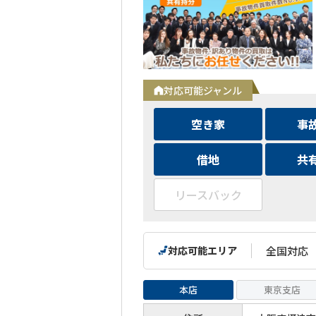
対応可能ジャンル
空き家
事
借地
共
リースバック
対応可能エリア
全国対応
本店
東京支店