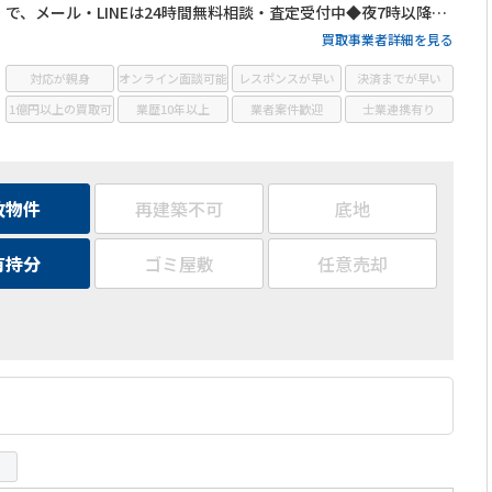
で、メール・LINEは24時間無料相談・査定受付中◆夜7時以降も
営業
買取事業者詳細を見る
対応が親身
オンライン面談可能
レスポンスが早い
決済までが早い
1億円以上の買取可
業歴10年以上
業者案件歓迎
士業連携有り
故物件
再建築不可
底地
有持分
ゴミ屋敷
任意売却