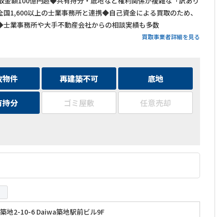
買取金額100億円超◆共有持分・底地など権利関係が複雑な「訳あり
国1,600以上の士業事務所と連携◆自己資金による買取のため、
◆士業事務所や大手不動産会社からの相談実績も多数
買取事業者詳細を見る
故物件
再建築不可
底地
有持分
ゴミ屋敷
任意売却
地2-10-6 Daiwa築地駅前ビル9F