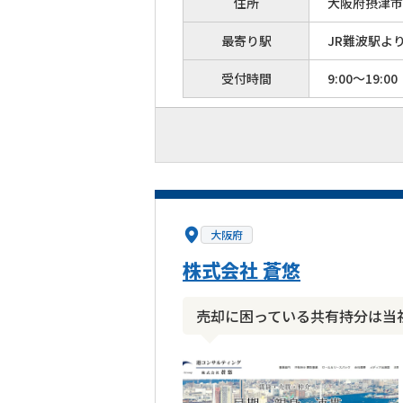
住所
大阪府摂津市
最寄り駅
JR難波駅よ
受付時間
9:00～19:00
大阪府
株式会社 蒼悠
売却に困っている共有持分は当