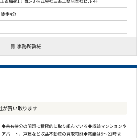
正雀稲荷1丁目5-3 株式会社三条工務店本社ビル 4F
り徒歩4分
事務所詳細
社が買い取ります
◆共有持分の問題に積極的に取り組んでいる◆収益マンションや
アパート、戸建など収益不動産の買取可能◆電話は9～21時ま