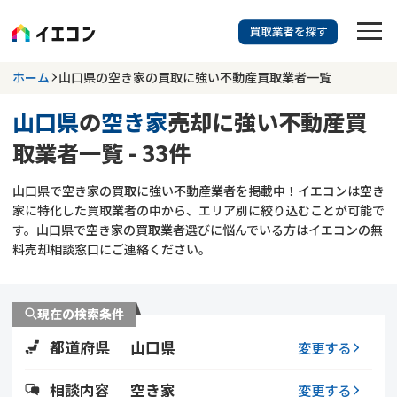
訳あり物件に強い業者を探す
ホーム
山口県の空き家の買取に強い不動産買取業者一覧
山口県
の
空き家
売却に強い不動産買
山口県
空き家
取業者一覧 - 33件
703
掲載業者
件
検索する
山口県で空き家の買取に強い不動産業者を掲載中！イエコンは空き
更新日 :
2026年07月31日
家に特化した買取業者の中から、エリア別に絞り込むことが可能で
す。山口県で空き家の買取業者選びに悩んでいる方はイエコンの無
業者を探す
料売却相談窓口にご連絡ください。
相談内容で探す
現在の検索条件
空き家
不動産コラム
事故物件
都道府県
山口県
変更する
再建築不可
不動産売却
底地
再建築不可物件
相談内容
空き家
変更する