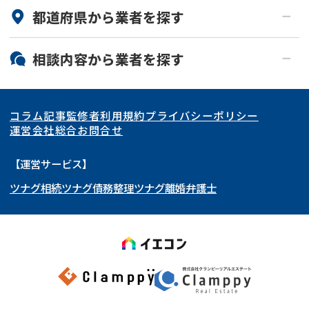
都道府県から
業者
を探す
北海道・東北
相談内容から
業者
を探す
関東
北海道
青森県
空き家
事故物件
コラム記事
監修者
利用規約
プライバシーポリシー
再建築不可
底地
東海
岩手県
東京都
宮城県
神奈川県
運営会社
総合お問合せ
借地
共有持分
関西
秋田県
埼玉県
愛知県
山形県
千葉県
静岡県
【運営サービス】
ゴミ屋敷
任意売却
ツナグ相続
ツナグ債務整理
ツナグ離婚弁護士
北陸・甲信越
福島県
茨城県
岐阜県
大阪府
群馬県
山梨県
京都府
リースバック
中国・四国
栃木県
兵庫県
長野県
奈良県
石川県
九州・沖縄
滋賀県
福井県
広島県
和歌山県
富山県
岡山県
新潟県
山口県
福岡県
三重県
島根県
佐賀県