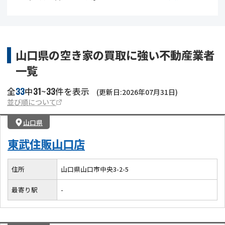
借地
共有持分
共有持分
底地
業者を探す
ゴミ屋敷
訳あり不動産
任意売却
不動産投資
山口県の空き家の買取に強い不動産業者
一覧
リースバック
土地売却
不動産相続
33
31
33
全
中
~
件を表示
(更新日:2026年07月31日)
借地
不動産リースバック
並び順について
山口県
任意売却
空き家
東武住販山口店
アンケート調査
住所
山口県山口市中央3-2-5
最寄り駅
-