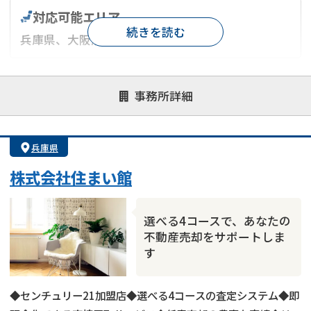
対応可能エリア
続きを読む
兵庫県、大阪府
対応が親身
オンライン面談可能
レスポンスが早い
事務所詳細
決済までが早い
1億円以上の買取可
業歴10年以上
業者案件歓迎
士業連携有り
兵庫県
株式会社住まい館
選べる4コースで、あなたの
不動産売却をサポートしま
す
◆センチュリー21加盟店◆選べる4コースの査定システム◆即