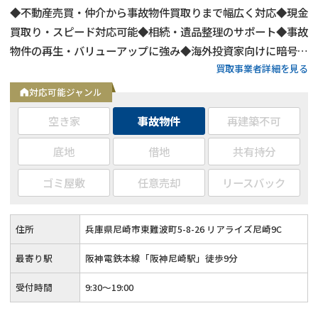
◆不動産売買・仲介から事故物件買取りまで幅広く対応◆現金
買取り・スピード対応可能◆相続・遺品整理のサポート◆事故
物件の再生・バリューアップに強み◆海外投資家向けに暗号資
買取事業者詳細を見る
産決済対応◆特殊清掃からリフォーム、供養・お祓いまでワン
ストップサービス◆宅地建物取引業免許取得
対応可能ジャンル
空き家
事故物件
再建築不可
底地
借地
共有持分
ゴミ屋敷
任意売却
リースバック
住所
兵庫県尼崎市東難波町5-8-26 リアライズ尼崎9C
最寄り駅
阪神電鉄本線「阪神尼崎駅」徒歩9分
受付時間
9:30～19:00