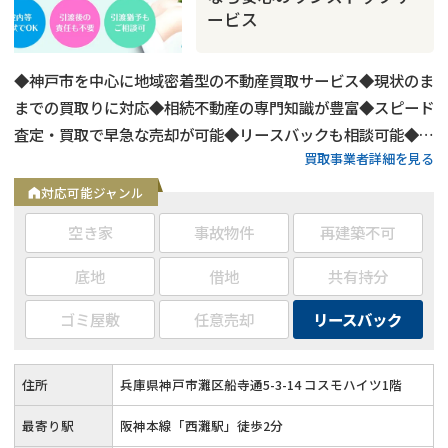
ービス
◆神戸市を中心に地域密着型の不動産買取サービス◆現状のま
までの買取りに対応◆相続不動産の専門知識が豊富◆スピード
査定・買取で早急な売却が可能◆リースバックも相談可能◆物
買取事業者詳細を見る
件引渡し時期の柔軟な対応◆売却後のアフターフォローも充実
対応可能ジャンル
空き家
事故物件
再建築不可
底地
借地
共有持分
ゴミ屋敷
任意売却
リースバック
住所
兵庫県神戸市灘区船寺通5-3-14 コスモハイツ1階
最寄り駅
阪神本線「西灘駅」徒歩2分