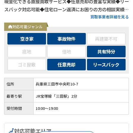
現金化できる直接買取サービス◆任意売却の豊富な実績◆リー
スバック対応可能◆住宅ローン返済にお困りの方の相談実績多
買取事業者詳細を見る
数◆三田駅から徒歩2分の好立地◆査定・相談は無料◆秘密厳
守で対応
対応可能ジャンル
空き家
事故物件
再建築不可
底地
借地
共有持分
ゴミ屋敷
任意売却
リースバック
住所
兵庫県三田市中央町10-7
最寄り駅
JR宝塚線「三田駅」2分
受付時間
10:00～19:00
対応可能エリア