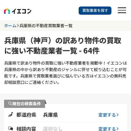
訳あり物件に強い業者を探す
ホーム
兵庫県の不動産買取業者一覧
兵庫県（神戸）の訳あり物件の買取
兵庫県
相談内容を選択
に強い不動産業者一覧 - 64件
703
掲載業者
件
検索する
兵庫県で訳あり物件の買取に強い不動産業者を掲載中！イエコンは
更新日 :
2026年07月31日
兵庫県の中から訳あり不動産のジャンルに併せて絞り込むことが可
能です。兵庫県で買取業者選びに悩んでいる方はイエコンの無料売
業者を探す
却相談窓口にご連絡ください。
相談内容で探す
現在の検索条件
空き家
不動産コラム
事故物件
都道府県
兵庫県
変更する
再建築不可
不動産売却
底地
再建築不可物件
相談内容
選択なし
変更する