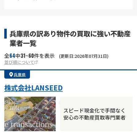
借地
共有持分
共有持分
底地
業者を探す
ゴミ屋敷
訳あり不動産
任意売却
不動産投資
兵庫県の訳あり物件の買取に強い不動産
業者一覧
リースバック
土地売却
不動産相続
64
31
60
全
中
~
件を表示
(更新日:2026年07月31日)
借地
不動産リースバック
並び順について
兵庫県
任意売却
空き家
株式会社LANSEED
アンケート調査
スピード現金化で手間なく
安心の不動産買取専門業者