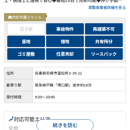
買取事業者詳細を見る
料・諸費用も会社負担◆不要物撤去費用も無料◆リースバック
にも対応◆現地調査・査定は無料
対応可能ジャンル
空き家
事故物件
再建築不可
底地
借地
共有持分
ゴミ屋敷
任意売却
リースバック
住所
兵庫県尼崎市富松町3-39-22
最寄り駅
阪急神戸線「塚口駅」徒歩約18分
受付時間
9:30～20:00
対応可能エリア
続きを読む
全国