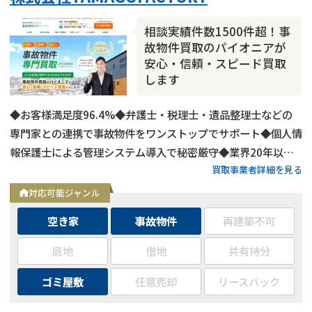
相談実績件数1500件超！事
故物件買取のパイオニアが
安心・信頼・スピード買取
します
◆お客様満足度96.4%◆弁護士・税理士・遺品整理士などの
専門家との連携で事故物件をワンストップでサポート◆個人情
報保護士による管理システム導入で秘密厳守◆業界20年以上
買取事業者詳細を見る
のベテランが複数在籍◆メールでの無料相談・査定は24時間
受付中
対応可能ジャンル
空き家
事故物件
再建築不可
底地
借地
共有持分
ゴミ屋敷
任意売却
リースバック