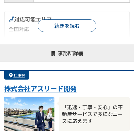
対応可能エリア
続きを読む
全国対応
対応が親身
オンライン面談可能
レスポンスが早い
事務所詳細
決済までが早い
1億円以上の買取可
業歴10年以上
業者案件歓迎
士業連携有り
兵庫県
株式会社アスリード開発
「迅速・丁寧・安心」の不
動産サービスで多様なニー
ズに応えます