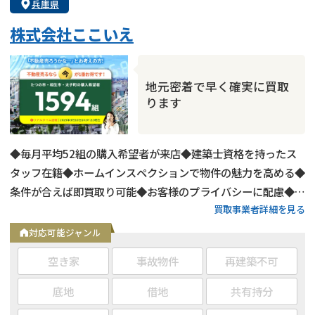
兵庫県
株式会社ここいえ
地元密着で早く確実に買取
ります
◆毎月平均52組の購入希望者が来店◆建築士資格を持ったス
タッフ在籍◆ホームインスペクションで物件の魅力を高める◆
条件が合えば即買取り可能◆お客様のプライバシーに配慮◆売
買取事業者詳細を見る
る・貸す・借りる・建てる・直す・片付けるまで何でも相談可
能◆LINEでお問い合わせも受付中
対応可能ジャンル
空き家
事故物件
再建築不可
底地
借地
共有持分