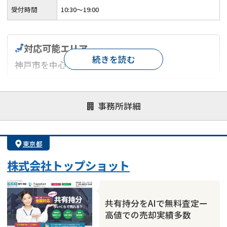
受付時間
10:30～19:00
対応可能エリア
続きを読む
神戸市を中心とした兵庫県内
対応が親身
オンライン面談可能
レスポンスが早い
事務所詳細
決済までが早い
1億円以上の買取可
業歴10年以上
業者案件歓迎
士業連携有り
東京都
株式会社トップショット
共有持分をAIで無料査定ー
高値での売却実績多数