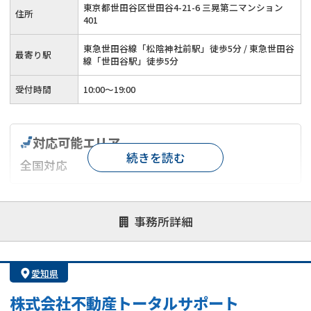
東京都世田谷区世田谷4-21-6 三晃第二マンション
住所
401
東急世田谷線「松陰神社前駅」徒歩5分 / 東急世田谷
最寄り駅
線「世田谷駅」徒歩5分
受付時間
10:00〜19:00
対応可能エリア
続きを読む
全国対応
対応が親身
オンライン面談可能
レスポンスが早い
事務所詳細
決済までが早い
1億円以上の買取可
業歴10年以上
業者案件歓迎
士業連携有り
愛知県
株式会社不動産トータルサポート