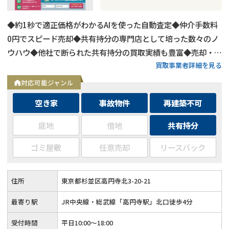
◆約1秒で適正価格がわかるAIを使った自動査定◆仲介手数料
0円でスピード売却◆共有持分の専門店として培った数々のノ
ウハウ◆他社で断られた共有持分の買取実績も豊富◆売却・査
買取事業者詳細を見る
定の相談はメールで24時間受付中
対応可能ジャンル
空き家
事故物件
再建築不可
底地
借地
共有持分
ゴミ屋敷
任意売却
リースバック
住所
東京都杉並区高円寺北3-20-21
最寄り駅
JR中央線・総武線「高円寺駅」北口徒歩4分
受付時間
平日10:00～18:00