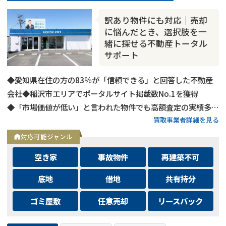
訳あり物件にも対応｜売却
に悩んだとき、選択肢を一
緒に探せる不動産トータル
サポート
◆愛知県在住の方の83％が「信頼できる」と回答した不動産
会社◆稲沢市エリアでポータルサイト掲載数No.1を獲得
◆「市場価値が低い」と言われた物件でも高額査定の実績多数
買取事業者詳細を見る
◆不動産査定は完全無料で対応◆ご家族連れでも安心のキッズ
スペースあり◆メールでのご相談は24時間受付中
対応可能ジャンル
空き家
事故物件
再建築不可
底地
借地
共有持分
ゴミ屋敷
任意売却
リースバック