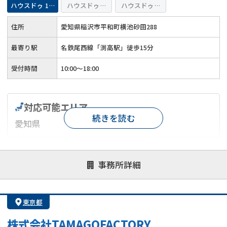
ハウスドゥ 155号稲沢
ハウスドゥ 愛西
ハウスドゥ 弥富・佐屋
住所
愛知県稲沢市平和町横池砂田288
最寄り駅
名鉄尾西線「渕高駅」徒歩15分
受付時間
10:00～18:00
対応可能エリア
続きを読む
愛知県
対応が親身
オンライン面談可能
レスポンスが早い
事務所詳細
決済までが早い
1億円以上の買取可
業歴10年以上
業者案件歓迎
士業連携有り
東京都
株式会社TAMAGOFACTORY