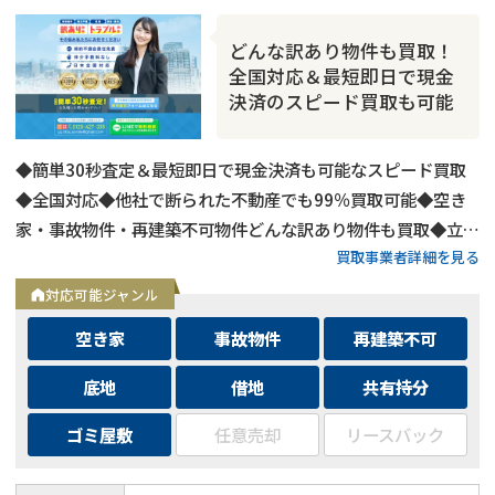
どんな訳あり物件も買取！
全国対応＆最短即日で現金
決済のスピード買取も可能
◆簡単30秒査定＆最短即日で現金決済も可能なスピード買取
◆全国対応◆他社で断られた不動産でも99％買取可能◆空き
家・事故物件・再建築不可物件どんな訳あり物件も買取◆立ち
買取事業者詳細を見る
退き・相続・共有持分など複雑な問題を抱えた不動産もOK
対応可能ジャンル
空き家
事故物件
再建築不可
底地
借地
共有持分
ゴミ屋敷
任意売却
リースバック