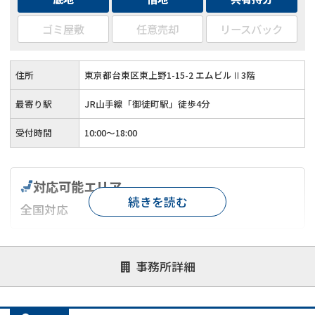
ゴミ屋敷
任意売却
リースバック
住所
東京都台東区東上野1-15-2 エムビルⅡ3階
最寄り駅
JR山手線「御徒町駅」徒歩4分
受付時間
10:00〜18:00
対応可能エリア
続きを読む
全国対応
対応が親身
オンライン面談可能
レスポンスが早い
事務所詳細
決済までが早い
1億円以上の買取可
業歴10年以上
業者案件歓迎
士業連携有り