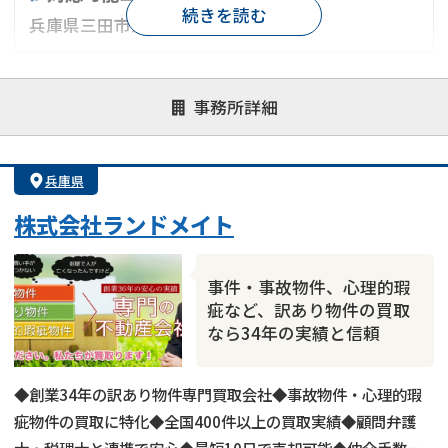
続きを読む
兵庫県三田市及び周辺地域
対応が親身
オンライン面談可能
レスポンスが早い
事務所詳細
決済までが早い
1億円以上の買取可
業歴10年以上
業者案件歓迎
士業連携有り
兵庫県
株式会社ランドメイト
事件・事故物件、心理的瑕
疵など、訳あり物件の買取
なら34年の実績と信頼
◆創業34年の訳あり物件専門買取会社◆事故物件・心理的瑕
疵物件の買取に特化◆全国400件以上の買取実績◆顧問弁護
士・税理士と連携で安心◆最短10日で売却可能◆仲介手数