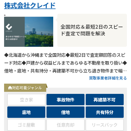
株式会社クレイド
全国対応＆最短2日のスピー
ド査定で問題を解決
◆北海道から沖縄まで全国対応◆最短2日で査定額回答のスピ
ード対応◆戸建から収益ビルまであらゆる不動産を取り扱い◆
借地・底地・共有持分・再建築不可から立ち退き物件まで幅広
買取事業者詳細を見る
く対応◆用途区分・種類不問でバルク購入も相談可能
対応可能ジャンル
空き家
事故物件
再建築不可
底地
借地
共有持分
ゴミ屋敷
任意売却
リースバック