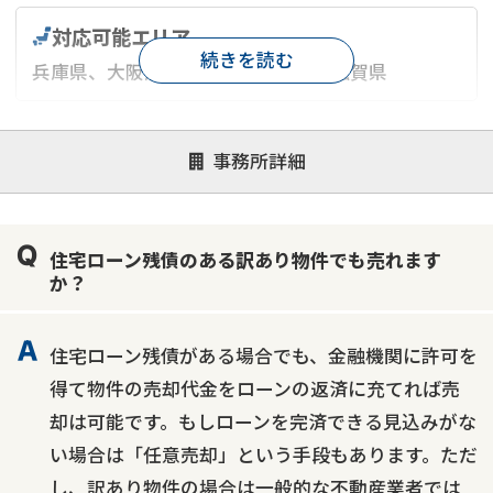
対応可能エリア
続きを読む
兵庫県、大阪府、京都府、奈良県、滋賀県
対応が親身
オンライン面談可能
レスポンスが早い
事務所詳細
決済までが早い
1億円以上の買取可
業歴10年以上
業者案件歓迎
士業連携有り
住宅ローン残債のある訳あり物件でも売れます
か？
住宅ローン残債がある場合でも、金融機関に許可を
得て物件の売却代金をローンの返済に充てれば売
却は可能です。もしローンを完済できる見込みがな
い場合は「任意売却」という手段もあります。ただ
し、訳あり物件の場合は一般的な不動産業者では