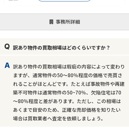
対応が親身
オンライン面談可能
レスポンスが早い
事務所詳細
決済までが早い
1億円以上の買取可
業歴10年以上
業者案件歓迎
士業連携有り
訳あり物件の買取相場はどのくらいですか？
訳あり物件の買取相場は瑕疵の内容によって変わり
ますが、通常物件の50～80％程度の価格で売買さ
れることがほとんどです。たとえば事故物件や再建
築不可物件は通常物件の50~70％、欠陥住宅は70
～80％程度と差があります。ただし、この相場は
あくまで目安のため、正確な売却価格を知りたい
場合は買取業者へ査定を依頼しましょう。