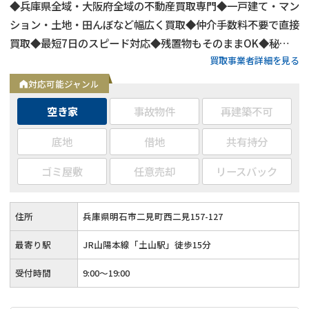
◆兵庫県全域・大阪府全域の不動産買取専門◆一戸建て・マン
ション・土地・田んぼなど幅広く買取◆仲介手数料不要で直接
買取◆最短7日のスピード対応◆残置物もそのままOK◆秘密
買取事業者詳細を見る
厳守で周囲に知られず売却可能◆引渡し時期の相談可能◆税理
士・弁護士・司法書士と連携◆確定申告までフォロー
対応可能ジャンル
空き家
事故物件
再建築不可
底地
借地
共有持分
ゴミ屋敷
任意売却
リースバック
住所
兵庫県明石市二見町西二見157-127
最寄り駅
JR山陽本線「土山駅」徒歩15分
受付時間
9:00～19:00