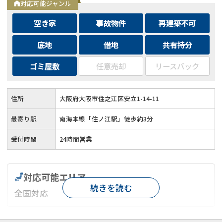
対応可能ジャンル
空き家
事故物件
再建築不可
底地
借地
共有持分
ゴミ屋敷
任意売却
リースバック
住所
大阪府大阪市住之江区安立1-14-11
最寄り駅
南海本線「住ノ江駅」徒歩約3分
受付時間
24時間営業
対応可能エリア
続きを読む
全国対応
対応が親身
オンライン面談可能
レスポンスが早い