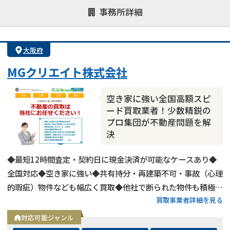
事務所詳細
決済までが早い
1億円以上の買取可
業歴10年以上
業者案件歓迎
士業連携有り
大阪府
MGクリエイト株式会社
空き家に強い全国高額スピ
ード買取業者！少数精鋭の
プロ集団が不動産問題を解
決
◆最短12時間査定・契約日に現金決済が可能なケースあり◆
全国対応◆空き家に強い◆共有持分・再建築不可・事故（心理
的瑕疵）物件なども幅広く買取◆他社で断られた物件も積極買
買取事業者詳細を見る
取◆近畿圏内に強く年間約50件以上の不動産買取実績あり
対応可能ジャンル