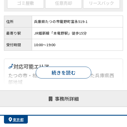
ゴミ屋敷
任意売却
リースバック
住所
兵庫県たつの市龍野町富永519-1
最寄り駅
JR姫新線「本竜野駅」徒歩15分
受付時間
10:00～19:00
対応可能エリア
続きを読む
たつの市・相生市・太子町を中心とした兵庫県西
部地域
対応が親身
オンライン面談可能
レスポンスが早い
事務所詳細
決済までが早い
1億円以上の買取可
業歴10年以上
業者案件歓迎
士業連携有り
東京都