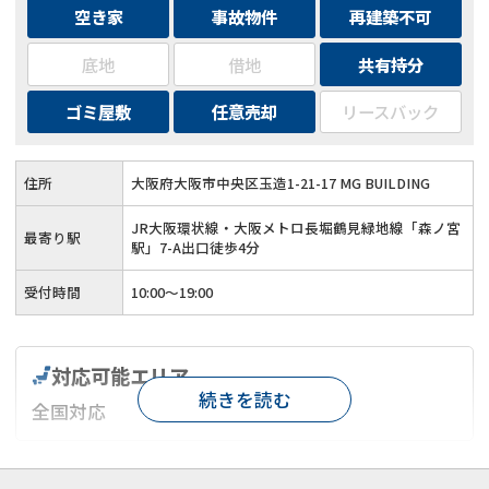
空き家
事故物件
再建築不可
底地
借地
共有持分
ゴミ屋敷
任意売却
リースバック
住所
大阪府大阪市中央区玉造1-21-17 MG BUILDING
JR大阪環状線・大阪メトロ長堀鶴見緑地線「森ノ宮
最寄り駅
駅」7-A出口徒歩4分
受付時間
10:00〜19:00
訳あり物件
のお悩みならこちら
対応可能エリア
《現在営業中》お電話繋がります
続きを読む
全国対応
0120-543-191
メール
対応が親身
オンライン面談可能
レスポンスが早い