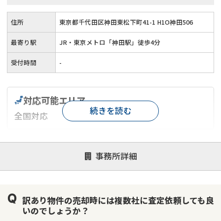
住所
東京都千代田区神田東松下町41-1 H1O神田506
最寄り駅
JR・東京メトロ「神田駅」徒歩4分
受付時間
-
対応可能エリア
続きを読む
全国対応
対応が親身
オンライン面談可能
レスポンスが早い
事務所詳細
決済までが早い
1億円以上の買取可
業歴10年以上
業者案件歓迎
士業連携有り
訳あり物件の売却時には複数社に査定依頼しても良
いのでしょうか？