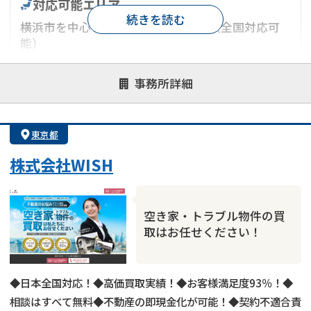
対応可能エリア
続きを読む
横浜市を中心とした神奈川県エリア（全国対応可
能）
対応が親身
オンライン面談可能
レスポンスが早い
事務所詳細
決済までが早い
1億円以上の買取可
業歴10年以上
業者案件歓迎
士業連携有り
東京都
株式会社WISH
空き家・トラブル物件の買
取はお任せください！
◆日本全国対応！◆高価買取実績！◆お客様満足度93％！◆
相談はすべて無料◆不動産の即現金化が可能！◆契約不適合責