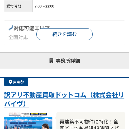
受付時間
7:00〜22:00
対応可能エリア
続きを読む
全国対応
対応が親身
オンライン面談可能
レスポンスが早い
事務所詳細
決済までが早い
1億円以上の買取可
業歴10年以上
業者案件歓迎
士業連携有り
東京都
訳アリ不動産買取ドットコム（株式会社リ
バイヴ）
再建築不可物件に特化！全
国どこでも最短48時間スピ