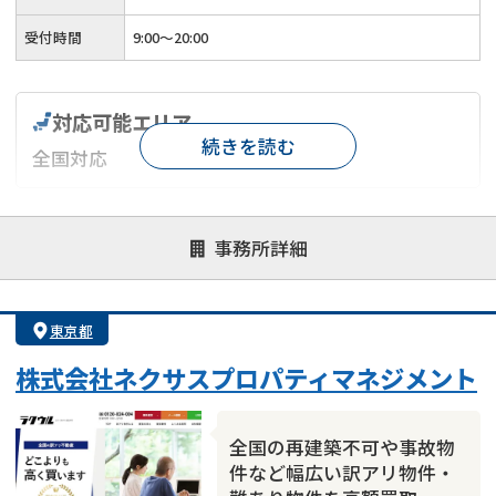
受付時間
9:00～20:00
対応可能エリア
続きを読む
全国対応
対応が親身
オンライン面談可能
レスポンスが早い
事務所詳細
決済までが早い
1億円以上の買取可
業歴10年以上
業者案件歓迎
士業連携有り
東京都
株式会社ネクサスプロパティマネジメント
全国の再建築不可や事故物
件など幅広い訳アリ物件・