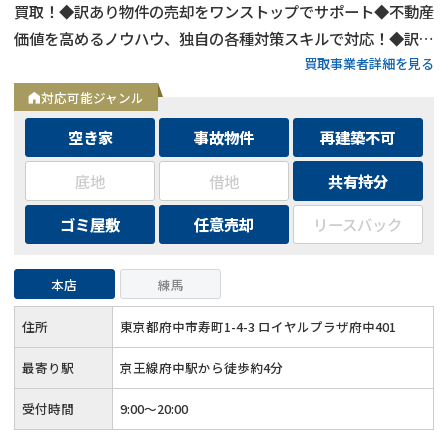
買取！◆訳あり物件の売却をワンストップでサポート◆不動産
価値を高めるノウハウ、独自の各種対策スキルで対応！◆訳あ
買取事業者詳細を見る
り物件の買取エリアは全国対応！
対応可能ジャンル
空き家
事故物件
再建築不可
底地
借地
共有持分
ゴミ屋敷
任意売却
リースバック
本店
練馬
住所
東京都府中市寿町1-4-3 ロイヤルプラザ府中401
最寄り駅
京王線府中駅から徒歩約4分
受付時間
9:00～20:00