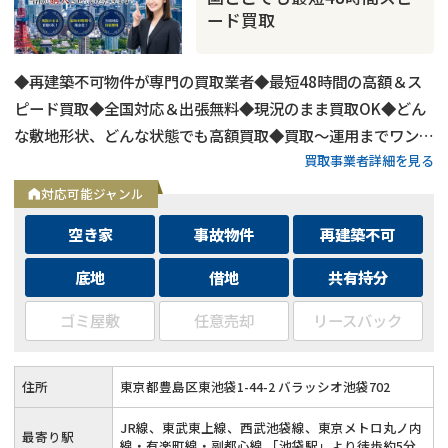
ード買取
◆再建築不可物件が専門の買取業者◆最短48時間の高額＆ス
ピード買取◆全国対応＆出張無料◆現況のまま買取OK◆どん
な敷地形状、どんな状態でも高額買取◆買取〜運用までワンス
買取事業者詳細を見る
トップ対応◆無料査定＆相談はフォームから24時間受付
対応可能ジャンル
空き家
事故物件
再建築不可
底地
借地
共有持分
ゴミ屋敷
任意売却
リースバック
住所
東京都豊島区東池袋1-44-2 バラッシオ池袋702
JR線、東武東上線、西武池袋線、東京メトロ丸ノ内
最寄り駅
線・有楽町線・副都心線 「池袋駅」より徒歩約5分