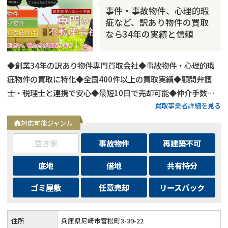
事件・事故物件、心理的瑕
疵など、訳あり物件の買取
なら34年の実績と信頼
◆創業34年の訳あり物件専門買取会社◆事故物件・心理的瑕
疵物件の買取に特化◆全国400件以上の買取実績◆顧問弁護
士・税理士と連携で安心◆最短10日で売却可能◆仲介手数
買取事業者詳細を見る
料・諸費用も会社負担◆不要物撤去費用も無料◆リースバック
にも対応◆現地調査・査定は無料
対応可能ジャンル
空き家
事故物件
再建築不可
底地
借地
共有持分
ゴミ屋敷
任意売却
リースバック
住所
兵庫県尼崎市富松町3-39-22