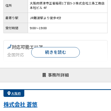
大阪府摂津市正雀稲荷1丁目5-3 株式会社三条工務店
住所
本社ビル 4F
最寄り駅
JR難波駅より徒歩4分
受付時間
9:00～19:00
対応可能エリア
続きを読む
全国対応
対応が親身
オンライン面談可能
レスポンスが早い
事務所詳細
決済までが早い
1億円以上の買取可
業歴10年以上
業者案件歓迎
士業連携有り
大阪府
株式会社 蒼悠