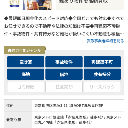
難あり物件を高額買取
◆最短即日現金化のスピード対応◆全国どこでも対応◆すべて
お任せできるので不動産や法律の知識は不要◆再建築不可物
件・事故物件・共有持分など他社が扱いにくい不動産も積極買
買取事業者詳細を見る
取◆残置物・ゴミ屋敷・シロアリ被害がある物件もそのままで
買取
対応可能ジャンル
空き家
事故物件
再建築不可
底地
借地
共有持分
ゴミ屋敷
任意売却
リースバック
住所
東京都港区赤坂3-11-15 VORT赤坂見附5F
東京メトロ銀座線「赤坂見附駅」徒歩4分 / 東京メト
最寄り駅
ロ丸ノ内線「赤坂見附駅」徒歩4分