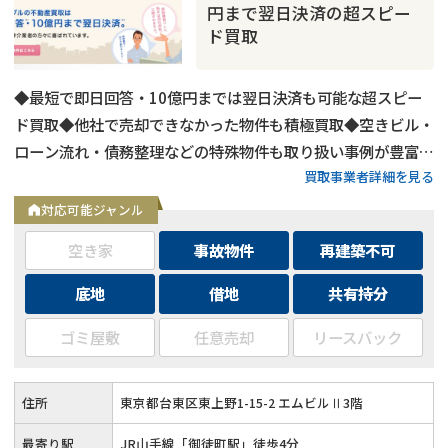
円まで翌日決済の超スピー
ド買取
◆最短で即日回答・10億円までは翌日決済も可能な超スピー
ド買取◆他社で売却できなかった物件も積極買取◆空きビル・
ローン流れ・債務整理などの特殊物件も取り扱い事例が豊富◆
買取事業者詳細を見る
東京都内および全国の政令指定都市に対応
対応可能ジャンル
空き家
事故物件
再建築不可
底地
借地
共有持分
事故物件
の売却でお悩みならこちら
ゴミ屋敷
任意売却
リースバック
営業時間外
（メール問合せなら24時間受付）
0120-543-357
メール
住所
東京都台東区東上野1-15-2 エムビルⅡ3階
最寄り駅
JR山手線「御徒町駅」徒歩4分