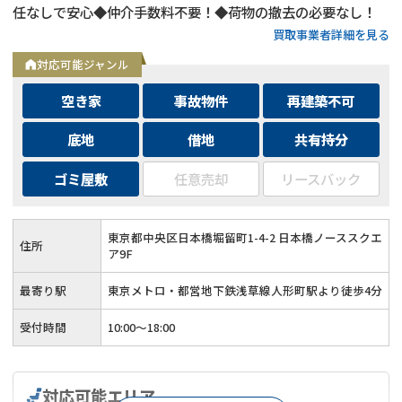
任なしで安心◆仲介手数料不要！◆荷物の撤去の必要なし！
買取事業者詳細を見る
対応可能ジャンル
空き家
事故物件
再建築不可
底地
借地
共有持分
ゴミ屋敷
任意売却
リースバック
東京都中央区日本橋堀留町1-4-2 日本橋ノーススクエ
住所
ア9F
最寄り駅
東京メトロ・都営地下鉄浅草線人形町駅より徒歩4分
受付時間
10:00～18:00
対応可能エリア