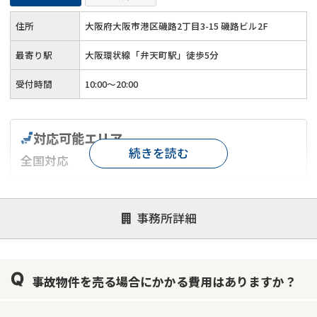
住所
大阪府大阪市港区磯路2丁目3-15 磯路ビル2F
最寄り駅
大阪環状線「弁天町駅」徒歩5分
受付時間
10:00～20:00
対応可能エリア
続きを読む
全国対応
対応が親身
オンライン面談可能
レスポンスが早い
事務所詳細
決済までが早い
1億円以上の買取可
業歴10年以上
業者案件歓迎
士業連携有り
事故物件を売る場合にかかる費用はありますか？