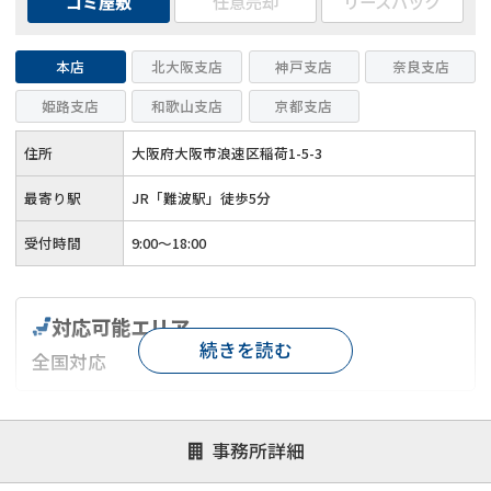
ゴミ屋敷
任意売却
リースバック
本店
北大阪支店
神戸支店
奈良支店
姫路支店
和歌山支店
京都支店
住所
大阪府大阪市浪速区稲荷1-5-3
最寄り駅
JR「難波駅」徒歩5分
受付時間
9:00～18:00
対応可能エリア
続きを読む
全国対応
対応が親身
オンライン面談可能
レスポンスが早い
事務所詳細
決済までが早い
1億円以上の買取可
業歴10年以上