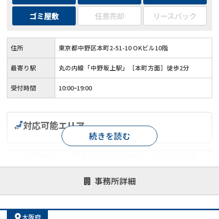
ゴミ屋敷
任意売却
リースバック
住所
東京都中野区本町2-51-10 OKビル10階
最寄り駅
丸の内線「中野坂上駅」［本町方面］徒歩2分
受付時間
10:00ｰ19:00
対応可能エリア
続きを読む
対応が親身
オンライン面談可能
レスポンスが早い
決済までが早い
1億円以上の買取可
業歴10年以上
事務所詳細
業者案件歓迎
士業連携有り
大阪府