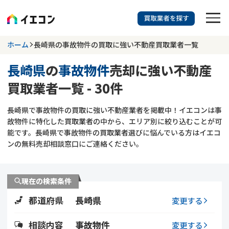
訳あり物件に強い業者を探す
ホーム
長崎県の事故物件の買取に強い不動産買取業者一覧
長崎県
の
事故物件
売却に強い不動産
長崎県
事故物件
買取業者一覧 - 30件
703
掲載業者
件
検索する
長崎県で事故物件の買取に強い不動産業者を掲載中！イエコンは事
更新日 :
2026年07月31日
故物件に特化した買取業者の中から、エリア別に絞り込むことが可
能です。長崎県で事故物件の買取業者選びに悩んでいる方はイエコ
業者を探す
ンの無料売却相談窓口にご連絡ください。
相談内容で探す
現在の検索条件
空き家
不動産コラム
事故物件
都道府県
長崎県
変更する
再建築不可
不動産売却
底地
再建築不可物件
相談内容
事故物件
変更する