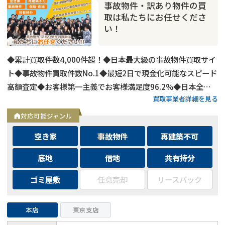
事故物件・訳あり物件の買
取は私たちにお任せくださ
い！
◆累計買取件数4,000件超！◆日本最大級の事故物件買取サイ
ト◆事故物件買取件数No.1◆最短2日で現金化可能なスピード
高額査定◆お客様第一主義でお客様満足度96.2%◆日本全国
買取事業者詳細を見る
の事故物件・訳あり物件の買取に対応！
対応可能ジャンル
空き家
事故物件
再建築不可
底地
借地
共有持分
ゴミ屋敷
任意売却
リースバック
本店
東京支店