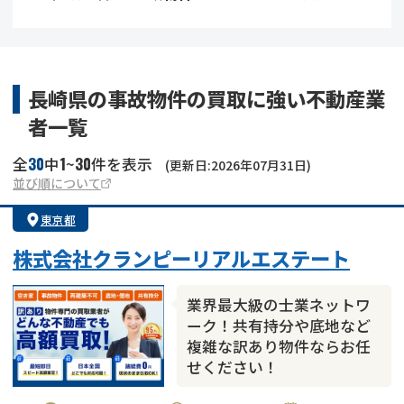
借地
共有持分
共有持分
底地
業者を探す
ゴミ屋敷
訳あり不動産
任意売却
不動産投資
長崎県の事故物件の買取に強い不動産業
者一覧
リースバック
土地売却
不動産相続
30
1
30
全
中
~
件を表示
(更新日:2026年07月31日)
借地
不動産リースバック
並び順について
東京都
任意売却
空き家
株式会社クランピーリアルエステート
アンケート調査
業界最大級の士業ネットワ
ーク！共有持分や底地など
複雑な訳あり物件ならお任
せください！