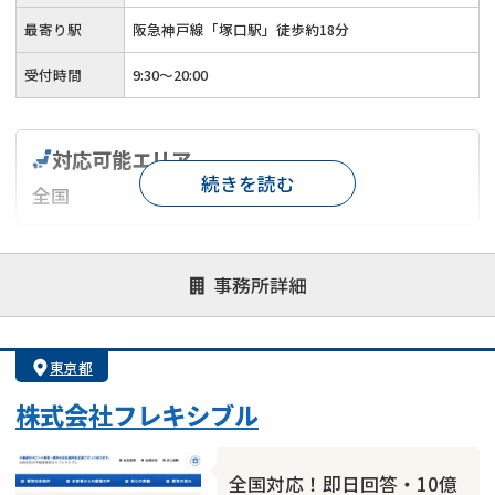
最寄り駅
阪急神戸線「塚口駅」徒歩約18分
受付時間
9:30～20:00
対応可能エリア
続きを読む
全国
対応が親身
オンライン面談可能
レスポンスが早い
事務所詳細
決済までが早い
1億円以上の買取可
業歴10年以上
業者案件歓迎
士業連携有り
東京都
株式会社フレキシブル
全国対応！即日回答・10億