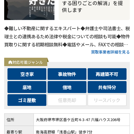
する困りごとの解消」を提
供します
◆難しい不動産に関するエキスパート◆弁護士や司法書士、税
理士との連携あるため法律や税金についての相談も可能◆物件
買取りに関する初期相談無料◆電話やメール、FAXでの相談可
買取事業者詳細を見る
能◆メールは24時間相談受付中
対応可能ジャンル
空き家
事故物件
再建築不可
底地
借地
共有持分
ゴミ屋敷
任意売却
リースバック
住所
大阪府堺市堺区香ケ丘町4-3-47 六福ハウス206号
最寄り駅
南海高野線「浅香山駅」徒歩7分