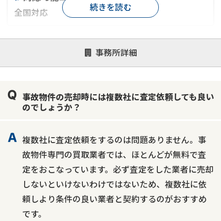
続きを読む
全国対応
対応が親身
オンライン面談可能
レスポンスが早い
事務所詳細
決済までが早い
1億円以上の買取可
業歴10年以上
業者案件歓迎
士業連携有り
事故物件の売却時には複数社に査定依頼しても良い
のでしょうか？
複数社に査定依頼をするのは問題ありません。事
故物件専門の買取業者では、ほとんどが無料で査
定をおこなっています。必ず査定をした業者に売却
しないといけないわけではないため、複数社に依
頼しより条件の良い業者と契約するのがおすすめ
です。