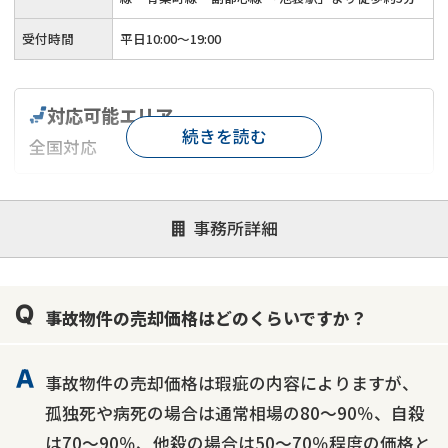
受付時間
平日10:00～19:00
対応可能エリア
続きを読む
全国対応
対応が親身
オンライン面談可能
レスポンスが早い
事務所詳細
決済までが早い
1億円以上の買取可
業歴10年以上
業者案件歓迎
士業連携有り
事故物件の売却価格はどのくらいですか？
事故物件の売却価格は瑕疵の内容によりますが、
孤独死や病死の場合は通常相場の80～90％、自殺
は70～90％、他殺の場合は50～70％程度の価格と