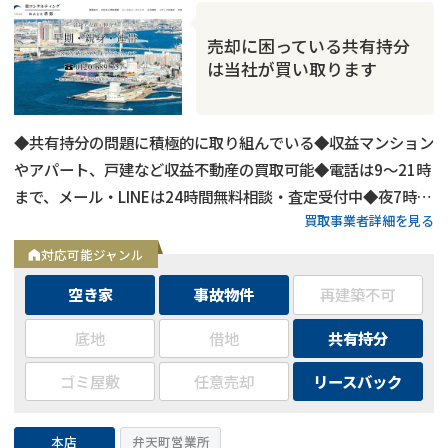
売却に困っている共有持分
は当社が買い取ります
◆共有持分の問題に積極的に取り組んでいる◆収益マンション
やアパート、戸建など収益不動産の買取可能◆電話は9～21時
まで、メール・LINEは24時間無料相談・査定受付中◆夜7時以
買取事業者詳細を見る
降も営業
対応可能ジャンル
空き家
事故物件
再建築不可
底地
借地
共有持分
ゴミ屋敷
任意売却
リースバック
本店
弁天町営業所