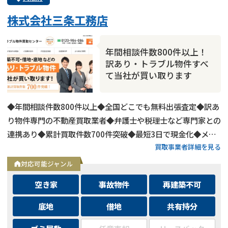
株式会社三条工務店
年間相談件数800件以上！
訳あり・トラブル物件すべ
て当社が買い取ります
◆年間相談件数800件以上◆全国どこでも無料出張査定◆訳あ
り物件専門の不動産買取業者◆弁護士や税理士など専門家との
連携あり◆累計買取件数700件突破◆最短3日で現金化◆メー
買取事業者詳細を見る
ルは24時間相談受付中
対応可能ジャンル
空き家
事故物件
再建築不可
底地
借地
共有持分