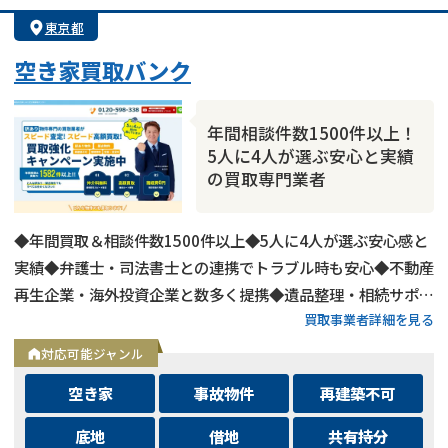
東京都
空き家買取バンク
年間相談件数1500件以上！
5人に4人が選ぶ安心と実績
の買取専門業者
◆年間買取＆相談件数1500件以上◆5人に4人が選ぶ安心感と
実績◆弁護士・司法書士との連携でトラブル時も安心◆不動産
再生企業・海外投資企業と数多く提携◆遺品整理・相続サポー
買取事業者詳細を見る
トも可能◆メールとLINEは24時間相談受付中
対応可能ジャンル
空き家
事故物件
再建築不可
底地
借地
共有持分