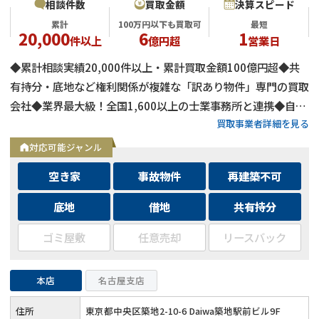
相談件数
買取金額
決算スピード
累計
100万円以下も買取可
最短
20,000
6
1
件以上
億円超
営業日
◆累計相談実績20,000件以上・累計買取金額100億円超◆共
有持分・底地など権利関係が複雑な「訳あり物件」専門の買取
会社◆業界最大級！全国1,600以上の士業事務所と連携◆自己
買取事業者詳細を見る
資金による買取のため、融資審査を待たず最短即日で決済可能
◆士業事務所や大手不動産会社からの相談実績も多数
対応可能ジャンル
空き家
事故物件
再建築不可
底地
借地
共有持分
ゴミ屋敷
任意売却
リースバック
本店
名古屋支店
住所
東京都中央区築地2-10-6 Daiwa築地駅前ビル9F