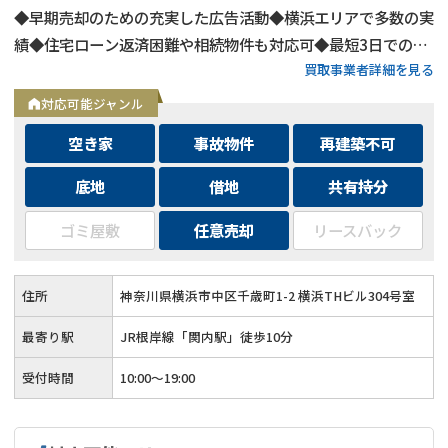
◆早期売却のための充実した広告活動◆横浜エリアで多数の実
績◆住宅ローン返済困難や相続物件も対応可◆最短3日での売
買取事業者詳細を見る
却も可能◆プロフェッショナルによる徹底サポート
対応可能ジャンル
空き家
事故物件
再建築不可
底地
借地
共有持分
ゴミ屋敷
任意売却
リースバック
住所
神奈川県横浜市中区千歳町1-2 横浜THビル304号室
最寄り駅
JR根岸線「関内駅」徒歩10分
受付時間
10:00～19:00