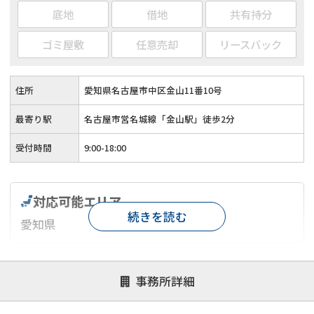
底地
借地
共有持分
ゴミ屋敷
任意売却
リースバック
住所
愛知県名古屋市中区金山11番10号
最寄り駅
名古屋市営名城線「金山駅」徒歩2分
受付時間
9:00-18:00
対応可能エリア
続きを読む
愛知県
対応が親身
オンライン面談可能
レスポンスが早い
事務所詳細
決済までが早い
1億円以上の買取可
業歴10年以上
業者案件歓迎
士業連携有り