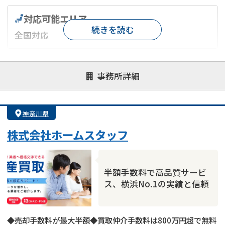
対応可能エリア
続きを読む
全国対応
対応が親身
オンライン面談可能
レスポンスが早い
事務所詳細
決済までが早い
1億円以上の買取可
業歴10年以上
業者案件歓迎
士業連携有り
神奈川県
株式会社ホームスタッフ
半額手数料で高品質サービ
ス、横浜No.1の実績と信頼
◆売却手数料が最大半額◆買取仲介手数料は800万円超で無料