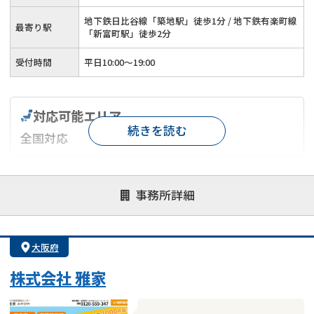
地下鉄日比谷線「築地駅」徒歩1分 / 地下鉄有楽町線
最寄り駅
「新富町駅」徒歩2分
受付時間
平日10:00～19:00
対応可能エリア
続きを読む
全国対応
対応が親身
オンライン面談可能
レスポンスが早い
事務所詳細
決済までが早い
1億円以上の買取可
業歴10年以上
業者案件歓迎
士業連携有り
大阪府
株式会社 雅家