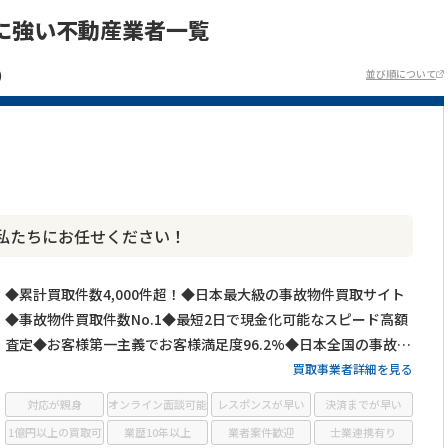
に強い不動産業者一覧
)
並び順について
私たちにお任せください！
◆累計買取件数4,000件超！◆日本最大級の事故物件買取サイト
◆事故物件買取件数No.1◆最短2日で現金化可能なスピード高額
査定◆お客様第一主義でお客様満足度96.2%◆日本全国の事故物
件・訳あり物件の買取に対応！
買取事業者詳細を見る
対応が親身
オンライン面談可能
レスポンスが早い
決済までが早い
1億円以上の買取可
業歴10年以上
業者案件歓迎
士業連携有り