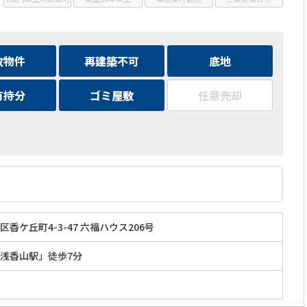
故物件
再建築不可
底地
有持分
ゴミ屋敷
任意売却
香ケ丘町4-3-47 六福ハウス206号
浅香山駅」徒歩7分