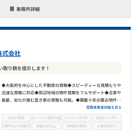
事務所詳細
株式会社
い取り額を提示します！
◆大阪府を中心にした不動産の買取◆スピーディーな見積もりや
迅速な買取に対応◆周辺地域の物件買取をフルサポート◆古家や
長屋、劣化が進む空き家の買取も可能。◆築数十年の築古物件や
心理的瑕疵物件の買取もOK◆お客様第一主義で取り組む買取
買取事業者詳細を見る
対応が親身
オンライン面談可能
レスポンスが早い
決済までが早い
1億円以上の買取可
業歴10年以上
業者案件歓迎
士業連携有り