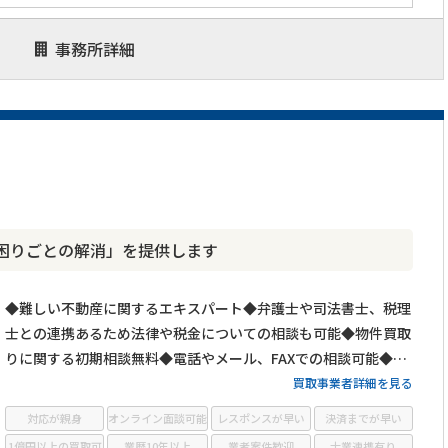
事務所詳細
困りごとの解消」を提供します
◆難しい不動産に関するエキスパート◆弁護士や司法書士、税理
士との連携あるため法律や税金についての相談も可能◆物件買取
りに関する初期相談無料◆電話やメール、FAXでの相談可能◆メ
ールは24時間相談受付中
買取事業者詳細を見る
対応が親身
オンライン面談可能
レスポンスが早い
決済までが早い
1億円以上の買取可
業歴10年以上
業者案件歓迎
士業連携有り