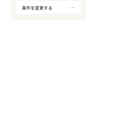
条件を変更する
対応が親身
オンライン面談可能
レスポンスが早い
決済までが早い
1億円以上の買取可
業歴10年以上
業者案件歓迎
士業連携有り