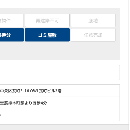
故物件
再建築不可
底地
有持分
ゴミ屋敷
任意売却
央区瓦町3-16 OWL瓦町ビル3階
堂筋線本町駅より徒歩4分
0