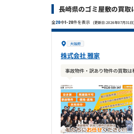
長崎県のゴミ屋敷の買取
20
1
20
全
中
~
件を表示
(更新日:2026年07月31日
大阪府
株式会社 雅家
事故物件・訳あり物件の買取は