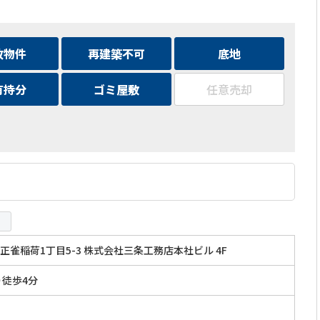
故物件
再建築不可
底地
有持分
ゴミ屋敷
任意売却
正雀稲荷1丁目5-3 株式会社三条工務店本社ビル 4F
り徒歩4分