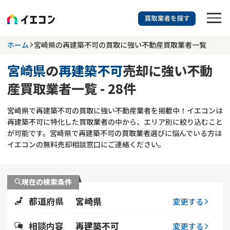
訳あり物件に強い業者を探す
ホーム
宮崎県の再建築不可の買取に強い不動産買取業者一覧
宮崎県
の
再建築不可
売却に強い不動
宮崎県
再建築不可
産買取業者一覧 - 28件
703
掲載業者
件
検索する
宮崎県で再建築不可の買取に強い不動産業者を掲載中！イエコンは
更新日 :
2026年07月31日
再建築不可に特化した買取業者の中から、エリア別に絞り込むこと
が可能です。宮崎県で再建築不可の買取業者選びに悩んでいる方は
業者を探す
イエコンの無料売却相談窓口にご連絡ください。
相談内容で探す
現在の検索条件
空き家
不動産コラム
事故物件
都道府県
宮崎県
変更する
再建築不可
不動産売却
底地
再建築不可物件
相談内容
再建築不可
変更する