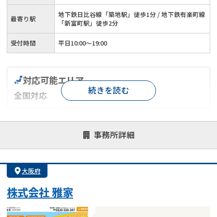
地下鉄日比谷線「築地駅」徒歩1分 / 地下鉄有楽町線
最寄り駅
「新富町駅」徒歩2分
受付時間
平日10:00～19:00
対応可能エリア
続きを読む
全国対応
対応が親身
オンライン面談可能
レスポンスが早い
事務所詳細
決済までが早い
1億円以上の買取可
業歴10年以上
業者案件歓迎
士業連携有り
大阪府
株式会社 雅家