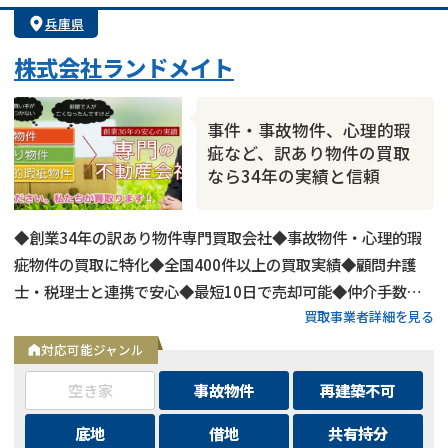
兵庫県
株式会社ランドメイト
事件・事故物件、心理的瑕
疵など、訳あり物件の買取
なら34年の実績と信頼
◆創業34年の訳あり物件専門買取会社◆事故物件・心理的瑕
疵物件の買取に特化◆全国400件以上の買取実績◆顧問弁護
士・税理士と連携で安心◆最短10日で売却可能◆仲介手数
買取事業者詳細を見る
料・諸費用も会社負担◆不要物撤去費用も無料◆リースバック
にも対応◆現地調査・査定は無料
対応可能ジャンル
空き家
事故物件
再建築不可
底地
借地
共有持分