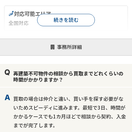
対応可能エリア
続きを読む
全国対応
対応が親身
オンライン面談可能
レスポンスが早い
事務所詳細
決済までが早い
1億円以上の買取可
業歴10年以上
業者案件歓迎
士業連携有り
再建築不可物件の相談から買取までどれくらいの
時間がかかりますか？
買取の場合は仲介と違い、買い手を探す必要がな
いためスピーディに進みます。最短で3日、時間が
かかるケースでも1カ月ほどで相談から契約、入金
までが完了します。