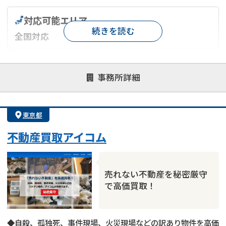
対応可能エリア
続きを読む
全国対応
対応が親身
オンライン面談可能
レスポンスが早い
事務所詳細
決済までが早い
1億円以上の買取可
業歴10年以上
業者案件歓迎
士業連携有り
東京都
不動産買取アイコム
売れない不動産を秘密厳守
で高価買取！
◆自殺、孤独死、事件現場、火災現場などの訳あり物件を高価