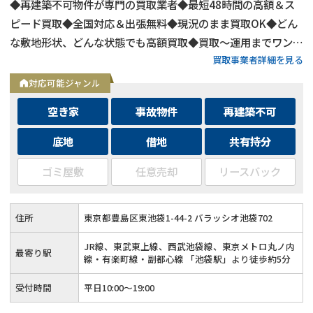
◆再建築不可物件が専門の買取業者◆最短48時間の高額＆ス
ピード買取◆全国対応＆出張無料◆現況のまま買取OK◆どん
な敷地形状、どんな状態でも高額買取◆買取〜運用までワンス
買取事業者詳細を見る
トップ対応◆無料査定＆相談はフォームから24時間受付
対応可能ジャンル
空き家
事故物件
再建築不可
底地
借地
共有持分
ゴミ屋敷
任意売却
リースバック
住所
東京都豊島区東池袋1-44-2 バラッシオ池袋702
JR線、東武東上線、西武池袋線、東京メトロ丸ノ内
最寄り駅
線・有楽町線・副都心線 「池袋駅」より徒歩約5分
受付時間
平日10:00～19:00