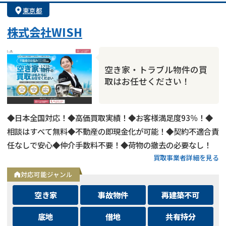
業者案件歓迎
士業連携有り
東京都
株式会社WISH
空き家・トラブル物件の買
取はお任せください！
◆日本全国対応！◆高価買取実績！◆お客様満足度93％！◆
相談はすべて無料◆不動産の即現金化が可能！◆契約不適合責
任なしで安心◆仲介手数料不要！◆荷物の撤去の必要なし！
買取事業者詳細を見る
対応可能ジャンル
空き家
事故物件
再建築不可
底地
借地
共有持分