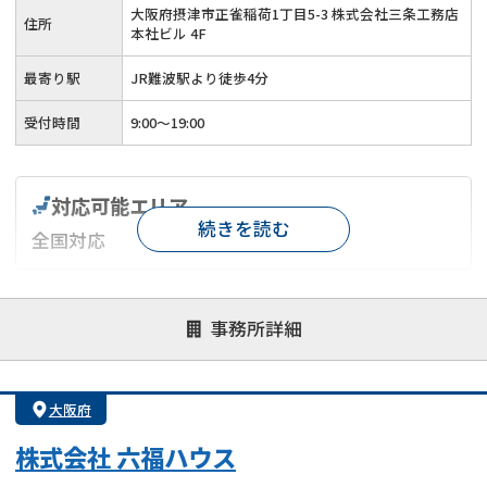
大阪府摂津市正雀稲荷1丁目5-3 株式会社三条工務店
住所
本社ビル 4F
最寄り駅
JR難波駅より徒歩4分
受付時間
9:00～19:00
対応可能エリア
続きを読む
全国対応
対応が親身
オンライン面談可能
レスポンスが早い
事務所詳細
決済までが早い
1億円以上の買取可
業歴10年以上
業者案件歓迎
士業連携有り
大阪府
株式会社 六福ハウス