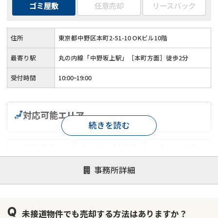
ゴミ屋敷
任意売却
リースバック
住所
東京都中野区本町2-51-10 OKビル10階
最寄り駅
丸の内線「中野坂上駅」［本町方面］徒歩2分
受付時間
10:00ｰ19:00
対応可能エリア
続きを読む
対応が親身
オンライン面談可能
レスポンスが早い
決済までが早い
1億円以上の買取可
業歴10年以上
事務所詳細
業者案件歓迎
士業連携有り
未接道物件でも売却する方法はありますか？