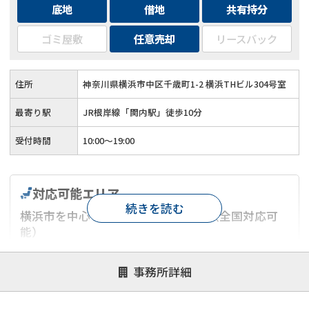
底地
借地
共有持分
ゴミ屋敷
任意売却
リースバック
住所
神奈川県横浜市中区千歳町1-2 横浜THビル304号室
最寄り駅
JR根岸線「関内駅」徒歩10分
受付時間
10:00～19:00
対応可能エリア
続きを読む
横浜市を中心とした神奈川県エリア（全国対応可
能）
対応が親身
オンライン面談可能
レスポンスが早い
事務所詳細
決済までが早い
1億円以上の買取可
業歴10年以上