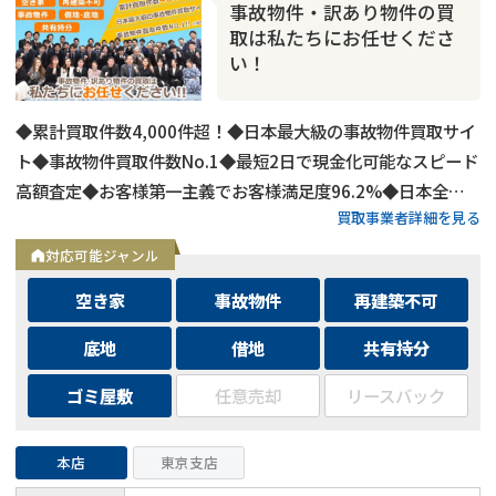
事故物件・訳あり物件の買
取は私たちにお任せくださ
い！
◆累計買取件数4,000件超！◆日本最大級の事故物件買取サイ
ト◆事故物件買取件数No.1◆最短2日で現金化可能なスピード
高額査定◆お客様第一主義でお客様満足度96.2%◆日本全国
買取事業者詳細を見る
の事故物件・訳あり物件の買取に対応！
対応可能ジャンル
空き家
事故物件
再建築不可
底地
借地
共有持分
ゴミ屋敷
任意売却
リースバック
本店
東京支店