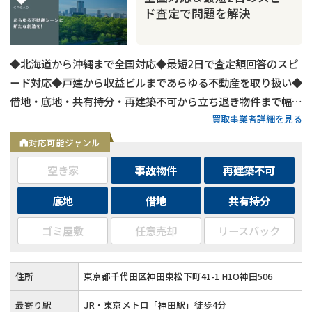
ド査定で問題を解決
◆北海道から沖縄まで全国対応◆最短2日で査定額回答のスピ
ード対応◆戸建から収益ビルまであらゆる不動産を取り扱い◆
借地・底地・共有持分・再建築不可から立ち退き物件まで幅広
買取事業者詳細を見る
く対応◆用途区分・種類不問でバルク購入も相談可能
対応可能ジャンル
空き家
事故物件
再建築不可
底地
借地
共有持分
ゴミ屋敷
任意売却
リースバック
住所
東京都千代田区神田東松下町41-1 H1O神田506
最寄り駅
JR・東京メトロ「神田駅」徒歩4分