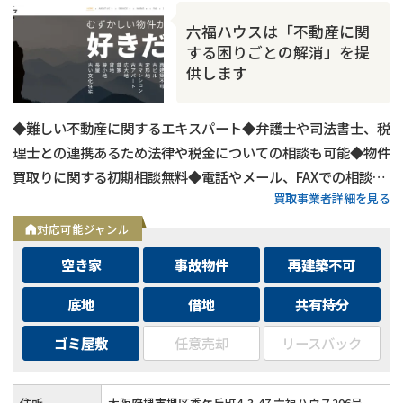
六福ハウスは「不動産に関
する困りごとの解消」を提
供します
◆難しい不動産に関するエキスパート◆弁護士や司法書士、税
理士との連携あるため法律や税金についての相談も可能◆物件
買取りに関する初期相談無料◆電話やメール、FAXでの相談可
買取事業者詳細を見る
能◆メールは24時間相談受付中
対応可能ジャンル
空き家
事故物件
再建築不可
底地
借地
共有持分
ゴミ屋敷
任意売却
リースバック
住所
大阪府堺市堺区香ケ丘町4-3-47 六福ハウス206号