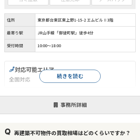
住所
東京都台東区東上野1-15-2 エムビルⅡ3階
最寄り駅
JR山手線「御徒町駅」徒歩4分
受付時間
10:00〜18:00
対応可能エリア
続きを読む
全国対応
対応が親身
オンライン面談可能
レスポンスが早い
事務所詳細
決済までが早い
1億円以上の買取可
業歴10年以上
業者案件歓迎
士業連携有り
再建築不可物件の買取相場はどのくらいですか？