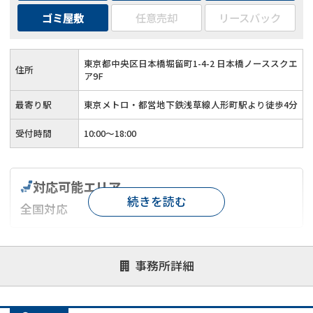
ゴミ屋敷
任意売却
リースバック
東京都中央区日本橋堀留町1-4-2 日本橋ノーススクエ
住所
ア9F
最寄り駅
東京メトロ・都営地下鉄浅草線人形町駅より徒歩4分
受付時間
10:00～18:00
対応可能エリア
続きを読む
全国対応
対応が親身
オンライン面談可能
レスポンスが早い
事務所詳細
決済までが早い
1億円以上の買取可
業歴10年以上
業者案件歓迎
士業連携有り