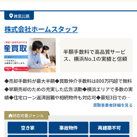
神奈川県
株式会社ホームスタッフ
半額手数料で高品質サービ
ス、横浜No.1の実績と信頼
◆売却手数料が最大半額◆買取仲介手数料は800万円超で無料
◆早期売却のための充実した広告活動◆横浜エリアで多数の実
績◆住宅ローン返済困難や相続物件も対応可◆最短3日での売
買取事業者詳細を見る
却も可能◆プロフェッショナルによる徹底サポート
対応可能ジャンル
空き家
事故物件
再建築不可