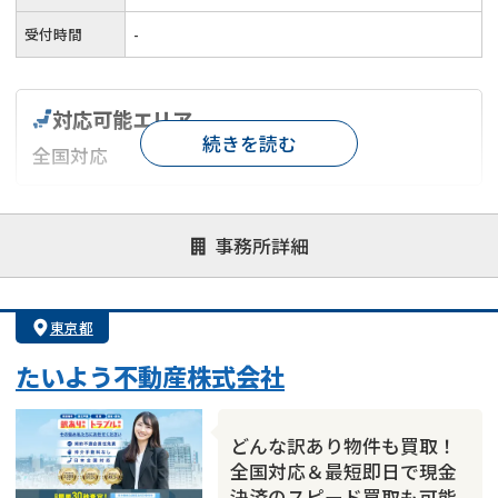
受付時間
-
対応可能エリア
続きを読む
全国対応
対応が親身
オンライン面談可能
レスポンスが早い
事務所詳細
決済までが早い
1億円以上の買取可
業歴10年以上
業者案件歓迎
士業連携有り
東京都
たいよう不動産株式会社
どんな訳あり物件も買取！
全国対応＆最短即日で現金
決済のスピード買取も可能