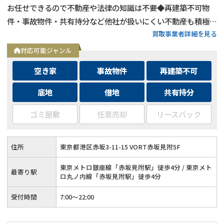
お任せできるので不動産や法律の知識は不要◆再建築不可物
件・事故物件・共有持分など他社が扱いにくい不動産も積極買
買取事業者詳細を見る
取◆残置物・ゴミ屋敷・シロアリ被害がある物件もそのままで
買取
対応可能ジャンル
空き家
事故物件
再建築不可
底地
借地
共有持分
ゴミ屋敷
任意売却
リースバック
住所
東京都港区赤坂3-11-15 VORT赤坂見附5F
東京メトロ銀座線「赤坂見附駅」徒歩4分 / 東京メト
最寄り駅
ロ丸ノ内線「赤坂見附駅」徒歩4分
受付時間
7:00〜22:00