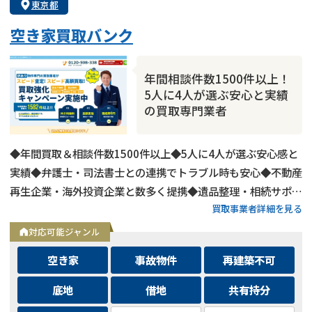
東京都
空き家買取バンク
年間相談件数1500件以上！
5人に4人が選ぶ安心と実績
の買取専門業者
◆年間買取＆相談件数1500件以上◆5人に4人が選ぶ安心感と
実績◆弁護士・司法書士との連携でトラブル時も安心◆不動産
再生企業・海外投資企業と数多く提携◆遺品整理・相続サポー
買取事業者詳細を見る
トも可能◆メールとLINEは24時間相談受付中
対応可能ジャンル
空き家
事故物件
再建築不可
底地
借地
共有持分