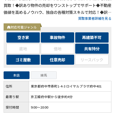
買取！◆訳あり物件の売却をワンストップでサポート◆不動産
価値を高めるノウハウ、独自の各種対策スキルで対応！◆訳あ
買取事業者詳細を見る
り物件の買取エリアは全国対応！
対応可能ジャンル
空き家
事故物件
再建築不可
底地
借地
共有持分
ゴミ屋敷
任意売却
リースバック
本店
練馬
住所
東京都府中市寿町1-4-3 ロイヤルプラザ府中401
最寄り駅
京王線府中駅から徒歩約4分
受付時間
9:00～20:00