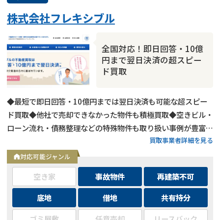
株式会社フレキシブル
全国対応！即日回答・10億
円まで翌日決済の超スピー
ド買取
◆最短で即日回答・10億円までは翌日決済も可能な超スピー
ド買取◆他社で売却できなかった物件も積極買取◆空きビル・
ローン流れ・債務整理などの特殊物件も取り扱い事例が豊富◆
買取事業者詳細を見る
東京都内および全国の政令指定都市に対応
対応可能ジャンル
空き家
事故物件
再建築不可
底地
借地
共有持分
ゴミ屋敷
任意売却
リースバック