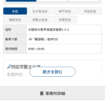
本店
北大阪支店
神戸支店
奈良支店
姫路支店
和歌山支店
京都支店
住所
大阪府大阪市浪速区稲荷1-5-3
最寄り駅
JR「難波駅」徒歩5分
受付時間
9:00～18:00
対応可能エリア
続きを読む
全国対応
対応が親身
オンライン面談可能
レスポンスが早い
事務所詳細
決済までが早い
1億円以上の買取可
業歴10年以上
業者案件歓迎
士業連携有り