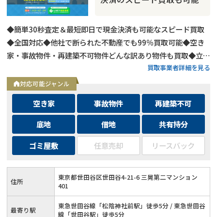
◆簡単30秒査定＆最短即日で現金決済も可能なスピード買取
◆全国対応◆他社で断られた不動産でも99％買取可能◆空き
家・事故物件・再建築不可物件どんな訳あり物件も買取◆立ち
買取事業者詳細を見る
退き・相続・共有持分など複雑な問題を抱えた不動産もOK
対応可能ジャンル
空き家
事故物件
再建築不可
底地
借地
共有持分
ゴミ屋敷
任意売却
リースバック
再建築不可
の売却でお悩みならこちら
《現在営業中》お電話繋がります
東京都世田谷区世田谷4-21-6 三晃第二マンション
住所
401
0120-543-357
メール
東急世田谷線「松陰神社前駅」徒歩5分 / 東急世田谷
最寄り駅
線「世田谷駅」徒歩5分