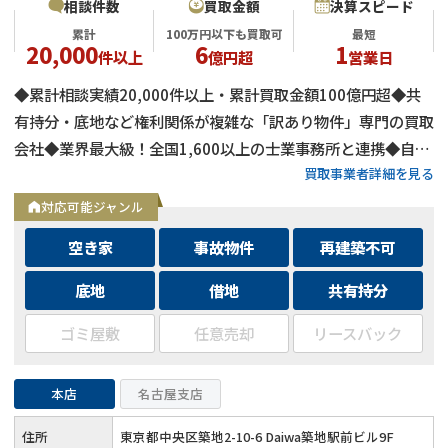
相談件数
買取金額
決算スピード
累計
100万円以下も買取可
最短
20,000
6
1
件以上
億円超
営業日
◆累計相談実績20,000件以上・累計買取金額100億円超◆共
有持分・底地など権利関係が複雑な「訳あり物件」専門の買取
会社◆業界最大級！全国1,600以上の士業事務所と連携◆自己
買取事業者詳細を見る
資金による買取のため、融資審査を待たず最短即日で決済可能
◆士業事務所や大手不動産会社からの相談実績も多数
対応可能ジャンル
空き家
事故物件
再建築不可
底地
借地
共有持分
ゴミ屋敷
任意売却
リースバック
本店
名古屋支店
住所
東京都中央区築地2-10-6 Daiwa築地駅前ビル9F