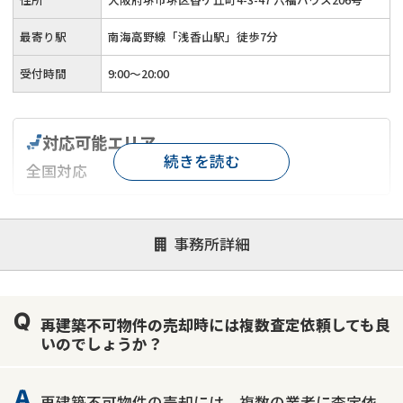
最寄り駅
南海高野線「浅香山駅」徒歩7分
受付時間
9:00～20:00
対応可能エリア
続きを読む
全国対応
対応が親身
オンライン面談可能
レスポンスが早い
事務所詳細
決済までが早い
1億円以上の買取可
業歴10年以上
業者案件歓迎
士業連携有り
再建築不可物件の売却時には複数査定依頼しても良
いのでしょうか？
再建築不可物件の売却には、複数の業者に査定依