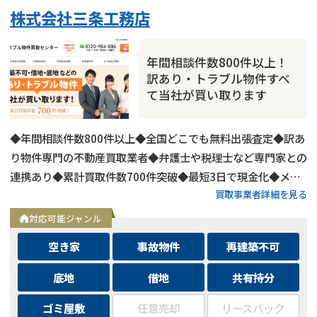
株式会社三条工務店
年間相談件数800件以上！
訳あり・トラブル物件すべ
て当社が買い取ります
◆年間相談件数800件以上◆全国どこでも無料出張査定◆訳あ
り物件専門の不動産買取業者◆弁護士や税理士など専門家との
連携あり◆累計買取件数700件突破◆最短3日で現金化◆メー
買取事業者詳細を見る
ルは24時間相談受付中
対応可能ジャンル
空き家
事故物件
再建築不可
底地
借地
共有持分
ゴミ屋敷
任意売却
リースバック