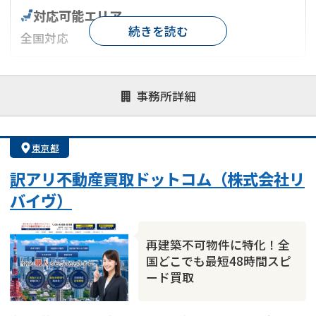
対応可能エリア
続きを読む
全国対応
対応が親身
オンライン面談可能
レスポンスが早い
事務所詳細
決済までが早い
1億円以上の買取可
業歴10年以上
業者案件歓迎
士業連携有り
東京都
訳アリ不動産買取ドットコム（株式会社リ
バイヴ）
再建築不可物件に特化！全
国どこでも最短48時間スピ
ード買取