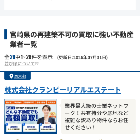
借地
共有持分
共有持分
底地
業者を探す
ゴミ屋敷
訳あり不動産
任意売却
不動産投資
宮崎県の再建築不可の買取に強い不動産
業者一覧
リースバック
土地売却
不動産相続
28
1
28
全
中
~
件を表示
(更新日:2026年07月31日)
借地
不動産リースバック
並び順について
東京都
任意売却
空き家
株式会社クランピーリアルエステート
アンケート調査
業界最大級の士業ネットワ
ーク！共有持分や底地など
複雑な訳あり物件ならお任
せください！