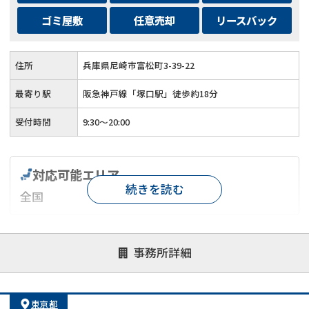
ゴミ屋敷
任意売却
リースバック
住所
兵庫県尼崎市富松町3-39-22
最寄り駅
阪急神戸線「塚口駅」徒歩約18分
受付時間
9:30～20:00
対応可能エリア
続きを読む
全国
対応が親身
オンライン面談可能
レスポンスが早い
事務所詳細
決済までが早い
1億円以上の買取可
業歴10年以上
業者案件歓迎
士業連携有り
東京都