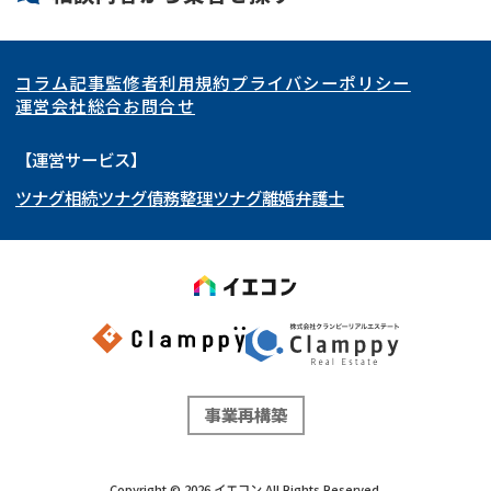
関東
北海道
青森県
空き家
事故物件
コラム記事
監修者
利用規約
プライバシーポリシー
再建築不可
底地
東海
岩手県
東京都
宮城県
神奈川県
運営会社
総合お問合せ
借地
共有持分
関西
秋田県
埼玉県
愛知県
山形県
千葉県
静岡県
【運営サービス】
ゴミ屋敷
任意売却
ツナグ相続
ツナグ債務整理
ツナグ離婚弁護士
北陸・甲信越
福島県
茨城県
岐阜県
大阪府
群馬県
山梨県
京都府
リースバック
中国・四国
栃木県
兵庫県
長野県
奈良県
石川県
九州・沖縄
滋賀県
福井県
広島県
和歌山県
富山県
岡山県
新潟県
山口県
福岡県
三重県
島根県
佐賀県
事業再構築
鳥取県
長崎県
徳島県
熊本県
Copyright ©
2026
イエコン
All Rights Reserved.