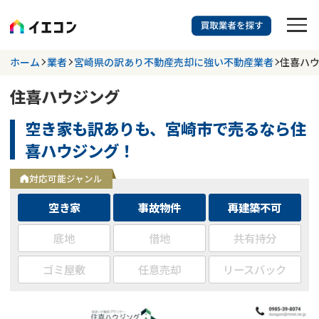
訳あり物件に強い業者を探す
ホーム
業者
宮崎県の訳あり不動産売却に強い不動産業者
住喜ハ
住喜ハウジング
都道府県を選択
相談内容を選択
空き家も訳ありも、宮崎市で売るなら住
703
掲載業者
件
検索する
喜ハウジング！
更新日 :
2026年07月31日
対応可能ジャンル
業者を探す
空き家
事故物件
再建築不可
相談内容で探す
底地
借地
共有持分
ゴミ屋敷
任意売却
リースバック
空き家
不動産コラム
事故物件
再建築不可
不動産売却
底地
再建築不可物件