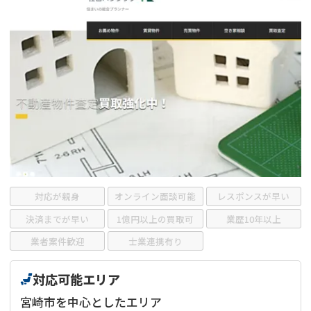
借地
共有持分
共有持分
底地
業者を探す
ゴミ屋敷
訳あり不動産
任意売却
不動産投資
リースバック
土地売却
不動産相続
借地
不動産リースバック
任意売却
空き家
対応が親身
オンライン面談可能
レスポンスが早い
アンケート調査
決済までが早い
1億円以上の買取可
業歴10年以上
業者案件歓迎
士業連携有り
対応可能エリア
宮崎市を中心としたエリア