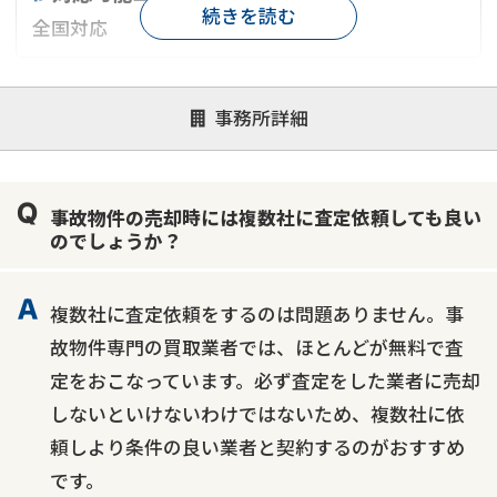
続きを読む
全国対応
対応が親身
オンライン面談可能
レスポンスが早い
事務所詳細
決済までが早い
1億円以上の買取可
業歴10年以上
業者案件歓迎
士業連携有り
事故物件の売却時には複数社に査定依頼しても良い
のでしょうか？
複数社に査定依頼をするのは問題ありません。事
故物件専門の買取業者では、ほとんどが無料で査
定をおこなっています。必ず査定をした業者に売却
しないといけないわけではないため、複数社に依
頼しより条件の良い業者と契約するのがおすすめ
です。