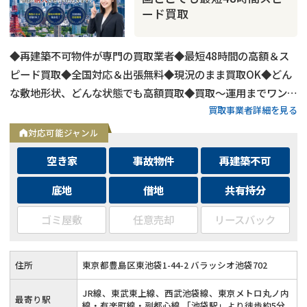
ード買取
◆再建築不可物件が専門の買取業者◆最短48時間の高額＆ス
ピード買取◆全国対応＆出張無料◆現況のまま買取OK◆どん
な敷地形状、どんな状態でも高額買取◆買取〜運用までワンス
買取事業者詳細を見る
トップ対応◆無料査定＆相談はフォームから24時間受付
対応可能ジャンル
空き家
事故物件
再建築不可
底地
借地
共有持分
ゴミ屋敷
任意売却
リースバック
住所
東京都豊島区東池袋1-44-2 バラッシオ池袋702
JR線、東武東上線、西武池袋線、東京メトロ丸ノ内
最寄り駅
線・有楽町線・副都心線 「池袋駅」より徒歩約5分