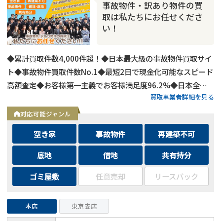
事故物件・訳あり物件の買
取は私たちにお任せくださ
い！
◆累計買取件数4,000件超！◆日本最大級の事故物件買取サイ
ト◆事故物件買取件数No.1◆最短2日で現金化可能なスピード
高額査定◆お客様第一主義でお客様満足度96.2%◆日本全国
買取事業者詳細を見る
の事故物件・訳あり物件の買取に対応！
対応可能ジャンル
空き家
事故物件
再建築不可
底地
借地
共有持分
ゴミ屋敷
任意売却
リースバック
本店
東京支店