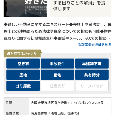
する困りごとの解消」を提
供します
◆難しい不動産に関するエキスパート◆弁護士や司法書士、税
理士との連携あるため法律や税金についての相談も可能◆物件
買取りに関する初期相談無料◆電話やメール、FAXでの相談可
買取事業者詳細を見る
能◆メールは24時間相談受付中
対応可能ジャンル
空き家
事故物件
再建築不可
底地
借地
共有持分
ゴミ屋敷
任意売却
リースバック
住所
大阪府堺市堺区香ケ丘町4-3-47 六福ハウス206号
最寄り駅
南海高野線「浅香山駅」徒歩7分