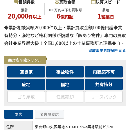
相談件数
買取金額
決算スピード
累計
100万円以下も買取可
最短
20,000
6
1
件以上
億円超
営業日
◆累計相談実績20,000件以上・累計買取金額100億円超◆共
有持分・底地など権利関係が複雑な「訳あり物件」専門の買取
会社◆業界最大級！全国1,600以上の士業事務所と連携◆自己
買取事業者詳細を見る
資金による買取のため、融資審査を待たず最短即日で決済可能
◆士業事務所や大手不動産会社からの相談実績も多数
対応可能ジャンル
空き家
事故物件
再建築不可
底地
借地
共有持分
ゴミ屋敷
任意売却
リースバック
本店
名古屋支店
住所
東京都中央区築地2-10-6 Daiwa築地駅前ビル9F