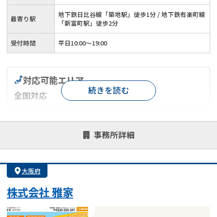
地下鉄日比谷線「築地駅」徒歩1分 / 地下鉄有楽町線
最寄り駅
「新富町駅」徒歩2分
受付時間
平日10:00～19:00
対応可能エリア
続きを読む
全国対応
対応が親身
オンライン面談可能
レスポンスが早い
事務所詳細
決済までが早い
1億円以上の買取可
業歴10年以上
業者案件歓迎
士業連携有り
大阪府
株式会社 雅家