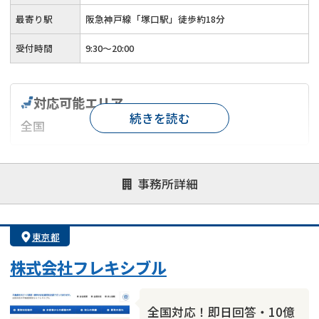
最寄り駅
阪急神戸線「塚口駅」徒歩約18分
受付時間
9:30～20:00
対応可能エリア
続きを読む
全国
対応が親身
オンライン面談可能
レスポンスが早い
事務所詳細
決済までが早い
1億円以上の買取可
業歴10年以上
業者案件歓迎
士業連携有り
東京都
株式会社フレキシブル
全国対応！即日回答・10億