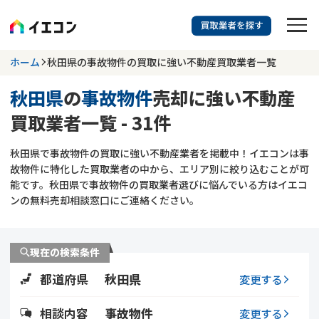
訳あり物件に強い業者を探す
ホーム
秋田県の事故物件の買取に強い不動産買取業者一覧
秋田県
の
事故物件
売却に強い不動産
秋田県
事故物件
買取業者一覧 - 31件
703
掲載業者
件
検索する
秋田県で事故物件の買取に強い不動産業者を掲載中！イエコンは事
更新日 :
2026年07月31日
故物件に特化した買取業者の中から、エリア別に絞り込むことが可
能です。秋田県で事故物件の買取業者選びに悩んでいる方はイエコ
業者を探す
ンの無料売却相談窓口にご連絡ください。
相談内容で探す
現在の検索条件
空き家
不動産コラム
事故物件
都道府県
秋田県
変更する
再建築不可
不動産売却
底地
再建築不可物件
相談内容
事故物件
変更する