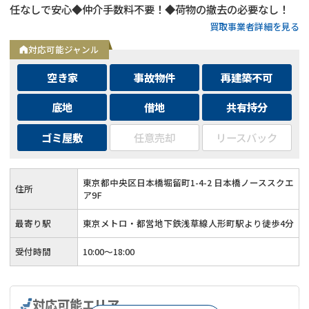
任なしで安心◆仲介手数料不要！◆荷物の撤去の必要なし！
買取事業者詳細を見る
対応可能ジャンル
空き家
事故物件
再建築不可
底地
借地
共有持分
ゴミ屋敷
任意売却
リースバック
東京都中央区日本橋堀留町1-4-2 日本橋ノーススクエ
住所
ア9F
最寄り駅
東京メトロ・都営地下鉄浅草線人形町駅より徒歩4分
受付時間
10:00～18:00
対応可能エリア