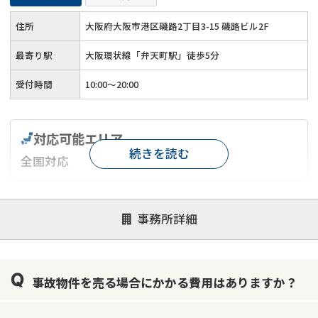
住所
大阪府大阪市港区磯路2丁目3-15 磯路ビル2F
最寄り駅
大阪環状線「弁天町駅」徒歩5分
受付時間
10:00～20:00
対応可能エリア
続きを読む
全国対応
対応が親身
オンライン面談可能
レスポンスが早い
事務所詳細
決済までが早い
1億円以上の買取可
業歴10年以上
業者案件歓迎
士業連携有り
事故物件を売る場合にかかる費用はありますか？