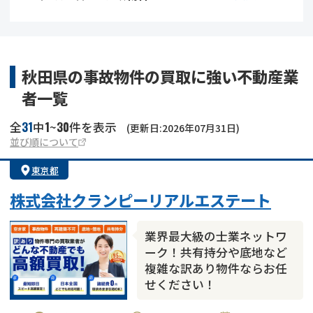
借地
共有持分
共有持分
底地
業者を探す
ゴミ屋敷
訳あり不動産
任意売却
不動産投資
秋田県の事故物件の買取に強い不動産業
者一覧
リースバック
土地売却
不動産相続
31
1
30
全
中
~
件を表示
(更新日:2026年07月31日)
借地
不動産リースバック
並び順について
東京都
任意売却
空き家
株式会社クランピーリアルエステート
アンケート調査
業界最大級の士業ネットワ
ーク！共有持分や底地など
複雑な訳あり物件ならお任
せください！