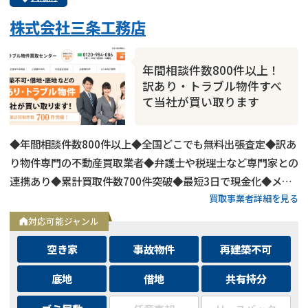
株式会社三条工務店
年間相談件数800件以上！
訳あり・トラブル物件すべ
て当社が買い取ります
◆年間相談件数800件以上◆全国どこでも無料出張査定◆訳あ
り物件専門の不動産買取業者◆弁護士や税理士など専門家との
連携あり◆累計買取件数700件突破◆最短3日で現金化◆メー
買取事業者詳細を見る
ルは24時間相談受付中
対応可能ジャンル
空き家
事故物件
再建築不可
底地
借地
共有持分