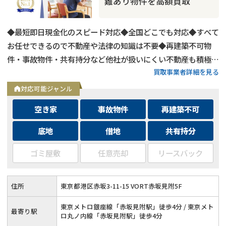
難あり物件を高額買取
◆最短即日現金化のスピード対応◆全国どこでも対応◆すべて
お任せできるので不動産や法律の知識は不要◆再建築不可物
件・事故物件・共有持分など他社が扱いにくい不動産も積極買
買取事業者詳細を見る
取◆残置物・ゴミ屋敷・シロアリ被害がある物件もそのままで
買取
対応可能ジャンル
空き家
事故物件
再建築不可
底地
借地
共有持分
ゴミ屋敷
任意売却
リースバック
住所
東京都港区赤坂3-11-15 VORT赤坂見附5F
東京メトロ銀座線「赤坂見附駅」徒歩4分 / 東京メト
最寄り駅
ロ丸ノ内線「赤坂見附駅」徒歩4分