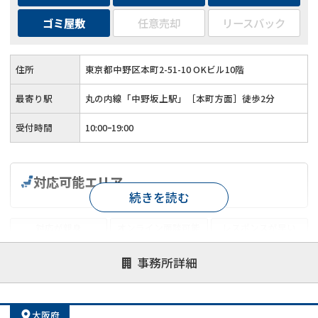
ゴミ屋敷
任意売却
リースバック
住所
東京都中野区本町2-51-10 OKビル10階
最寄り駅
丸の内線「中野坂上駅」［本町方面］徒歩2分
受付時間
10:00ｰ19:00
対応可能エリア
続きを読む
対応が親身
オンライン面談可能
レスポンスが早い
決済までが早い
1億円以上の買取可
業歴10年以上
事務所詳細
業者案件歓迎
士業連携有り
大阪府