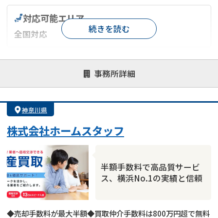
対応可能エリア
続きを読む
全国対応
対応が親身
オンライン面談可能
レスポンスが早い
事務所詳細
決済までが早い
1億円以上の買取可
業歴10年以上
業者案件歓迎
士業連携有り
神奈川県
株式会社ホームスタッフ
半額手数料で高品質サービ
ス、横浜No.1の実績と信頼
◆売却手数料が最大半額◆買取仲介手数料は800万円超で無料