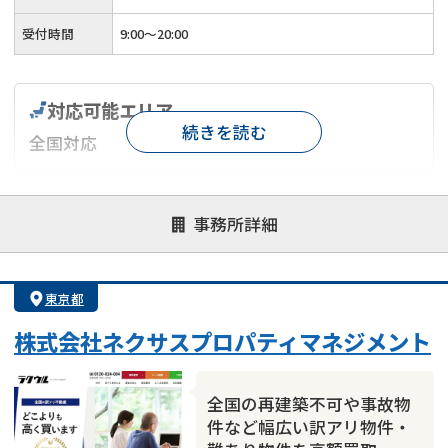
受付時間
9:00～20:00
対応可能エリア
続きを読む
全国対応
対応が親身
オンライン面談可能
レスポンスが早い
事務所詳細
決済までが早い
1億円以上の買取可
業歴10年以上
業者案件歓迎
士業連携有り
東京都
株式会社ネクサスプロパティマネジメント
全国の再建築不可や事故物
件など幅広い訳アリ物件・