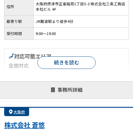
大阪府摂津市正雀稲荷1丁目5-3 株式会社三条工務店
住所
本社ビル 4F
最寄り駅
JR難波駅より徒歩4分
受付時間
9:00～19:00
対応可能エリア
続きを読む
全国対応
対応が親身
オンライン面談可能
レスポンスが早い
事務所詳細
決済までが早い
1億円以上の買取可
業歴10年以上
業者案件歓迎
士業連携有り
大阪府
株式会社 蒼悠