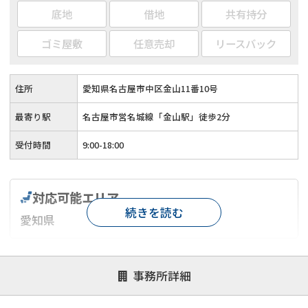
底地
借地
共有持分
ゴミ屋敷
任意売却
リースバック
住所
愛知県名古屋市中区金山11番10号
最寄り駅
名古屋市営名城線「金山駅」徒歩2分
受付時間
9:00-18:00
対応可能エリア
続きを読む
愛知県
対応が親身
オンライン面談可能
レスポンスが早い
事務所詳細
決済までが早い
1億円以上の買取可
業歴10年以上
業者案件歓迎
士業連携有り