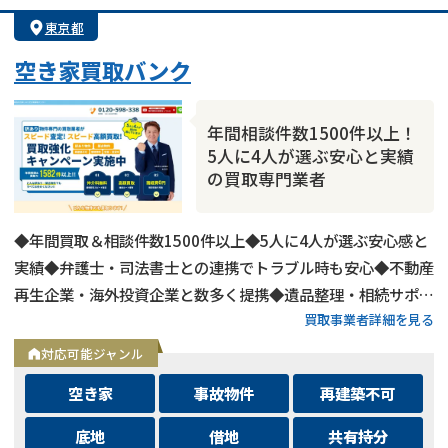
東京都
空き家買取バンク
年間相談件数1500件以上！
5人に4人が選ぶ安心と実績
の買取専門業者
◆年間買取＆相談件数1500件以上◆5人に4人が選ぶ安心感と
実績◆弁護士・司法書士との連携でトラブル時も安心◆不動産
再生企業・海外投資企業と数多く提携◆遺品整理・相続サポー
買取事業者詳細を見る
トも可能◆メールとLINEは24時間相談受付中
対応可能ジャンル
空き家
事故物件
再建築不可
底地
借地
共有持分