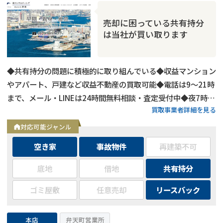
売却に困っている共有持分
は当社が買い取ります
◆共有持分の問題に積極的に取り組んでいる◆収益マンション
やアパート、戸建など収益不動産の買取可能◆電話は9～21時
まで、メール・LINEは24時間無料相談・査定受付中◆夜7時以
買取事業者詳細を見る
降も営業
対応可能ジャンル
空き家
事故物件
再建築不可
底地
借地
共有持分
ゴミ屋敷
任意売却
リースバック
本店
弁天町営業所