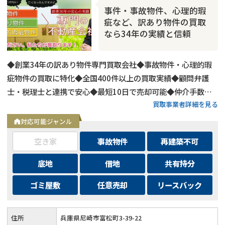
事件・事故物件、心理的瑕
疵など、訳あり物件の買取
なら34年の実績と信頼
◆創業34年の訳あり物件専門買取会社◆事故物件・心理的瑕
疵物件の買取に特化◆全国400件以上の買取実績◆顧問弁護
士・税理士と連携で安心◆最短10日で売却可能◆仲介手数
買取事業者詳細を見る
料・諸費用も会社負担◆不要物撤去費用も無料◆リースバック
にも対応◆現地調査・査定は無料
対応可能ジャンル
空き家
事故物件
再建築不可
底地
借地
共有持分
ゴミ屋敷
任意売却
リースバック
住所
兵庫県尼崎市富松町3-39-22