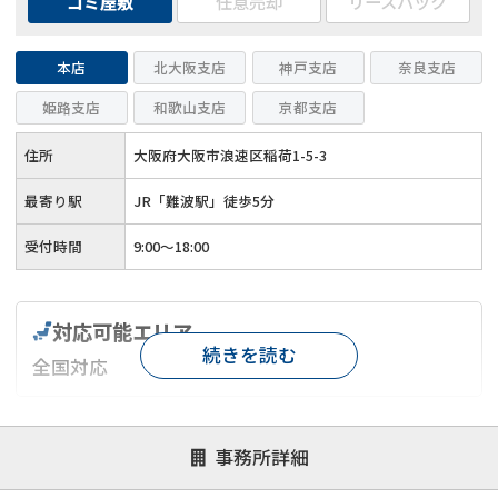
ゴミ屋敷
任意売却
リースバック
本店
北大阪支店
神戸支店
奈良支店
姫路支店
和歌山支店
京都支店
住所
大阪府大阪市浪速区稲荷1-5-3
最寄り駅
JR「難波駅」徒歩5分
受付時間
9:00～18:00
対応可能エリア
続きを読む
全国対応
対応が親身
オンライン面談可能
レスポンスが早い
事務所詳細
決済までが早い
1億円以上の買取可
業歴10年以上