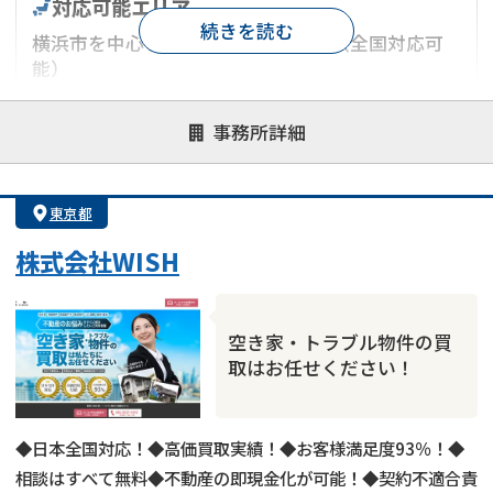
対応可能エリア
続きを読む
横浜市を中心とした神奈川県エリア（全国対応可
能）
対応が親身
オンライン面談可能
レスポンスが早い
事務所詳細
決済までが早い
1億円以上の買取可
業歴10年以上
業者案件歓迎
士業連携有り
東京都
株式会社WISH
空き家・トラブル物件の買
取はお任せください！
◆日本全国対応！◆高価買取実績！◆お客様満足度93％！◆
相談はすべて無料◆不動産の即現金化が可能！◆契約不適合責