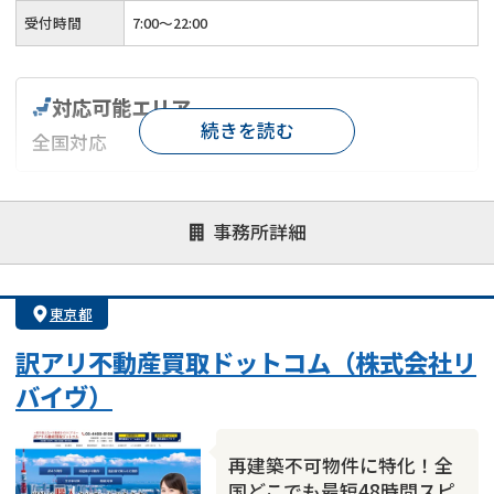
受付時間
7:00〜22:00
対応可能エリア
続きを読む
全国対応
対応が親身
オンライン面談可能
レスポンスが早い
事務所詳細
決済までが早い
1億円以上の買取可
業歴10年以上
業者案件歓迎
士業連携有り
東京都
訳アリ不動産買取ドットコム（株式会社リ
バイヴ）
再建築不可物件に特化！全
国どこでも最短48時間スピ