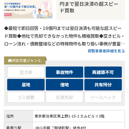
円まで翌日決済の超スピー
ド買取
◆最短で即日回答・10億円までは翌日決済も可能な超スピー
ド買取◆他社で売却できなかった物件も積極買取◆空きビル・
ローン流れ・債務整理などの特殊物件も取り扱い事例が豊富◆
買取事業者詳細を見る
東京都内および全国の政令指定都市に対応
対応可能ジャンル
空き家
事故物件
再建築不可
底地
借地
共有持分
事故物件
の売却でお悩みならこちら
ゴミ屋敷
任意売却
リースバック
営業時間外
（メール問合せなら24時間受付）
0120-543-357
メール
住所
東京都台東区東上野1-15-2 エムビルⅡ3階
最寄り駅
JR山手線「御徒町駅」徒歩4分