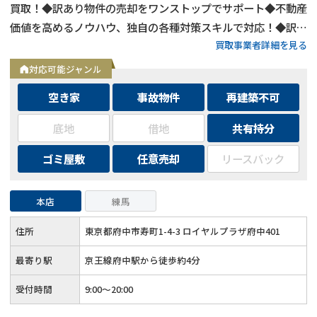
買取！◆訳あり物件の売却をワンストップでサポート◆不動産
価値を高めるノウハウ、独自の各種対策スキルで対応！◆訳あ
買取事業者詳細を見る
り物件の買取エリアは全国対応！
対応可能ジャンル
空き家
事故物件
再建築不可
底地
借地
共有持分
ゴミ屋敷
任意売却
リースバック
本店
練馬
住所
東京都府中市寿町1-4-3 ロイヤルプラザ府中401
最寄り駅
京王線府中駅から徒歩約4分
受付時間
9:00～20:00