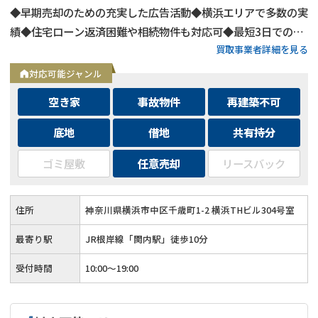
◆早期売却のための充実した広告活動◆横浜エリアで多数の実
績◆住宅ローン返済困難や相続物件も対応可◆最短3日での売
買取事業者詳細を見る
却も可能◆プロフェッショナルによる徹底サポート
対応可能ジャンル
空き家
事故物件
再建築不可
底地
借地
共有持分
ゴミ屋敷
任意売却
リースバック
住所
神奈川県横浜市中区千歳町1-2 横浜THビル304号室
最寄り駅
JR根岸線「関内駅」徒歩10分
受付時間
10:00～19:00