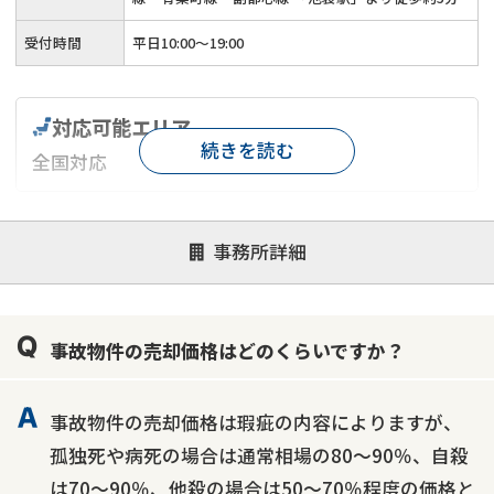
受付時間
平日10:00～19:00
対応可能エリア
続きを読む
全国対応
対応が親身
オンライン面談可能
レスポンスが早い
事務所詳細
決済までが早い
1億円以上の買取可
業歴10年以上
業者案件歓迎
士業連携有り
事故物件の売却価格はどのくらいですか？
事故物件の売却価格は瑕疵の内容によりますが、
孤独死や病死の場合は通常相場の80～90％、自殺
は70～90％、他殺の場合は50～70％程度の価格と