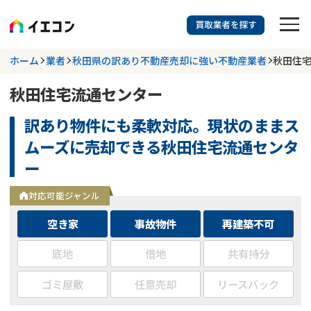
訳あり物件に強い業者を探す
ホーム
業者
秋田県の訳あり不動産売却に強い不動産業者
秋田住
秋田住宅流通センター
都道府県を選択
相談内容を選択
訳あり物件にも柔軟対応。現状のままス
703
掲載業者
件
検索する
ムーズに売却できる秋田住宅流通センタ
更新日 :
2026年07月31日
ー
業者を探す
対応可能ジャンル
空き家
事故物件
再建築不可
相談内容で探す
底地
借地
共有持分
空き家
不動産コラム
事故物件
ゴミ屋敷
任意売却
リースバック
再建築不可
不動産売却
底地
再建築不可物件