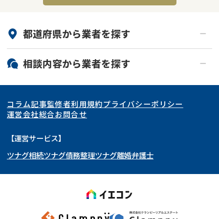
都道府県から
業者
を探す
北海道・東北
相談内容から
業者
を探す
関東
北海道
青森県
空き家
事故物件
コラム記事
監修者
利用規約
プライバシーポリシー
再建築不可
底地
東海
岩手県
東京都
宮城県
神奈川県
運営会社
総合お問合せ
借地
共有持分
関西
秋田県
埼玉県
愛知県
山形県
千葉県
静岡県
【運営サービス】
ゴミ屋敷
任意売却
ツナグ相続
ツナグ債務整理
ツナグ離婚弁護士
北陸・甲信越
福島県
茨城県
岐阜県
大阪府
群馬県
山梨県
京都府
リースバック
中国・四国
栃木県
兵庫県
長野県
奈良県
石川県
九州・沖縄
滋賀県
福井県
広島県
和歌山県
富山県
岡山県