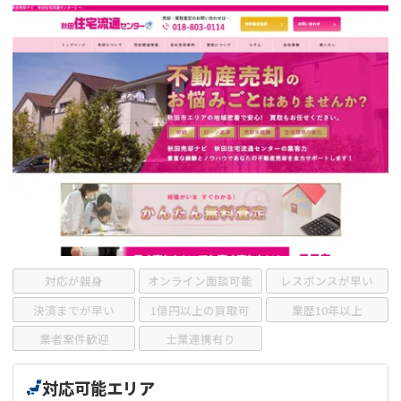
借地
共有持分
共有持分
底地
業者を探す
ゴミ屋敷
訳あり不動産
任意売却
不動産投資
リースバック
土地売却
不動産相続
借地
不動産リースバック
任意売却
空き家
アンケート調査
対応が親身
オンライン面談可能
レスポンスが早い
決済までが早い
1億円以上の買取可
業歴10年以上
業者案件歓迎
士業連携有り
対応可能エリア