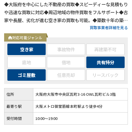
◆大阪府を中心にした不動産の買取◆スピーディーな見積もり
や迅速な買取に対応◆周辺地域の物件買取をフルサポート◆古
家や長屋、劣化が進む空き家の買取も可能。◆築数十年の築古
買取事業者詳細を見る
物件や心理的瑕疵物件の買取もOK◆お客様第一主義で取り組
む買取
対応可能ジャンル
空き家
事故物件
再建築不可
底地
借地
共有持分
ゴミ屋敷
任意売却
リースバック
住所
大阪府大阪市中央区瓦町3-16 OWL瓦町ビル3階
最寄り駅
大阪メトロ御堂筋線本町駅より徒歩4分
受付時間
10:00～19:00