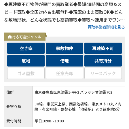
◆再建築不可物件が専門の買取業者◆最短48時間の高額＆ス
ピード買取◆全国対応＆出張無料◆現況のまま買取OK◆どん
な敷地形状、どんな状態でも高額買取◆買取〜運用までワンス
買取事業者詳細を見る
トップ対応◆無料査定＆相談はフォームから24時間受付
対応可能ジャンル
空き家
事故物件
再建築不可
底地
借地
共有持分
ゴミ屋敷
任意売却
リースバック
住所
東京都豊島区東池袋1-44-2 バラッシオ池袋702
JR線、東武東上線、西武池袋線、東京メトロ丸ノ内
最寄り駅
線・有楽町線・副都心線 「池袋駅」より徒歩約5分
受付時間
平日10:00～19:00