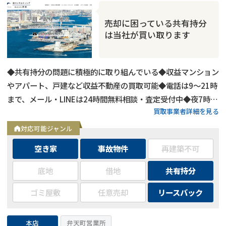
売却に困っている共有持分
は当社が買い取ります
◆共有持分の問題に積極的に取り組んでいる◆収益マンション
やアパート、戸建など収益不動産の買取可能◆電話は9～21時
まで、メール・LINEは24時間無料相談・査定受付中◆夜7時以
買取事業者詳細を見る
降も営業
対応可能ジャンル
空き家
事故物件
再建築不可
底地
借地
共有持分
ゴミ屋敷
任意売却
リースバック
本店
弁天町営業所