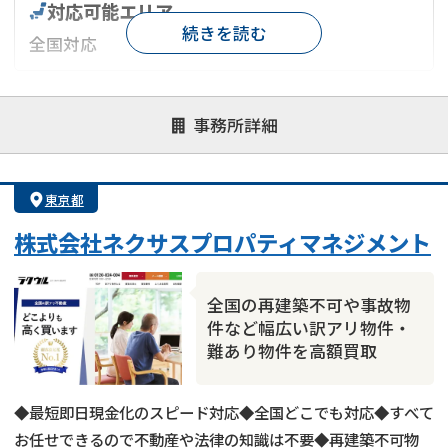
対応可能エリア
続きを読む
全国対応
対応が親身
オンライン面談可能
レスポンスが早い
事務所詳細
決済までが早い
1億円以上の買取可
業歴10年以上
業者案件歓迎
士業連携有り
東京都
株式会社ネクサスプロパティマネジメント
全国の再建築不可や事故物
件など幅広い訳アリ物件・
難あり物件を高額買取
◆最短即日現金化のスピード対応◆全国どこでも対応◆すべて
お任せできるので不動産や法律の知識は不要◆再建築不可物