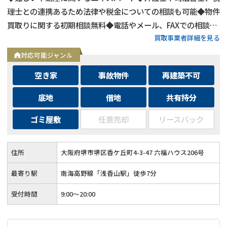
理士との連携あるため法律や税金についての相談も可能◆物件
買取りに関する初期相談無料◆電話やメール、FAXでの相談可
買取事業者詳細を見る
能◆メールは24時間相談受付中
対応可能ジャンル
空き家
事故物件
再建築不可
底地
借地
共有持分
ゴミ屋敷
任意売却
リースバック
住所
大阪府堺市堺区香ケ丘町4-3-47 六福ハウス206号
最寄り駅
南海高野線「浅香山駅」徒歩7分
受付時間
9:00～20:00