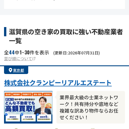
借地
共有持分
共有持分
底地
業者を探す
ゴミ屋敷
訳あり不動産
任意売却
不動産投資
滋賀県の空き家の買取に強い不動産業者
一覧
リースバック
土地売却
不動産相続
44
1
30
全
中
~
件を表示
(更新日:2026年07月31日)
借地
不動産リースバック
並び順について
東京都
任意売却
空き家
株式会社クランピーリアルエステート
アンケート調査
業界最大級の士業ネットワ
ーク！共有持分や底地など
複雑な訳あり物件ならお任
せください！