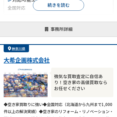
続きを読む
全国対応
対応が親身
オンライン面談可能
レスポンスが早い
事務所詳細
決済までが早い
1億円以上の買取可
業歴10年以上
業者案件歓迎
士業連携有り
神奈川県
大希企画株式会社
強気な買取査定に自信あ
り！空き家の高値買取なら
お任せください
◆空き家買取りに強い◆全国対応（北海道から九州まで1,000
件以上の解決実績）◆空き家のリフォーム・リノベーション・