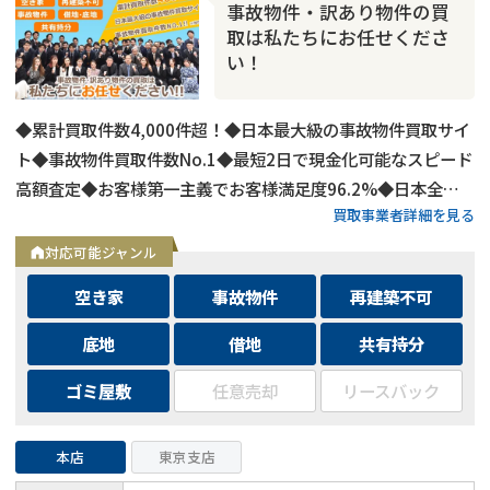
事故物件・訳あり物件の買
取は私たちにお任せくださ
い！
◆累計買取件数4,000件超！◆日本最大級の事故物件買取サイ
ト◆事故物件買取件数No.1◆最短2日で現金化可能なスピード
高額査定◆お客様第一主義でお客様満足度96.2%◆日本全国
買取事業者詳細を見る
の事故物件・訳あり物件の買取に対応！
対応可能ジャンル
空き家
事故物件
再建築不可
底地
借地
共有持分
ゴミ屋敷
任意売却
リースバック
本店
東京支店