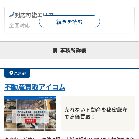
対応可能エリア
続きを読む
全国対応
対応が親身
オンライン面談可能
レスポンスが早い
事務所詳細
決済までが早い
1億円以上の買取可
業歴10年以上
業者案件歓迎
士業連携有り
東京都
不動産買取アイコム
売れない不動産を秘密厳守
で高価買取！