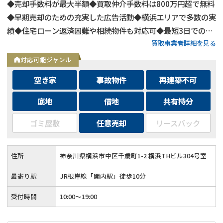
◆売却手数料が最大半額◆買取仲介手数料は800万円超で無料
◆早期売却のための充実した広告活動◆横浜エリアで多数の実
績◆住宅ローン返済困難や相続物件も対応可◆最短3日での売
買取事業者詳細を見る
却も可能◆プロフェッショナルによる徹底サポート
対応可能ジャンル
空き家
事故物件
再建築不可
底地
借地
共有持分
ゴミ屋敷
任意売却
リースバック
住所
神奈川県横浜市中区千歳町1-2 横浜THビル304号室
最寄り駅
JR根岸線「関内駅」徒歩10分
受付時間
10:00～19:00