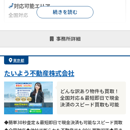
対応可能エリア
続きを読む
全国対応
対応が親身
オンライン面談可能
レスポンスが早い
事務所詳細
決済までが早い
1億円以上の買取可
業歴10年以上
業者案件歓迎
士業連携有り
東京都
たいよう不動産株式会社
どんな訳あり物件も買取！
全国対応＆最短即日で現金
決済のスピード買取も可能
◆簡単30秒査定＆最短即日で現金決済も可能なスピード買取
◆全国対応◆他社で断られた不動産でも99％買取可能◆空き