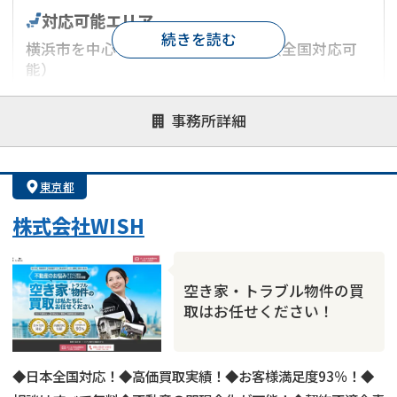
対応可能エリア
続きを読む
横浜市を中心とした神奈川県エリア（全国対応可
能）
対応が親身
オンライン面談可能
レスポンスが早い
事務所詳細
決済までが早い
1億円以上の買取可
業歴10年以上
業者案件歓迎
士業連携有り
東京都
株式会社WISH
空き家・トラブル物件の買
取はお任せください！
◆日本全国対応！◆高価買取実績！◆お客様満足度93％！◆