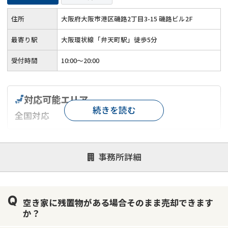
住所
大阪府大阪市港区磯路2丁目3-15 磯路ビル2F
最寄り駅
大阪環状線「弁天町駅」徒歩5分
受付時間
10:00～20:00
対応可能エリア
続きを読む
全国対応
対応が親身
オンライン面談可能
レスポンスが早い
事務所詳細
決済までが早い
1億円以上の買取可
業歴10年以上
業者案件歓迎
士業連携有り
空き家に残置物がある場合そのまま売却できます
か？