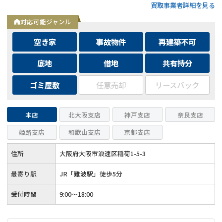
買取事業者詳細を見る
ルは24時間相談受付中
対応可能ジャンル
空き家
事故物件
再建築不可
底地
借地
共有持分
ゴミ屋敷
任意売却
リースバック
本店
北大阪支店
神戸支店
奈良支店
姫路支店
和歌山支店
京都支店
住所
大阪府大阪市浪速区稲荷1-5-3
最寄り駅
JR「難波駅」徒歩5分
受付時間
9:00～18:00