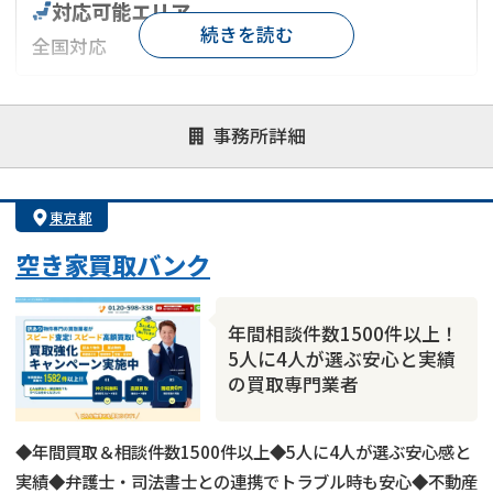
対応可能エリア
続きを読む
全国対応
対応が親身
オンライン面談可能
レスポンスが早い
事務所詳細
決済までが早い
1億円以上の買取可
業歴10年以上
業者案件歓迎
士業連携有り
東京都
空き家買取バンク
年間相談件数1500件以上！
5人に4人が選ぶ安心と実績
の買取専門業者
◆年間買取＆相談件数1500件以上◆5人に4人が選ぶ安心感と
実績◆弁護士・司法書士との連携でトラブル時も安心◆不動産