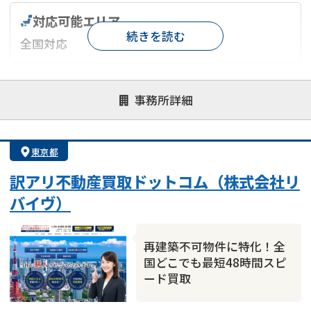
対応可能エリア
続きを読む
全国対応
対応が親身
オンライン面談可能
レスポンスが早い
事務所詳細
決済までが早い
1億円以上の買取可
業歴10年以上
業者案件歓迎
士業連携有り
東京都
訳アリ不動産買取ドットコム（株式会社リ
バイヴ）
再建築不可物件に特化！全
国どこでも最短48時間スピ
ード買取