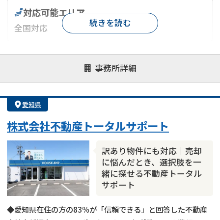
対応可能エリア
続きを読む
全国対応
対応が親身
オンライン面談可能
レスポンスが早い
事務所詳細
決済までが早い
1億円以上の買取可
業歴10年以上
業者案件歓迎
士業連携有り
愛知県
株式会社不動産トータルサポート
訳あり物件にも対応｜売却
空き家
の売却でお悩みならこちら
に悩んだとき、選択肢を一
《現在営業中》お電話繋がります
緒に探せる不動産トータル
サポート
0120-543-191
メール
◆愛知県在住の方の83％が「信頼できる」と回答した不動産