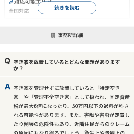
対応可能エリア
続きを読む
全国対応
対応が親身
オンライン面談可能
レスポンスが早い
事務所詳細
決済までが早い
1億円以上の買取可
業歴10年以上
業者案件歓迎
士業連携有り
空き家を放置しているとどんな問題があります
か？
空き家を管理せずに放置していると「特定空き
家」や「管理不全空き家」として扱われ、固定資産
税が最大6倍になったり、50万円以下の過料が科さ
れる可能性があります。また、害獣や害虫が定着し
たり倒壊の危険性もあり、近隣住民からのクレーム
の原因にもなり得るでしょう。衛生上や景観上の