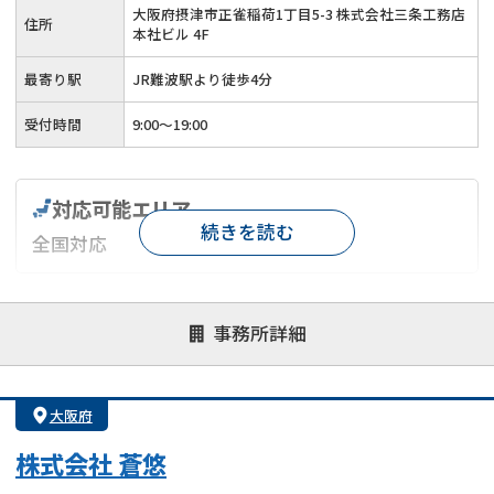
大阪府摂津市正雀稲荷1丁目5-3 株式会社三条工務店
住所
本社ビル 4F
最寄り駅
JR難波駅より徒歩4分
受付時間
9:00～19:00
対応可能エリア
続きを読む
全国対応
対応が親身
オンライン面談可能
レスポンスが早い
事務所詳細
決済までが早い
1億円以上の買取可
業歴10年以上
業者案件歓迎
士業連携有り
大阪府
株式会社 蒼悠