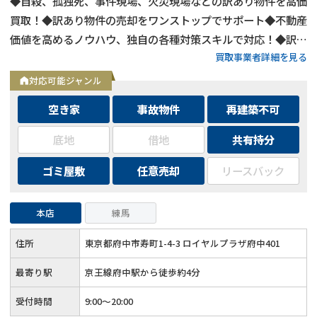
◆自殺、孤独死、事件現場、火災現場などの訳あり物件を高価
買取！◆訳あり物件の売却をワンストップでサポート◆不動産
価値を高めるノウハウ、独自の各種対策スキルで対応！◆訳あ
買取事業者詳細を見る
り物件の買取エリアは全国対応！
対応可能ジャンル
空き家
事故物件
再建築不可
底地
借地
共有持分
ゴミ屋敷
任意売却
リースバック
本店
練馬
住所
東京都府中市寿町1-4-3 ロイヤルプラザ府中401
最寄り駅
京王線府中駅から徒歩約4分
受付時間
9:00～20:00