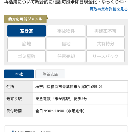
再活用について総合的に相談可能◆即日現金化・ゆっくり仲介
買取事業者詳細を見る
販売どちらも対応可◆約400名の士業パートナーと連携
対応可能ジャンル
空き家
事故物件
再建築不可
底地
借地
共有持分
ゴミ屋敷
任意売却
リースバック
本社
渋谷支店
住所
神奈川県横浜市青葉区市ケ尾町1055-21
最寄り駅
東急電鉄「市が尾駅」徒歩3分
受付時間
全日 9:30～18:00（水曜定休）