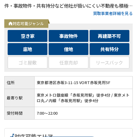
件・事故物件・共有持分など他社が扱いにくい不動産も積極買
買取事業者詳細を見る
取◆残置物・ゴミ屋敷・シロアリ被害がある物件もそのままで
買取
対応可能ジャンル
空き家
事故物件
再建築不可
底地
借地
共有持分
ゴミ屋敷
任意売却
リースバック
住所
東京都港区赤坂3-11-15 VORT赤坂見附5F
東京メトロ銀座線「赤坂見附駅」徒歩4分 / 東京メト
最寄り駅
ロ丸ノ内線「赤坂見附駅」徒歩4分
受付時間
7:00〜22:00
対応可能エリア