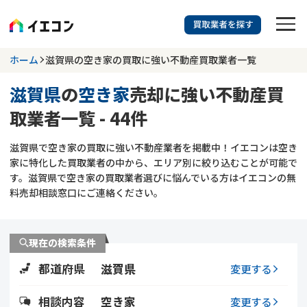
訳あり物件に強い業者を探す
ホーム
滋賀県の空き家の買取に強い不動産買取業者一覧
滋賀県
の
空き家
売却に強い不動産買
滋賀県
空き家
取業者一覧 - 44件
703
掲載業者
件
検索する
滋賀県で空き家の買取に強い不動産業者を掲載中！イエコンは空き
更新日 :
2026年07月31日
家に特化した買取業者の中から、エリア別に絞り込むことが可能で
す。滋賀県で空き家の買取業者選びに悩んでいる方はイエコンの無
業者を探す
料売却相談窓口にご連絡ください。
相談内容で探す
現在の検索条件
空き家
不動産コラム
事故物件
都道府県
滋賀県
変更する
再建築不可
不動産売却
底地
再建築不可物件
相談内容
空き家
変更する