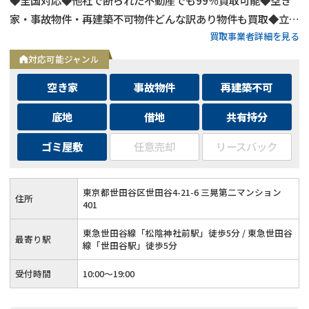
家・事故物件・再建築不可物件どんな訳あり物件も買取◆立ち
買取事業者詳細を見る
退き・相続・共有持分など複雑な問題を抱えた不動産もOK
対応可能ジャンル
空き家
事故物件
再建築不可
底地
借地
共有持分
ゴミ屋敷
任意売却
リースバック
東京都世田谷区世田谷4-21-6 三晃第二マンション
住所
401
東急世田谷線「松陰神社前駅」徒歩5分 / 東急世田谷
最寄り駅
線「世田谷駅」徒歩5分
受付時間
10:00〜19:00