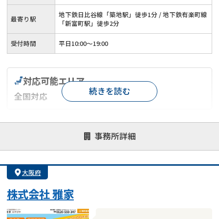
地下鉄日比谷線「築地駅」徒歩1分 / 地下鉄有楽町線
最寄り駅
「新富町駅」徒歩2分
受付時間
平日10:00～19:00
対応可能エリア
続きを読む
全国対応
対応が親身
オンライン面談可能
レスポンスが早い
事務所詳細
決済までが早い
1億円以上の買取可
業歴10年以上
業者案件歓迎
士業連携有り
大阪府
株式会社 雅家