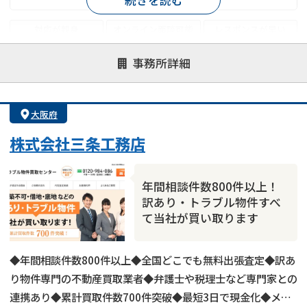
対応が親身
オンライン面談可能
レスポンスが早い
決済までが早い
1億円以上の買取可
業歴10年以上
事務所詳細
業者案件歓迎
士業連携有り
大阪府
株式会社三条工務店
年間相談件数800件以上！
訳あり・トラブル物件すべ
て当社が買い取ります
◆年間相談件数800件以上◆全国どこでも無料出張査定◆訳あ
り物件専門の不動産買取業者◆弁護士や税理士など専門家との
連携あり◆累計買取件数700件突破◆最短3日で現金化◆メー