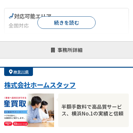
対応可能エリア
続きを読む
全国対応
対応が親身
オンライン面談可能
レスポンスが早い
事務所詳細
決済までが早い
1億円以上の買取可
業歴10年以上
業者案件歓迎
士業連携有り
神奈川県
株式会社ホームスタッフ
半額手数料で高品質サービ
ス、横浜No.1の実績と信頼