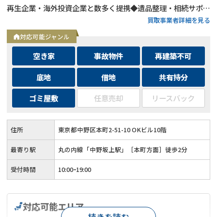
再生企業・海外投資企業と数多く提携◆遺品整理・相続サポー
買取事業者詳細を見る
トも可能◆メールとLINEは24時間相談受付中
対応可能ジャンル
空き家
事故物件
再建築不可
底地
借地
共有持分
ゴミ屋敷
任意売却
リースバック
住所
東京都中野区本町2-51-10 OKビル10階
最寄り駅
丸の内線「中野坂上駅」［本町方面］徒歩2分
受付時間
10:00ｰ19:00
対応可能エリア
続きを読む