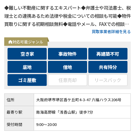
◆難しい不動産に関するエキスパート◆弁護士や司法書士、税
理士との連携あるため法律や税金についての相談も可能◆物件
買取りに関する初期相談無料◆電話やメール、FAXでの相談可
買取事業者詳細を見る
能◆メールは24時間相談受付中
対応可能ジャンル
空き家
事故物件
再建築不可
底地
借地
共有持分
ゴミ屋敷
任意売却
リースバック
住所
大阪府堺市堺区香ケ丘町4-3-47 六福ハウス206号
最寄り駅
南海高野線「浅香山駅」徒歩7分
受付時間
9:00～20:00