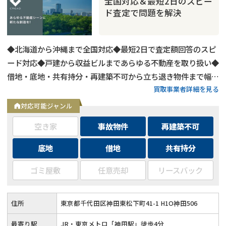
全国対応＆最短2日のスピー
ド査定で問題を解決
◆北海道から沖縄まで全国対応◆最短2日で査定額回答のスピ
ード対応◆戸建から収益ビルまであらゆる不動産を取り扱い◆
借地・底地・共有持分・再建築不可から立ち退き物件まで幅広
買取事業者詳細を見る
く対応◆用途区分・種類不問でバルク購入も相談可能
対応可能ジャンル
空き家
事故物件
再建築不可
底地
借地
共有持分
再建築不可
の売却でお悩みならこちら
ゴミ屋敷
任意売却
リースバック
《現在営業中》お電話繋がります
0120-543-357
メール
住所
東京都千代田区神田東松下町41-1 H1O神田506
最寄り駅
JR・東京メトロ「神田駅」徒歩4分