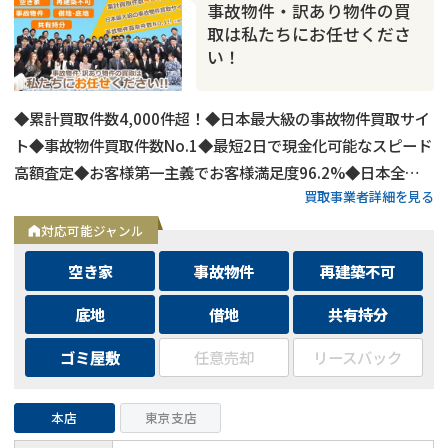
事故物件・訳あり物件の買
取は私たちにお任せくださ
い！
◆累計買取件数4,000件超！◆日本最大級の事故物件買取サイ
ト◆事故物件買取件数No.1◆最短2日で現金化可能なスピード
高額査定◆お客様第一主義でお客様満足度96.2%◆日本全国
買取事業者詳細を見る
の事故物件・訳あり物件の買取に対応！
対応可能ジャンル
空き家
事故物件
再建築不可
底地
借地
共有持分
ゴミ屋敷
任意売却
リースバック
本店
東京支店