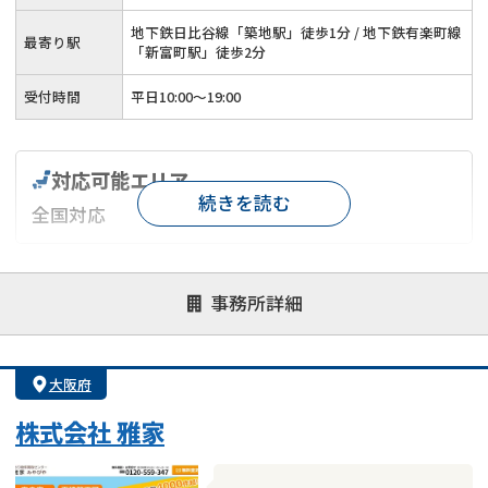
地下鉄日比谷線「築地駅」徒歩1分 / 地下鉄有楽町線
最寄り駅
「新富町駅」徒歩2分
受付時間
平日10:00～19:00
対応可能エリア
続きを読む
全国対応
対応が親身
オンライン面談可能
レスポンスが早い
事務所詳細
決済までが早い
1億円以上の買取可
業歴10年以上
業者案件歓迎
士業連携有り
大阪府
株式会社 雅家