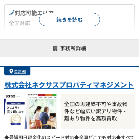
対応可能エリア
続きを読む
全国対応
対応が親身
オンライン面談可能
レスポンスが早い
事務所詳細
決済までが早い
1億円以上の買取可
業歴10年以上
業者案件歓迎
士業連携有り
東京都
株式会社ネクサスプロパティマネジメント
全国の再建築不可や事故物
件など幅広い訳アリ物件・
難あり物件を高額買取
◆最短即日現金化のスピード対応◆全国どこでも対応◆すべて