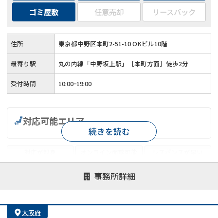
ゴミ屋敷
任意売却
リースバック
住所
東京都中野区本町2-51-10 OKビル10階
最寄り駅
丸の内線「中野坂上駅」［本町方面］徒歩2分
受付時間
10:00ｰ19:00
対応可能エリア
続きを読む
対応が親身
オンライン面談可能
レスポンスが早い
決済までが早い
1億円以上の買取可
業歴10年以上
事務所詳細
業者案件歓迎
士業連携有り
大阪府