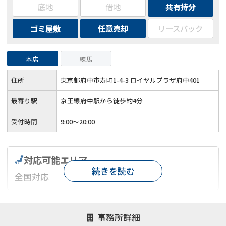
底地
借地
共有持分
ゴミ屋敷
任意売却
リースバック
本店
練馬
住所
東京都府中市寿町1-4-3 ロイヤルプラザ府中401
最寄り駅
京王線府中駅から徒歩約4分
受付時間
9:00～20:00
対応可能エリア
続きを読む
全国対応
対応が親身
オンライン面談可能
レスポンスが早い
事務所詳細
決済までが早い
1億円以上の買取可
業歴10年以上