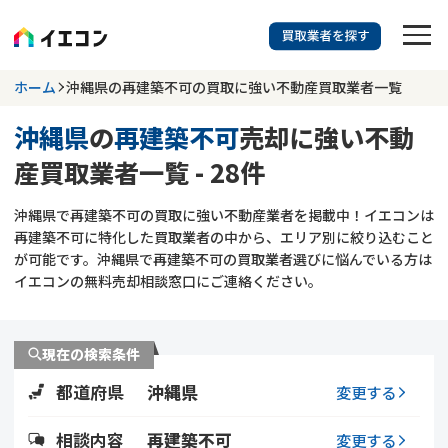
訳あり物件に強い業者を探す
ホーム
沖縄県の再建築不可の買取に強い不動産買取業者一覧
沖縄県
の
再建築不可
売却に強い不動
沖縄県
再建築不可
産買取業者一覧 - 28件
703
掲載業者
件
検索する
沖縄県で再建築不可の買取に強い不動産業者を掲載中！イエコンは
更新日 :
2026年07月31日
再建築不可に特化した買取業者の中から、エリア別に絞り込むこと
が可能です。沖縄県で再建築不可の買取業者選びに悩んでいる方は
業者を探す
イエコンの無料売却相談窓口にご連絡ください。
相談内容で探す
現在の検索条件
空き家
不動産コラム
事故物件
都道府県
沖縄県
変更する
再建築不可
不動産売却
底地
再建築不可物件
相談内容
再建築不可
変更する