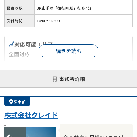
最寄り駅
JR山手線「御徒町駅」徒歩4分
受付時間
10:00〜18:00
対応可能エリア
続きを読む
全国対応
対応が親身
オンライン面談可能
レスポンスが早い
事務所詳細
決済までが早い
1億円以上の買取可
業歴10年以上
業者案件歓迎
士業連携有り
東京都
株式会社クレイド