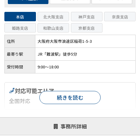
本店
北大阪支店
神戸支店
奈良支店
姫路支店
和歌山支店
京都支店
住所
大阪府大阪市浪速区稲荷1-5-3
最寄り駅
JR「難波駅」徒歩5分
受付時間
9:00～18:00
対応可能エリア
続きを読む
全国対応
対応が親身
オンライン面談可能
レスポンスが早い
事務所詳細
決済までが早い
1億円以上の買取可
業歴10年以上
業者案件歓迎
士業連携有り