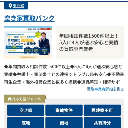
東京都
空き家買取バンク
年間相談件数1500件以上！
5人に4人が選ぶ安心と実績
の買取専門業者
◆年間買取＆相談件数1500件以上◆5人に4人が選ぶ安心感と
実績◆弁護士・司法書士との連携でトラブル時も安心◆不動産
再生企業・海外投資企業と数多く提携◆遺品整理・相続サポー
買取事業者詳細を見る
トも可能◆メールとLINEは24時間相談受付中
対応可能ジャンル
空き家
事故物件
再建築不可
底地
借地
共有持分