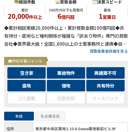
相談件数
買取金額
決算スピード
累計
100万円以下も買取可
最短
20,000
6
1
件以上
億円超
営業日
◆累計相談実績20,000件以上・累計買取金額100億円超◆共
有持分・底地など権利関係が複雑な「訳あり物件」専門の買取
会社◆業界最大級！全国1,600以上の士業事務所と連携◆自己
買取事業者詳細を見る
資金による買取のため、融資審査を待たず最短即日で決済可能
◆士業事務所や大手不動産会社からの相談実績も多数
対応可能ジャンル
空き家
事故物件
再建築不可
底地
借地
共有持分
ゴミ屋敷
任意売却
リースバック
本店
名古屋支店
住所
東京都中央区築地2-10-6 Daiwa築地駅前ビル9F