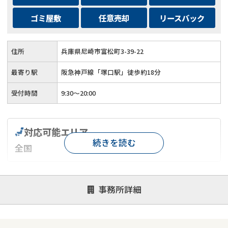
ゴミ屋敷
任意売却
リースバック
住所
兵庫県尼崎市富松町3-39-22
最寄り駅
阪急神戸線「塚口駅」徒歩約18分
受付時間
9:30～20:00
対応可能エリア
続きを読む
全国
対応が親身
オンライン面談可能
レスポンスが早い
事務所詳細
決済までが早い
1億円以上の買取可
業歴10年以上
業者案件歓迎
士業連携有り