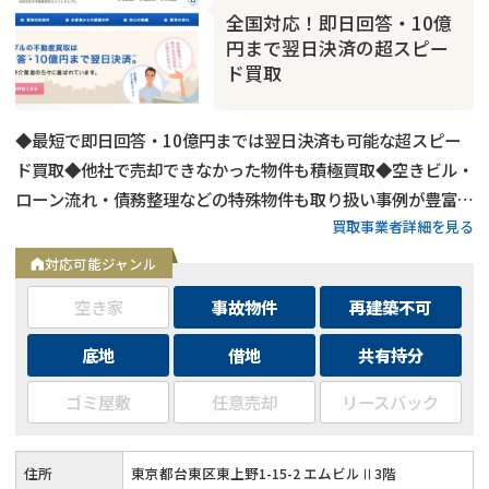
全国対応！即日回答・10億
円まで翌日決済の超スピー
ド買取
◆最短で即日回答・10億円までは翌日決済も可能な超スピー
ド買取◆他社で売却できなかった物件も積極買取◆空きビル・
ローン流れ・債務整理などの特殊物件も取り扱い事例が豊富◆
買取事業者詳細を見る
東京都内および全国の政令指定都市に対応
対応可能ジャンル
空き家
事故物件
再建築不可
底地
借地
共有持分
ゴミ屋敷
任意売却
リースバック
住所
東京都台東区東上野1-15-2 エムビルⅡ3階