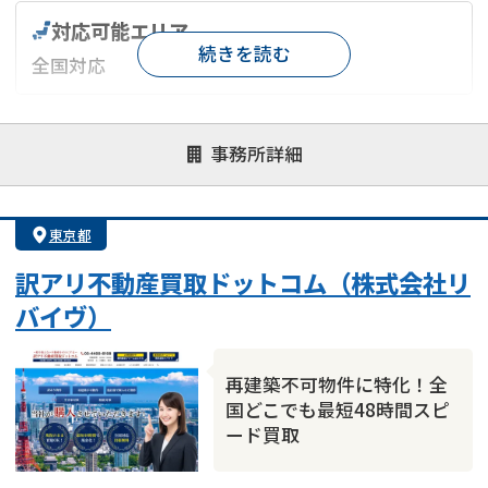
対応可能エリア
続きを読む
全国対応
対応が親身
オンライン面談可能
レスポンスが早い
事務所詳細
決済までが早い
1億円以上の買取可
業歴10年以上
業者案件歓迎
士業連携有り
東京都
訳アリ不動産買取ドットコム（株式会社リ
バイヴ）
再建築不可物件に特化！全
国どこでも最短48時間スピ
ード買取