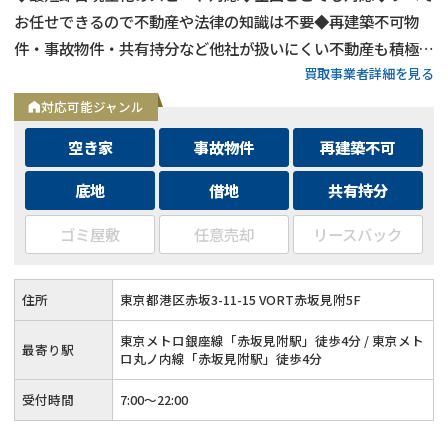
お任せできるので不動産や法律の知識は不要◆再建築不可物
件・事故物件・共有持分など他社が扱いにくい不動産も積極買
買取事業者詳細を見る
取◆残置物・ゴミ屋敷・シロアリ被害がある物件もそのままで
買取
対応可能ジャンル
空き家
事故物件
再建築不可
底地
借地
共有持分
ゴミ屋敷
任意売却
リースバック
住所
東京都港区赤坂3-11-15 VORT赤坂見附5F
東京メトロ銀座線「赤坂見附駅」徒歩4分 / 東京メト
最寄り駅
ロ丸ノ内線「赤坂見附駅」徒歩4分
受付時間
7:00〜22:00