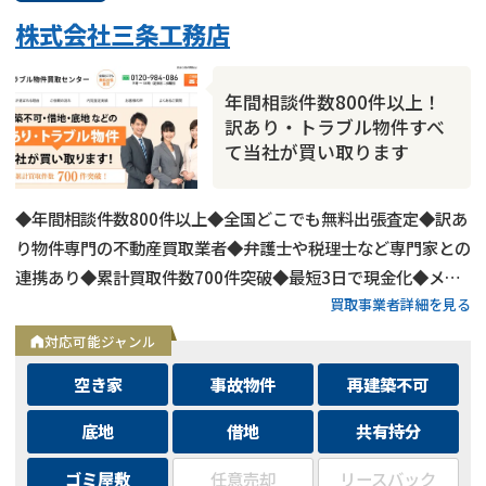
株式会社三条工務店
年間相談件数800件以上！
訳あり・トラブル物件すべ
て当社が買い取ります
◆年間相談件数800件以上◆全国どこでも無料出張査定◆訳あ
り物件専門の不動産買取業者◆弁護士や税理士など専門家との
連携あり◆累計買取件数700件突破◆最短3日で現金化◆メー
買取事業者詳細を見る
ルは24時間相談受付中
対応可能ジャンル
空き家
事故物件
再建築不可
底地
借地
共有持分
ゴミ屋敷
任意売却
リースバック