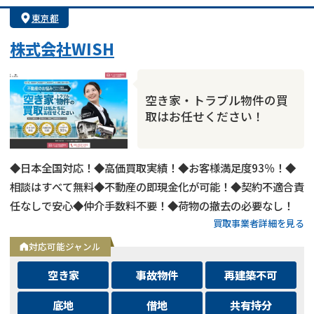
業者案件歓迎
士業連携有り
東京都
株式会社WISH
空き家・トラブル物件の買
取はお任せください！
◆日本全国対応！◆高価買取実績！◆お客様満足度93％！◆
相談はすべて無料◆不動産の即現金化が可能！◆契約不適合責
任なしで安心◆仲介手数料不要！◆荷物の撤去の必要なし！
買取事業者詳細を見る
対応可能ジャンル
空き家
事故物件
再建築不可
底地
借地
共有持分