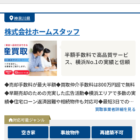
業者案件歓迎
士業連携有り
神奈川県
株式会社ホームスタッフ
半額手数料で高品質サービ
ス、横浜No.1の実績と信頼
◆売却手数料が最大半額◆買取仲介手数料は800万円超で無料
◆早期売却のための充実した広告活動◆横浜エリアで多数の実
績◆住宅ローン返済困難や相続物件も対応可◆最短3日での売
買取事業者詳細を見る
却も可能◆プロフェッショナルによる徹底サポート
対応可能ジャンル
空き家
事故物件
再建築不可