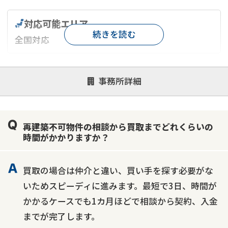
対応可能エリア
続きを読む
全国対応
対応が親身
オンライン面談可能
レスポンスが早い
事務所詳細
決済までが早い
1億円以上の買取可
業歴10年以上
業者案件歓迎
士業連携有り
再建築不可物件の相談から買取までどれくらいの
時間がかかりますか？
買取の場合は仲介と違い、買い手を探す必要がな
いためスピーディに進みます。最短で3日、時間が
かかるケースでも1カ月ほどで相談から契約、入金
までが完了します。