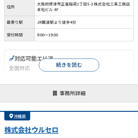
大阪府摂津市正雀稲荷1丁目5-3 株式会社三条工務店
住所
本社ビル 4F
最寄り駅
JR難波駅より徒歩4分
受付時間
9:00～19:00
対応可能エリア
続きを読む
全国対応
対応が親身
オンライン面談可能
レスポンスが早い
事務所詳細
決済までが早い
1億円以上の買取可
業歴10年以上
業者案件歓迎
士業連携有り
沖縄県
株式会社ウルセロ