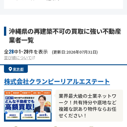
借地
共有持分
共有持分
底地
業者を探す
ゴミ屋敷
訳あり不動産
任意売却
不動産投資
沖縄県の再建築不可の買取に強い不動産
業者一覧
リースバック
土地売却
不動産相続
28
1
28
全
中
~
件を表示
(更新日:2026年07月31日)
借地
不動産リースバック
並び順について
東京都
任意売却
空き家
株式会社クランピーリアルエステート
アンケート調査
業界最大級の士業ネットワ
ーク！共有持分や底地など
複雑な訳あり物件ならお任
せください！