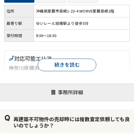
住所
沖縄県那覇市泉崎1-23-4 WORVE那覇泉崎2階
最寄り駅
ゆいレール旭橋駅より徒歩3分
受付時間
9:30～18:30
対応可能エリア
続きを読む
神奈川県横浜市
対応が親身
オンライン面談可能
レスポンスが早い
事務所詳細
決済までが早い
1億円以上の買取可
業歴10年以上
業者案件歓迎
士業連携有り
再建築不可物件の売却時には複数査定依頼しても良
いのでしょうか？