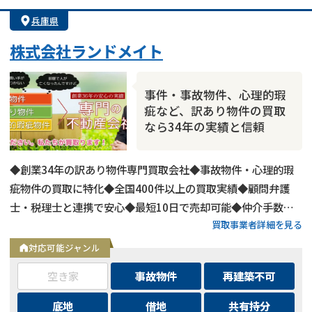
兵庫県
株式会社ランドメイト
事件・事故物件、心理的瑕
疵など、訳あり物件の買取
なら34年の実績と信頼
◆創業34年の訳あり物件専門買取会社◆事故物件・心理的瑕
疵物件の買取に特化◆全国400件以上の買取実績◆顧問弁護
士・税理士と連携で安心◆最短10日で売却可能◆仲介手数
買取事業者詳細を見る
料・諸費用も会社負担◆不要物撤去費用も無料◆リースバック
にも対応◆現地調査・査定は無料
対応可能ジャンル
空き家
事故物件
再建築不可
底地
借地
共有持分