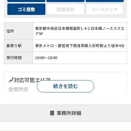
ゴミ屋敷
任意売却
リースバック
東京都中央区日本橋堀留町1-4-2 日本橋ノーススクエ
住所
ア9F
最寄り駅
東京メトロ・都営地下鉄浅草線人形町駅より徒歩4分
受付時間
10:00～18:00
対応可能エリア
続きを読む
全国対応
対応が親身
オンライン面談可能
レスポンスが早い
事務所詳細
決済までが早い
1億円以上の買取可
業歴10年以上
業者案件歓迎
士業連携有り