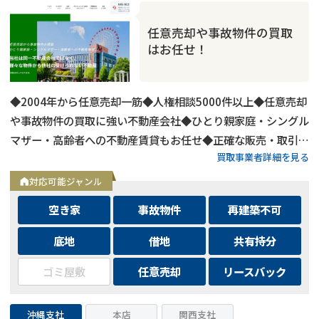
任意売却や事故物件の買取
はお任せ！
◆2004年から任意売却一筋◆人権相談5000件以上◆任意売却
や事故物件の買取に強い不動産会社◆ひとり親家庭・シングル
マザー・高齢者への不動産賃貸もお任せ◆正確な販売・取引価
買取事業者詳細を見る
格を提示できる東京カンテイ導入◆一般的な不動産会社が苦手
な不動産を積極的に取扱い
対応可能ジャンル
空き家
事故物件
再建築不可
底地
借地
共有持分
ゴミ屋敷
任意売却
リースバック
沖縄支社
本店
関西支社