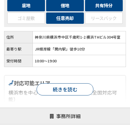
底地
借地
共有持分
ゴミ屋敷
任意売却
リースバック
住所
神奈川県横浜市中区千歳町1-2 横浜THビル304号室
最寄り駅
JR根岸線「関内駅」徒歩10分
受付時間
10:00～19:00
対応可能エリア
続きを読む
横浜市を中心とした神奈川県エリア（全国対応可
能）
対応が親身
オンライン面談可能
レスポンスが早い
事務所詳細
決済までが早い
1億円以上の買取可
業歴10年以上