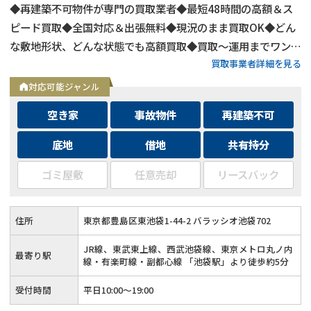
◆再建築不可物件が専門の買取業者◆最短48時間の高額＆ス
ピード買取◆全国対応＆出張無料◆現況のまま買取OK◆どん
な敷地形状、どんな状態でも高額買取◆買取〜運用までワンス
買取事業者詳細を見る
トップ対応◆無料査定＆相談はフォームから24時間受付
対応可能ジャンル
空き家
事故物件
再建築不可
底地
借地
共有持分
ゴミ屋敷
任意売却
リースバック
住所
東京都豊島区東池袋1-44-2 バラッシオ池袋702
JR線、東武東上線、西武池袋線、東京メトロ丸ノ内
最寄り駅
線・有楽町線・副都心線 「池袋駅」より徒歩約5分
受付時間
平日10:00～19:00