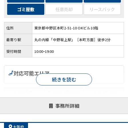
ゴミ屋敷
任意売却
リースバック
住所
東京都中野区本町2-51-10 OKビル10階
最寄り駅
丸の内線「中野坂上駅」［本町方面］徒歩2分
受付時間
10:00ｰ19:00
対応可能エリア
続きを読む
対応が親身
オンライン面談可能
レスポンスが早い
決済までが早い
1億円以上の買取可
業歴10年以上
事務所詳細
業者案件歓迎
士業連携有り
大阪府