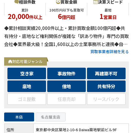
相談件数
買取金額
決算スピード
累計
100万円以下も買取可
最短
20,000
6
1
件以上
億円超
営業日
◆累計相談実績20,000件以上・累計買取金額100億円超◆共
有持分・底地など権利関係が複雑な「訳あり物件」専門の買取
会社◆業界最大級！全国1,600以上の士業事務所と連携◆自己
買取事業者詳細を見る
資金による買取のため、融資審査を待たず最短即日で決済可能
◆士業事務所や大手不動産会社からの相談実績も多数
対応可能ジャンル
空き家
事故物件
再建築不可
底地
借地
共有持分
ゴミ屋敷
任意売却
リースバック
本店
名古屋支店
住所
東京都中央区築地2-10-6 Daiwa築地駅前ビル9F