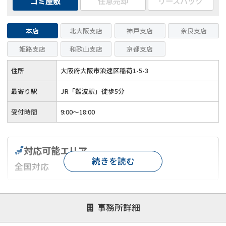
ゴミ屋敷
任意売却
リースバック
本店
北大阪支店
神戸支店
奈良支店
姫路支店
和歌山支店
京都支店
住所
大阪府大阪市浪速区稲荷1-5-3
最寄り駅
JR「難波駅」徒歩5分
受付時間
9:00～18:00
対応可能エリア
続きを読む
全国対応
対応が親身
オンライン面談可能
レスポンスが早い
事務所詳細
決済までが早い
1億円以上の買取可
業歴10年以上