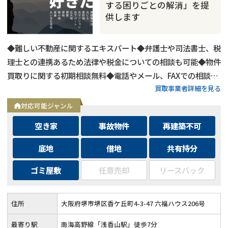
する困りごとの解消」を提
供します
◆難しい不動産に関するエキスパート◆弁護士や司法書士、税
理士との連携あるため法律や税金についての相談も可能◆物件
買取りに関する初期相談無料◆電話やメール、FAXでの相談可
買取事業者詳細を見る
能◆メールは24時間相談受付中
対応可能ジャンル
空き家
事故物件
再建築不可
底地
借地
共有持分
ゴミ屋敷
任意売却
リースバック
住所
大阪府堺市堺区香ケ丘町4-3-47 六福ハウス206号
最寄り駅
南海高野線「浅香山駅」徒歩7分