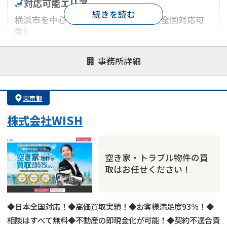
対応可能エリア
続きを読む
横浜市を中心とした神奈川県エリア（全国対応可
能）
対応が親身
オンライン面談可能
レスポンスが早い
事務所詳細
決済までが早い
1億円以上の買取可
業歴10年以上
業者案件歓迎
士業連携有り
東京都
株式会社WISH
空き家・トラブル物件の買
取はお任せください！
◆日本全国対応！◆高価買取実績！◆お客様満足度93％！◆
相談はすべて無料◆不動産の即現金化が可能！◆契約不適合責