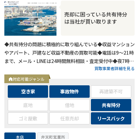
売却に困っている共有持分
は当社が買い取ります
◆共有持分の問題に積極的に取り組んでいる◆収益マンション
やアパート、戸建など収益不動産の買取可能◆電話は9～21時
まで、メール・LINEは24時間無料相談・査定受付中◆夜7時以
買取事業者詳細を見る
降も営業
対応可能ジャンル
空き家
事故物件
再建築不可
底地
借地
共有持分
ゴミ屋敷
任意売却
リースバック
本店
弁天町営業所