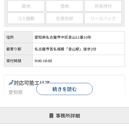
底地
借地
共有持分
ゴミ屋敷
任意売却
リースバック
住所
愛知県名古屋市中区金山11番10号
最寄り駅
名古屋市営名城線「金山駅」徒歩2分
受付時間
9:00-18:00
対応可能エリア
続きを読む
愛知県
対応が親身
オンライン面談可能
レスポンスが早い
事務所詳細
決済までが早い
1億円以上の買取可
業歴10年以上
業者案件歓迎
士業連携有り