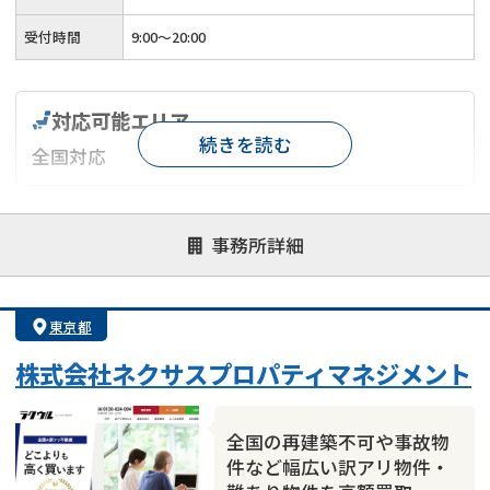
受付時間
9:00～20:00
対応可能エリア
続きを読む
全国対応
対応が親身
オンライン面談可能
レスポンスが早い
事務所詳細
決済までが早い
1億円以上の買取可
業歴10年以上
業者案件歓迎
士業連携有り
東京都
株式会社ネクサスプロパティマネジメント
全国の再建築不可や事故物
件など幅広い訳アリ物件・