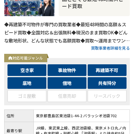
ード買取
◆再建築不可物件が専門の買取業者◆最短48時間の高額＆ス
ピード買取◆全国対応＆出張無料◆現況のまま買取OK◆どん
な敷地形状、どんな状態でも高額買取◆買取〜運用までワンス
買取事業者詳細を見る
トップ対応◆無料査定＆相談はフォームから24時間受付
対応可能ジャンル
空き家
事故物件
再建築不可
底地
借地
共有持分
ゴミ屋敷
任意売却
リースバック
住所
東京都豊島区東池袋1-44-2 バラッシオ池袋702
JR線、東武東上線、西武池袋線、東京メトロ丸ノ内
最寄り駅
線・有楽町線・副都心線 「池袋駅」より徒歩約5分