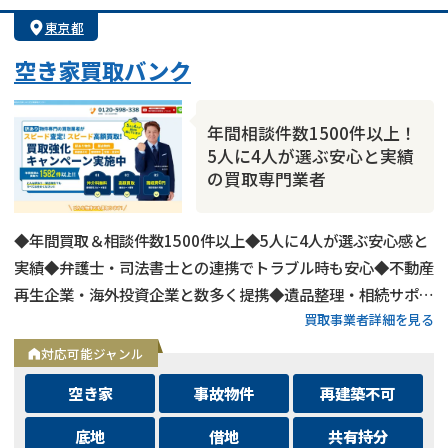
東京都
空き家買取バンク
年間相談件数1500件以上！
5人に4人が選ぶ安心と実績
の買取専門業者
◆年間買取＆相談件数1500件以上◆5人に4人が選ぶ安心感と
実績◆弁護士・司法書士との連携でトラブル時も安心◆不動産
再生企業・海外投資企業と数多く提携◆遺品整理・相続サポー
買取事業者詳細を見る
トも可能◆メールとLINEは24時間相談受付中
対応可能ジャンル
空き家
事故物件
再建築不可
底地
借地
共有持分