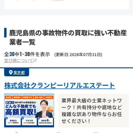
借地
共有持分
共有持分
底地
業者を探す
ゴミ屋敷
訳あり不動産
任意売却
不動産投資
鹿児島県の事故物件の買取に強い不動産
業者一覧
リースバック
土地売却
不動産相続
30
1
30
全
中
~
件を表示
(更新日:2026年07月31日)
借地
不動産リースバック
並び順について
東京都
任意売却
空き家
株式会社クランピーリアルエステート
アンケート調査
業界最大級の士業ネットワ
ーク！共有持分や底地など
複雑な訳あり物件ならお任
せください！