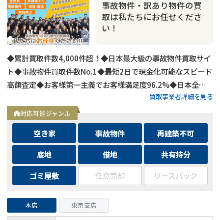
事故物件・訳あり物件の買
取は私たちにお任せくださ
い！
◆累計買取件数4,000件超！◆日本最大級の事故物件買取サイ
ト◆事故物件買取件数No.1◆最短2日で現金化可能なスピード
高額査定◆お客様第一主義でお客様満足度96.2%◆日本全国
買取事業者詳細を見る
の事故物件・訳あり物件の買取に対応！
対応可能ジャンル
空き家
事故物件
再建築不可
底地
借地
共有持分
ゴミ屋敷
任意売却
リースバック
本店
東京支店