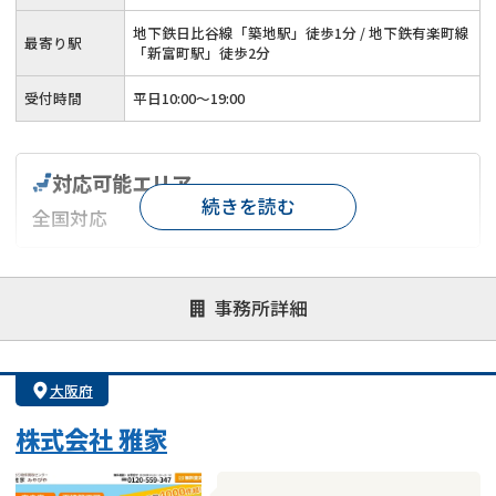
地下鉄日比谷線「築地駅」徒歩1分 / 地下鉄有楽町線
最寄り駅
「新富町駅」徒歩2分
受付時間
平日10:00～19:00
対応可能エリア
続きを読む
全国対応
対応が親身
オンライン面談可能
レスポンスが早い
事務所詳細
決済までが早い
1億円以上の買取可
業歴10年以上
業者案件歓迎
士業連携有り
大阪府
株式会社 雅家