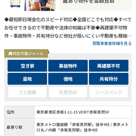
難あり物件を高額買取
◆最短即日現金化のスピード対応◆全国どこでも対応◆すべて
お任せできるので不動産や法律の知識は不要◆再建築不可物
件・事故物件・共有持分など他社が扱いにくい不動産も積極買
買取事業者詳細を見る
取◆残置物・ゴミ屋敷・シロアリ被害がある物件もそのままで
買取
対応可能ジャンル
空き家
事故物件
再建築不可
底地
借地
共有持分
ゴミ屋敷
任意売却
リースバック
住所
東京都港区赤坂3-11-15 VORT赤坂見附5F
東京メトロ銀座線「赤坂見附駅」徒歩4分 / 東京メト
最寄り駅
ロ丸ノ内線「赤坂見附駅」徒歩4分