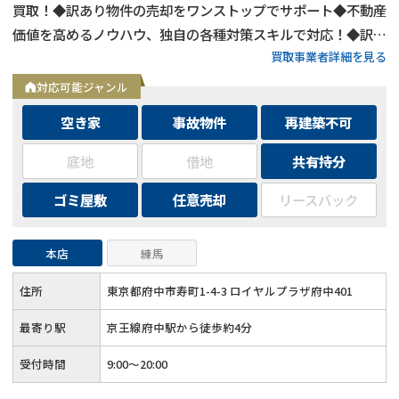
買取！◆訳あり物件の売却をワンストップでサポート◆不動産
価値を高めるノウハウ、独自の各種対策スキルで対応！◆訳あ
買取事業者詳細を見る
り物件の買取エリアは全国対応！
対応可能ジャンル
空き家
事故物件
再建築不可
底地
借地
共有持分
ゴミ屋敷
任意売却
リースバック
本店
練馬
住所
東京都府中市寿町1-4-3 ロイヤルプラザ府中401
最寄り駅
京王線府中駅から徒歩約4分
受付時間
9:00～20:00