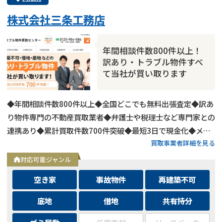
株式会社三条工務店
年間相談件数800件以上！
訳あり・トラブル物件すべ
て当社が買い取ります
◆年間相談件数800件以上◆全国どこでも無料出張査定◆訳あ
り物件専門の不動産買取業者◆弁護士や税理士など専門家との
連携あり◆累計買取件数700件突破◆最短3日で現金化◆メー
買取事業者詳細を見る
ルは24時間相談受付中
対応可能ジャンル
空き家
事故物件
再建築不可
底地
借地
共有持分