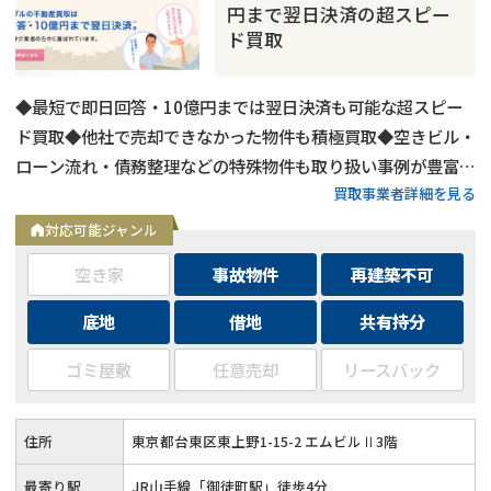
円まで翌日決済の超スピー
ド買取
◆最短で即日回答・10億円までは翌日決済も可能な超スピー
ド買取◆他社で売却できなかった物件も積極買取◆空きビル・
ローン流れ・債務整理などの特殊物件も取り扱い事例が豊富◆
買取事業者詳細を見る
東京都内および全国の政令指定都市に対応
対応可能ジャンル
空き家
事故物件
再建築不可
底地
借地
共有持分
事故物件
の売却でお悩みならこちら
ゴミ屋敷
任意売却
リースバック
営業時間外
（メール問合せなら24時間受付）
0120-543-357
メール
住所
東京都台東区東上野1-15-2 エムビルⅡ3階
最寄り駅
JR山手線「御徒町駅」徒歩4分