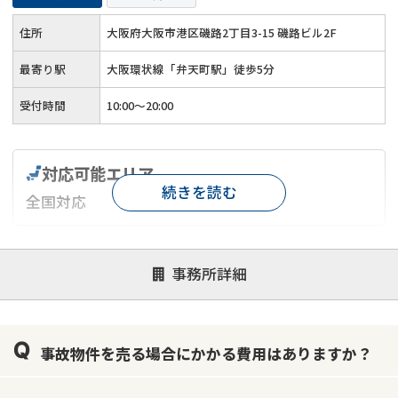
住所
大阪府大阪市港区磯路2丁目3-15 磯路ビル2F
最寄り駅
大阪環状線「弁天町駅」徒歩5分
受付時間
10:00～20:00
対応可能エリア
続きを読む
全国対応
対応が親身
オンライン面談可能
レスポンスが早い
事務所詳細
決済までが早い
1億円以上の買取可
業歴10年以上
業者案件歓迎
士業連携有り
事故物件を売る場合にかかる費用はありますか？