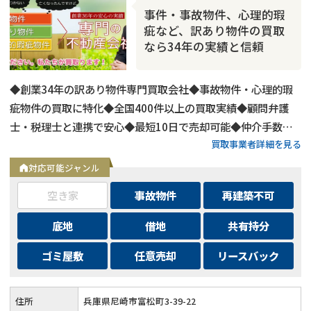
事件・事故物件、心理的瑕
疵など、訳あり物件の買取
なら34年の実績と信頼
◆創業34年の訳あり物件専門買取会社◆事故物件・心理的瑕
疵物件の買取に特化◆全国400件以上の買取実績◆顧問弁護
士・税理士と連携で安心◆最短10日で売却可能◆仲介手数
買取事業者詳細を見る
料・諸費用も会社負担◆不要物撤去費用も無料◆リースバック
にも対応◆現地調査・査定は無料
対応可能ジャンル
空き家
事故物件
再建築不可
底地
借地
共有持分
ゴミ屋敷
任意売却
リースバック
住所
兵庫県尼崎市富松町3-39-22