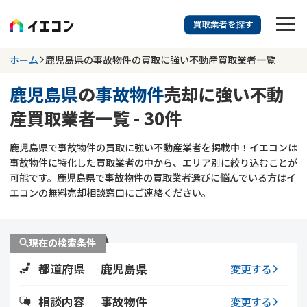
訳あり物件に強い業者を探す
ホーム
鹿児島県の事故物件の買取に強い不動産買取業者一覧
鹿児島県
の
事故物件
売却に強い不動
鹿児島県
事故物件
産買取業者一覧 - 30件
703
掲載業者
件
検索する
鹿児島県で事故物件の買取に強い不動産業者を掲載中！イエコンは
更新日 :
2026年07月31日
事故物件に特化した買取業者の中から、エリア別に絞り込むことが
可能です。鹿児島県で事故物件の買取業者選びに悩んでいる方はイ
業者を探す
エコンの無料売却相談窓口にご連絡ください。
相談内容で探す
現在の検索条件
空き家
不動産コラム
事故物件
都道府県
鹿児島県
変更する
再建築不可
不動産売却
底地
再建築不可物件
相談内容
事故物件
変更する