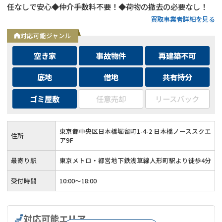
任なしで安心◆仲介手数料不要！◆荷物の撤去の必要なし！
買取事業者詳細を見る
対応可能ジャンル
空き家
事故物件
再建築不可
底地
借地
共有持分
ゴミ屋敷
任意売却
リースバック
東京都中央区日本橋堀留町1-4-2 日本橋ノーススクエ
住所
ア9F
最寄り駅
東京メトロ・都営地下鉄浅草線人形町駅より徒歩4分
受付時間
10:00～18:00
対応可能エリア