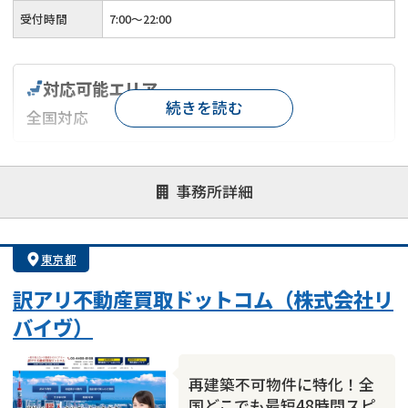
受付時間
7:00〜22:00
対応可能エリア
続きを読む
全国対応
対応が親身
オンライン面談可能
レスポンスが早い
事務所詳細
決済までが早い
1億円以上の買取可
業歴10年以上
業者案件歓迎
士業連携有り
東京都
訳アリ不動産買取ドットコム（株式会社リ
バイヴ）
再建築不可物件に特化！全
国どこでも最短48時間スピ