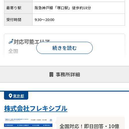
最寄り駅
阪急神戸線「塚口駅」徒歩約18分
受付時間
9:30～20:00
対応可能エリア
続きを読む
全国
対応が親身
オンライン面談可能
レスポンスが早い
事務所詳細
決済までが早い
1億円以上の買取可
業歴10年以上
業者案件歓迎
士業連携有り
東京都
株式会社フレキシブル
全国対応！即日回答・10億