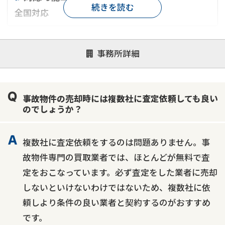
続きを読む
全国対応
対応が親身
オンライン面談可能
レスポンスが早い
事務所詳細
決済までが早い
1億円以上の買取可
業歴10年以上
業者案件歓迎
士業連携有り
事故物件の売却時には複数社に査定依頼しても良い
のでしょうか？
複数社に査定依頼をするのは問題ありません。事
故物件専門の買取業者では、ほとんどが無料で査
定をおこなっています。必ず査定をした業者に売却
しないといけないわけではないため、複数社に依
頼しより条件の良い業者と契約するのがおすすめ
です。