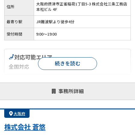
大阪府摂津市正雀稲荷1丁目5-3 株式会社三条工務店
住所
本社ビル 4F
最寄り駅
JR難波駅より徒歩4分
受付時間
9:00～19:00
対応可能エリア
続きを読む
全国対応
対応が親身
オンライン面談可能
レスポンスが早い
事務所詳細
決済までが早い
1億円以上の買取可
業歴10年以上
業者案件歓迎
士業連携有り
大阪府
株式会社 蒼悠