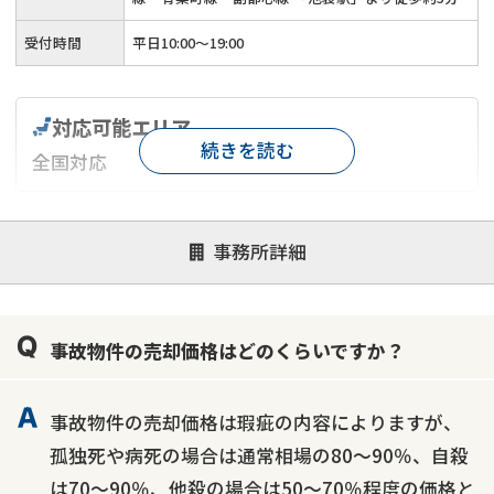
受付時間
平日10:00～19:00
対応可能エリア
続きを読む
全国対応
対応が親身
オンライン面談可能
レスポンスが早い
事務所詳細
決済までが早い
1億円以上の買取可
業歴10年以上
業者案件歓迎
士業連携有り
事故物件の売却価格はどのくらいですか？
事故物件の売却価格は瑕疵の内容によりますが、
孤独死や病死の場合は通常相場の80～90％、自殺
は70～90％、他殺の場合は50～70％程度の価格と