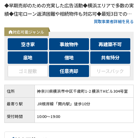
◆早期売却のための充実した広告活動◆横浜エリアで多数の実
績◆住宅ローン返済困難や相続物件も対応可◆最短3日での売
買取事業者詳細を見る
却も可能◆プロフェッショナルによる徹底サポート
対応可能ジャンル
空き家
事故物件
再建築不可
底地
借地
共有持分
ゴミ屋敷
任意売却
リースバック
住所
神奈川県横浜市中区千歳町1-2 横浜THビル304号室
最寄り駅
JR根岸線「関内駅」徒歩10分
受付時間
10:00～19:00