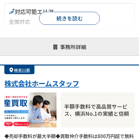
対応可能エリア
続きを読む
全国対応
対応が親身
オンライン面談可能
レスポンスが早い
事務所詳細
決済までが早い
1億円以上の買取可
業歴10年以上
業者案件歓迎
士業連携有り
神奈川県
株式会社ホームスタッフ
半額手数料で高品質サービ
ス、横浜No.1の実績と信頼
◆売却手数料が最大半額◆買取仲介手数料は800万円超で無料