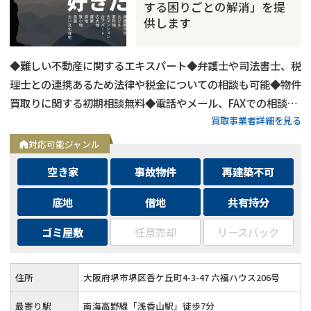
する困りごとの解消」を提
供します
◆難しい不動産に関するエキスパート◆弁護士や司法書士、税
理士との連携あるため法律や税金についての相談も可能◆物件
買取りに関する初期相談無料◆電話やメール、FAXでの相談可
買取事業者詳細を見る
能◆メールは24時間相談受付中
対応可能ジャンル
空き家
事故物件
再建築不可
底地
借地
共有持分
ゴミ屋敷
任意売却
リースバック
住所
大阪府堺市堺区香ケ丘町4-3-47 六福ハウス206号
最寄り駅
南海高野線「浅香山駅」徒歩7分