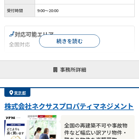
受付時間
9:00～20:00
対応可能エリア
続きを読む
全国対応
対応が親身
オンライン面談可能
レスポンスが早い
事務所詳細
決済までが早い
1億円以上の買取可
業歴10年以上
業者案件歓迎
士業連携有り
東京都
株式会社ネクサスプロパティマネジメント
全国の再建築不可や事故物
件など幅広い訳アリ物件・