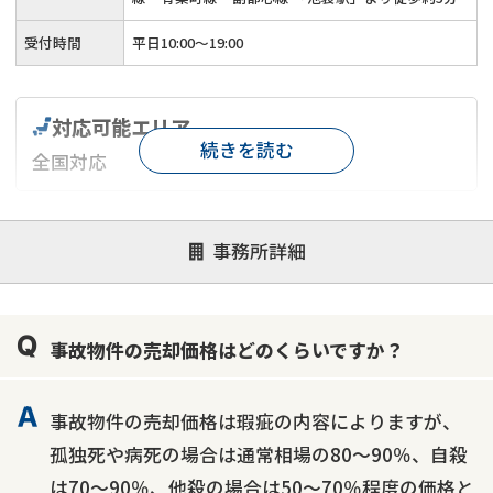
受付時間
平日10:00～19:00
対応可能エリア
続きを読む
全国対応
対応が親身
オンライン面談可能
レスポンスが早い
事務所詳細
決済までが早い
1億円以上の買取可
業歴10年以上
業者案件歓迎
士業連携有り
事故物件の売却価格はどのくらいですか？
事故物件の売却価格は瑕疵の内容によりますが、
孤独死や病死の場合は通常相場の80～90％、自殺
は70～90％、他殺の場合は50～70％程度の価格と