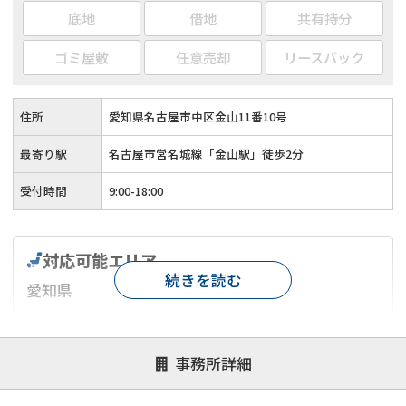
底地
借地
共有持分
ゴミ屋敷
任意売却
リースバック
住所
愛知県名古屋市中区金山11番10号
最寄り駅
名古屋市営名城線「金山駅」徒歩2分
受付時間
9:00-18:00
対応可能エリア
続きを読む
愛知県
対応が親身
オンライン面談可能
レスポンスが早い
事務所詳細
決済までが早い
1億円以上の買取可
業歴10年以上
業者案件歓迎
士業連携有り