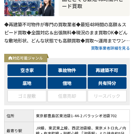
ード買取
◆再建築不可物件が専門の買取業者◆最短48時間の高額＆ス
ピード買取◆全国対応＆出張無料◆現況のまま買取OK◆どん
な敷地形状、どんな状態でも高額買取◆買取〜運用までワンス
買取事業者詳細を見る
トップ対応◆無料査定＆相談はフォームから24時間受付
対応可能ジャンル
空き家
事故物件
再建築不可
底地
借地
共有持分
ゴミ屋敷
任意売却
リースバック
住所
東京都豊島区東池袋1-44-2 バラッシオ池袋702
JR線、東武東上線、西武池袋線、東京メトロ丸ノ内
最寄り駅
線・有楽町線・副都心線 「池袋駅」より徒歩約5分