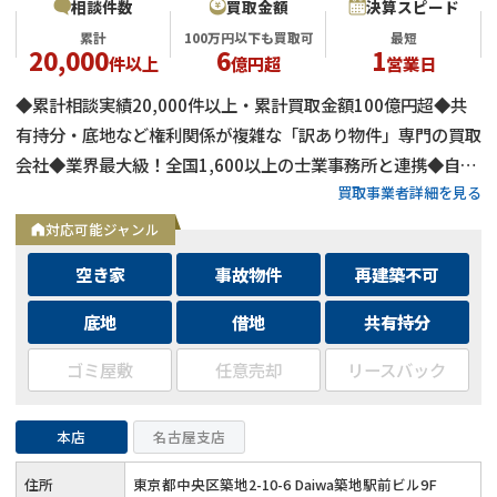
相談件数
買取金額
決算スピード
累計
100万円以下も買取可
最短
20,000
6
1
件以上
億円超
営業日
◆累計相談実績20,000件以上・累計買取金額100億円超◆共
有持分・底地など権利関係が複雑な「訳あり物件」専門の買取
会社◆業界最大級！全国1,600以上の士業事務所と連携◆自己
買取事業者詳細を見る
資金による買取のため、融資審査を待たず最短即日で決済可能
◆士業事務所や大手不動産会社からの相談実績も多数
対応可能ジャンル
空き家
事故物件
再建築不可
底地
借地
共有持分
ゴミ屋敷
任意売却
リースバック
本店
名古屋支店
住所
東京都中央区築地2-10-6 Daiwa築地駅前ビル9F