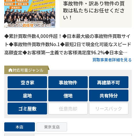
事故物件・訳あり物件の買
取は私たちにお任せくださ
い！
◆累計買取件数4,000件超！◆日本最大級の事故物件買取サイ
ト◆事故物件買取件数No.1◆最短2日で現金化可能なスピード
高額査定◆お客様第一主義でお客様満足度96.2%◆日本全国
買取事業者詳細を見る
の事故物件・訳あり物件の買取に対応！
対応可能ジャンル
空き家
事故物件
再建築不可
底地
借地
共有持分
ゴミ屋敷
任意売却
リースバック
本店
東京支店