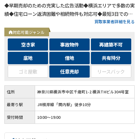
◆早期売却のための充実した広告活動◆横浜エリアで多数の実
績◆住宅ローン返済困難や相続物件も対応可◆最短3日での売
買取事業者詳細を見る
却も可能◆プロフェッショナルによる徹底サポート
対応可能ジャンル
空き家
事故物件
再建築不可
底地
借地
共有持分
ゴミ屋敷
任意売却
リースバック
住所
神奈川県横浜市中区千歳町1-2 横浜THビル304号室
最寄り駅
JR根岸線「関内駅」徒歩10分
受付時間
10:00～19:00