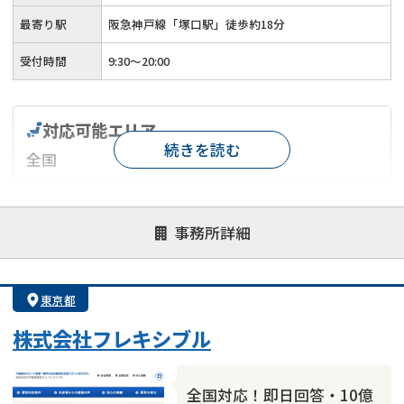
最寄り駅
阪急神戸線「塚口駅」徒歩約18分
受付時間
9:30～20:00
対応可能エリア
続きを読む
全国
対応が親身
オンライン面談可能
レスポンスが早い
事務所詳細
決済までが早い
1億円以上の買取可
業歴10年以上
業者案件歓迎
士業連携有り
東京都
株式会社フレキシブル
全国対応！即日回答・10億