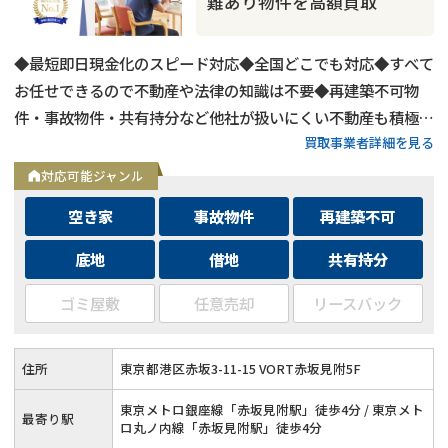
難あり物件を高額買取
◆最短即日現金化のスピード対応◆全国どこでも対応◆すべて
お任せできるので不動産や法律の知識は不要◆再建築不可物
件・事故物件・共有持分など他社が扱いにくい不動産も積極買
買取事業者詳細を見る
取◆残置物・ゴミ屋敷・シロアリ被害がある物件もそのままで
買取
対応可能ジャンル
空き家
事故物件
再建築不可
底地
借地
共有持分
ゴミ屋敷
任意売却
リースバック
住所
東京都港区赤坂3-11-15 VORT赤坂見附5F
東京メトロ銀座線「赤坂見附駅」徒歩4分 / 東京メト
最寄り駅
ロ丸ノ内線「赤坂見附駅」徒歩4分