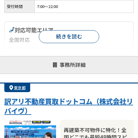
受付時間
7:00〜22:00
対応可能エリア
続きを読む
全国対応
対応が親身
オンライン面談可能
レスポンスが早い
事務所詳細
決済までが早い
1億円以上の買取可
業歴10年以上
業者案件歓迎
士業連携有り
東京都
訳アリ不動産買取ドットコム（株式会社リ
バイヴ）
再建築不可物件に特化！全
国どこでも最短48時間スピ