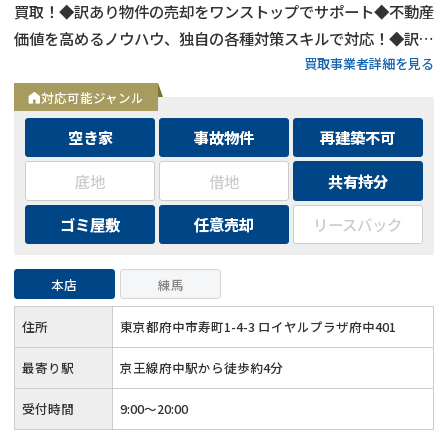
買取！◆訳あり物件の売却をワンストップでサポート◆不動産
価値を高めるノウハウ、独自の各種対策スキルで対応！◆訳あ
買取事業者詳細を見る
り物件の買取エリアは全国対応！
対応可能ジャンル
空き家
事故物件
再建築不可
底地
借地
共有持分
ゴミ屋敷
任意売却
リースバック
本店
練馬
住所
東京都府中市寿町1-4-3 ロイヤルプラザ府中401
最寄り駅
京王線府中駅から徒歩約4分
受付時間
9:00～20:00