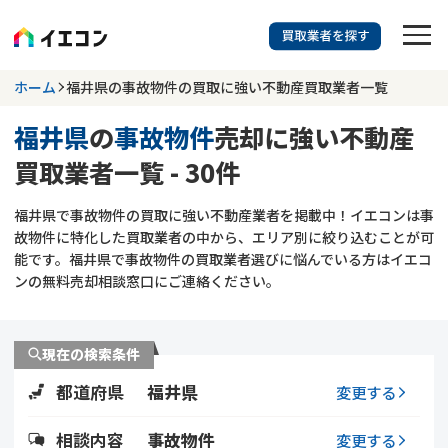
訳あり物件に強い業者を探す
ホーム
福井県の事故物件の買取に強い不動産買取業者一覧
福井県
の
事故物件
売却に強い不動産
福井県
事故物件
買取業者一覧 - 30件
703
掲載業者
件
検索する
福井県で事故物件の買取に強い不動産業者を掲載中！イエコンは事
更新日 :
2026年07月31日
故物件に特化した買取業者の中から、エリア別に絞り込むことが可
能です。福井県で事故物件の買取業者選びに悩んでいる方はイエコ
業者を探す
ンの無料売却相談窓口にご連絡ください。
相談内容で探す
現在の検索条件
空き家
不動産コラム
事故物件
都道府県
福井県
変更する
再建築不可
不動産売却
底地
再建築不可物件
相談内容
事故物件
変更する