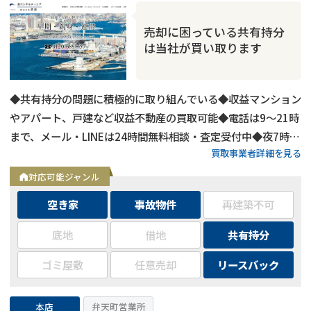
売却に困っている共有持分
は当社が買い取ります
◆共有持分の問題に積極的に取り組んでいる◆収益マンション
やアパート、戸建など収益不動産の買取可能◆電話は9～21時
まで、メール・LINEは24時間無料相談・査定受付中◆夜7時以
買取事業者詳細を見る
降も営業
対応可能ジャンル
空き家
事故物件
再建築不可
底地
借地
共有持分
ゴミ屋敷
任意売却
リースバック
本店
弁天町営業所