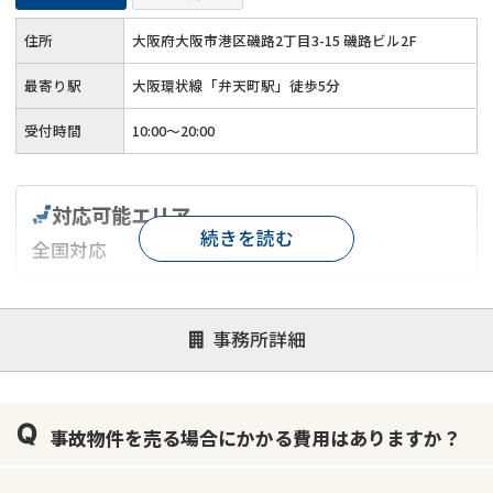
住所
大阪府大阪市港区磯路2丁目3-15 磯路ビル2F
最寄り駅
大阪環状線「弁天町駅」徒歩5分
受付時間
10:00～20:00
対応可能エリア
続きを読む
全国対応
対応が親身
オンライン面談可能
レスポンスが早い
事務所詳細
決済までが早い
1億円以上の買取可
業歴10年以上
業者案件歓迎
士業連携有り
事故物件を売る場合にかかる費用はありますか？