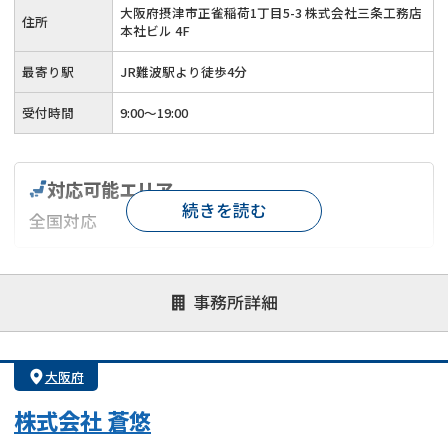
大阪府摂津市正雀稲荷1丁目5-3 株式会社三条工務店
住所
本社ビル 4F
最寄り駅
JR難波駅より徒歩4分
受付時間
9:00～19:00
対応可能エリア
続きを読む
全国対応
対応が親身
オンライン面談可能
レスポンスが早い
事務所詳細
決済までが早い
1億円以上の買取可
業歴10年以上
業者案件歓迎
士業連携有り
大阪府
株式会社 蒼悠