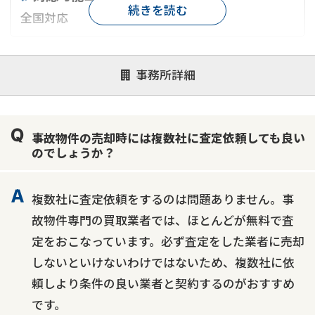
続きを読む
全国対応
対応が親身
オンライン面談可能
レスポンスが早い
事務所詳細
決済までが早い
1億円以上の買取可
業歴10年以上
業者案件歓迎
士業連携有り
事故物件の売却時には複数社に査定依頼しても良い
のでしょうか？
複数社に査定依頼をするのは問題ありません。事
故物件専門の買取業者では、ほとんどが無料で査
定をおこなっています。必ず査定をした業者に売却
しないといけないわけではないため、複数社に依
頼しより条件の良い業者と契約するのがおすすめ
です。