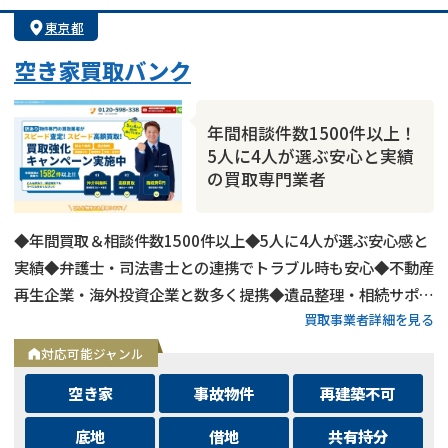
東京都
空き家買取バンク
年間相談件数1500件以上！
5人に4人が選ぶ安心と実績
の買取専門業者
◆年間買取＆相談件数1500件以上◆5人に4人が選ぶ安心感と
実績◆弁護士・司法書士との連携でトラブル時も安心◆不動産
再生企業・海外投資企業と数多く提携◆遺品整理・相続サポー
買取事業者詳細を見る
トも可能◆メールとLINEは24時間相談受付中
対応可能ジャンル
空き家
事故物件
再建築不可
底地
借地
共有持分