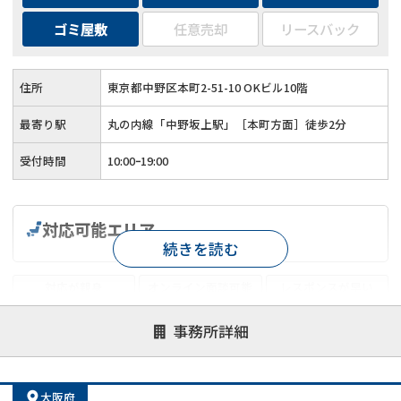
ゴミ屋敷
任意売却
リースバック
住所
東京都中野区本町2-51-10 OKビル10階
最寄り駅
丸の内線「中野坂上駅」［本町方面］徒歩2分
受付時間
10:00ｰ19:00
対応可能エリア
続きを読む
対応が親身
オンライン面談可能
レスポンスが早い
決済までが早い
1億円以上の買取可
業歴10年以上
事務所詳細
業者案件歓迎
士業連携有り
大阪府