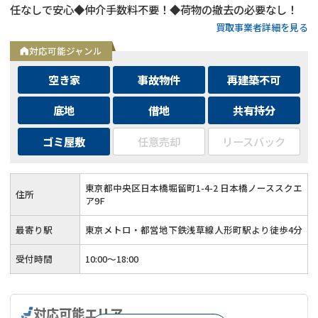
任なしで安心◆仲介手数料不要！◆荷物の撤去の必要なし！
買取事業者詳細を見る
対応可能ジャンル
空き家
事故物件
再建築不可
底地
借地
共有持分
ゴミ屋敷
任意売却
リースバック
東京都中央区日本橋堀留町1-4-2 日本橋ノーススクエ
住所
ア9F
最寄り駅
東京メトロ・都営地下鉄浅草線人形町駅より徒歩4分
受付時間
10:00～18:00
対応可能エリア