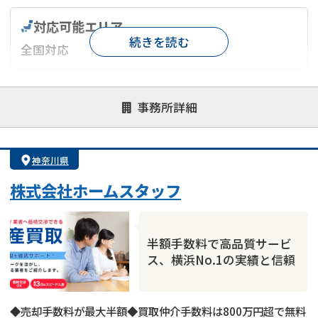
対応可能エリア
続きを読む
全国対応
対応が親身
オンライン面談可能
レスポンスが早い
事務所詳細
決済までが早い
1億円以上の買取可
業歴10年以上
業者案件歓迎
士業連携有り
神奈川県
株式会社ホームスタッフ
半額手数料で高品質サービ
ス、横浜No.1の実績と信頼
◆売却手数料が最大半額◆買取仲介手数料は800万円超で無料