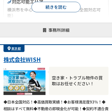
対応可能エリア
続きを読む
横浜市を中心とした神奈川県エリア（全国対応可
能）
対応が親身
オンライン面談可能
レスポンスが早い
事務所詳細
決済までが早い
1億円以上の買取可
業歴10年以上
業者案件歓迎
士業連携有り
東京都
株式会社WISH
空き家・トラブル物件の買
取はお任せください！
◆日本全国対応！◆高価買取実績！◆お客様満足度93％！◆
相談はすべて無料◆不動産の即現金化が可能！◆契約不適合責