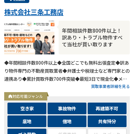
株式会社三条工務店
年間相談件数800件以上！
訳あり・トラブル物件すべ
て当社が買い取ります
◆年間相談件数800件以上◆全国どこでも無料出張査定◆訳あ
り物件専門の不動産買取業者◆弁護士や税理士など専門家との
連携あり◆累計買取件数700件突破◆最短3日で現金化◆メー
買取事業者詳細を見る
ルは24時間相談受付中
対応可能ジャンル
空き家
事故物件
再建築不可
底地
借地
共有持分