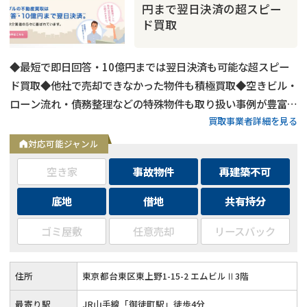
円まで翌日決済の超スピー
ド買取
◆最短で即日回答・10億円までは翌日決済も可能な超スピー
ド買取◆他社で売却できなかった物件も積極買取◆空きビル・
ローン流れ・債務整理などの特殊物件も取り扱い事例が豊富◆
買取事業者詳細を見る
東京都内および全国の政令指定都市に対応
対応可能ジャンル
空き家
事故物件
再建築不可
底地
借地
共有持分
事故物件
の売却でお悩みならこちら
ゴミ屋敷
任意売却
リースバック
営業時間外
（メール問合せなら24時間受付）
0120-543-357
メール
住所
東京都台東区東上野1-15-2 エムビルⅡ3階
最寄り駅
JR山手線「御徒町駅」徒歩4分