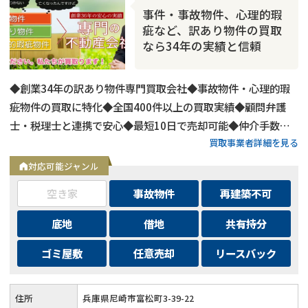
事件・事故物件、心理的瑕
疵など、訳あり物件の買取
なら34年の実績と信頼
◆創業34年の訳あり物件専門買取会社◆事故物件・心理的瑕
疵物件の買取に特化◆全国400件以上の買取実績◆顧問弁護
士・税理士と連携で安心◆最短10日で売却可能◆仲介手数
買取事業者詳細を見る
料・諸費用も会社負担◆不要物撤去費用も無料◆リースバック
にも対応◆現地調査・査定は無料
対応可能ジャンル
空き家
事故物件
再建築不可
底地
借地
共有持分
ゴミ屋敷
任意売却
リースバック
住所
兵庫県尼崎市富松町3-39-22