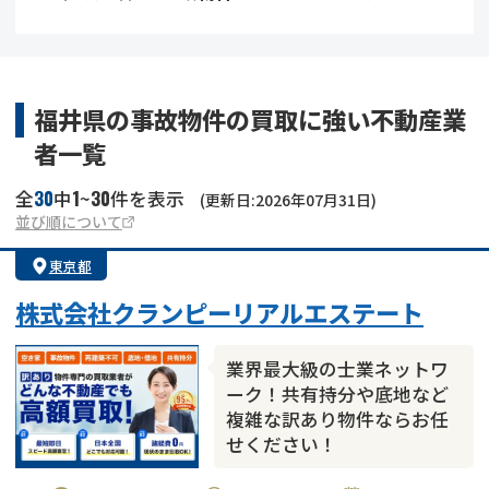
借地
共有持分
共有持分
底地
業者を探す
ゴミ屋敷
訳あり不動産
任意売却
不動産投資
福井県の事故物件の買取に強い不動産業
者一覧
リースバック
土地売却
不動産相続
30
1
30
全
中
~
件を表示
(更新日:2026年07月31日)
借地
不動産リースバック
並び順について
東京都
任意売却
空き家
株式会社クランピーリアルエステート
アンケート調査
業界最大級の士業ネットワ
ーク！共有持分や底地など
複雑な訳あり物件ならお任
せください！