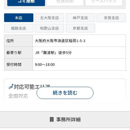
ゴミ屋敷
任意売却
リースバック
本店
北大阪支店
神戸支店
奈良支店
姫路支店
和歌山支店
京都支店
住所
大阪府大阪市浪速区稲荷1-5-3
最寄り駅
JR「難波駅」徒歩5分
受付時間
9:00～18:00
対応可能エリア
続きを読む
全国対応
対応が親身
オンライン面談可能
レスポンスが早い
事務所詳細
決済までが早い
1億円以上の買取可
業歴10年以上