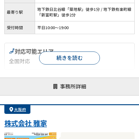
地下鉄日比谷線「築地駅」徒歩1分 / 地下鉄有楽町線
最寄り駅
「新富町駅」徒歩2分
受付時間
平日10:00～19:00
対応可能エリア
続きを読む
全国対応
対応が親身
オンライン面談可能
レスポンスが早い
事務所詳細
決済までが早い
1億円以上の買取可
業歴10年以上
業者案件歓迎
士業連携有り
大阪府
株式会社 雅家