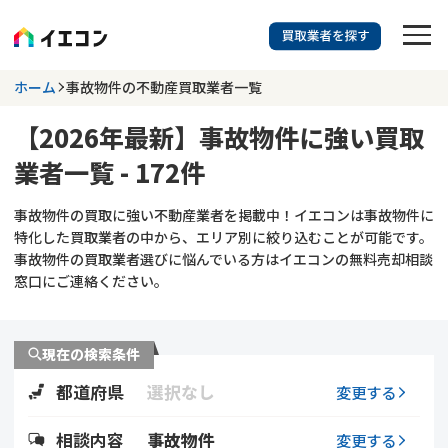
訳あり物件に強い業者を探す
ホーム
事故物件の不動産買取業者一覧
【2026年最新】事故物件に強い買取
都道府県を選択
事故物件
業者一覧 - 172件
703
掲載業者
件
検索する
事故物件の買取に強い不動産業者を掲載中！イエコンは事故物件に
更新日 :
2026年07月31日
特化した買取業者の中から、エリア別に絞り込むことが可能です。
事故物件の買取業者選びに悩んでいる方はイエコンの無料売却相談
業者を探す
窓口にご連絡ください。
相談内容で探す
現在の検索条件
空き家
不動産コラム
事故物件
都道府県
選択なし
変更する
再建築不可
不動産売却
底地
再建築不可物件
相談内容
事故物件
変更する