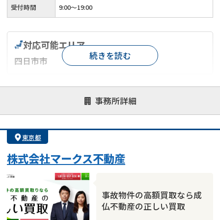
受付時間
9:00～19:00
対応可能エリア
続きを読む
四日市市
対応が親身
オンライン面談可能
レスポンスが早い
事務所詳細
決済までが早い
1億円以上の買取可
業歴10年以上
業者案件歓迎
士業連携有り
東京都
株式会社マークス不動産
事故物件の高額買取なら成
仏不動産の正しい買取