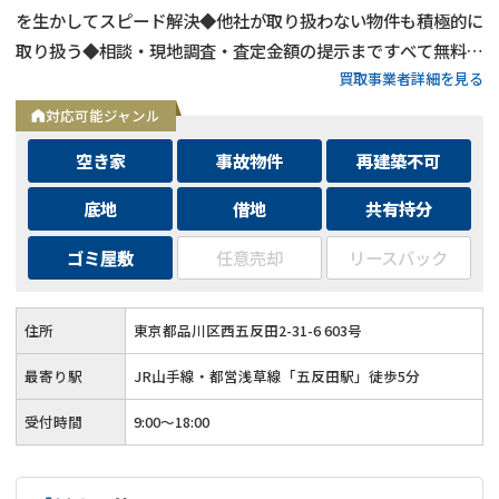
を生かしてスピード解決◆他社が取り扱わない物件も積極的に
取り扱う◆相談・現地調査・査定金額の提示まですべて無料◆
買取事業者詳細を見る
問い合わせフォームから24時間365日いつでも相談可能
対応可能ジャンル
空き家
事故物件
再建築不可
底地
借地
共有持分
ゴミ屋敷
任意売却
リースバック
住所
東京都品川区西五反田2-31-6 603号
事故物件
の売却でお悩みならこちら
最寄り駅
JR山手線・都営浅草線「五反田駅」徒歩5分
《現在営業中》お電話繋がります
受付時間
9:00〜18:00
0120-543-357
メール