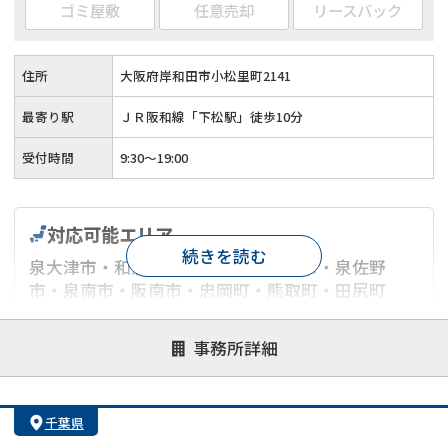
ゴミ屋敷
任意売却
リースバック
住所
大阪府岸和田市小松里町2141
最寄り駅
ＪＲ阪和線「下松駅」徒歩10分
受付時間
9:30～19:00
対応可能エリア
続きを読む
泉大津市・和泉市・岸和田市・貝塚市・泉佐野
市・泉南市・阪南市・忠岡町・熊取町・田尻町
対応が親身
オンライン面談可能
レスポンスが早い
事務所詳細
決済までが早い
1億円以上の買取可
業歴10年以上
業者案件歓迎
士業連携有り
千葉県