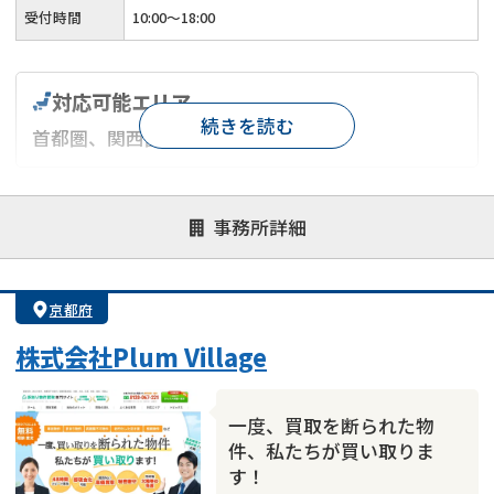
受付時間
10:00～18:00
対応可能エリア
続きを読む
首都圏、関西圏、名古屋市
対応が親身
オンライン面談可能
レスポンスが早い
事務所詳細
決済までが早い
1億円以上の買取可
業歴10年以上
業者案件歓迎
士業連携有り
京都府
株式会社Plum Village
一度、買取を断られた物
件、私たちが買い取りま
す！