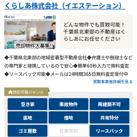
くらしあ株式会社（イエステーション）
どんな物件でも買取可能！
千葉県北東部の不動産はく
らしあにお任せください
◆千葉県北東部の地域密着型不動産会社◆弁護士や税理士など
の専門家と提携しているので安心◆簡単60秒入力で無料査定
◆リースバック可能◆メールは24時間365日無料査定受付中
買取事業者詳細を見る
対応可能ジャンル
空き家
事故物件
再建築不可
底地
借地
共有持分
ゴミ屋敷
任意売却
リースバック