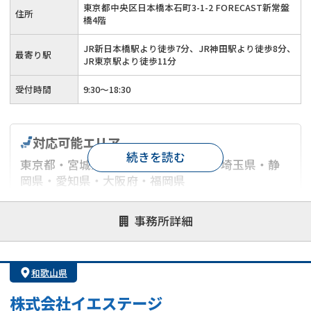
東京都中央区日本橋本石町3-1-2 FORECAST新常盤
住所
橋4階
JR新日本橋駅より徒歩7分、JR神田駅より徒歩8分、
最寄り駅
JR東京駅より徒歩11分
受付時間
9:30～18:30
対応可能エリア
続きを読む
東京都・宮城県・神奈川県・千葉県・埼玉県・静
岡県・愛知県・大阪府・福岡県
対応が親身
オンライン面談可能
レスポンスが早い
事務所詳細
決済までが早い
1億円以上の買取可
業歴10年以上
業者案件歓迎
士業連携有り
和歌山県
株式会社イエステージ