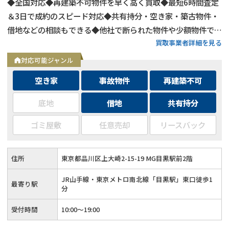
◆全国対応◆再建築不可物件を早く高く買取◆最短6時間査定
＆3日で成約のスピード対応◆共有持分・空き家・築古物件・
借地などの相談もできる◆他社で断られた物件や少額物件でも
買取事業者詳細を見る
快く対応◆士業や土地家屋調査士との連携で法的な問題にも迅
速に対応
対応可能ジャンル
空き家
事故物件
再建築不可
底地
借地
共有持分
ゴミ屋敷
任意売却
リースバック
住所
東京都品川区上大崎2-15-19 MG目黒駅前2階
JR山手線・東京メトロ南北線「目黒駅」東口徒歩1
最寄り駅
分
受付時間
10:00〜19:00