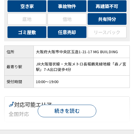
空き家
事故物件
再建築不可
底地
借地
共有持分
ゴミ屋敷
任意売却
リースバック
住所
大阪府大阪市中央区玉造1-21-17 MG BUILDING
JR大阪環状線・大阪メトロ長堀鶴見緑地線「森ノ宮
最寄り駅
駅」7-A出口徒歩4分
受付時間
10:00〜19:00
対応可能エリア
続きを読む
全国対応
対応が親身
オンライン面談可能
レスポンスが早い