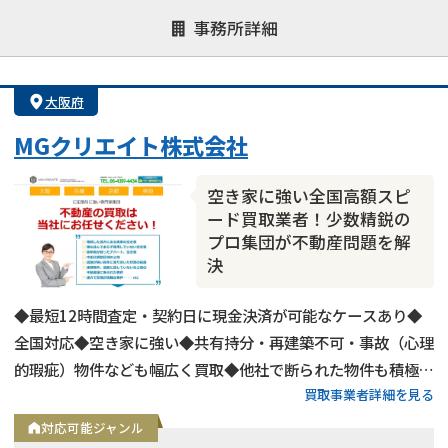
対応が親身
オンライン面談可能
レスポンスが早い
事務所詳細
決済までが早い
1億円以上の買取可
業歴10年以上
業者案件歓迎
士業連携有り
大阪府
MGクリエイト株式会社
空き家に強い全国高額スピ
ード買取業者！少数精鋭の
プロ集団が不動産問題を解
決
◆最短12時間査定・契約日に現金決済が可能なケースあり◆
全国対応◆空き家に強い◆共有持分・再建築不可・事故（心理
的瑕疵）物件なども幅広く買取◆他社で断られた物件も積極買
買取事業者詳細を見る
取◆近畿圏内に強く年間約50件以上の不動産買取実績あり
対応可能ジャンル