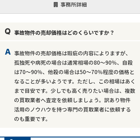
事務所詳細
決済までが早い
1億円以上の買取可
業歴10年以上
業者案件歓迎
士業連携有り
事故物件の売却価格はどのくらいですか？
事故物件の売却価格は瑕疵の内容によりますが、
孤独死や病死の場合は通常相場の80～90％、自殺
は70～90％、他殺の場合は50～70％程度の価格と
なることが多いようです。ただし、この相場はあく
まで目安です。少しでも高く売りたい場合は、複数
の買取業者へ査定を依頼しましょう。訳あり物件
活用のノウハウを持つ専門の買取業者に依頼する
のも重要です。