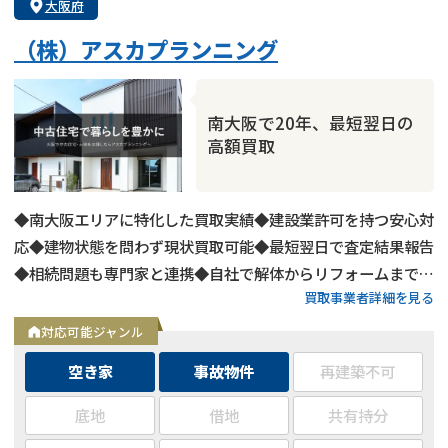
大阪府
（株）アスカプランニング
南大阪で20年、最短翌日の
高額買取
◆南大阪エリアに特化した買取実績◆建設業許可を持つ安心対
応◆建物状態を問わず現状買取可能◆最短翌日で査定結果報告
◆相続問題も専門家と連携◆自社で解体からリフォームまで対
買取事業者詳細を見る
応◆24時間オンライン査定受付中
対応可能ジャンル
空き家
事故物件
再建築不可
底地
借地
共有持分