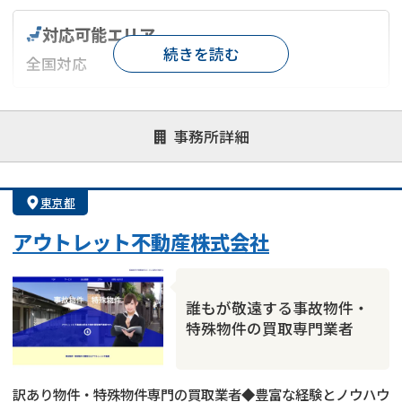
対応可能エリア
続きを読む
全国対応
対応が親身
オンライン面談可能
レスポンスが早い
事務所詳細
決済までが早い
1億円以上の買取可
業歴10年以上
業者案件歓迎
士業連携有り
東京都
アウトレット不動産株式会社
誰もが敬遠する事故物件・
特殊物件の買取専門業者
訳あり物件・特殊物件専門の買取業者◆豊富な経験とノウハウ