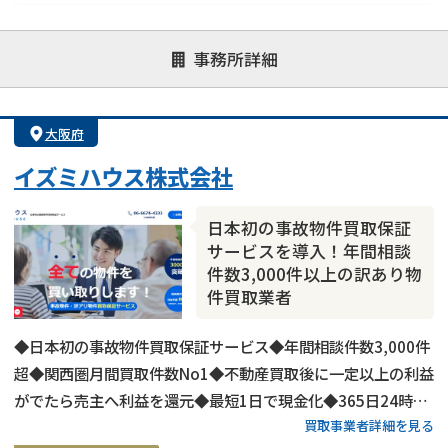
対応が親身
オンライン面談可能
レスポンスが早い
事務所詳細
決済までが早い
1億円以上の買取可
業歴10年以上
業者案件歓迎
士業連携有り
大阪府
イズミハウス株式会社
日本初の事故物件買取保証
サービスを導入！年間相談
件数3,000件以上の訳あり物
件買取業者
◆日本初の事故物件買取保証サービス◆年間相談件数3,000件
超◆関西圏月間買取件数No1◆不動産買取後に一定以上の利益
がでたら売主へ利益を還元◆最短1日で現金化◆365日24時間
買取事業者詳細を見る
営業◆全国どこでも出張料無料