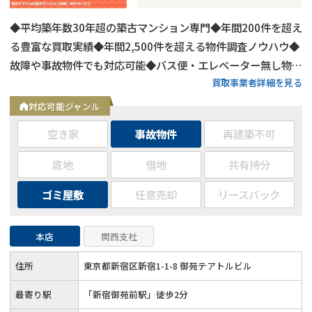
◆平均築年数30年超の築古マンション専門◆年間200件を超え
る豊富な買取実績◆年間2,500件を超える物件調査ノウハウ◆
故障や事故物件でも対応可能◆バス便・エレベーター無し物件
買取事業者詳細を見る
も相談可◆最短5日で現金化◆家具や荷物が片付けられなくて
も売却OK◆周囲に知られない売却が可能
対応可能ジャンル
空き家
事故物件
再建築不可
底地
借地
共有持分
ゴミ屋敷
任意売却
リースバック
本店
関西支社
住所
東京都新宿区新宿1-1-8 御苑テアトルビル
最寄り駅
「新宿御苑前駅」徒歩2分