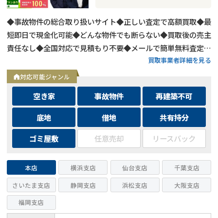
◆事故物件の総合取り扱いサイト◆正しい査定で高額買取◆最
短即日で現金化可能◆どんな物件でも断らない◆買取後の売主
責任なし◆全国対応で見積もり不要◆メールで簡単無料査定依
買取事業者詳細を見る
頼◆もっと手軽にLINEで無料査定依頼
対応可能ジャンル
空き家
事故物件
再建築不可
底地
借地
共有持分
ゴミ屋敷
任意売却
リースバック
本店
横浜支店
仙台支店
千葉支店
さいたま支店
静岡支店
浜松支店
大阪支店
福岡支店