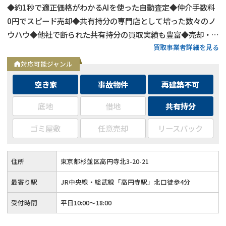
◆約1秒で適正価格がわかるAIを使った自動査定◆仲介手数料
0円でスピード売却◆共有持分の専門店として培った数々のノ
ウハウ◆他社で断られた共有持分の買取実績も豊富◆売却・査
買取事業者詳細を見る
定の相談はメールで24時間受付中
対応可能ジャンル
空き家
事故物件
再建築不可
底地
借地
共有持分
ゴミ屋敷
任意売却
リースバック
住所
東京都杉並区高円寺北3-20-21
最寄り駅
JR中央線・総武線「高円寺駅」北口徒歩4分
受付時間
平日10:00～18:00