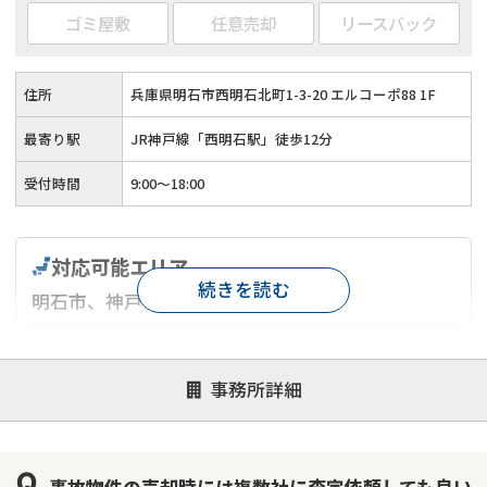
ゴミ屋敷
任意売却
リースバック
住所
兵庫県明石市西明石北町1-3-20 エルコーポ88 1F
最寄り駅
JR神戸線「西明石駅」徒歩12分
受付時間
9:00～18:00
対応可能エリア
続きを読む
明石市、神戸市、加古川市
対応が親身
オンライン面談可能
レスポンスが早い
事務所詳細
決済までが早い
1億円以上の買取可
業歴10年以上
業者案件歓迎
士業連携有り
事故物件の売却時には複数社に査定依頼しても良い