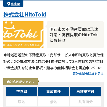
兵庫県
株式会社HitoToki
明石市の不動産買取は迅速
対応・高価買取のHitoToki
にお任せ
◆地域密着型の不動産買取・売却サービス◆即時買取と買取保
証の2つの買取方法に対応◆1物件に対して2人体制での担当制
で機会損失を防止◆相続・贈与の無料相談会を実施◆ワケあり
買取事業者詳細を見る
物件（接道義務未対応・心理的瑕疵物件）も買取対応可能◆近
隣に知られずに売却可能
対応可能ジャンル
空き家
事故物件
再建築不可
底地
借地
共有持分