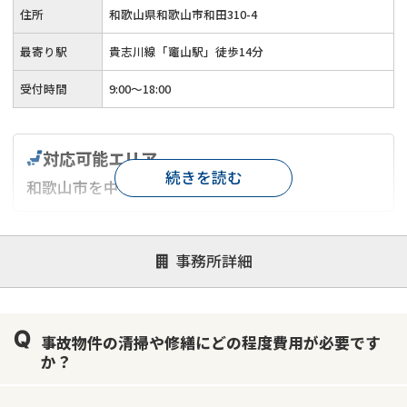
住所
和歌山県和歌山市和田310-4
最寄り駅
貴志川線「竈山駅」徒歩14分
受付時間
9:00～18:00
対応可能エリア
続きを読む
和歌山市を中心としたエリア
対応が親身
オンライン面談可能
レスポンスが早い
事務所詳細
決済までが早い
1億円以上の買取可
業歴10年以上
業者案件歓迎
士業連携有り
事故物件の清掃や修繕にどの程度費用が必要です
か？