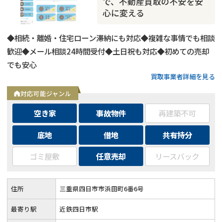
で、不動産買取の不安を安
心に変える
◆相続・離婚・住宅ローン滞納にも対応◆複雑な事情でも相談
歓迎◆メール相談24時間受付◆土日祝も対応◆初めての売却
でも安心
買取事業者詳細を見る
対応可能ジャンル
空き家
事故物件
再建築不可
底地
借地
共有持分
ゴミ屋敷
任意売却
リースバック
住所
三重県四日市市浜田町6番6号
最寄り駅
近鉄四日市駅