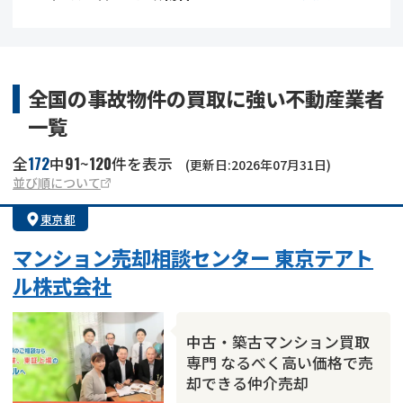
借地
共有持分
共有持分
底地
業者を探す
ゴミ屋敷
訳あり不動産
任意売却
不動産投資
全国の事故物件の買取に強い不動産業者
一覧
リースバック
土地売却
不動産相続
172
91
120
全
中
~
件を表示
(更新日:2026年07月31日)
借地
不動産リースバック
並び順について
東京都
任意売却
空き家
マンション売却相談センター 東京テアト
アンケート調査
ル株式会社
中古・築古マンション買取
専門 なるべく高い価格で売
却できる仲介売却