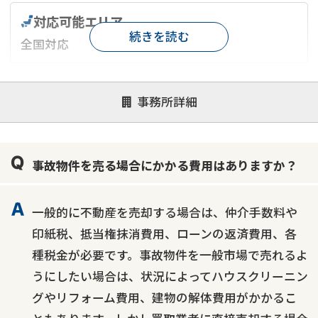
対応可能エリア
続きを読む
全国対応
対応が親身
オンライン面談可能
レスポンスが早い
事務所詳細
決済までが早い
1億円以上の買取可
業歴10年以上
業者案件歓迎
士業連携有り
事故物件を売る場合にかかる費用はありますか？
一般的に不動産を売却する場合は、仲介手数料や
印紙税、抵当権抹消費用、ローンの返済費用、各
種税金が必要です。事故物件を一般市場で売れるよ
うにしたい場合は、状況によってハウスクリーニン
グやリフォーム費用、建物の解体費用がかかるこ