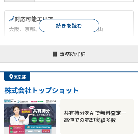
対応可能エリア
続きを読む
大阪、京都、兵庫、奈良、滋賀、和歌山
対応が親身
オンライン面談可能
レスポンスが早い
事務所詳細
決済までが早い
1億円以上の買取可
業歴10年以上
業者案件歓迎
士業連携有り
東京都
株式会社トップショット
共有持分をAIで無料査定ー
高値での売却実績多数