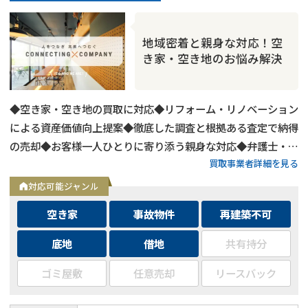
地域密着と親身な対応！空
き家・空き地のお悩み解決
◆空き家・空き地の買取に対応◆リフォーム・リノベーション
による資産価値向上提案◆徹底した調査と根拠ある査定で納得
の売却◆お客様一人ひとりに寄り添う親身な対応◆弁護士・税
買取事業者詳細を見る
理士など士業ネットワークによる総合サポート
対応可能ジャンル
空き家
事故物件
再建築不可
底地
借地
共有持分
ゴミ屋敷
任意売却
リースバック