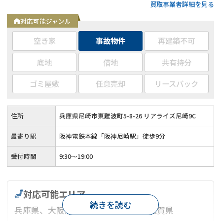
買取事業者詳細を見る
産決済対応◆特殊清掃からリフォーム、供養・お祓いまでワン
ストップサービス◆宅地建物取引業免許取得
対応可能ジャンル
空き家
事故物件
再建築不可
底地
借地
共有持分
ゴミ屋敷
任意売却
リースバック
住所
兵庫県尼崎市東難波町5-8-26 リアライズ尼崎9C
最寄り駅
阪神電鉄本線「阪神尼崎駅」徒歩9分
受付時間
9:30～19:00
対応可能エリア
続きを読む
兵庫県、大阪府、京都府、奈良県、滋賀県