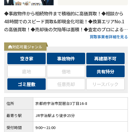
◆事故物件から相続物件まで積極的に高価買取！◆相談から
48時間でのスピード買取&即現金化可能！◆換算エリアNo.1
の高価買取！◆売却後の欠陥等は面積！◆査定のプロによる無
買取事業者詳細を見る
料相談・査定対応！
対応可能ジャンル
空き家
事故物件
再建築不可
底地
借地
共有持分
ゴミ屋敷
任意売却
リースバック
住所
京都府宇治市琵琶台3丁目16-8
最寄り駅
JR宇治駅より徒歩25分
受付時間
9:00～21:00