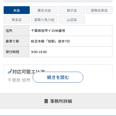
本店
横芝光店
銚子店
香取佐原店
東金店
香取小見川店
山武店
住所
千葉県旭市イ2596番地
最寄り駅
総武本線「旭駅」徒歩7分
受付時間
9:00-18:00
対応可能エリア
続きを読む
千葉県 旭市
対応が親身
オンライン面談可能
レスポンスが早い
事務所詳細
決済までが早い
1億円以上の買取可
業歴10年以上
業者案件歓迎
士業連携有り