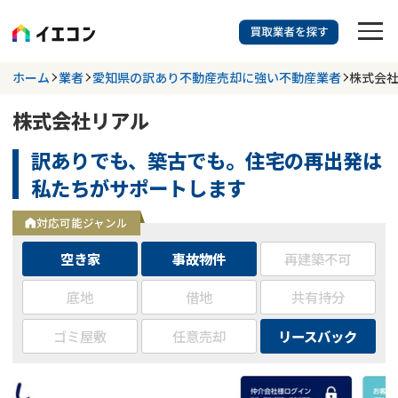
訳あり物件に強い業者を探す
ホーム
業者
愛知県の訳あり不動産売却に強い不動産業者
株式会
株式会社リアル
都道府県を選択
相談内容を選択
訳ありでも、築古でも。住宅の再出発は
703
掲載業者
件
検索する
私たちがサポートします
更新日 :
2026年07月31日
対応可能ジャンル
業者を探す
空き家
事故物件
再建築不可
相談内容で探す
底地
借地
共有持分
ゴミ屋敷
任意売却
リースバック
空き家
不動産コラム
事故物件
再建築不可
不動産売却
底地
再建築不可物件