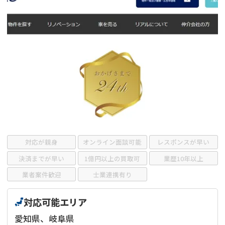
借地
共有持分
共有持分
底地
業者を探す
ゴミ屋敷
訳あり不動産
任意売却
不動産投資
リースバック
土地売却
不動産相続
借地
不動産リースバック
任意売却
空き家
対応が親身
オンライン面談可能
レスポンスが早い
アンケート調査
決済までが早い
1億円以上の買取可
業歴10年以上
業者案件歓迎
士業連携有り
対応可能エリア
愛知県、岐阜県