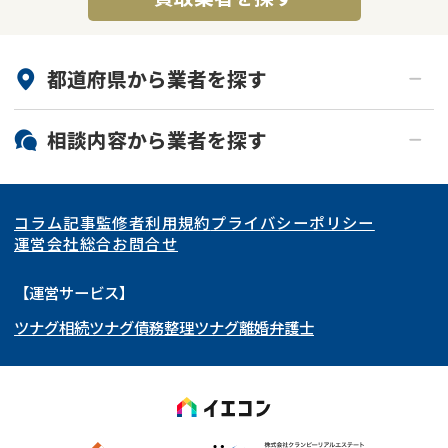
都道府県から
業者
を探す
北海道・東北
相談内容から
業者
を探す
関東
北海道
青森県
空き家
事故物件
コラム記事
監修者
利用規約
プライバシーポリシー
再建築不可
底地
東海
岩手県
東京都
宮城県
神奈川県
運営会社
総合お問合せ
借地
共有持分
関西
秋田県
埼玉県
愛知県
山形県
千葉県
静岡県
【運営サービス】
ゴミ屋敷
任意売却
ツナグ相続
ツナグ債務整理
ツナグ離婚弁護士
北陸・甲信越
福島県
茨城県
岐阜県
大阪府
群馬県
山梨県
京都府
リースバック
中国・四国
栃木県
兵庫県
長野県
奈良県
石川県
九州・沖縄
滋賀県
福井県
広島県
和歌山県
富山県
岡山県