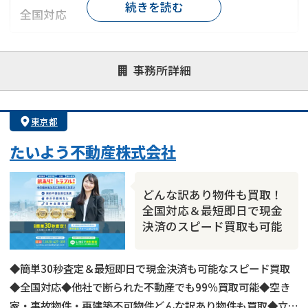
続きを読む
全国対応
対応が親身
オンライン面談可能
レスポンスが早い
事務所詳細
決済までが早い
1億円以上の買取可
業歴10年以上
業者案件歓迎
士業連携有り
東京都
たいよう不動産株式会社
どんな訳あり物件も買取！
全国対応＆最短即日で現金
空き家
の売却でお悩みならこちら
決済のスピード買取も可能
営業時間外
（メール問合せなら24時間受付）
◆簡単30秒査定＆最短即日で現金決済も可能なスピード買取
0120-543-191
メール
◆全国対応◆他社で断られた不動産でも99％買取可能◆空き
家・事故物件・再建築不可物件どんな訳あり物件も買取◆立ち