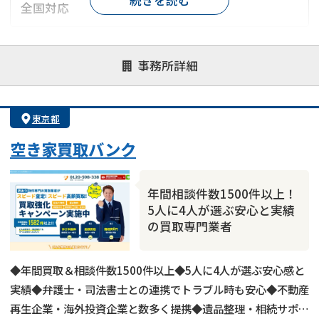
全国対応
対応が親身
オンライン面談可能
レスポンスが早い
事務所詳細
決済までが早い
1億円以上の買取可
業歴10年以上
業者案件歓迎
士業連携有り
東京都
空き家買取バンク
年間相談件数1500件以上！
5人に4人が選ぶ安心と実績
の買取専門業者
◆年間買取＆相談件数1500件以上◆5人に4人が選ぶ安心感と
実績◆弁護士・司法書士との連携でトラブル時も安心◆不動産
再生企業・海外投資企業と数多く提携◆遺品整理・相続サポー