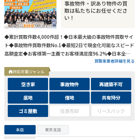
事故物件・訳あり物件の買
取は私たちにお任せくださ
い！
◆累計買取件数4,000件超！◆日本最大級の事故物件買取サイ
ト◆事故物件買取件数No.1◆最短2日で現金化可能なスピード
高額査定◆お客様第一主義でお客様満足度96.2%◆日本全国
買取事業者詳細を見る
の事故物件・訳あり物件の買取に対応！
対応可能ジャンル
空き家
事故物件
再建築不可
底地
借地
共有持分
ゴミ屋敷
任意売却
リースバック
本店
東京支店