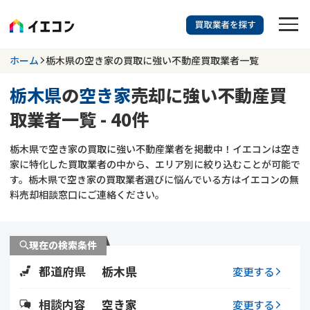
訳あり物件に強い業者を探す
ホーム
栃木県の空き家の買取に強い不動産買取業者一覧
栃木県
の
空き家
売却に強い不動産買
栃木県
空き家
取業者一覧 - 40件
703
掲載業者
件
検索する
栃木県で空き家の買取に強い不動産業者を掲載中！イエコンは空き
更新日 :
2026年07月31日
家に特化した買取業者の中から、エリア別に絞り込むことが可能で
す。栃木県で空き家の買取業者選びに悩んでいる方はイエコンの無
業者を探す
料売却相談窓口にご連絡ください。
相談内容で探す
現在の検索条件
空き家
不動産コラム
事故物件
都道府県
栃木県
変更する
再建築不可
不動産売却
底地
再建築不可物件
相談内容
空き家
変更する