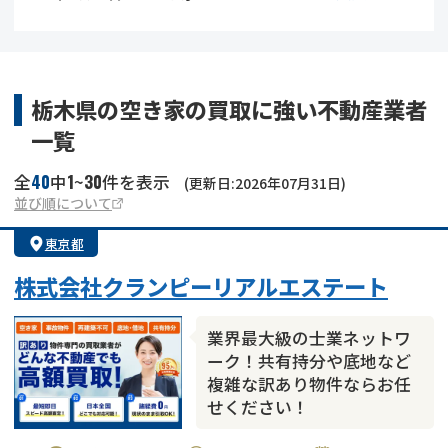
借地
共有持分
共有持分
底地
業者を探す
ゴミ屋敷
訳あり不動産
任意売却
不動産投資
栃木県の空き家の買取に強い不動産業者
一覧
リースバック
土地売却
不動産相続
40
1
30
全
中
~
件を表示
(更新日:2026年07月31日)
借地
不動産リースバック
並び順について
東京都
任意売却
空き家
株式会社クランピーリアルエステート
アンケート調査
業界最大級の士業ネットワ
ーク！共有持分や底地など
複雑な訳あり物件ならお任
せください！