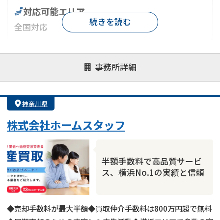
対応可能エリア
続きを読む
全国対応
対応が親身
オンライン面談可能
レスポンスが早い
事務所詳細
決済までが早い
1億円以上の買取可
業歴10年以上
業者案件歓迎
士業連携有り
神奈川県
株式会社ホームスタッフ
半額手数料で高品質サービ
ス、横浜No.1の実績と信頼
◆売却手数料が最大半額◆買取仲介手数料は800万円超で無料