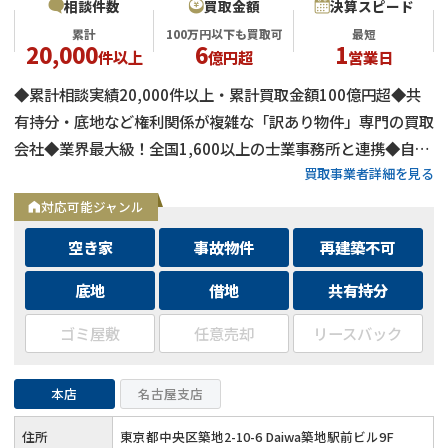
相談件数
買取金額
決算スピード
累計
100万円以下も買取可
最短
20,000
6
1
件以上
億円超
営業日
◆累計相談実績20,000件以上・累計買取金額100億円超◆共
有持分・底地など権利関係が複雑な「訳あり物件」専門の買取
会社◆業界最大級！全国1,600以上の士業事務所と連携◆自己
買取事業者詳細を見る
資金による買取のため、融資審査を待たず最短即日で決済可能
◆士業事務所や大手不動産会社からの相談実績も多数
対応可能ジャンル
空き家
事故物件
再建築不可
底地
借地
共有持分
ゴミ屋敷
任意売却
リースバック
本店
名古屋支店
住所
東京都中央区築地2-10-6 Daiwa築地駅前ビル9F