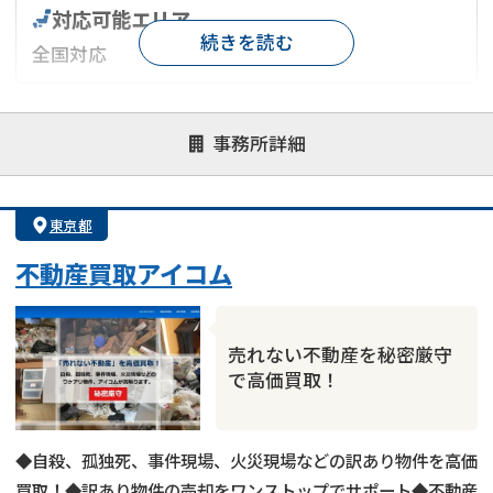
対応可能エリア
続きを読む
全国対応
対応が親身
オンライン面談可能
レスポンスが早い
事務所詳細
決済までが早い
1億円以上の買取可
業歴10年以上
業者案件歓迎
士業連携有り
東京都
不動産買取アイコム
売れない不動産を秘密厳守
で高価買取！
◆自殺、孤独死、事件現場、火災現場などの訳あり物件を高価
買取！◆訳あり物件の売却をワンストップでサポート◆不動産