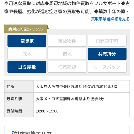
や迅速な買取に対応◆周辺地域の物件買取をフルサポート◆古
家や長屋、劣化が進む空き家の買取も可能。◆築数十年の築古
買取事業者詳細を見る
物件や心理的瑕疵物件の買取もOK◆お客様第一主義で取り組
む買取
対応可能ジャンル
空き家
事故物件
再建築不可
底地
借地
共有持分
ゴミ屋敷
任意売却
リースバック
住所
大阪府大阪市中央区瓦町3-16 OWL瓦町ビル3階
最寄り駅
大阪メトロ御堂筋線本町駅より徒歩4分
受付時間
10:00～19:00
対応可能エリア