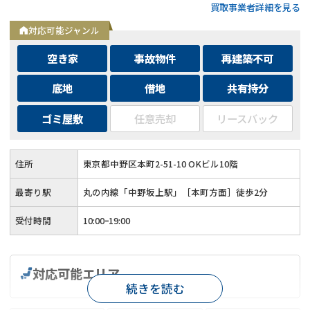
買取事業者詳細を見る
トも可能◆メールとLINEは24時間相談受付中
対応可能ジャンル
空き家
事故物件
再建築不可
底地
借地
共有持分
ゴミ屋敷
任意売却
リースバック
住所
東京都中野区本町2-51-10 OKビル10階
最寄り駅
丸の内線「中野坂上駅」［本町方面］徒歩2分
受付時間
10:00ｰ19:00
対応可能エリア
続きを読む