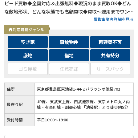
ピード買取◆全国対応＆出張無料◆現況のまま買取OK◆どん
な敷地形状、どんな状態でも高額買取◆買取〜運用までワンス
買取事業者詳細を見る
トップ対応◆無料査定＆相談はフォームから24時間受付
対応可能ジャンル
空き家
事故物件
再建築不可
底地
借地
共有持分
ゴミ屋敷
任意売却
リースバック
住所
東京都豊島区東池袋1-44-2 バラッシオ池袋702
JR線、東武東上線、西武池袋線、東京メトロ丸ノ内
最寄り駅
線・有楽町線・副都心線 「池袋駅」より徒歩約5分
受付時間
平日10:00～19:00