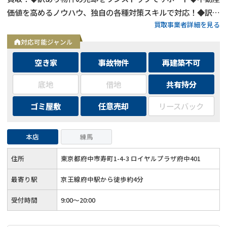
価値を高めるノウハウ、独自の各種対策スキルで対応！◆訳あ
買取事業者詳細を見る
り物件の買取エリアは全国対応！
対応可能ジャンル
空き家
事故物件
再建築不可
底地
借地
共有持分
ゴミ屋敷
任意売却
リースバック
本店
練馬
住所
東京都府中市寿町1-4-3 ロイヤルプラザ府中401
最寄り駅
京王線府中駅から徒歩約4分
受付時間
9:00～20:00