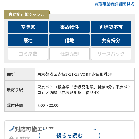
買取事業者詳細を見る
取◆残置物・ゴミ屋敷・シロアリ被害がある物件もそのままで
買取
対応可能ジャンル
空き家
事故物件
再建築不可
底地
借地
共有持分
ゴミ屋敷
任意売却
リースバック
住所
東京都港区赤坂3-11-15 VORT赤坂見附5F
東京メトロ銀座線「赤坂見附駅」徒歩4分 / 東京メト
最寄り駅
ロ丸ノ内線「赤坂見附駅」徒歩4分
受付時間
7:00〜22:00
対応可能エリア
続きを読む
全国対応