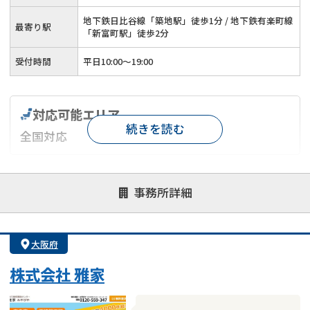
地下鉄日比谷線「築地駅」徒歩1分 / 地下鉄有楽町線
最寄り駅
「新富町駅」徒歩2分
受付時間
平日10:00～19:00
対応可能エリア
続きを読む
全国対応
対応が親身
オンライン面談可能
レスポンスが早い
事務所詳細
決済までが早い
1億円以上の買取可
業歴10年以上
業者案件歓迎
士業連携有り
大阪府
株式会社 雅家