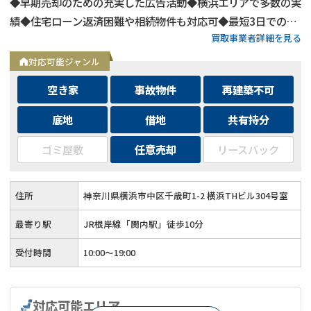
◆早期売却のための充実した広告活動◆横浜エリアで多数の実
績◆住宅ローン返済困難や相続物件も対応可◆最短3日での売
買取事業者詳細を見る
却も可能◆プロフェッショナルによる徹底サポート
対応可能ジャンル
空き家
事故物件
再建築不可
底地
借地
共有持分
ゴミ屋敷
任意売却
リースバック
住所
神奈川県横浜市中区千歳町1-2 横浜THビル304号室
最寄り駅
JR根岸線「関内駅」徒歩10分
受付時間
10:00～19:00
対応可能エリア