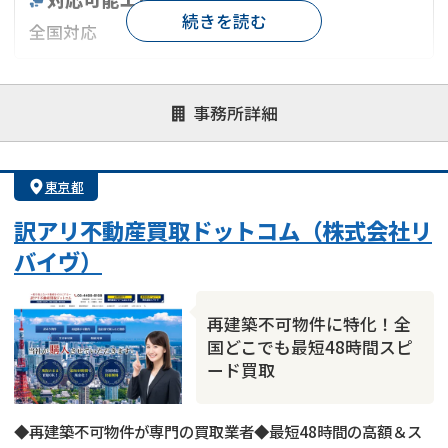
続きを読む
全国対応
対応が親身
オンライン面談可能
レスポンスが早い
事務所詳細
決済までが早い
1億円以上の買取可
業歴10年以上
業者案件歓迎
士業連携有り
東京都
訳アリ不動産買取ドットコム（株式会社リ
バイヴ）
再建築不可物件に特化！全
国どこでも最短48時間スピ
ード買取
◆再建築不可物件が専門の買取業者◆最短48時間の高額＆ス