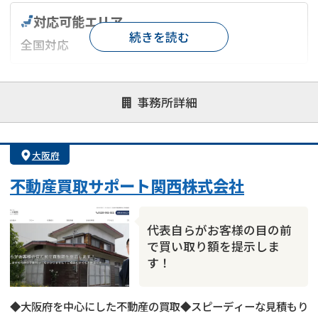
対応可能エリア
続きを読む
全国対応
対応が親身
オンライン面談可能
レスポンスが早い
事務所詳細
決済までが早い
1億円以上の買取可
業歴10年以上
業者案件歓迎
士業連携有り
大阪府
不動産買取サポート関西株式会社
代表自らがお客様の目の前
で買い取り額を提示しま
す！
◆大阪府を中心にした不動産の買取◆スピーディーな見積もり