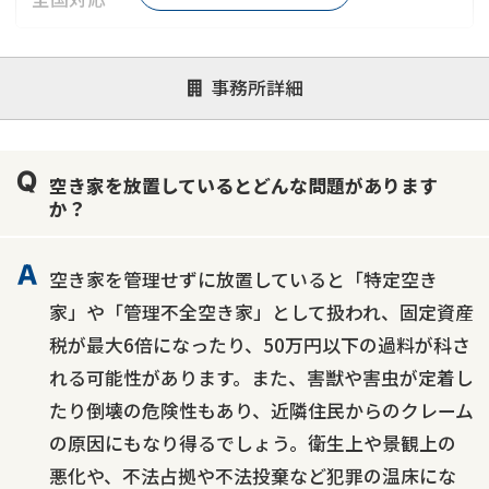
対応が親身
オンライン面談可能
レスポンスが早い
事務所詳細
決済までが早い
1億円以上の買取可
業歴10年以上
業者案件歓迎
士業連携有り
空き家を放置しているとどんな問題があります
か？
空き家を管理せずに放置していると「特定空き
家」や「管理不全空き家」として扱われ、固定資産
税が最大6倍になったり、50万円以下の過料が科さ
れる可能性があります。また、害獣や害虫が定着し
たり倒壊の危険性もあり、近隣住民からのクレーム
の原因にもなり得るでしょう。衛生上や景観上の
悪化や、不法占拠や不法投棄など犯罪の温床にな