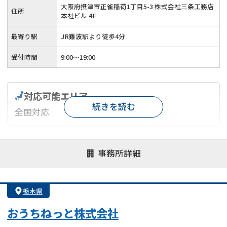
大阪府摂津市正雀稲荷1丁目5-3 株式会社三条工務店
住所
本社ビル 4F
最寄り駅
JR難波駅より徒歩4分
受付時間
9:00～19:00
対応可能エリア
続きを読む
全国対応
対応が親身
オンライン面談可能
レスポンスが早い
事務所詳細
決済までが早い
1億円以上の買取可
業歴10年以上
業者案件歓迎
士業連携有り
栃木県
おうちねっと株式会社