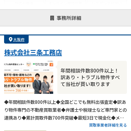
対応が親身
オンライン面談可能
レスポンスが早い
決済までが早い
1億円以上の買取可
業歴10年以上
事務所詳細
業者案件歓迎
士業連携有り
大阪府
株式会社三条工務店
年間相談件数800件以上！
訳あり・トラブル物件すべ
て当社が買い取ります
◆年間相談件数800件以上◆全国どこでも無料出張査定◆訳あ
り物件専門の不動産買取業者◆弁護士や税理士など専門家との
連携あり◆累計買取件数700件突破◆最短3日で現金化◆メー
買取事業者詳細を見る
ルは24時間相談受付中