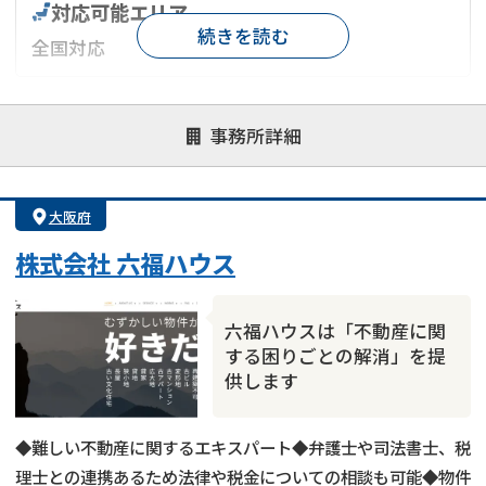
対応可能エリア
続きを読む
全国対応
対応が親身
オンライン面談可能
レスポンスが早い
事務所詳細
決済までが早い
1億円以上の買取可
業歴10年以上
業者案件歓迎
士業連携有り
大阪府
株式会社 六福ハウス
六福ハウスは「不動産に関
する困りごとの解消」を提
供します
◆難しい不動産に関するエキスパート◆弁護士や司法書士、税
理士との連携あるため法律や税金についての相談も可能◆物件