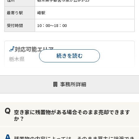
最寄り駅
峰駅
受付時間
10：00～18：00
対応可能エリア
続きを読む
栃木県
対応が親身
オンライン面談可能
レスポンスが早い
事務所詳細
決済までが早い
1億円以上の買取可
業歴10年以上
業者案件歓迎
士業連携有り
空き家に残置物がある場合そのまま売却できます
か？
残置物の内容によっては、そのまま買主に譲渡でき