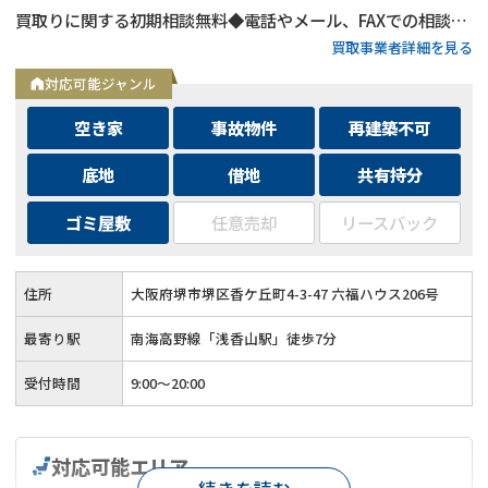
買取りに関する初期相談無料◆電話やメール、FAXでの相談可
買取事業者詳細を見る
能◆メールは24時間相談受付中
対応可能ジャンル
空き家
事故物件
再建築不可
底地
借地
共有持分
ゴミ屋敷
任意売却
リースバック
住所
大阪府堺市堺区香ケ丘町4-3-47 六福ハウス206号
最寄り駅
南海高野線「浅香山駅」徒歩7分
受付時間
9:00～20:00
対応可能エリア