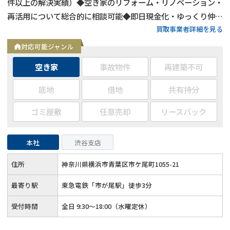
件以上の解決実績）◆空き家のリフォーム・リノベーション・
再活用について総合的に相談可能◆即日現金化・ゆっくり仲介
買取事業者詳細を見る
販売どちらも対応可◆約400名の士業パートナーと連携
対応可能ジャンル
空き家
事故物件
再建築不可
底地
借地
共有持分
ゴミ屋敷
任意売却
リースバック
本社
渋谷支店
住所
神奈川県横浜市青葉区市ケ尾町1055-21
最寄り駅
東急電鉄「市が尾駅」徒歩3分
受付時間
全日 9:30～18:00（水曜定休）