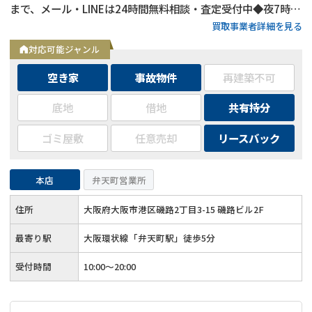
まで、メール・LINEは24時間無料相談・査定受付中◆夜7時以
買取事業者詳細を見る
降も営業
対応可能ジャンル
空き家
事故物件
再建築不可
底地
借地
共有持分
ゴミ屋敷
任意売却
リースバック
本店
弁天町営業所
住所
大阪府大阪市港区磯路2丁目3-15 磯路ビル2F
最寄り駅
大阪環状線「弁天町駅」徒歩5分
受付時間
10:00～20:00