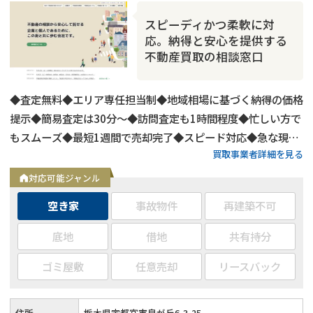
スピーディかつ柔軟に対
応。納得と安心を提供する
不動産買取の相談窓口
◆査定無料◆エリア専任担当制◆地域相場に基づく納得の価格
提示◆簡易査定は30分〜◆訪問査定も1時間程度◆忙しい方で
もスムーズ◆最短1週間で売却完了◆スピード対応◆急な現金
買取事業者詳細を見る
化にも対応可能
対応可能ジャンル
空き家
事故物件
再建築不可
底地
借地
共有持分
ゴミ屋敷
任意売却
リースバック
住所
栃木県宇都宮市泉が丘6-3-25