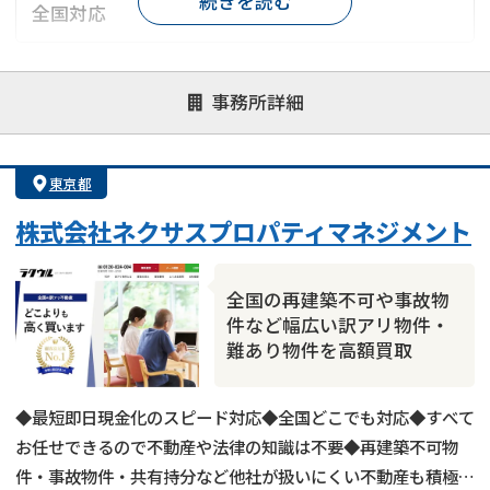
続きを読む
全国対応
対応が親身
オンライン面談可能
レスポンスが早い
事務所詳細
決済までが早い
1億円以上の買取可
業歴10年以上
業者案件歓迎
士業連携有り
東京都
株式会社ネクサスプロパティマネジメント
全国の再建築不可や事故物
件など幅広い訳アリ物件・
難あり物件を高額買取
◆最短即日現金化のスピード対応◆全国どこでも対応◆すべて
お任せできるので不動産や法律の知識は不要◆再建築不可物
件・事故物件・共有持分など他社が扱いにくい不動産も積極買