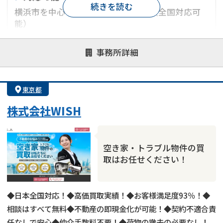
続きを読む
横浜市を中心とした神奈川県エリア（全国対応可
能）
対応が親身
オンライン面談可能
レスポンスが早い
事務所詳細
決済までが早い
1億円以上の買取可
業歴10年以上
業者案件歓迎
士業連携有り
東京都
株式会社WISH
空き家・トラブル物件の買
取はお任せください！
◆日本全国対応！◆高価買取実績！◆お客様満足度93％！◆
相談はすべて無料◆不動産の即現金化が可能！◆契約不適合責
任なしで安心◆仲介手数料不要！◆荷物の撤去の必要なし！