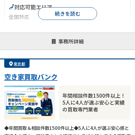
対応可能エリア
続きを読む
全国対応
対応が親身
オンライン面談可能
レスポンスが早い
事務所詳細
決済までが早い
1億円以上の買取可
業歴10年以上
業者案件歓迎
士業連携有り
東京都
空き家買取バンク
年間相談件数1500件以上！
5人に4人が選ぶ安心と実績
の買取専門業者
◆年間買取＆相談件数1500件以上◆5人に4人が選ぶ安心感と