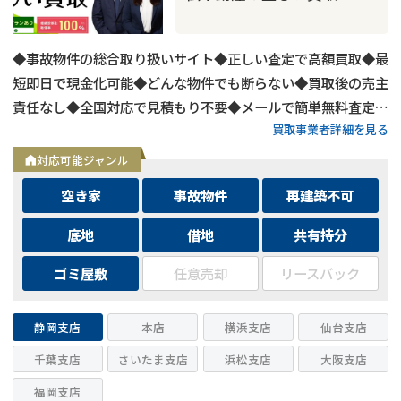
◆事故物件の総合取り扱いサイト◆正しい査定で高額買取◆最
短即日で現金化可能◆どんな物件でも断らない◆買取後の売主
責任なし◆全国対応で見積もり不要◆メールで簡単無料査定依
買取事業者詳細を見る
頼◆もっと手軽にLINEで無料査定依頼
対応可能ジャンル
空き家
事故物件
再建築不可
底地
借地
共有持分
ゴミ屋敷
任意売却
リースバック
静岡支店
本店
横浜支店
仙台支店
千葉支店
さいたま支店
浜松支店
大阪支店
福岡支店