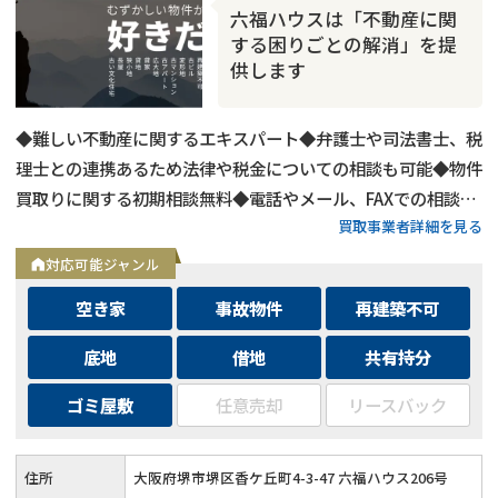
六福ハウスは「不動産に関
する困りごとの解消」を提
供します
◆難しい不動産に関するエキスパート◆弁護士や司法書士、税
理士との連携あるため法律や税金についての相談も可能◆物件
買取りに関する初期相談無料◆電話やメール、FAXでの相談可
買取事業者詳細を見る
能◆メールは24時間相談受付中
対応可能ジャンル
空き家
事故物件
再建築不可
底地
借地
共有持分
ゴミ屋敷
任意売却
リースバック
住所
大阪府堺市堺区香ケ丘町4-3-47 六福ハウス206号