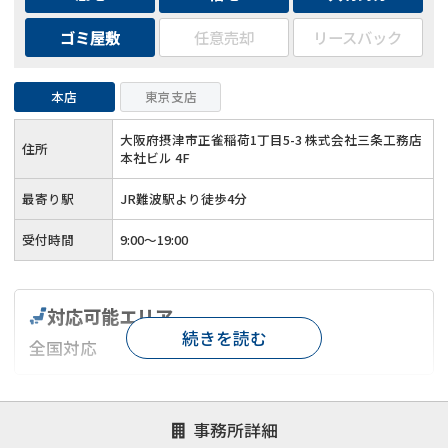
ゴミ屋敷
任意売却
リースバック
本店
東京支店
大阪府摂津市正雀稲荷1丁目5-3 株式会社三条工務店
住所
本社ビル 4F
最寄り駅
JR難波駅より徒歩4分
受付時間
9:00～19:00
対応可能エリア
続きを読む
全国対応
対応が親身
オンライン面談可能
レスポンスが早い
事務所詳細
決済までが早い
1億円以上の買取可
業歴10年以上