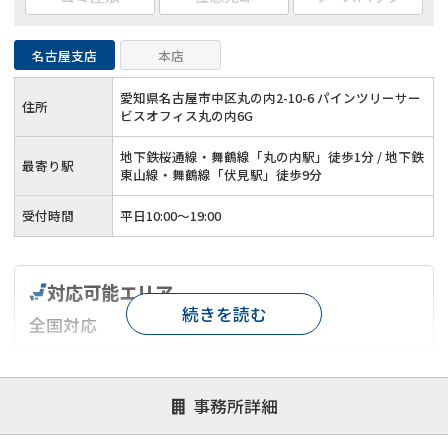
名古屋支店
本店
愛知県名古屋市中区丸の内2-10-6 パインツリーサー
住所
ビスオフィス丸の内6G
地下鉄桜通線・舞鶴線「丸の内駅」徒歩1分 / 地下鉄
最寄り駅
東山線・舞鶴線「伏見駅」徒歩9分
受付時間
平日10:00～19:00
対応可能エリア
続きを読む
全国対応
対応が親身
オンライン面談可能
レスポンスが早い
事務所詳細
決済までが早い
1億円以上の買取可
業歴10年以上
業者案件歓迎
士業連携有り