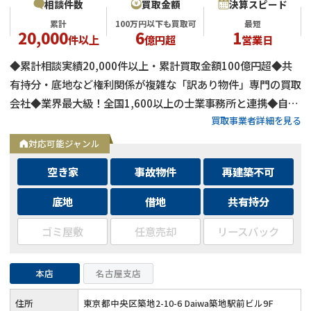
相談件数
買取金額
決算スピード
累計
100万円以下も買取可
最短
20,000
6
1
件以上
億円超
営業日
◆累計相談実績20,000件以上・累計買取金額100億円超◆共
有持分・底地など権利関係が複雑な「訳あり物件」専門の買取
会社◆業界最大級！全国1,600以上の士業事務所と連携◆自己
買取事業者詳細を見る
資金による買取のため、融資審査を待たず最短即日で決済可能
◆士業事務所や大手不動産会社からの相談実績も多数
対応可能ジャンル
空き家
事故物件
再建築不可
底地
借地
共有持分
ゴミ屋敷
任意売却
リースバック
本店
名古屋支店
住所
東京都中央区築地2-10-6 Daiwa築地駅前ビル9F