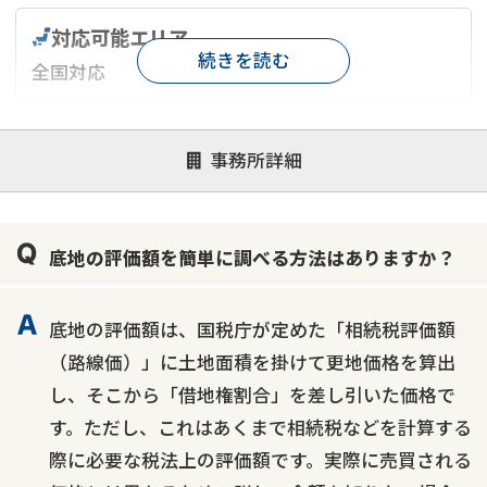
対応可能エリア
続きを読む
全国対応
対応が親身
オンライン面談可能
レスポンスが早い
事務所詳細
決済までが早い
1億円以上の買取可
業歴10年以上
業者案件歓迎
士業連携有り
底地の評価額を簡単に調べる方法はありますか？
底地の評価額は、国税庁が定めた「相続税評価額
（路線価）」に土地面積を掛けて更地価格を算出
し、そこから「借地権割合」を差し引いた価格で
す。ただし、これはあくまで相続税などを計算する
際に必要な税法上の評価額です。実際に売買される