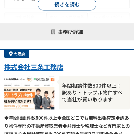
続きを読む
対応が親身
オンライン面談可能
レスポンスが早い
決済までが早い
1億円以上の買取可
業歴10年以上
事務所詳細
業者案件歓迎
士業連携有り
大阪府
株式会社三条工務店
年間相談件数800件以上！
訳あり・トラブル物件すべ
て当社が買い取ります
◆年間相談件数800件以上◆全国どこでも無料出張査定◆訳あ
り物件専門の不動産買取業者◆弁護士や税理士など専門家との
連携あり◆累計買取件数700件突破◆最短3日で現金化◆メー