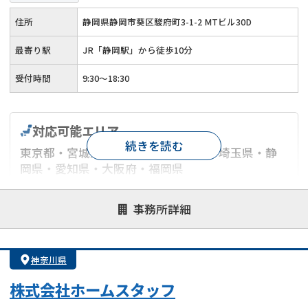
住所
静岡県静岡市葵区駿府町3-1-2 MTビル30D
最寄り駅
JR「静岡駅」から徒歩10分
受付時間
9:30～18:30
対応可能エリア
続きを読む
東京都・宮城県・神奈川県・千葉県・埼玉県・静
岡県・愛知県・大阪府・福岡県
対応が親身
オンライン面談可能
レスポンスが早い
事務所詳細
決済までが早い
1億円以上の買取可
業歴10年以上
業者案件歓迎
士業連携有り
神奈川県
株式会社ホームスタッフ