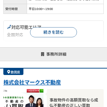
受付時間
平日10:00～19:00
対応可能エリア
続きを読む
全国対応
対応が親身
オンライン面談可能
レスポンスが早い
事務所詳細
決済までが早い
1億円以上の買取可
業歴10年以上
業者案件歓迎
士業連携有り
静岡県
株式会社マークス不動産
事故物件の高額買取なら成
仏不動産の正しい買取