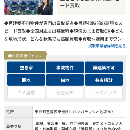
ード買取
◆再建築不可物件が専門の買取業者◆最短48時間の高額＆ス
ピード買取◆全国対応＆出張無料◆現況のまま買取OK◆どん
な敷地形状、どんな状態でも高額買取◆買取〜運用までワンス
買取事業者詳細を見る
トップ対応◆無料査定＆相談はフォームから24時間受付
対応可能ジャンル
空き家
事故物件
再建築不可
底地
借地
共有持分
ゴミ屋敷
任意売却
リースバック
住所
東京都豊島区東池袋1-44-2 バラッシオ池袋702
JR線、東武東上線、西武池袋線、東京メトロ丸ノ内
最寄り駅
線・有楽町線・副都心線 「池袋駅」より徒歩約5分