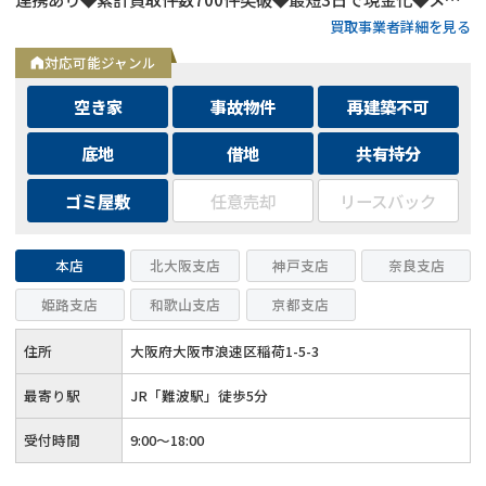
買取事業者詳細を見る
ルは24時間相談受付中
対応可能ジャンル
空き家
事故物件
再建築不可
底地
借地
共有持分
ゴミ屋敷
任意売却
リースバック
本店
北大阪支店
神戸支店
奈良支店
姫路支店
和歌山支店
京都支店
住所
大阪府大阪市浪速区稲荷1-5-3
最寄り駅
JR「難波駅」徒歩5分
受付時間
9:00～18:00