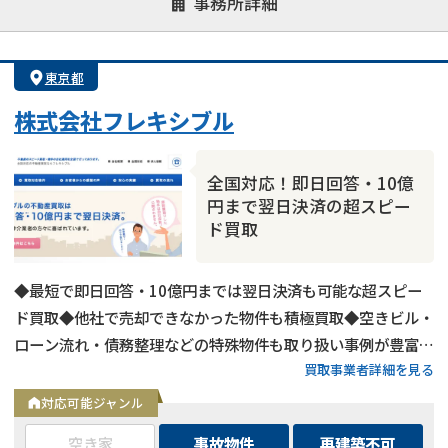
事務所詳細
決済までが早い
1億円以上の買取可
業歴10年以上
業者案件歓迎
士業連携有り
東京都
株式会社フレキシブル
全国対応！即日回答・10億
円まで翌日決済の超スピー
ド買取
◆最短で即日回答・10億円までは翌日決済も可能な超スピー
底地
の売却でお悩みならこちら
ド買取◆他社で売却できなかった物件も積極買取◆空きビル・
ローン流れ・債務整理などの特殊物件も取り扱い事例が豊富◆
《現在営業中》お電話繋がります
買取事業者詳細を見る
東京都内および全国の政令指定都市に対応
0120-543-357
メール
対応可能ジャンル
空き家
事故物件
再建築不可