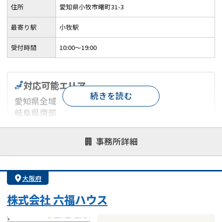
住所
愛知県小牧市曙町31-3
最寄り駅
小牧駅
受付時間
10:00～19:00
対応可能エリア
続きを読む
愛知県全域
岐阜県南部
三重県北東部
静岡県の一部地域
事務所詳細
対応が親身
オンライン面談可能
レスポンスが早い
大阪府
決済までが早い
1億円以上の買取可
業歴10年以上
業者案件歓迎
士業連携有り
株式会社 六福ハウス