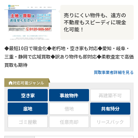
売りにくい物件も、遠方の
不動産もスピーディに現金
化可能！
◆最短10日で現金化◆老朽地・空き家も対応◆愛知・岐阜・
三重・静岡で広域買取◆訳あり物件も即対応◆柔軟査定で高価
買取も期待
買取事業者詳細を見る
対応可能ジャンル
空き家
事故物件
再建築不可
底地
借地
共有持分
ゴミ屋敷
任意売却
リースバック