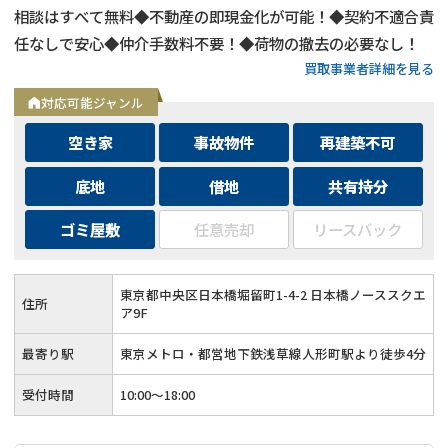
相談はすべて無料◆不動産の即現金化が可能！◆契約不適合責
任なしで安心◆仲介手数料不要！◆荷物の撤去の必要なし！
買取事業者詳細を見る
対応可能ジャンル
空き家
事故物件
再建築不可
底地
借地
共有持分
ゴミ屋敷
任意売却
リースバック
東京都中央区日本橋堀留町1-4-2 日本橋ノーススクエ
住所
ア9F
最寄り駅
東京メトロ・都営地下鉄浅草線人形町駅より徒歩4分
受付時間
10:00～18:00