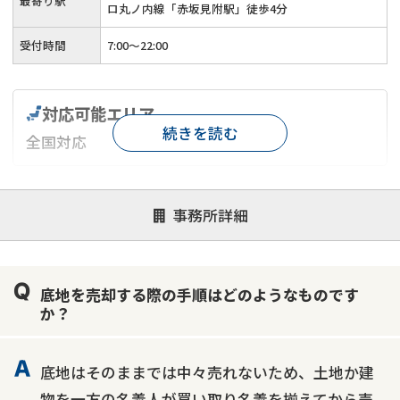
最寄り駅
ロ丸ノ内線「赤坂見附駅」徒歩4分
受付時間
7:00〜22:00
対応可能エリア
続きを読む
全国対応
対応が親身
オンライン面談可能
レスポンスが早い
事務所詳細
決済までが早い
1億円以上の買取可
業歴10年以上
業者案件歓迎
士業連携有り
底地を売却する際の手順はどのようなものです
か？
底地はそのままでは中々売れないため、土地か建
物を一方の名義人が買い取り名義を揃えてから売