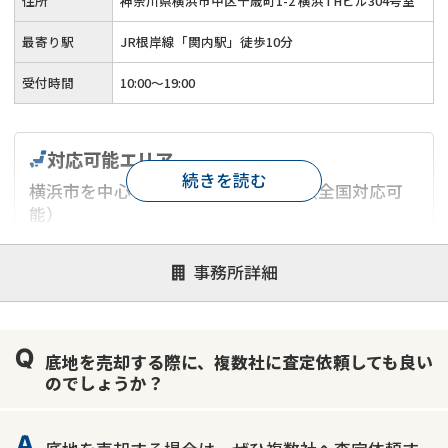
住所
神奈川県横浜市中区千歳町1-2 横浜THビル304号室
最寄り駅
JR根岸線「関内駅」徒歩10分
受付時間
10:00～19:00
対応可能エリア
続きを読む
横浜市を中心とした神奈川県エリア（全国対応可
能）
対応が親身
オンライン面談可能
レスポンスが早い
事務所詳細
決済までが早い
1億円以上の買取可
業歴10年以上
業者案件歓迎
士業連携有り
底地を売却する際に、複数社に査定依頼しても良い
のでしょうか？