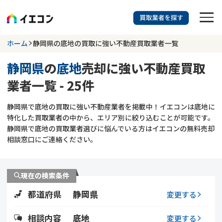
訳あり物件に強い業者を探す
ホーム
静岡県の底地の買取に強い不動産買取業者一覧
静岡県
の
底地
売却に強い不動産買取
静岡県
底地
業者一覧 - 25件
703
掲載業者
件
検索する
静岡県で底地の買取に強い不動産業者を掲載中！イエコンは底地に
更新日 :
2026年07月31日
特化した買取業者の中から、エリア別に絞り込むことが可能です。
静岡県で底地の買取業者選びに悩んでいる方はイエコンの無料売却
業者を探す
相談窓口にご連絡ください。
相談内容で探す
現在の検索条件
空き家
不動産コラム
事故物件
都道府県
静岡県
変更する
再建築不可
不動産売却
底地
再建築不可物件
相談内容
底地
変更する