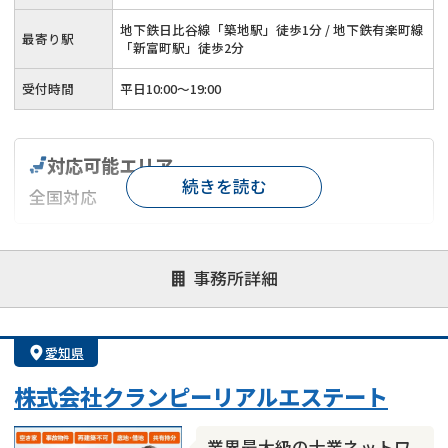
地下鉄日比谷線「築地駅」徒歩1分 / 地下鉄有楽町線
最寄り駅
「新富町駅」徒歩2分
受付時間
平日10:00～19:00
対応可能エリア
続きを読む
全国対応
対応が親身
オンライン面談可能
レスポンスが早い
事務所詳細
決済までが早い
1億円以上の買取可
業歴10年以上
業者案件歓迎
士業連携有り
愛知県
株式会社クランピーリアルエステート
業界最大級の士業ネットワ