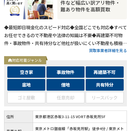
件など幅広い訳アリ物件・
難あり物件を高額買取
◆最短即日現金化のスピード対応◆全国どこでも対応◆すべて
お任せできるので不動産や法律の知識は不要◆再建築不可物
件・事故物件・共有持分など他社が扱いにくい不動産も積極買
買取事業者詳細を見る
取◆残置物・ゴミ屋敷・シロアリ被害がある物件もそのままで
買取
対応可能ジャンル
空き家
事故物件
再建築不可
底地
借地
共有持分
ゴミ屋敷
任意売却
リースバック
住所
東京都港区赤坂3-11-15 VORT赤坂見附5F
東京メトロ銀座線「赤坂見附駅」徒歩4分 / 東京メト