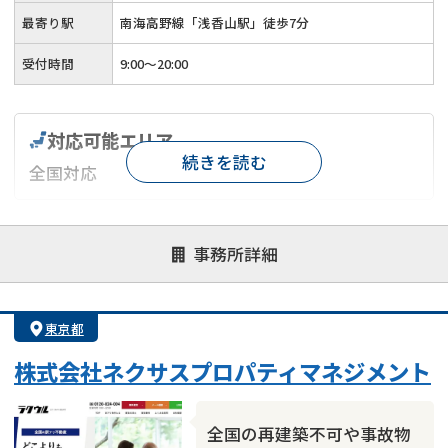
最寄り駅
南海高野線「浅香山駅」徒歩7分
受付時間
9:00～20:00
対応可能エリア
続きを読む
全国対応
対応が親身
オンライン面談可能
レスポンスが早い
事務所詳細
決済までが早い
1億円以上の買取可
業歴10年以上
業者案件歓迎
士業連携有り
東京都
株式会社ネクサスプロパティマネジメント
全国の再建築不可や事故物