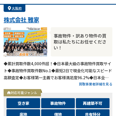
大阪府
株式会社 雅家
事故物件・訳あり物件の買
取は私たちにお任せくださ
い！
◆累計買取件数4,000件超！◆日本最大級の事故物件買取サイ
ト◆事故物件買取件数No.1◆最短2日で現金化可能なスピード
高額査定◆お客様第一主義でお客様満足度96.2%◆日本全国
買取事業者詳細を見る
の事故物件・訳あり物件の買取に対応！
対応可能ジャンル
空き家
事故物件
再建築不可
底地
借地
共有持分