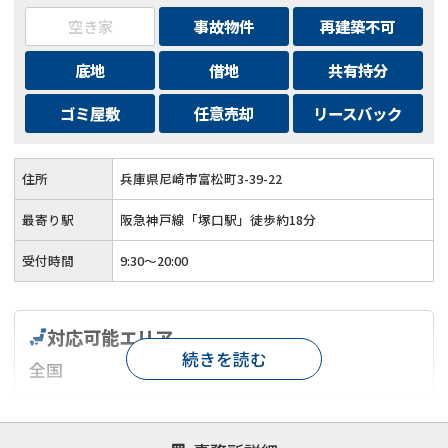
空き家
事故物件
再建築不可
底地
借地
共有持分
ゴミ屋敷
任意売却
リースバック
住所
兵庫県尼崎市富松町3-39-22
最寄り駅
阪急神戸線「塚口駅」徒歩約18分
受付時間
9:30～20:00
対応可能エリア
続きを読む
全国
対応が親身
オンライン面談可能
レスポンスが早い