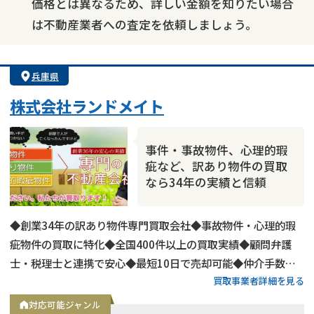
価格とは異なるため、詳しい金額を知りたい場合
は不動産業者への査定を依頼しましょう。
兵庫県
株式会社ランドメイト
事件・事故物件、心理的瑕
疵など、訳あり物件の買取
なら34年の実績と信頼
◆創業34年の訳あり物件専門買取会社◆事故物件・心理的瑕
疵物件の買取に特化◆全国400件以上の買取実績◆顧問弁護
士・税理士と連携で安心◆最短10日で売却可能◆仲介手数
買取事業者詳細を見る
料・諸費用も会社負担◆不要物撤去費用も無料◆リースバック
にも対応◆現地調査・査定は無料
対応可能ジャンル