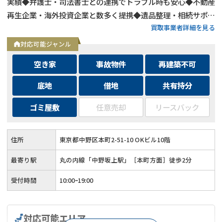
実績◆弁護士・司法書士との連携でトラブル時も安心◆不動産
再生企業・海外投資企業と数多く提携◆遺品整理・相続サポー
買取事業者詳細を見る
トも可能◆メールとLINEは24時間相談受付中
対応可能ジャンル
空き家
事故物件
再建築不可
底地
借地
共有持分
ゴミ屋敷
任意売却
リースバック
住所
東京都中野区本町2-51-10 OKビル10階
最寄り駅
丸の内線「中野坂上駅」［本町方面］徒歩2分
受付時間
10:00ｰ19:00
対応可能エリア