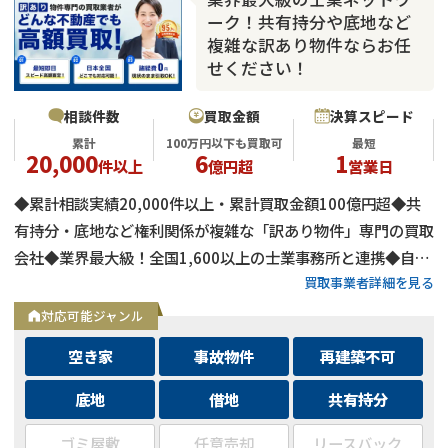
ーク！共有持分や底地など
複雑な訳あり物件ならお任
せください！
相談件数
買取金額
決算スピード
累計
100万円以下も買取可
最短
20,000
6
1
件以上
億円超
営業日
◆累計相談実績20,000件以上・累計買取金額100億円超◆共
有持分・底地など権利関係が複雑な「訳あり物件」専門の買取
会社◆業界最大級！全国1,600以上の士業事務所と連携◆自己
買取事業者詳細を見る
資金による買取のため、融資審査を待たず最短即日で決済可能
◆士業事務所や大手不動産会社からの相談実績も多数
対応可能ジャンル
空き家
事故物件
再建築不可
底地
借地
共有持分
ゴミ屋敷
任意売却
リースバック