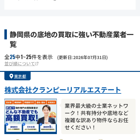
借地
共有持分
共有持分
底地
業者を探す
ゴミ屋敷
訳あり不動産
任意売却
不動産投資
静岡県の底地の買取に強い不動産業者一
覧
リースバック
土地売却
不動産相続
25
1
25
全
中
~
件を表示
(更新日:2026年07月31日)
借地
不動産リースバック
並び順について
東京都
任意売却
空き家
株式会社クランピーリアルエステート
アンケート調査
業界最大級の士業ネットワ
ーク！共有持分や底地など
複雑な訳あり物件ならお任
せください！