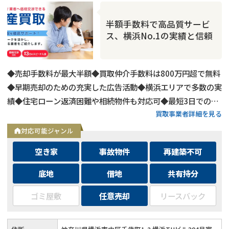
半額手数料で高品質サービ
ス、横浜No.1の実績と信頼
◆売却手数料が最大半額◆買取仲介手数料は800万円超で無料
◆早期売却のための充実した広告活動◆横浜エリアで多数の実
績◆住宅ローン返済困難や相続物件も対応可◆最短3日での売
買取事業者詳細を見る
却も可能◆プロフェッショナルによる徹底サポート
対応可能ジャンル
空き家
事故物件
再建築不可
底地
借地
共有持分
ゴミ屋敷
任意売却
リースバック