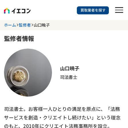
訳あり物件に強い業者を探す
ホーム
監修者
山口暁子
監修者情報
都道府県を選択
相談内容を選択
703
掲載業者
件
検索する
更新日 :
2026年07月31日
山口暁子
司法書士
業者を探す
相談内容で探す
司法書士。お客様一人ひとりの満足を原点に、「法務
空き家
不動産コラム
事故物件
サービスを創造・クリエイトし続けたい」という理念
再建築不可
不動産売却
底地
再建築不可物件
のもと、2010年にクリエイト法務事務所を設立。