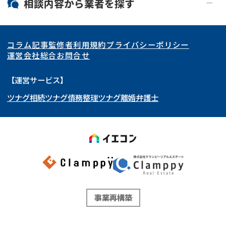
北海道・東北
相談内容から
業者
を探す
関東
北海道
青森県
空き家
事故物件
コラム記事
監修者
利用規約
プライバシーポリシー
再建築不可
底地
東海
岩手県
東京都
宮城県
神奈川県
運営会社
総合お問合せ
借地
共有持分
関西
秋田県
埼玉県
愛知県
山形県
千葉県
静岡県
【運営サービス】
ゴミ屋敷
任意売却
ツナグ相続
ツナグ債務整理
ツナグ離婚弁護士
北陸・甲信越
福島県
茨城県
岐阜県
大阪府
群馬県
山梨県
京都府
リースバック
中国・四国
栃木県
兵庫県
長野県
奈良県
石川県
九州・沖縄
滋賀県
福井県
広島県
和歌山県
富山県
岡山県
新潟県
山口県
福岡県
三重県
島根県
佐賀県
事業再構築
鳥取県
長崎県
徳島県
熊本県