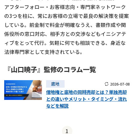
アフターフォロー・お客様志向・専門家ネットワーク
借地
共有持分
共有持分
底地
の3つを柱に、常にお客様の立場で最良の解決策を提案
している。前金制で料金が明確なうえ、書類作成や関
業者を探す
ゴミ屋敷
訳あり不動産
任意売却
不動産投資
係役所の窓口対応、相手方との交渉などもイニシアテ
リースバック
土地売却
不動産相続
ィブをとって代行。気軽に何でも相談できる、身近な
法律専門家として支持されている。
借地
不動産リースバック
『山口暁子』監修のコラム一覧
任意売却
空き家
底地
2026-07-08
アンケート調査
借地権と底地の同時売却とは？単独売却
との違いやメリット・タイミング・流れ
などを解説
1