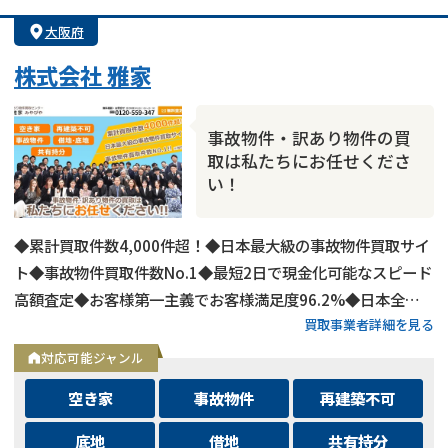
大阪府
株式会社 雅家
事故物件・訳あり物件の買
取は私たちにお任せくださ
い！
◆累計買取件数4,000件超！◆日本最大級の事故物件買取サイ
ト◆事故物件買取件数No.1◆最短2日で現金化可能なスピード
高額査定◆お客様第一主義でお客様満足度96.2%◆日本全国
買取事業者詳細を見る
の事故物件・訳あり物件の買取に対応！
対応可能ジャンル
空き家
事故物件
再建築不可
底地
借地
共有持分