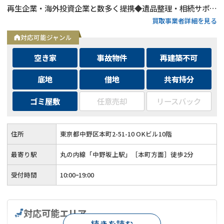
再生企業・海外投資企業と数多く提携◆遺品整理・相続サポー
買取事業者詳細を見る
トも可能◆メールとLINEは24時間相談受付中
対応可能ジャンル
空き家
事故物件
再建築不可
底地
借地
共有持分
ゴミ屋敷
任意売却
リースバック
住所
東京都中野区本町2-51-10 OKビル10階
最寄り駅
丸の内線「中野坂上駅」［本町方面］徒歩2分
受付時間
10:00ｰ19:00
対応可能エリア
続きを読む