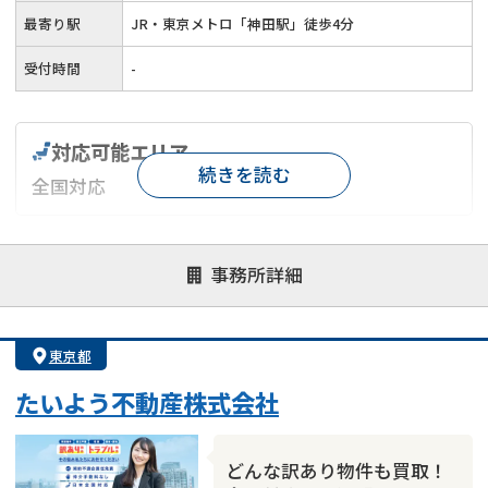
最寄り駅
JR・東京メトロ「神田駅」徒歩4分
受付時間
-
対応可能エリア
続きを読む
全国対応
対応が親身
オンライン面談可能
レスポンスが早い
事務所詳細
決済までが早い
1億円以上の買取可
業歴10年以上
業者案件歓迎
士業連携有り
東京都
たいよう不動産株式会社
どんな訳あり物件も買取！