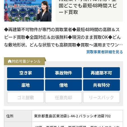
国どこでも最短48時間スピ
ード買取
◆再建築不可物件が専門の買取業者◆最短48時間の高額＆ス
ピード買取◆全国対応＆出張無料◆現況のまま買取OK◆どん
な敷地形状、どんな状態でも高額買取◆買取〜運用までワンス
買取事業者詳細を見る
トップ対応◆無料査定＆相談はフォームから24時間受付
対応可能ジャンル
空き家
事故物件
再建築不可
底地
借地
共有持分
ゴミ屋敷
任意売却
リースバック
住所
東京都豊島区東池袋1-44-2 バラッシオ池袋702