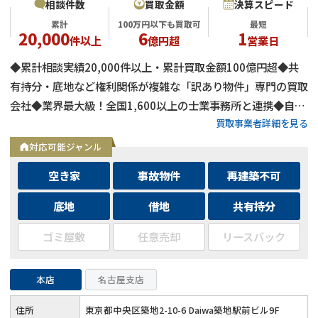
相談件数
買取金額
決算スピード
累計
100万円以下も買取可
最短
20,000
6
1
件以上
億円超
営業日
◆累計相談実績20,000件以上・累計買取金額100億円超◆共
有持分・底地など権利関係が複雑な「訳あり物件」専門の買取
会社◆業界最大級！全国1,600以上の士業事務所と連携◆自己
買取事業者詳細を見る
資金による買取のため、融資審査を待たず最短即日で決済可能
◆士業事務所や大手不動産会社からの相談実績も多数
対応可能ジャンル
空き家
事故物件
再建築不可
底地
借地
共有持分
ゴミ屋敷
任意売却
リースバック
本店
名古屋支店
住所
東京都中央区築地2-10-6 Daiwa築地駅前ビル9F