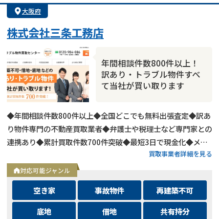
大阪府
株式会社三条工務店
年間相談件数800件以上！
訳あり・トラブル物件すべ
て当社が買い取ります
◆年間相談件数800件以上◆全国どこでも無料出張査定◆訳あ
り物件専門の不動産買取業者◆弁護士や税理士など専門家との
連携あり◆累計買取件数700件突破◆最短3日で現金化◆メー
買取事業者詳細を見る
ルは24時間相談受付中
対応可能ジャンル
空き家
事故物件
再建築不可
底地
借地
共有持分