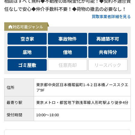
相談はすべて無料◆不動産の即現金化が可能！◆契約不適合責
任なしで安心◆仲介手数料不要！◆荷物の撤去の必要なし！
買取事業者詳細を見る
対応可能ジャンル
空き家
事故物件
再建築不可
底地
借地
共有持分
ゴミ屋敷
任意売却
リースバック
東京都中央区日本橋堀留町1-4-2 日本橋ノーススクエ
住所
ア9F
最寄り駅
東京メトロ・都営地下鉄浅草線人形町駅より徒歩4分
受付時間
10:00～18:00