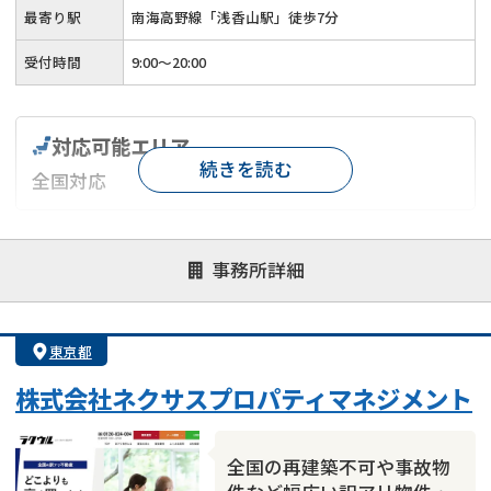
最寄り駅
南海高野線「浅香山駅」徒歩7分
受付時間
9:00～20:00
対応可能エリア
続きを読む
全国対応
対応が親身
オンライン面談可能
レスポンスが早い
事務所詳細
決済までが早い
1億円以上の買取可
業歴10年以上
業者案件歓迎
士業連携有り
東京都
株式会社ネクサスプロパティマネジメント
全国の再建築不可や事故物