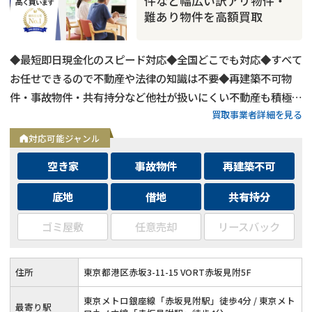
件など幅広い訳アリ物件・
難あり物件を高額買取
◆最短即日現金化のスピード対応◆全国どこでも対応◆すべて
お任せできるので不動産や法律の知識は不要◆再建築不可物
件・事故物件・共有持分など他社が扱いにくい不動産も積極買
買取事業者詳細を見る
取◆残置物・ゴミ屋敷・シロアリ被害がある物件もそのままで
買取
対応可能ジャンル
空き家
事故物件
再建築不可
底地
借地
共有持分
ゴミ屋敷
任意売却
リースバック
住所
東京都港区赤坂3-11-15 VORT赤坂見附5F
東京メトロ銀座線「赤坂見附駅」徒歩4分 / 東京メト
最寄り駅