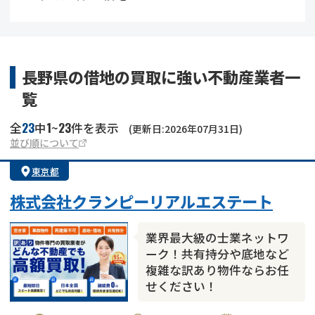
借地
共有持分
共有持分
底地
業者を探す
ゴミ屋敷
訳あり不動産
任意売却
不動産投資
長野県の借地の買取に強い不動産業者一
覧
リースバック
土地売却
不動産相続
23
1
23
全
中
~
件を表示
(更新日:2026年07月31日)
借地
不動産リースバック
並び順について
東京都
任意売却
空き家
株式会社クランピーリアルエステート
アンケート調査
業界最大級の士業ネットワ
ーク！共有持分や底地など
複雑な訳あり物件ならお任
せください！