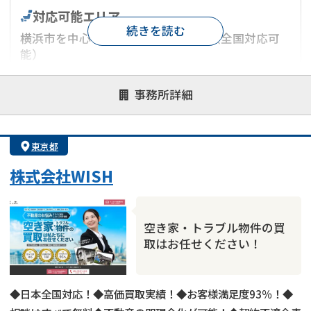
対応可能エリア
続きを読む
横浜市を中心とした神奈川県エリア（全国対応可
能）
対応が親身
オンライン面談可能
レスポンスが早い
事務所詳細
決済までが早い
1億円以上の買取可
業歴10年以上
業者案件歓迎
士業連携有り
東京都
株式会社WISH
空き家・トラブル物件の買
取はお任せください！
◆日本全国対応！◆高価買取実績！◆お客様満足度93％！◆