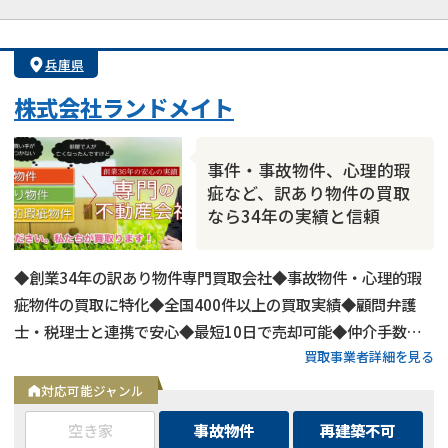
業者案件歓迎
士業連携有り
兵庫県
株式会社ランドメイト
事件・事故物件、心理的瑕
疵など、訳あり物件の買取
なら34年の実績と信頼
◆創業34年の訳あり物件専門買取会社◆事故物件・心理的瑕
疵物件の買取に特化◆全国400件以上の買取実績◆顧問弁護
士・税理士と連携で安心◆最短10日で売却可能◆仲介手数
買取事業者詳細を見る
料・諸費用も会社負担◆不要物撤去費用も無料◆リースバック
にも対応◆現地調査・査定は無料
対応可能ジャンル
空き家
事故物件
再建築不可