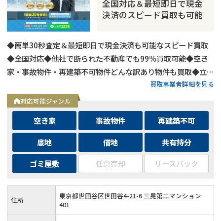
全国対応＆最短即日で現金
決済のスピード買取も可能
◆簡単30秒査定＆最短即日で現金決済も可能なスピード買取
◆全国対応◆他社で断られた不動産でも99％買取可能◆空き
家・事故物件・再建築不可物件どんな訳あり物件も買取◆立ち
買取事業者詳細を見る
退き・相続・共有持分など複雑な問題を抱えた不動産もOK
対応可能ジャンル
空き家
事故物件
再建築不可
底地
借地
共有持分
借地
の売却でお悩みならこちら
ゴミ屋敷
任意売却
リースバック
営業時間外
（メール問合せなら24時間受付）
0120-543-357
東京都世田谷区世田谷4-21-6 三晃第二マンション
メール
住所
401