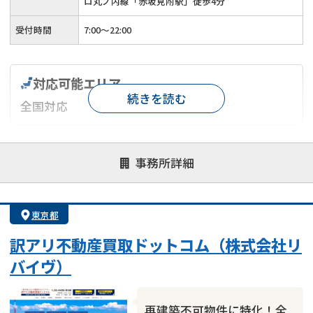
ロ丸ノ内線「赤坂見附駅」徒歩4分
受付時間
7:00〜22:00
対応可能エリア
続きを読む
全国対応
対応が親身
オンライン面談可能
レスポンスが早い
事務所詳細
決済までが早い
1億円以上の買取可
業歴10年以上
業者案件歓迎
士業連携有り
東京都
訳アリ不動産買取ドットコム（株式会社リ
バイヴ）
再建築不可物件に特化！全