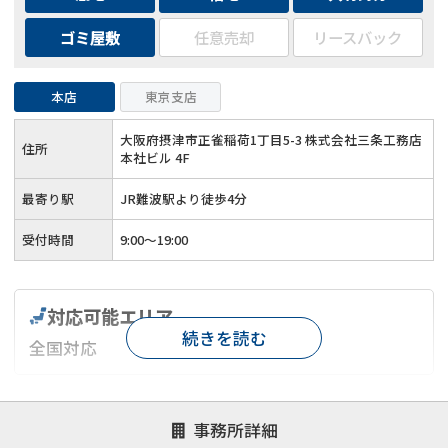
ゴミ屋敷
任意売却
リースバック
本店
東京支店
大阪府摂津市正雀稲荷1丁目5-3 株式会社三条工務店
住所
本社ビル 4F
最寄り駅
JR難波駅より徒歩4分
受付時間
9:00～19:00
対応可能エリア
続きを読む
全国対応
対応が親身
オンライン面談可能
レスポンスが早い
事務所詳細
決済までが早い
1億円以上の買取可
業歴10年以上