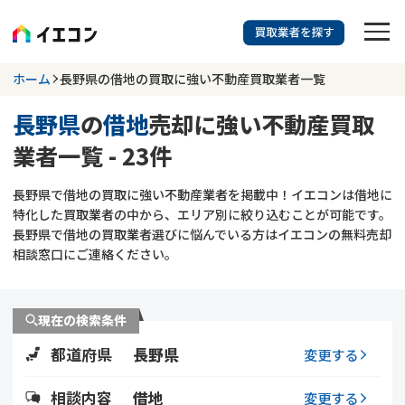
訳あり物件に強い業者を探す
ホーム
長野県の借地の買取に強い不動産買取業者一覧
長野県
の
借地
売却に強い不動産買取
長野県
借地
業者一覧 - 23件
703
掲載業者
件
検索する
長野県で借地の買取に強い不動産業者を掲載中！イエコンは借地に
更新日 :
2026年07月31日
特化した買取業者の中から、エリア別に絞り込むことが可能です。
長野県で借地の買取業者選びに悩んでいる方はイエコンの無料売却
業者を探す
相談窓口にご連絡ください。
相談内容で探す
現在の検索条件
空き家
不動産コラム
事故物件
都道府県
長野県
変更する
再建築不可
不動産売却
底地
再建築不可物件
相談内容
借地
変更する