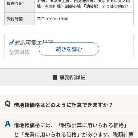
JR線、東武東上線、西武池袋線、東京メトロ丸ノ内
最寄り駅
線・有楽町線・副都心線 「池袋駅」より徒歩約5分
受付時間
平日10:00～19:00
対応可能エリア
続きを読む
全国対応
対応が親身
オンライン面談可能
レスポンスが早い
事務所詳細
決済までが早い
1億円以上の買取可
業歴10年以上
業者案件歓迎
士業連携有り
借地権価格はどのように計算できますか？
借地権価格には、「税額計算に用いられる価格」
と「売買に用いられる価格」があります。税額計算