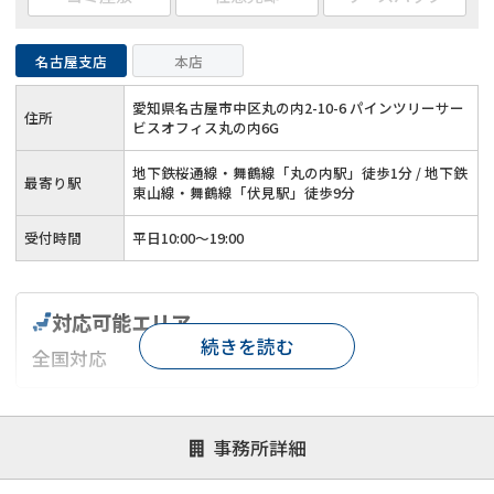
名古屋支店
本店
愛知県名古屋市中区丸の内2-10-6 パインツリーサー
住所
ビスオフィス丸の内6G
地下鉄桜通線・舞鶴線「丸の内駅」徒歩1分 / 地下鉄
最寄り駅
東山線・舞鶴線「伏見駅」徒歩9分
受付時間
平日10:00～19:00
対応可能エリア
続きを読む
全国対応
対応が親身
オンライン面談可能
レスポンスが早い
事務所詳細
決済までが早い
1億円以上の買取可
業歴10年以上
業者案件歓迎
士業連携有り