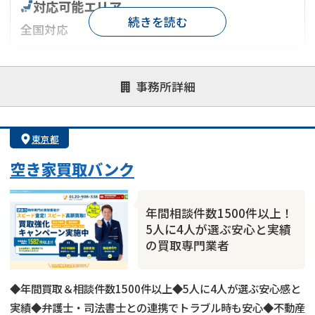
対応可能エリア
続きを読む
全国対応
対応が親身
オンライン面談可能
レスポンスが早い
事務所詳細
決済までが早い
1億円以上の買取可
業歴10年以上
業者案件歓迎
士業連携有り
東京都
空き家買取バンク
年間相談件数1500件以上！
5人に4人が選ぶ安心と実績
の買取専門業者
◆年間買取＆相談件数1500件以上◆5人に4人が選ぶ安心感と
実績◆弁護士・司法書士との連携でトラブル時も安心◆不動産