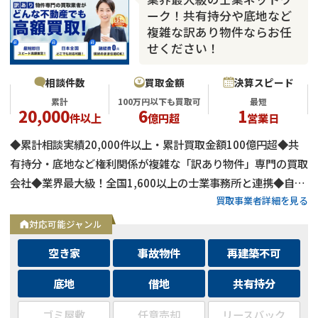
ーク！共有持分や底地など
複雑な訳あり物件ならお任
せください！
相談件数
買取金額
決算スピード
累計
100万円以下も買取可
最短
20,000
6
1
件以上
億円超
営業日
◆累計相談実績20,000件以上・累計買取金額100億円超◆共
有持分・底地など権利関係が複雑な「訳あり物件」専門の買取
会社◆業界最大級！全国1,600以上の士業事務所と連携◆自己
買取事業者詳細を見る
資金による買取のため、融資審査を待たず最短即日で決済可能
◆士業事務所や大手不動産会社からの相談実績も多数
対応可能ジャンル
空き家
事故物件
再建築不可
底地
借地
共有持分
ゴミ屋敷
任意売却
リースバック