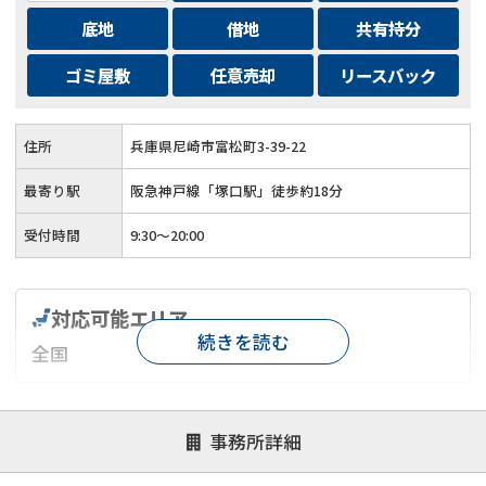
底地
借地
共有持分
ゴミ屋敷
任意売却
リースバック
住所
兵庫県尼崎市富松町3-39-22
最寄り駅
阪急神戸線「塚口駅」徒歩約18分
受付時間
9:30～20:00
対応可能エリア
続きを読む
全国
対応が親身
オンライン面談可能
レスポンスが早い
事務所詳細
決済までが早い
1億円以上の買取可
業歴10年以上
業者案件歓迎
士業連携有り