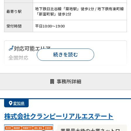
地下鉄日比谷線「築地駅」徒歩1分 / 地下鉄有楽町線
最寄り駅
「新富町駅」徒歩2分
受付時間
平日10:00～19:00
対応可能エリア
続きを読む
全国対応
対応が親身
オンライン面談可能
レスポンスが早い
事務所詳細
決済までが早い
1億円以上の買取可
業歴10年以上
業者案件歓迎
士業連携有り
愛知県
株式会社クランピーリアルエステート
業界最大級の士業ネットワ