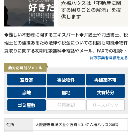
六福ハウスは「不動産に関
する困りごとの解消」を提
供します
◆難しい不動産に関するエキスパート◆弁護士や司法書士、税
理士との連携あるため法律や税金についての相談も可能◆物件
買取りに関する初期相談無料◆電話やメール、FAXでの相談可
買取事業者詳細を見る
能◆メールは24時間相談受付中
対応可能ジャンル
空き家
事故物件
再建築不可
底地
借地
共有持分
ゴミ屋敷
任意売却
リースバック
住所
大阪府堺市堺区香ケ丘町4-3-47 六福ハウス206号