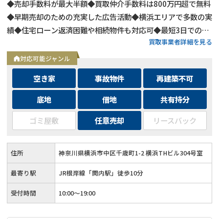
◆売却手数料が最大半額◆買取仲介手数料は800万円超で無料
◆早期売却のための充実した広告活動◆横浜エリアで多数の実
績◆住宅ローン返済困難や相続物件も対応可◆最短3日での売
買取事業者詳細を見る
却も可能◆プロフェッショナルによる徹底サポート
対応可能ジャンル
空き家
事故物件
再建築不可
底地
借地
共有持分
ゴミ屋敷
任意売却
リースバック
住所
神奈川県横浜市中区千歳町1-2 横浜THビル304号室
最寄り駅
JR根岸線「関内駅」徒歩10分
受付時間
10:00～19:00