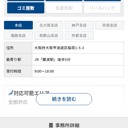
ゴミ屋敷
任意売却
リースバック
本店
北大阪支店
神戸支店
奈良支店
姫路支店
和歌山支店
京都支店
住所
大阪府大阪市浪速区稲荷1-5-3
最寄り駅
JR「難波駅」徒歩5分
受付時間
9:00～18:00
対応可能エリア
続きを読む
全国対応
対応が親身
オンライン面談可能
レスポンスが早い
事務所詳細
決済までが早い
1億円以上の買取可
業歴10年以上