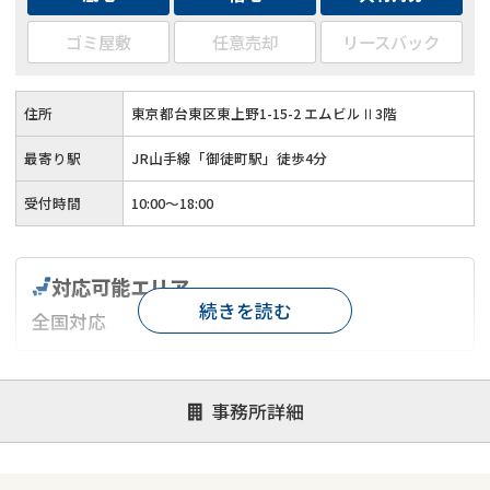
ゴミ屋敷
任意売却
リースバック
住所
東京都台東区東上野1-15-2 エムビルⅡ3階
最寄り駅
JR山手線「御徒町駅」徒歩4分
受付時間
10:00〜18:00
対応可能エリア
続きを読む
全国対応
対応が親身
オンライン面談可能
レスポンスが早い
事務所詳細
決済までが早い
1億円以上の買取可
業歴10年以上
業者案件歓迎
士業連携有り