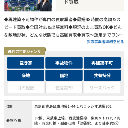
ード買取
◆再建築不可物件が専門の買取業者◆最短48時間の高額＆ス
ピード買取◆全国対応＆出張無料◆現況のまま買取OK◆どん
な敷地形状、どんな状態でも高額買取◆買取〜運用までワンス
買取事業者詳細を見る
トップ対応◆無料査定＆相談はフォームから24時間受付
対応可能ジャンル
空き家
事故物件
再建築不可
底地
借地
共有持分
ゴミ屋敷
任意売却
リースバック
住所
東京都豊島区東池袋1-44-2 バラッシオ池袋702
JR線、東武東上線、西武池袋線、東京メトロ丸ノ内
最寄り駅
線・有楽町線・副都心線 「池袋駅」より徒歩約5分