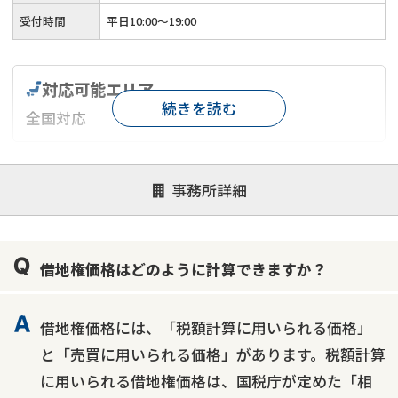
受付時間
平日10:00～19:00
対応可能エリア
続きを読む
全国対応
対応が親身
オンライン面談可能
レスポンスが早い
事務所詳細
決済までが早い
1億円以上の買取可
業歴10年以上
業者案件歓迎
士業連携有り
借地権価格はどのように計算できますか？
借地権価格には、「税額計算に用いられる価格」
と「売買に用いられる価格」があります。税額計算
に用いられる借地権価格は、国税庁が定めた「相