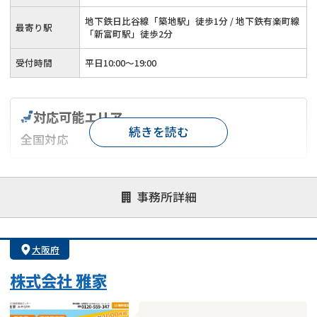
地下鉄日比谷線「築地駅」徒歩1分 / 地下鉄有楽町線
最寄り駅
「新富町駅」徒歩2分
受付時間
平日10:00～19:00
対応可能エリア
続きを読む
全国対応
対応が親身
オンライン面談可能
レスポンスが早い
事務所詳細
決済までが早い
1億円以上の買取可
業歴10年以上
業者案件歓迎
士業連携有り
大阪府
株式会社 雅家