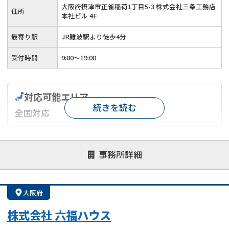
大阪府摂津市正雀稲荷1丁目5-3 株式会社三条工務店
住所
本社ビル 4F
最寄り駅
JR難波駅より徒歩4分
受付時間
9:00～19:00
対応可能エリア
続きを読む
全国対応
対応が親身
オンライン面談可能
レスポンスが早い
事務所詳細
決済までが早い
1億円以上の買取可
業歴10年以上
業者案件歓迎
士業連携有り
大阪府
株式会社 六福ハウス