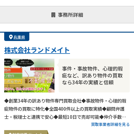
対応が親身
オンライン面談可能
レスポンスが早い
事務所詳細
決済までが早い
1億円以上の買取可
業歴10年以上
業者案件歓迎
士業連携有り
兵庫県
株式会社ランドメイト
事件・事故物件、心理的瑕
疵など、訳あり物件の買取
なら34年の実績と信頼
◆創業34年の訳あり物件専門買取会社◆事故物件・心理的瑕
疵物件の買取に特化◆全国400件以上の買取実績◆顧問弁護
士・税理士と連携で安心◆最短10日で売却可能◆仲介手数
買取事業者詳細を見る
料・諸費用も会社負担◆不要物撤去費用も無料◆リースバック
にも対応◆現地調査・査定は無料