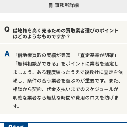
事務所詳細
決済までが早い
1億円以上の買取可
業歴10年以上
業者案件歓迎
士業連携有り
借地権を高く売るための買取業者選びのポイント
はどのようなものですか？
「借地権買取の実績が豊富」「査定基準が明確」
「無料相談ができる」をポイントに業者を選定し
ましょう。ある程度絞ったうえで複数社に査定を依
頼し、条件の合う業者を選ぶのが重要です。また、
相談から契約、代金支払いまでのスケジュールが
明確な業者なら無駄な時間や費用のロスを防げま
す。
東京都