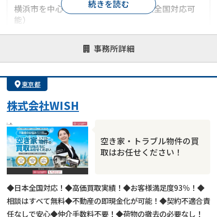
続きを読む
横浜市を中心とした神奈川県エリア（全国対応可
能）
対応が親身
オンライン面談可能
レスポンスが早い
事務所詳細
決済までが早い
1億円以上の買取可
業歴10年以上
業者案件歓迎
士業連携有り
東京都
株式会社WISH
空き家・トラブル物件の買
取はお任せください！
◆日本全国対応！◆高価買取実績！◆お客様満足度93％！◆
相談はすべて無料◆不動産の即現金化が可能！◆契約不適合責
任なしで安心◆仲介手数料不要！◆荷物の撤去の必要なし！