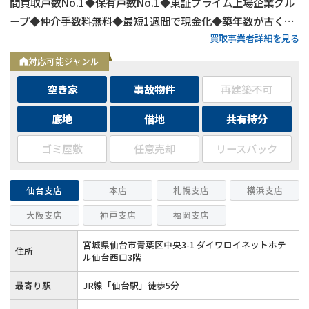
間買取戸数No.1◆保有戸数No.1◆東証プライム上場企業グル
ープ◆仲介手数料無料◆最短1週間で現金化◆築年数が古くて
買取事業者詳細を見る
も買取可能
対応可能ジャンル
空き家
事故物件
再建築不可
底地
借地
共有持分
ゴミ屋敷
任意売却
リースバック
仙台支店
本店
札幌支店
横浜支店
大阪支店
神戸支店
福岡支店
宮城県仙台市青葉区中央3-1 ダイワロイネットホテ
住所
ル仙台西口3階
最寄り駅
JR線「仙台駅」徒歩5分