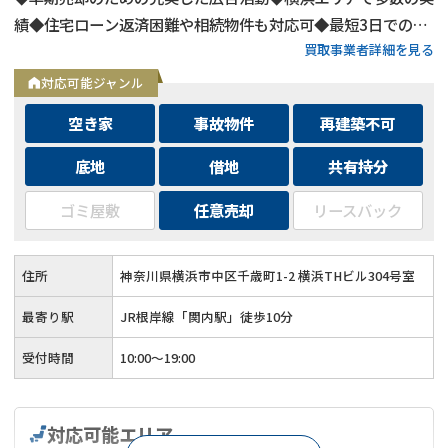
績◆住宅ローン返済困難や相続物件も対応可◆最短3日での売
買取事業者詳細を見る
却も可能◆プロフェッショナルによる徹底サポート
対応可能ジャンル
空き家
事故物件
再建築不可
底地
借地
共有持分
ゴミ屋敷
任意売却
リースバック
住所
神奈川県横浜市中区千歳町1-2 横浜THビル304号室
最寄り駅
JR根岸線「関内駅」徒歩10分
受付時間
10:00～19:00
対応可能エリア