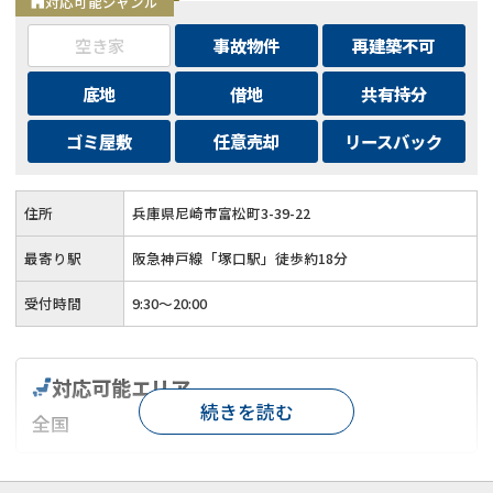
対応可能ジャンル
空き家
事故物件
再建築不可
底地
借地
共有持分
ゴミ屋敷
任意売却
リースバック
住所
兵庫県尼崎市富松町3-39-22
最寄り駅
阪急神戸線「塚口駅」徒歩約18分
受付時間
9:30～20:00
対応可能エリア
続きを読む
全国
対応が親身
オンライン面談可能
レスポンスが早い