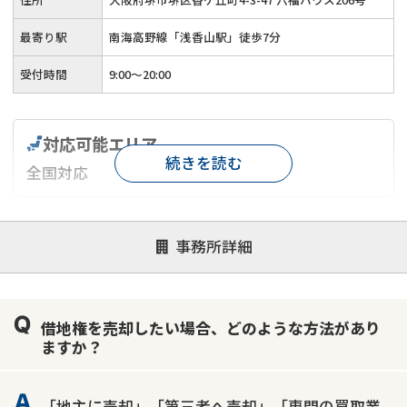
最寄り駅
南海高野線「浅香山駅」徒歩7分
受付時間
9:00～20:00
対応可能エリア
続きを読む
全国対応
対応が親身
オンライン面談可能
レスポンスが早い
事務所詳細
決済までが早い
1億円以上の買取可
業歴10年以上
業者案件歓迎
士業連携有り
借地権を売却したい場合、どのような方法があり
ますか？
「地主に売却」「第三者へ売却」「専門の買取業