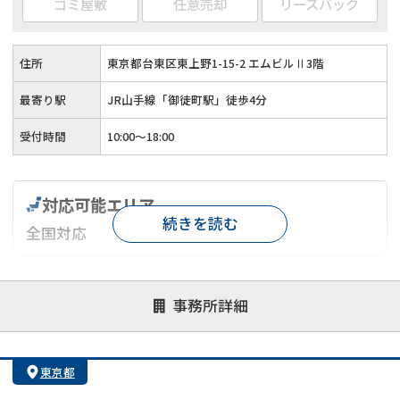
ゴミ屋敷
任意売却
リースバック
住所
東京都台東区東上野1-15-2 エムビルⅡ3階
最寄り駅
JR山手線「御徒町駅」徒歩4分
受付時間
10:00〜18:00
対応可能エリア
続きを読む
全国対応
対応が親身
オンライン面談可能
レスポンスが早い
事務所詳細
決済までが早い
1億円以上の買取可
業歴10年以上
業者案件歓迎
士業連携有り
東京都