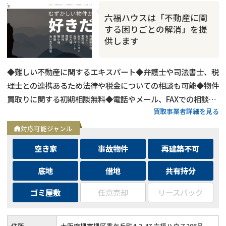
六福ハウスは「不動産に関
する困りごとの解消」を提
供します
◆難しい不動産に関するエキスパート◆弁護士や司法書士、税
理士との連携あるため法律や税金についての相談も可能◆物件
買取りに関する初期相談無料◆電話やメール、FAXでの相談可
買取事業者詳細を見る
能◆メールは24時間相談受付中
対応可能ジャンル
空き家
事故物件
再建築不可
底地
借地
共有持分
ゴミ屋敷
任意売却
リースバック
住所
大阪府堺市堺区香ケ丘町4-3-47 六福ハウス206号