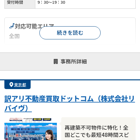
受付時間
9：30～19：30
対応可能エリア
続きを読む
全国
対応が親身
オンライン面談可能
レスポンスが早い
事務所詳細
決済までが早い
1億円以上の買取可
業歴10年以上
業者案件歓迎
士業連携有り
東京都
訳アリ不動産買取ドットコム（株式会社リ
バイヴ）
再建築不可物件に特化！全
国どこでも最短48時間スピ