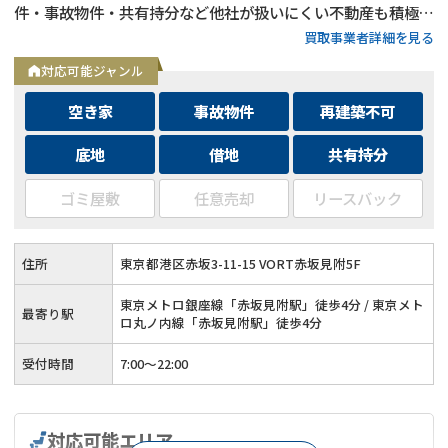
件・事故物件・共有持分など他社が扱いにくい不動産も積極買
買取事業者詳細を見る
取◆残置物・ゴミ屋敷・シロアリ被害がある物件もそのままで
買取
対応可能ジャンル
空き家
事故物件
再建築不可
底地
借地
共有持分
ゴミ屋敷
任意売却
リースバック
住所
東京都港区赤坂3-11-15 VORT赤坂見附5F
東京メトロ銀座線「赤坂見附駅」徒歩4分 / 東京メト
最寄り駅
ロ丸ノ内線「赤坂見附駅」徒歩4分
受付時間
7:00〜22:00
対応可能エリア