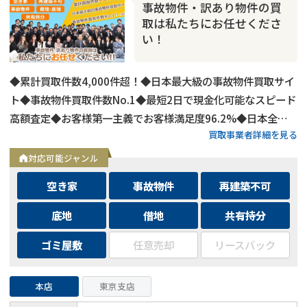
事故物件・訳あり物件の買
取は私たちにお任せくださ
い！
◆累計買取件数4,000件超！◆日本最大級の事故物件買取サイ
ト◆事故物件買取件数No.1◆最短2日で現金化可能なスピード
高額査定◆お客様第一主義でお客様満足度96.2%◆日本全国
買取事業者詳細を見る
の事故物件・訳あり物件の買取に対応！
対応可能ジャンル
空き家
事故物件
再建築不可
底地
借地
共有持分
ゴミ屋敷
任意売却
リースバック
本店
東京支店