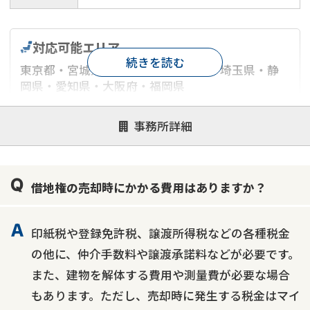
対応可能エリア
続きを読む
東京都・宮城県・神奈川県・千葉県・埼玉県・静
岡県・愛知県・大阪府・福岡県
対応が親身
オンライン面談可能
レスポンスが早い
事務所詳細
決済までが早い
1億円以上の買取可
業歴10年以上
業者案件歓迎
士業連携有り
借地権の売却時にかかる費用はありますか？
印紙税や登録免許税、譲渡所得税などの各種税金
の他に、仲介手数料や譲渡承諾料などが必要です。
また、建物を解体する費用や測量費が必要な場合
もあります。ただし、売却時に発生する税金はマイ