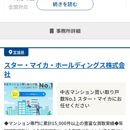
続きを読む
全国対応
対応が親身
オンライン面談可能
レスポンスが早い
事務所詳細
決済までが早い
1億円以上の買取可
業歴10年以上
業者案件歓迎
士業連携有り
宮城県
スター・マイカ・ホールディングス株式会
社
中古マンション買い取り戸
数No.1 スター・マイカにお
任せください
◆マンション専門に累計15,000件以上の豊富な買取実績◆年