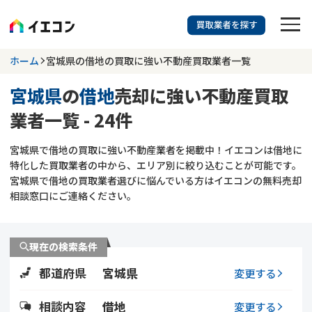
訳あり物件に強い業者を探す
ホーム
宮城県の借地の買取に強い不動産買取業者一覧
宮城県
の
借地
売却に強い不動産買取
宮城県
借地
業者一覧 - 24件
703
掲載業者
件
検索する
宮城県で借地の買取に強い不動産業者を掲載中！イエコンは借地に
更新日 :
2026年07月31日
特化した買取業者の中から、エリア別に絞り込むことが可能です。
宮城県で借地の買取業者選びに悩んでいる方はイエコンの無料売却
業者を探す
相談窓口にご連絡ください。
相談内容で探す
現在の検索条件
空き家
不動産コラム
事故物件
都道府県
宮城県
変更する
再建築不可
不動産売却
底地
再建築不可物件
相談内容
借地
変更する