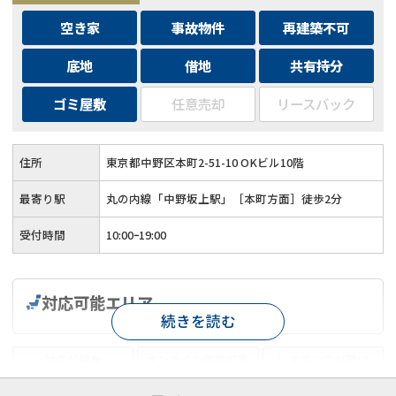
空き家
事故物件
再建築不可
底地
借地
共有持分
ゴミ屋敷
任意売却
リースバック
住所
東京都中野区本町2-51-10 OKビル10階
最寄り駅
丸の内線「中野坂上駅」［本町方面］徒歩2分
受付時間
10:00ｰ19:00
対応可能エリア
続きを読む
対応が親身
オンライン面談可能
レスポンスが早い
決済までが早い
1億円以上の買取可
業歴10年以上