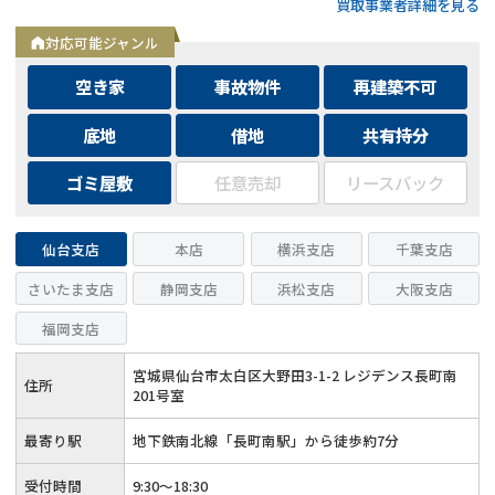
買取事業者詳細を見る
頼◆もっと手軽にLINEで無料査定依頼
対応可能ジャンル
空き家
事故物件
再建築不可
底地
借地
共有持分
ゴミ屋敷
任意売却
リースバック
仙台支店
本店
横浜支店
千葉支店
さいたま支店
静岡支店
浜松支店
大阪支店
福岡支店
宮城県仙台市太白区大野田3-1-2 レジデンス長町南
住所
201号室
最寄り駅
地下鉄南北線「長町南駅」から徒歩約7分
受付時間
9:30～18:30