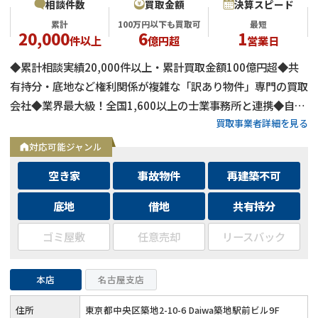
相談件数
買取金額
決算スピード
累計
100万円以下も買取可
最短
20,000
6
1
件以上
億円超
営業日
◆累計相談実績20,000件以上・累計買取金額100億円超◆共
有持分・底地など権利関係が複雑な「訳あり物件」専門の買取
会社◆業界最大級！全国1,600以上の士業事務所と連携◆自己
買取事業者詳細を見る
資金による買取のため、融資審査を待たず最短即日で決済可能
◆士業事務所や大手不動産会社からの相談実績も多数
対応可能ジャンル
空き家
事故物件
再建築不可
底地
借地
共有持分
ゴミ屋敷
任意売却
リースバック
本店
名古屋支店
住所
東京都中央区築地2-10-6 Daiwa築地駅前ビル9F