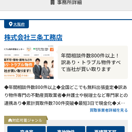
事務所詳細
業者案件歓迎
士業連携有り
大阪府
株式会社三条工務店
年間相談件数800件以上！
訳あり・トラブル物件すべ
て当社が買い取ります
◆年間相談件数800件以上◆全国どこでも無料出張査定◆訳あ
り物件専門の不動産買取業者◆弁護士や税理士など専門家との
連携あり◆累計買取件数700件突破◆最短3日で現金化◆メー
買取事業者詳細を見る
ルは24時間相談受付中
対応可能ジャンル
空き家
事故物件
再建築不可