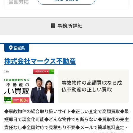
全国対応
対応が親身
オンライン面談可能
レスポンスが早い
事務所詳細
決済までが早い
1億円以上の買取可
業歴10年以上
業者案件歓迎
士業連携有り
宮城県
株式会社マークス不動産
事故物件の高額買取なら成
仏不動産の正しい買取
◆事故物件の総合取り扱いサイト◆正しい査定で高額買取◆最
短即日で現金化可能◆どんな物件でも断らない◆買取後の売主
責任なし◆全国対応で見積もり不要◆メールで簡単無料査定依