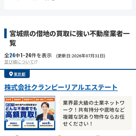
借地
共有持分
共有持分
底地
業者を探す
ゴミ屋敷
訳あり不動産
任意売却
不動産投資
宮城県の借地の買取に強い不動産業者一
覧
リースバック
土地売却
不動産相続
24
1
24
全
中
~
件を表示
(更新日:2026年07月31日)
借地
不動産リースバック
並び順について
東京都
任意売却
空き家
株式会社クランピーリアルエステート
アンケート調査
業界最大級の士業ネットワ
ーク！共有持分や底地など
複雑な訳あり物件ならお任
せください！