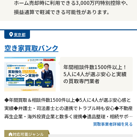
ホーム売却時に利用できる3,000万円特別控除や、
損益通算で軽減できる可能性があります。
東京都
空き家買取バンク
年間相談件数1500件以上！
5人に4人が選ぶ安心と実績
の買取専門業者
◆年間買取＆相談件数1500件以上◆5人に4人が選ぶ安心感と
実績◆弁護士・司法書士との連携でトラブル時も安心◆不動産
再生企業・海外投資企業と数多く提携◆遺品整理・相続サポー
買取事業者詳細を見る
トも可能◆メールとLINEは24時間相談受付中
対応可能ジャンル