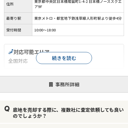
東京都中央区日本橋堀留町1-4-2 日本橋ノーススクエ
住所
ア9F
最寄り駅
東京メトロ・都営地下鉄浅草線人形町駅より徒歩4分
受付時間
10:00～18:00
対応可能エリア
続きを読む
全国対応
対応が親身
オンライン面談可能
レスポンスが早い
事務所詳細
決済までが早い
1億円以上の買取可
業歴10年以上
業者案件歓迎
士業連携有り
底地を売却する際に、複数社に査定依頼しても良い
のでしょうか？