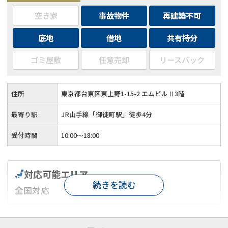
空き家
事故物件
再建築不可
底地
借地
共有持分
ゴミ屋敷
任意売却
リースバック
住所
東京都台東区東上野1-15-2 エムビルⅡ3階
最寄り駅
JR山手線「御徒町駅」徒歩4分
受付時間
10:00〜18:00
対応可能エリア
続きを読む
全国対応
対応が親身
オンライン面談可能
レスポンスが早い