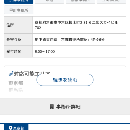
甲府事務所
京都府京都市中京区榎木町2-31-6 二条スカイビル
住所
702
最寄り駅
地下鉄東西線「京都市役所前駅」徒歩6分
受付時間
9:00～17:00
対応可能エリア
続きを読む
東京都
群馬県
山梨県
京都府
事務所詳細
対応が親身
オンライン面談可能
レスポンスが早い
東京都
決済までが早い
1億円以上の買取可
業歴10年以上