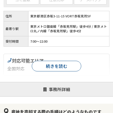
住所
東京都港区赤坂3-11-15 VORT赤坂見附5F
東京メトロ銀座線「赤坂見附駅」徒歩4分 / 東京メト
最寄り駅
ロ丸ノ内線「赤坂見附駅」徒歩4分
受付時間
7:00〜22:00
対応可能エリア
続きを読む
全国対応
対応が親身
オンライン面談可能
レスポンスが早い
事務所詳細
決済までが早い
1億円以上の買取可
業歴10年以上
業者案件歓迎
士業連携有り
底地を売却する際の手順はどのようなものです