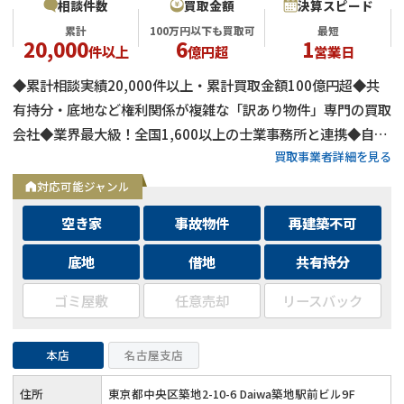
相談件数
買取金額
決算スピード
累計
100万円以下も買取可
最短
20,000
6
1
件以上
億円超
営業日
◆累計相談実績20,000件以上・累計買取金額100億円超◆共
有持分・底地など権利関係が複雑な「訳あり物件」専門の買取
会社◆業界最大級！全国1,600以上の士業事務所と連携◆自己
買取事業者詳細を見る
資金による買取のため、融資審査を待たず最短即日で決済可能
◆士業事務所や大手不動産会社からの相談実績も多数
対応可能ジャンル
空き家
事故物件
再建築不可
底地
借地
共有持分
ゴミ屋敷
任意売却
リースバック
本店
名古屋支店
住所
東京都中央区築地2-10-6 Daiwa築地駅前ビル9F