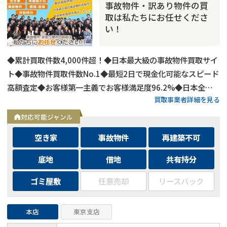
事故物件・訳あり物件の買
取は私たちにお任せくださ
い！
◆累計買取件数4,000件超！◆日本最大級の事故物件買取サイ
ト◆事故物件買取件数No.1◆最短2日で現金化可能なスピード
高額査定◆お客様第一主義でお客様満足度96.2%◆日本全国
買取事業者詳細を見る
の事故物件・訳あり物件の買取に対応！
対応可能ジャンル
空き家
事故物件
再建築不可
底地
借地
共有持分
ゴミ屋敷
任意売却
リースバック
本店
東京支店