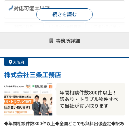
対応可能エリア
続きを読む
対応が親身
オンライン面談可能
レスポンスが早い
決済までが早い
1億円以上の買取可
業歴10年以上
事務所詳細
業者案件歓迎
士業連携有り
大阪府
株式会社三条工務店
年間相談件数800件以上！
訳あり・トラブル物件すべ
て当社が買い取ります
◆年間相談件数800件以上◆全国どこでも無料出張査定◆訳あ