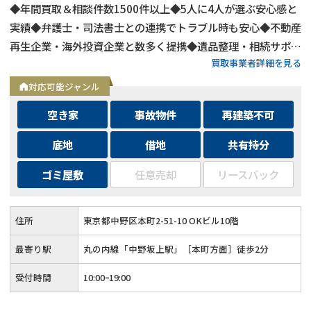
◆年間買取＆相談件数1500件以上◆5人に4人が選ぶ安心感と
実績◆弁護士・司法書士との連携でトラブル時も安心◆不動産
再生企業・海外投資企業と数多く提携◆遺品整理・相続サポー
買取事業者詳細を見る
トも可能◆メールとLINEは24時間相談受付中
対応可能ジャンル
空き家
事故物件
再建築不可
底地
借地
共有持分
ゴミ屋敷
任意売却
リースバック
住所
東京都中野区本町2-51-10 OKビル10階
最寄り駅
丸の内線「中野坂上駅」［本町方面］徒歩2分
受付時間
10:00ｰ19:00