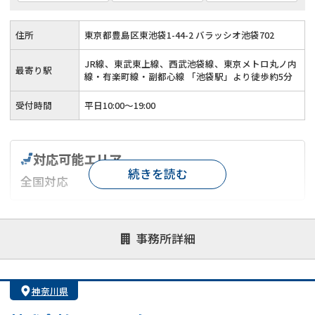
住所
東京都豊島区東池袋1-44-2 バラッシオ池袋702
JR線、東武東上線、西武池袋線、東京メトロ丸ノ内
最寄り駅
線・有楽町線・副都心線 「池袋駅」より徒歩約5分
受付時間
平日10:00～19:00
対応可能エリア
続きを読む
全国対応
対応が親身
オンライン面談可能
レスポンスが早い
事務所詳細
決済までが早い
1億円以上の買取可
業歴10年以上
業者案件歓迎
士業連携有り
神奈川県