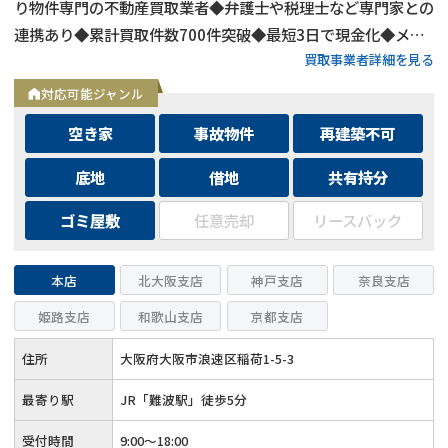
り物件専門の不動産買取業者◆弁護士や税理士など専門家との
連携あり◆累計買取件数700件突破◆最短3日で現金化◆メー
買取事業者詳細を見る
ルは24時間相談受付中
対応可能ジャンル
空き家
事故物件
再建築不可
底地
借地
共有持分
ゴミ屋敷
任意売却
リースバック
本店
北大阪支店
神戸支店
奈良支店
姫路支店
和歌山支店
京都支店
住所
大阪府大阪市浪速区稲荷1-5-3
最寄り駅
JR「難波駅」徒歩5分
受付時間
9:00～18:00