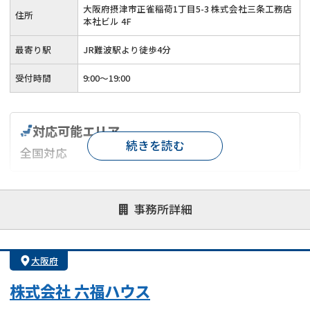
大阪府摂津市正雀稲荷1丁目5-3 株式会社三条工務店
住所
本社ビル 4F
最寄り駅
JR難波駅より徒歩4分
受付時間
9:00～19:00
対応可能エリア
続きを読む
全国対応
対応が親身
オンライン面談可能
レスポンスが早い
事務所詳細
決済までが早い
1億円以上の買取可
業歴10年以上
業者案件歓迎
士業連携有り
大阪府
株式会社 六福ハウス