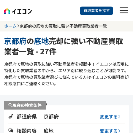
訳あり物件に強い業者を探す
ホーム
京都府の底地の買取に強い不動産買取業者一覧
京都府
の
底地
売却に強い不動産買取
京都府
底地
業者一覧 - 27件
703
掲載業者
件
検索する
京都府で底地の買取に強い不動産業者を掲載中！イエコンは底地に
更新日 :
2026年07月31日
特化した買取業者の中から、エリア別に絞り込むことが可能です。
京都府で底地の買取業者選びに悩んでいる方はイエコンの無料売却
業者を探す
相談窓口にご連絡ください。
相談内容で探す
現在の検索条件
空き家
不動産コラム
事故物件
都道府県
京都府
変更する
再建築不可
不動産売却
底地
再建築不可物件
相談内容
底地
変更する