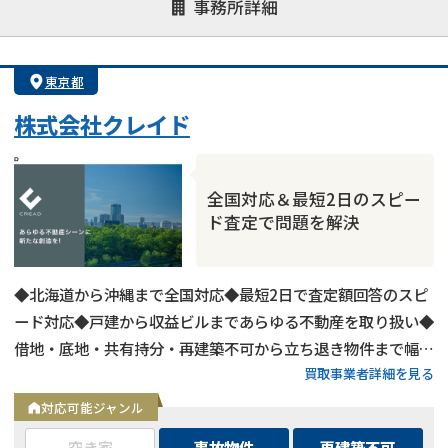
事務所詳細
決済までが早い
1億円以上の買取可
業歴10年以上
業者案件歓迎
士業連携有り
東京都
株式会社クレイド
全国対応＆最短2日のスピー
ド査定で問題を解決
◆北海道から沖縄まで全国対応◆最短2日で査定額回答のスピ
底地
の売却でお悩みならこちら
ード対応◆戸建から収益ビルまであらゆる不動産を取り扱い◆
借地・底地・共有持分・再建築不可から立ち退き物件まで幅広
営業時間外
（メール問合せなら24時間受付）
買取事業者詳細を見る
く対応◆用途区分・種類不問でバルク購入も相談可能
0120-543-357
メール
対応可能ジャンル
空き家
事故物件
再建築不可