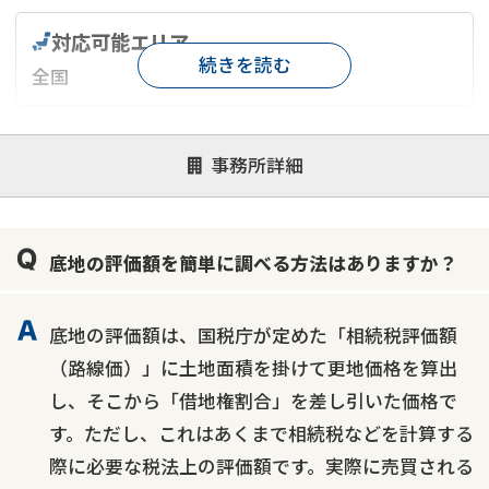
対応可能エリア
続きを読む
全国
対応が親身
オンライン面談可能
レスポンスが早い
事務所詳細
決済までが早い
1億円以上の買取可
業歴10年以上
業者案件歓迎
士業連携有り
底地の評価額を簡単に調べる方法はありますか？
底地の評価額は、国税庁が定めた「相続税評価額
（路線価）」に土地面積を掛けて更地価格を算出
し、そこから「借地権割合」を差し引いた価格で
す。ただし、これはあくまで相続税などを計算する
際に必要な税法上の評価額です。実際に売買される