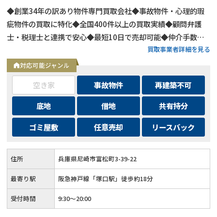
◆創業34年の訳あり物件専門買取会社◆事故物件・心理的瑕
疵物件の買取に特化◆全国400件以上の買取実績◆顧問弁護
士・税理士と連携で安心◆最短10日で売却可能◆仲介手数
買取事業者詳細を見る
料・諸費用も会社負担◆不要物撤去費用も無料◆リースバック
にも対応◆現地調査・査定は無料
対応可能ジャンル
空き家
事故物件
再建築不可
底地
借地
共有持分
ゴミ屋敷
任意売却
リースバック
住所
兵庫県尼崎市富松町3-39-22
最寄り駅
阪急神戸線「塚口駅」徒歩約18分
受付時間
9:30～20:00