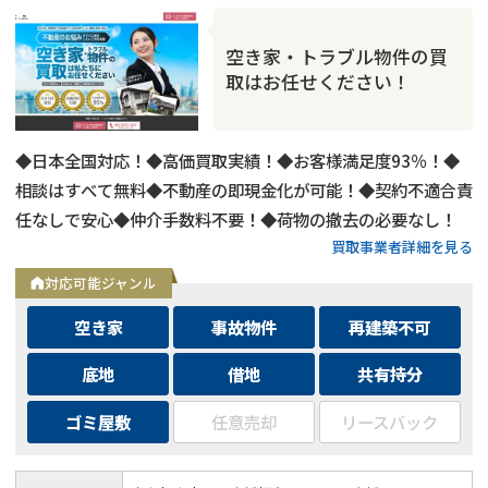
空き家・トラブル物件の買
取はお任せください！
◆日本全国対応！◆高価買取実績！◆お客様満足度93％！◆
相談はすべて無料◆不動産の即現金化が可能！◆契約不適合責
任なしで安心◆仲介手数料不要！◆荷物の撤去の必要なし！
買取事業者詳細を見る
対応可能ジャンル
空き家
事故物件
再建築不可
底地
借地
共有持分
ゴミ屋敷
任意売却
リースバック