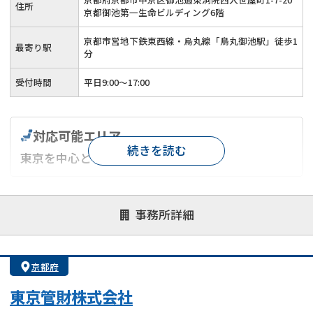
住所
京都御池第一生命ビルディング6階
京都市営地下鉄東西線・烏丸線「鳥丸御池駅」徒歩1
最寄り駅
分
受付時間
平日9:00～17:00
対応可能エリア
続きを読む
東京を中心としたエリア
対応が親身
オンライン面談可能
レスポンスが早い
事務所詳細
決済までが早い
1億円以上の買取可
業歴10年以上
業者案件歓迎
士業連携有り
京都府
東京管財株式会社