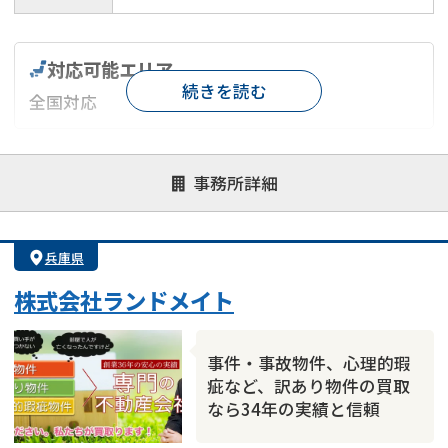
対応可能エリア
続きを読む
全国対応
対応が親身
オンライン面談可能
レスポンスが早い
事務所詳細
決済までが早い
1億円以上の買取可
業歴10年以上
業者案件歓迎
士業連携有り
兵庫県
株式会社ランドメイト
事件・事故物件、心理的瑕
疵など、訳あり物件の買取
なら34年の実績と信頼