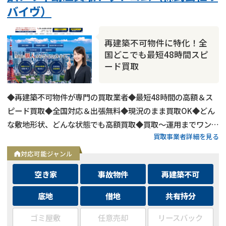
バイヴ）
再建築不可物件に特化！全
国どこでも最短48時間スピ
ード買取
◆再建築不可物件が専門の買取業者◆最短48時間の高額＆ス
ピード買取◆全国対応＆出張無料◆現況のまま買取OK◆どん
な敷地形状、どんな状態でも高額買取◆買取〜運用までワンス
買取事業者詳細を見る
トップ対応◆無料査定＆相談はフォームから24時間受付
対応可能ジャンル
空き家
事故物件
再建築不可
底地
借地
共有持分
ゴミ屋敷
任意売却
リースバック