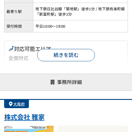
地下鉄日比谷線「築地駅」徒歩1分 / 地下鉄有楽町線
最寄り駅
「新富町駅」徒歩2分
受付時間
平日10:00～19:00
対応可能エリア
続きを読む
全国対応
対応が親身
オンライン面談可能
レスポンスが早い
事務所詳細
決済までが早い
1億円以上の買取可
業歴10年以上
業者案件歓迎
士業連携有り
大阪府
株式会社 雅家