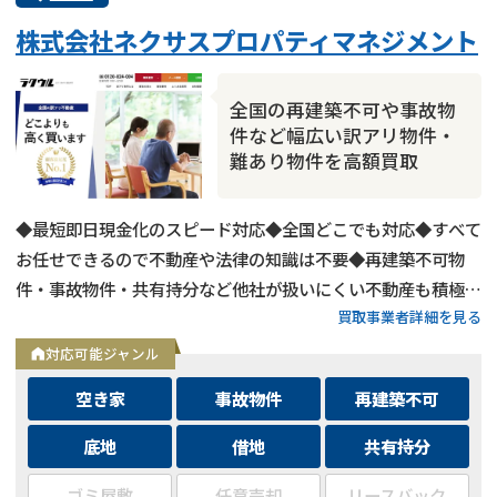
業者案件歓迎
士業連携有り
株式会社ネクサスプロパティマネジメント
全国の再建築不可や事故物
件など幅広い訳アリ物件・
難あり物件を高額買取
◆最短即日現金化のスピード対応◆全国どこでも対応◆すべて
お任せできるので不動産や法律の知識は不要◆再建築不可物
件・事故物件・共有持分など他社が扱いにくい不動産も積極買
買取事業者詳細を見る
取◆残置物・ゴミ屋敷・シロアリ被害がある物件もそのままで
買取
対応可能ジャンル
空き家
事故物件
再建築不可
底地
借地
共有持分
ゴミ屋敷
任意売却
リースバック