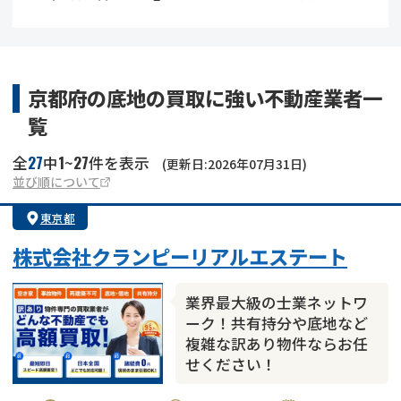
借地
共有持分
共有持分
底地
業者を探す
ゴミ屋敷
訳あり不動産
任意売却
不動産投資
京都府の底地の買取に強い不動産業者一
覧
リースバック
土地売却
不動産相続
27
1
27
全
中
~
件を表示
(更新日:2026年07月31日)
借地
不動産リースバック
並び順について
東京都
任意売却
空き家
株式会社クランピーリアルエステート
アンケート調査
業界最大級の士業ネットワ
ーク！共有持分や底地など
複雑な訳あり物件ならお任
せください！