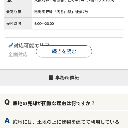
最寄り駅
南海高野線「浅香山駅」徒歩7分
受付時間
9:00～20:00
対応可能エリア
続きを読む
全国対応
対応が親身
オンライン面談可能
レスポンスが早い
事務所詳細
決済までが早い
1億円以上の買取可
業歴10年以上
業者案件歓迎
士業連携有り
底地の売却が困難な理由は何ですか？
底地には、土地の上に建物を建てて利用している