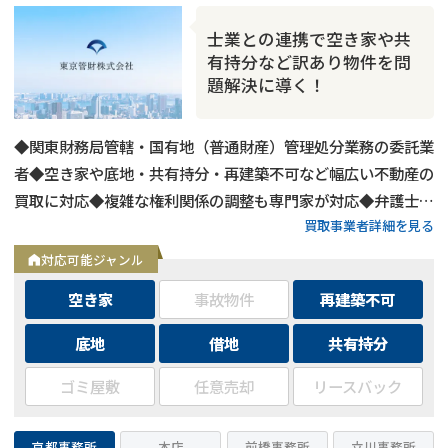
士業との連携で空き家や共
有持分など訳あり物件を問
題解決に導く！
◆関東財務局管轄・国有地（普通財産）管理処分業務の委託業
者◆空き家や底地・共有持分・再建築不可など幅広い不動産の
買取に対応◆複雑な権利関係の調整も専門家が対応◆弁護士・
買取事業者詳細を見る
税理士等との連携であらゆる問題を解決に導く
対応可能ジャンル
空き家
事故物件
再建築不可
底地
借地
共有持分
ゴミ屋敷
任意売却
リースバック
京都事務所
本店
前橋事務所
立川事務所