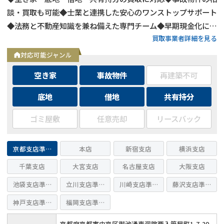
談・買取も可能◆士業と連携した安心のワンストップサポート
◆法務と不動産知識を兼ね備えた専門チーム◆早期現金化に対
買取事業者詳細を見る
応◆周囲に知られずスムーズに売却
対応可能ジャンル
空き家
事故物件
再建築不可
底地
借地
共有持分
ゴミ屋敷
任意売却
リースバック
京都支店準備室
本店
新宿支店
横浜支店
千葉支店
大宮支店
名古屋支店
大阪支店
池袋支店準備室
立川支店準備室
川崎支店準備室
藤沢支店準備室
神戸支店準備室
福岡支店準備室
京都府京都市中京区御池通東洞院西入笹屋町1-7-20