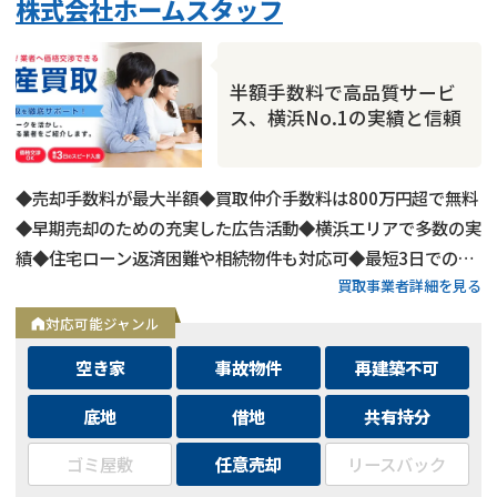
株式会社ホームスタッフ
半額手数料で高品質サービ
ス、横浜No.1の実績と信頼
◆売却手数料が最大半額◆買取仲介手数料は800万円超で無料
◆早期売却のための充実した広告活動◆横浜エリアで多数の実
績◆住宅ローン返済困難や相続物件も対応可◆最短3日での売
買取事業者詳細を見る
却も可能◆プロフェッショナルによる徹底サポート
対応可能ジャンル
空き家
事故物件
再建築不可
底地
借地
共有持分
ゴミ屋敷
任意売却
リースバック