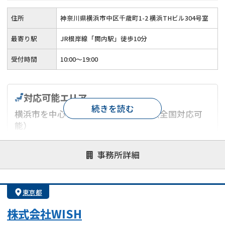
住所
神奈川県横浜市中区千歳町1-2 横浜THビル304号室
最寄り駅
JR根岸線「関内駅」徒歩10分
受付時間
10:00～19:00
対応可能エリア
続きを読む
横浜市を中心とした神奈川県エリア（全国対応可
能）
対応が親身
オンライン面談可能
レスポンスが早い
事務所詳細
決済までが早い
1億円以上の買取可
業歴10年以上
業者案件歓迎
士業連携有り
東京都
株式会社WISH