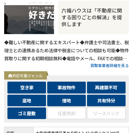
六福ハウスは「不動産に関
する困りごとの解消」を提
供します
◆難しい不動産に関するエキスパート◆弁護士や司法書士、税
理士との連携あるため法律や税金についての相談も可能◆物件
買取りに関する初期相談無料◆電話やメール、FAXでの相談可
買取事業者詳細を見る
能◆メールは24時間相談受付中
対応可能ジャンル
空き家
事故物件
再建築不可
底地
借地
共有持分
ゴミ屋敷
任意売却
リースバック
住所
大阪府堺市堺区香ケ丘町4-3-47 六福ハウス206号