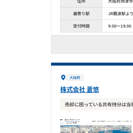
住所
大阪府摂津市
最寄り駅
JR難波駅よ
受付時間
9:00～19:00
大阪府
株式会社 蒼悠
売却に困っている共有持分は当