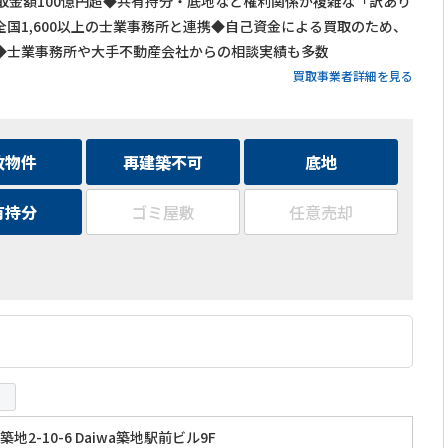
買取金額100億円超◆共有持分・底地など権利関係が複雑な「訳あり
国1,600以上の士業事務所と連携◆自己資金による買取のため、
◆士業事務所や大手不動産会社からの相談実績も多数
買取事業者詳細を見る
故物件
再建築不可
底地
有持分
ゴミ屋敷
任意売却
地2-10-6 Daiwa築地駅前ビル9F