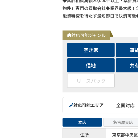
◆累計相談実績20,000件以上・累計
物件」専門の買取会社◆業界最大級！全
融資審査を待たず最短即日で決済可能
対応可能ジャンル
空き家
事
借地
共
リースバック
対応可能エリア
全国対応
本店
名古屋支店
住所
東京都中央区築