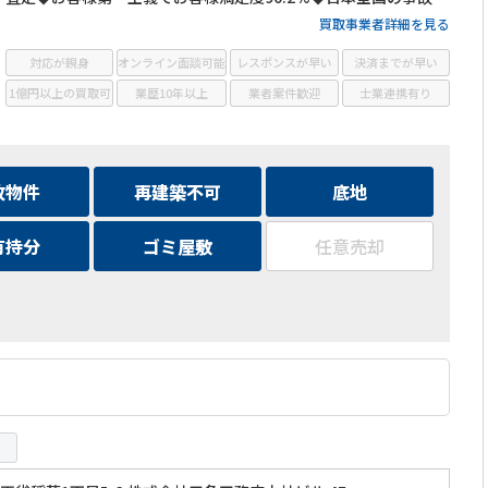
件・訳あり物件の買取に対応！
買取事業者詳細を見る
対応が親身
オンライン面談可能
レスポンスが早い
決済までが早い
1億円以上の買取可
業歴10年以上
業者案件歓迎
士業連携有り
故物件
再建築不可
底地
有持分
ゴミ屋敷
任意売却