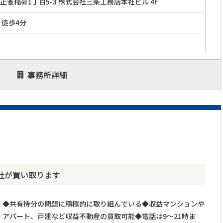
正雀稲荷1丁目5-3 株式会社三条工務店本社ビル 4F
り徒歩4分
事務所詳細
社が買い取ります
◆共有持分の問題に積極的に取り組んでいる◆収益マンションや
アパート、戸建など収益不動産の買取可能◆電話は9～21時ま