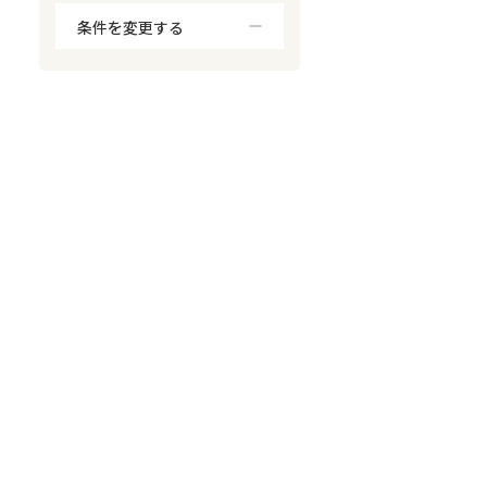
条件を変更する
対応が親身
オンライン面談可能
レスポンスが早い
決済までが早い
1億円以上の買取可
業歴10年以上
業者案件歓迎
士業連携有り