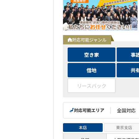
対応可能ジャンル
空き家
事
借地
共
リースバック
対応可能エリア
全国対応
本店
東京支店