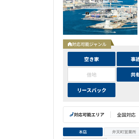
対応可能ジャンル
空き家
事
借地
共
リースバック
対応可能エリア
全国対応
本店
弁天町営業所