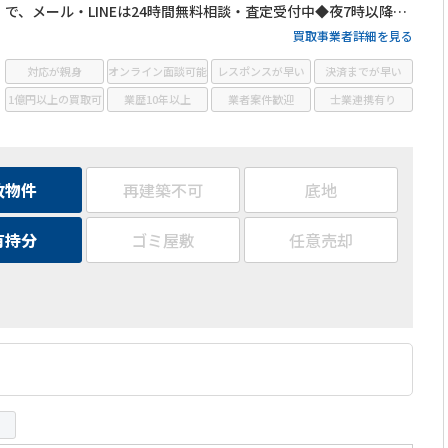
で、メール・LINEは24時間無料相談・査定受付中◆夜7時以降も
営業
買取事業者詳細を見る
対応が親身
オンライン面談可能
レスポンスが早い
決済までが早い
1億円以上の買取可
業歴10年以上
業者案件歓迎
士業連携有り
故物件
再建築不可
底地
有持分
ゴミ屋敷
任意売却