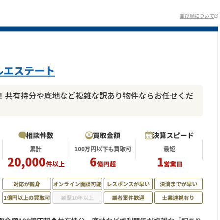
並び順について
ルエステート
！共有持分や底地など複雑な訳あり物件ならお任せくだ
相談件数
買取金額
決算スピード
累計
100万円以下も買取可
最短
20,000
6
1
件以上
億円超
営業日
対応が親身
オンライン面談可能
レスポンスが早い
決済までが早い
1億円以上の買取可
業歴10年以上
業者案件歓迎
士業連携有り