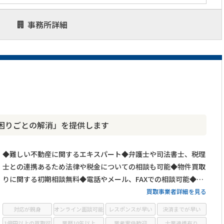
事務所詳細
困りごとの解消」を提供します
◆難しい不動産に関するエキスパート◆弁護士や司法書士、税理
士との連携あるため法律や税金についての相談も可能◆物件買取
りに関する初期相談無料◆電話やメール、FAXでの相談可能◆メ
ールは24時間相談受付中
買取事業者詳細を見る
対応が親身
オンライン面談可能
レスポンスが早い
決済までが早い
1億円以上の買取可
業歴10年以上
業者案件歓迎
士業連携有り