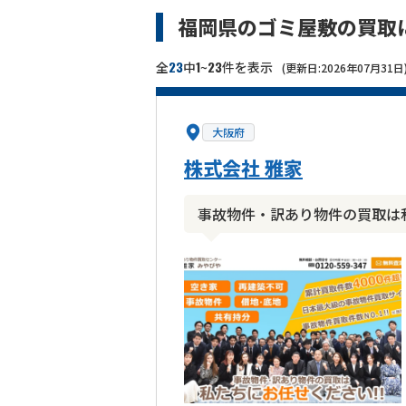
福岡県のゴミ屋敷の買取
23
1
23
全
中
~
件を表示
(更新日:2026年07月31日
大阪府
株式会社 雅家
事故物件・訳あり物件の買取は