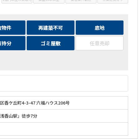
故物件
再建築不可
底地
有持分
ゴミ屋敷
任意売却
香ケ丘町4-3-47 六福ハウス206号
浅香山駅」徒歩7分