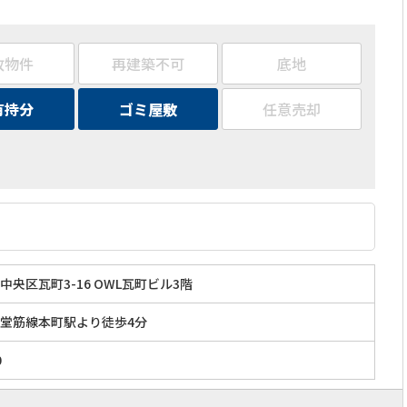
故物件
再建築不可
底地
有持分
ゴミ屋敷
任意売却
央区瓦町3-16 OWL瓦町ビル3階
堂筋線本町駅より徒歩4分
0