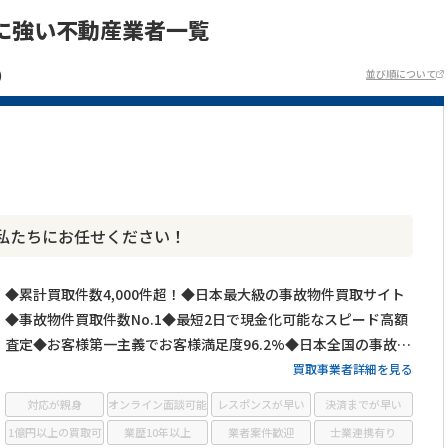
に強い不動産業者一覧
)
並び順について
私たちにお任せください！
◆累計買取件数4,000件超！◆日本最大級の事故物件買取サイト
◆事故物件買取件数No.1◆最短2日で現金化可能なスピード高額
査定◆お客様第一主義でお客様満足度96.2%◆日本全国の事故物
件・訳あり物件の買取に対応！
買取事業者詳細を見る
対応が親身
オンライン面談可能
レスポンスが早い
決済までが早い
1億円以上の買取可
業歴10年以上
業者案件歓迎
士業連携有り