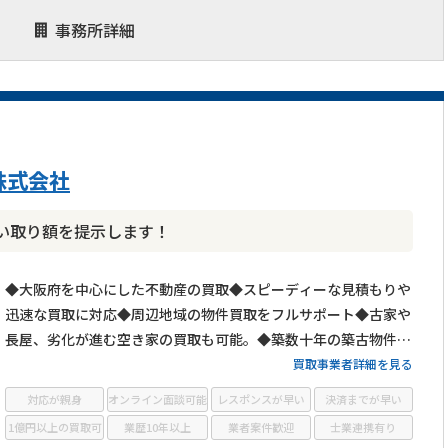
事務所詳細
株式会社
い取り額を提示します！
◆大阪府を中心にした不動産の買取◆スピーディーな見積もりや
迅速な買取に対応◆周辺地域の物件買取をフルサポート◆古家や
長屋、劣化が進む空き家の買取も可能。◆築数十年の築古物件や
心理的瑕疵物件の買取もOK◆お客様第一主義で取り組む買取
買取事業者詳細を見る
対応が親身
オンライン面談可能
レスポンスが早い
決済までが早い
1億円以上の買取可
業歴10年以上
業者案件歓迎
士業連携有り