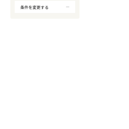
条件を変更する
対応が親身
オンライン面談可能
レスポンスが早い
決済までが早い
1億円以上の買取可
業歴10年以上
業者案件歓迎
士業連携有り