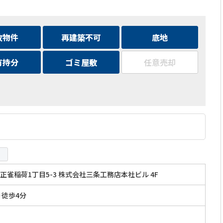
故物件
再建築不可
底地
有持分
ゴミ屋敷
任意売却
正雀稲荷1丁目5-3 株式会社三条工務店本社ビル 4F
り徒歩4分