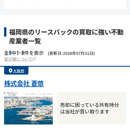
借地
共有持分
共有持分
底地
業者を探す
ゴミ屋敷
訳あり不動産
任意売却
不動産投資
福岡県のリースバックの買取に強い不動
産業者一覧
リースバック
土地売却
不動産相続
8
1
8
全
中
~
件を表示
(更新日:2026年07月31日)
借地
不動産リースバック
並び順について
大阪府
任意売却
空き家
株式会社 蒼悠
アンケート調査
売却に困っている共有持分
は当社が買い取ります