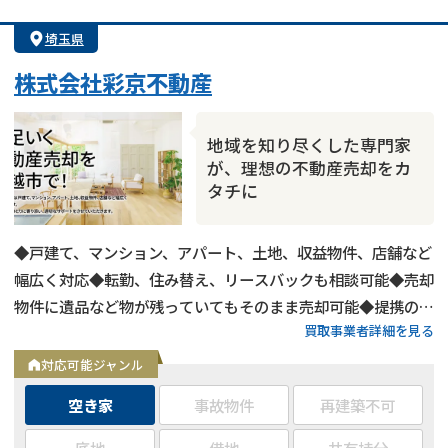
決済までが早い
1億円以上の買取可
業歴10年以上
埼玉県
業者案件歓迎
士業連携有り
株式会社彩京不動産
地域を知り尽くした専門家
が、理想の不動産売却をカ
タチに
◆戸建て、マンション、アパート、土地、収益物件、店舗など
幅広く対応◆転勤、住み替え、リースバックも相談可能◆売却
物件に遺品など物が残っていてもそのまま売却可能◆提携の税
買取事業者詳細を見る
理士、司法書士がいるため、相続、離婚なども相談可能◆埼玉
県および東京都は高価買取
対応可能ジャンル
空き家
事故物件
再建築不可
底地
借地
共有持分