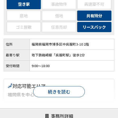
空き家
事故物件
再建築不可
底地
借地
共有持分
ゴミ屋敷
任意売却
リースバック
住所
福岡県福岡市博多区中呉服町3-10 2階
最寄り駅
地下鉄箱崎線「呉服町駅」徒歩2分
受付時間
9:00～18:00
対応可能エリア
続きを読む
福岡県を中心とするエリア
対応が親身
オンライン面談可能
レスポンスが早い
事務所詳細
決済までが早い
1億円以上の買取可
業歴10年以上