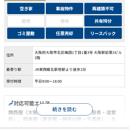
空き家
事故物件
再建築不可
底地
借地
共有持分
ゴミ屋敷
任意売却
リースバック
大阪府大阪市北区梅田1丁目1番3号 大阪駅前第3ビル
住所
2階
最寄り駅
JR東西線北新地駅より徒歩2分
受付時間
平日9:00～18:00
対応可能エリア
続きを読む
関西圏（大阪府・京都府・兵庫県・奈良県・滋賀
県）、関東圏（東京都・神奈川県・千葉県）、九
州圏（福岡県・宮崎県・沖縄県）