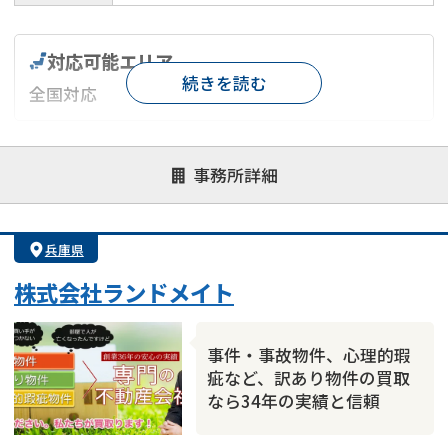
対応可能エリア
続きを読む
全国対応
対応が親身
オンライン面談可能
レスポンスが早い
事務所詳細
決済までが早い
1億円以上の買取可
業歴10年以上
業者案件歓迎
士業連携有り
兵庫県
株式会社ランドメイト
事件・事故物件、心理的瑕
疵など、訳あり物件の買取
なら34年の実績と信頼