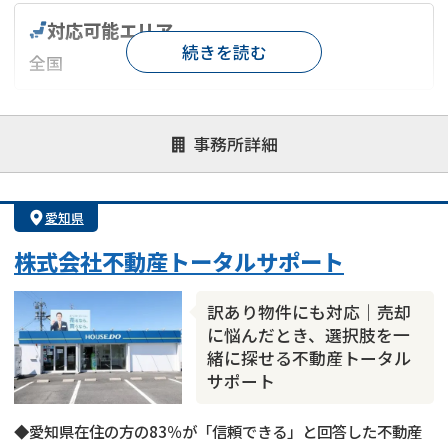
対応可能エリア
続きを読む
全国
対応が親身
オンライン面談可能
レスポンスが早い
事務所詳細
決済までが早い
1億円以上の買取可
業歴10年以上
業者案件歓迎
士業連携有り
愛知県
株式会社不動産トータルサポート
訳あり物件にも対応｜売却
に悩んだとき、選択肢を一
緒に探せる不動産トータル
サポート
◆愛知県在住の方の83％が「信頼できる」と回答した不動産