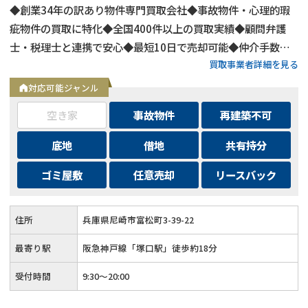
◆創業34年の訳あり物件専門買取会社◆事故物件・心理的瑕
疵物件の買取に特化◆全国400件以上の買取実績◆顧問弁護
士・税理士と連携で安心◆最短10日で売却可能◆仲介手数
買取事業者詳細を見る
料・諸費用も会社負担◆不要物撤去費用も無料◆リースバック
にも対応◆現地調査・査定は無料
対応可能ジャンル
空き家
事故物件
再建築不可
底地
借地
共有持分
ゴミ屋敷
任意売却
リースバック
住所
兵庫県尼崎市富松町3-39-22
最寄り駅
阪急神戸線「塚口駅」徒歩約18分
受付時間
9:30～20:00