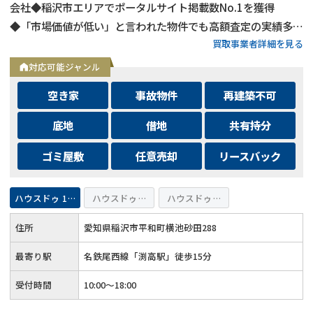
会社◆稲沢市エリアでポータルサイト掲載数No.1を獲得
◆「市場価値が低い」と言われた物件でも高額査定の実績多数
買取事業者詳細を見る
◆不動産査定は完全無料で対応◆ご家族連れでも安心のキッズ
スペースあり◆メールでのご相談は24時間受付中
対応可能ジャンル
空き家
事故物件
再建築不可
底地
借地
共有持分
ゴミ屋敷
任意売却
リースバック
ハウスドゥ 155号稲沢
ハウスドゥ 愛西
ハウスドゥ 弥富・佐屋
住所
愛知県稲沢市平和町横池砂田288
最寄り駅
名鉄尾西線「渕高駅」徒歩15分
受付時間
10:00～18:00