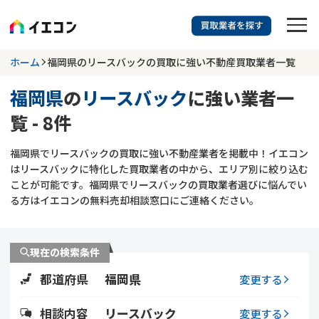
訳あり物件に強い業者を探す
ホーム
福岡県のリースバックの買取に強い不動産買取業者一覧
福岡県
の
リースバック
に強い業者一
福岡県
リースバック
覧 - 8件
703
掲載業者
件
検索する
福岡県でリースバックの買取に強い不動産業者を掲載中！イエコン
更新日 :
2026年07月31日
はリースバックに特化した買取業者の中から、エリア別に絞り込む
ことが可能です。福岡県でリースバックの買取業者選びに悩んでい
業者を探す
る方はイエコンの無料売却相談窓口にご連絡ください。
相談内容で探す
現在の検索条件
空き家
不動産コラム
事故物件
都道府県
福岡県
変更する
再建築不可
不動産売却
底地
再建築不可物件
相談内容
リースバック
変更する