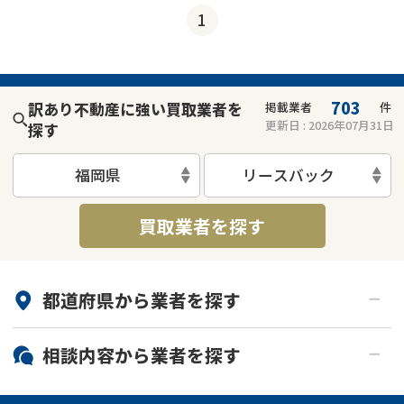
1
703
訳あり不動産に強い買取業者を
掲載業者
件
更新日 :
2026年07月31日
探す
福岡県
リースバック
買取業者を探す
都道府県から
業者
を探す
北海道・東北
相談内容から
業者
を探す
関東
北海道
青森県