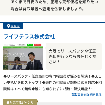
あくまで目安のため、正確な売却価格を知りたい
場合は買取業者へ査定を依頼しましょう。
大阪府
ライフテラス株式会社
大阪でリースバックや任意
売却を行うならお任せくだ
さい！
◆リースバック・任意売却の専門相談員が悩みを解決！◆苦し
い支払いを即ストップ！◆専門の相談員が親身に即日対応◆相
談料はすべて無料◆誰にも知られずに相談・解決可能！
買取事業者詳細を見る
◆1,200件以上の不動産とお金の問題の相談・解決の実績！◆
債務整理や自己破産、離婚問題などの法律相談も可能！
対応可能ジャンル