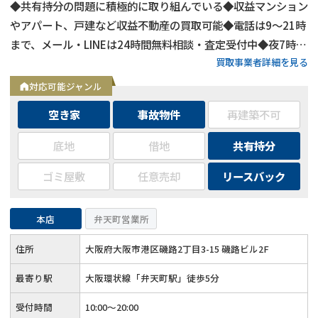
◆共有持分の問題に積極的に取り組んでいる◆収益マンション
やアパート、戸建など収益不動産の買取可能◆電話は9～21時
まで、メール・LINEは24時間無料相談・査定受付中◆夜7時以
買取事業者詳細を見る
降も営業
対応可能ジャンル
空き家
事故物件
再建築不可
底地
借地
共有持分
ゴミ屋敷
任意売却
リースバック
本店
弁天町営業所
住所
大阪府大阪市港区磯路2丁目3-15 磯路ビル2F
最寄り駅
大阪環状線「弁天町駅」徒歩5分
受付時間
10:00～20:00