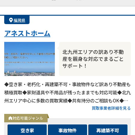
業者案件歓迎
士業連携有り
福岡県
アネストホーム
北九州エリアの訳あり不動
産を親身な対応でまるごと
サポート！
◆空き家・老朽化・再建築不可・事故物件など訳あり不動産も
積極買取◆家財道具や不用品が残ったままでも対応可能◆北九
州エリア中心に多数の買取実績◆共有持分のご相談もOK◆他
買取事業者詳細を見る
社で断られた物件も積極的に買取◆売却後も住み続けられるリ
ースバックに対応◆査定・相談無料でスピード対応◆地域密
対応可能ジャンル
着・親身なサポートで安心
空き家
事故物件
再建築不可