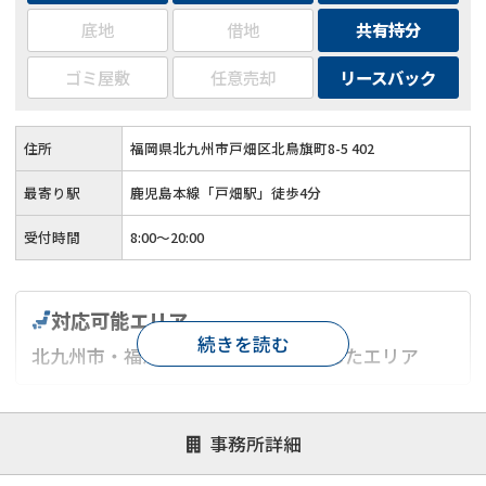
底地
借地
共有持分
ゴミ屋敷
任意売却
リースバック
住所
福岡県北九州市戸畑区北鳥旗町8-5 402
最寄り駅
鹿児島本線「戸畑駅」徒歩4分
受付時間
8:00～20:00
対応可能エリア
続きを読む
北九州市・福津市・宮若市を中心としたエリア
対応が親身
オンライン面談可能
レスポンスが早い
事務所詳細
決済までが早い
1億円以上の買取可
業歴10年以上
業者案件歓迎
士業連携有り