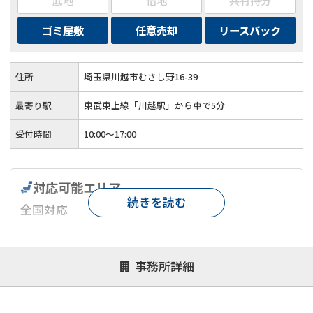
ゴミ屋敷
任意売却
リースバック
住所
埼玉県川越市むさし野16-39
最寄り駅
東武東上線「川越駅」から車で5分
受付時間
10:00〜17:00
対応可能エリア
続きを読む
全国対応
対応が親身
オンライン面談可能
レスポンスが早い
事務所詳細
決済までが早い
1億円以上の買取可
業歴10年以上
業者案件歓迎
士業連携有り