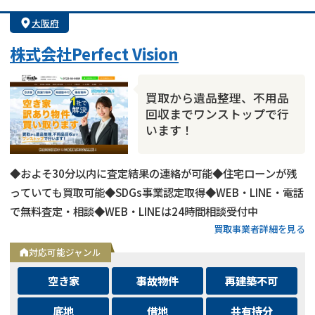
大阪府
株式会社Perfect Vision
買取から遺品整理、不用品
回収までワンストップで行
います！
◆およそ30分以内に査定結果の連絡が可能◆住宅ローンが残
っていても買取可能◆SDGs事業認定取得◆WEB・LINE・電話
で無料査定・相談◆WEB・LINEは24時間相談受付中
買取事業者詳細を見る
対応可能ジャンル
空き家
事故物件
再建築不可
底地
借地
共有持分