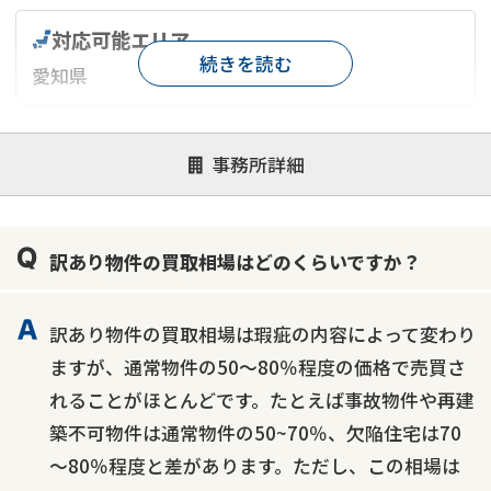
対応可能エリア
続きを読む
愛知県
対応が親身
オンライン面談可能
レスポンスが早い
事務所詳細
決済までが早い
1億円以上の買取可
業歴10年以上
業者案件歓迎
士業連携有り
訳あり物件の買取相場はどのくらいですか？
訳あり物件の買取相場は瑕疵の内容によって変わり
ますが、通常物件の50～80％程度の価格で売買さ
れることがほとんどです。たとえば事故物件や再建
築不可物件は通常物件の50~70％、欠陥住宅は70
～80％程度と差があります。ただし、この相場は