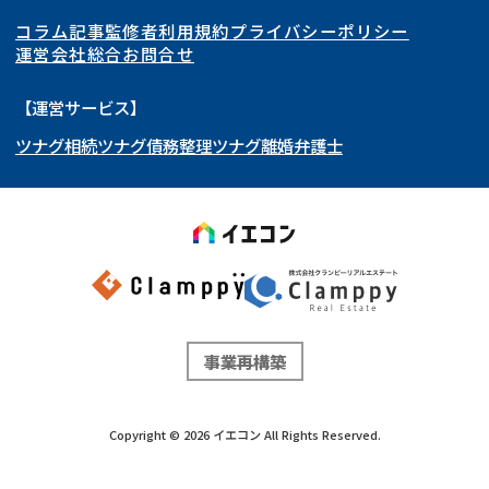
空き家
事故物件
コラム記事
監修者
利用規約
プライバシーポリシー
再建築不可
底地
東海
岩手県
東京都
宮城県
神奈川県
運営会社
総合お問合せ
借地
共有持分
関西
秋田県
埼玉県
愛知県
山形県
千葉県
静岡県
【運営サービス】
ゴミ屋敷
任意売却
ツナグ相続
ツナグ債務整理
ツナグ離婚弁護士
北陸・甲信越
福島県
茨城県
岐阜県
大阪府
群馬県
山梨県
京都府
リースバック
中国・四国
栃木県
兵庫県
長野県
奈良県
石川県
九州・沖縄
滋賀県
福井県
広島県
和歌山県
富山県
岡山県
新潟県
山口県
福岡県
三重県
島根県
佐賀県
事業再構築
鳥取県
長崎県
徳島県
熊本県
Copyright ©
2026
イエコン
All Rights Reserved.
香川県
大分県
愛媛県
宮崎県
リースバック
でお悩みならこちら