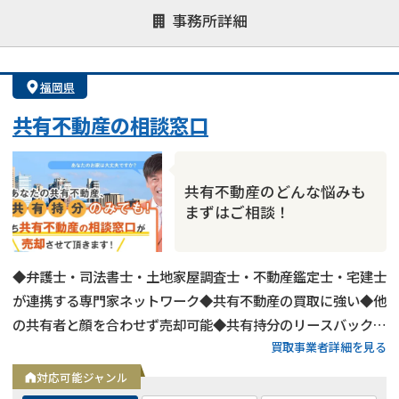
事務所詳細
対応が親身
オンライン面談可能
レスポンスが早い
決済までが早い
1億円以上の買取可
業歴10年以上
福岡県
業者案件歓迎
士業連携有り
共有不動産の相談窓口
共有不動産のどんな悩みも
まずはご相談！
◆弁護士・司法書士・土地家屋調査士・不動産鑑定士・宅建士
が連携する専門家ネットワーク◆共有不動産の買取に強い◆他
の共有者と顔を合わせず売却可能◆共有持分のリースバックに
買取事業者詳細を見る
も対応◆秘密厳守◆相談無料・査定無料◆スピーディな現金化
対応可能ジャンル