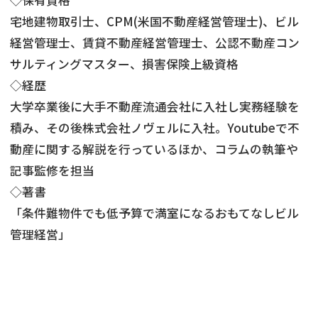
宅地建物取引士、CPM(米国不動産経営管理士)、ビル
借地
共有持分
共有持分
底地
経営管理士、賃貸不動産経営管理士、公認不動産コン
業者を探す
サルティングマスター、損害保険上級資格
ゴミ屋敷
訳あり不動産
任意売却
不動産投資
◇経歴
リースバック
土地売却
不動産相続
大学卒業後に大手不動産流通会社に入社し実務経験を
積み、その後株式会社ノヴェルに入社。Youtubeで不
借地
不動産リースバック
動産に関する解説を行っているほか、コラムの執筆や
記事監修を担当
任意売却
空き家
◇著書
アンケート調査
「条件難物件でも低予算で満室になるおもてなしビル
管理経営」