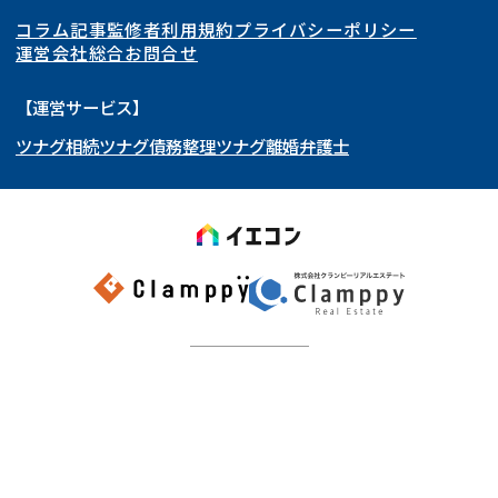
コラム記事
監修者
利用規約
プライバシーポリシー
再建築不可
底地
東海
岩手県
東京都
宮城県
神奈川県
運営会社
総合お問合せ
借地
共有持分
関西
秋田県
埼玉県
愛知県
山形県
千葉県
静岡県
【運営サービス】
ゴミ屋敷
任意売却
ツナグ相続
ツナグ債務整理
ツナグ離婚弁護士
北陸・甲信越
福島県
茨城県
岐阜県
大阪府
群馬県
山梨県
京都府
リースバック
中国・四国
栃木県
兵庫県
長野県
奈良県
石川県
九州・沖縄
滋賀県
福井県
広島県
和歌山県
富山県
岡山県
新潟県
山口県
福岡県
三重県
島根県
佐賀県
事業再構築
鳥取県
長崎県
徳島県
熊本県
Copyright ©
2026
イエコン
All Rights Reserved.
香川県
大分県
愛媛県
宮崎県