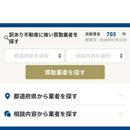
703
訳あり不動産に強い買取業者を
掲載業者
件
更新日 :
2026年07月31日
探す
都道府県を選択
相談内容を選択
買取業者を探す
都道府県から
業者
を探す
北海道・東北
相談内容から
業者
を探す
関東
北海道
青森県
空き家
事故物件