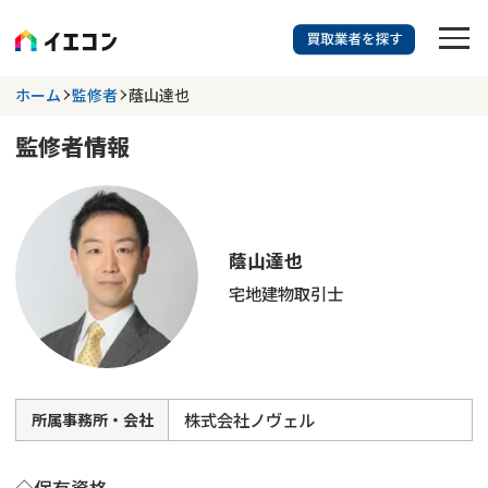
訳あり物件に強い業者を探す
ホーム
監修者
蔭山達也
監修者情報
都道府県を選択
相談内容を選択
703
掲載業者
件
検索する
更新日 :
2026年07月31日
蔭山達也
宅地建物取引士
業者を探す
相談内容で探す
空き家
不動産コラム
事故物件
株式会社ノヴェル
所属事務所・会社
再建築不可
不動産売却
底地
再建築不可物件
◇保有資格