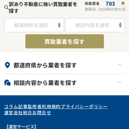
703
訳あり不動産に強い買取業者を
掲載業者
件
更新日 :
2026年07月31日
探す
都道府県を選択
相談内容を選択
買取業者を探す
都道府県から
業者
を探す
北海道・東北
相談内容から
業者
を探す
関東
北海道
青森県
空き家
事故物件
コラム記事
監修者
利用規約
プライバシーポリシー
再建築不可
底地
東海
岩手県
東京都
宮城県
神奈川県
運営会社
総合お問合せ
借地
共有持分
関西
秋田県
埼玉県
愛知県
山形県
千葉県
静岡県
【運営サービス】