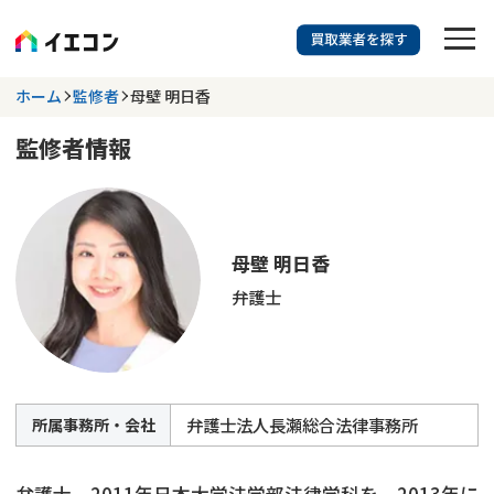
訳あり物件に強い業者を探す
ホーム
監修者
母壁 明日香
監修者情報
都道府県を選択
相談内容を選択
703
掲載業者
件
検索する
更新日 :
2026年07月31日
母壁 明日香
弁護士
業者を探す
相談内容で探す
空き家
不動産コラム
事故物件
弁護士法人長瀬総合法律事務所
所属事務所・会社
再建築不可
不動産売却
底地
再建築不可物件
弁護士。2011年日本大学法学部法律学科を、2013年に