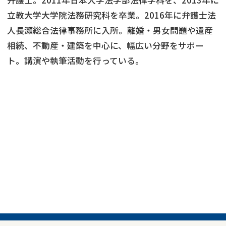
立教大学大学院法務研究科を卒業。2016年に弁護士法
借地
共有持分
共有持分
底地
人長瀬総合法律事務所に入所。離婚・男女問題や遺産
業者を探す
相続、不動産・建築を中心に、幅広い分野をサポー
ゴミ屋敷
訳あり不動産
任意売却
不動産投資
ト。講演や執筆活動を行っている。
リースバック
土地売却
不動産相続
借地
不動産リースバック
任意売却
空き家
アンケート調査