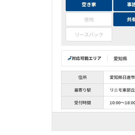
空き家
事
借地
共
リースバック
対応可能エリア
愛知県
住所
愛知県日進市
最寄り駅
リニモ東部丘
受付時間
10:00～18:0