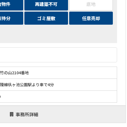
故物件
再建築不可
底地
有持分
ゴミ屋敷
任意売却
竹の山2104番地
陵線杁ヶ池公園駅より車で4分
0
事務所詳細