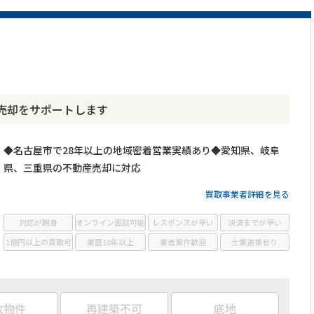
売却をサポートします
◆名古屋市で28年以上の地域密着営業実績あり◆愛知県、岐阜
県、三重県の不動産売却に対応
買取事業者詳細を見る
対応が親身
オンライン面談可能
レスポンスが早い
決済までが早い
1億円以上の買取可
業歴10年以上
業者案件歓迎
士業連携有り
故物件
再建築不可
底地