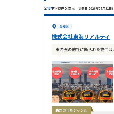
13
1
13
全
中
~
件を表示
(更新日:2026年07月31日)
愛知県
株式会社東海リアルティ
東海圏の他社に断られた物件は
対応可能ジャンル