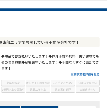
屋東部エリアで展開している不動産会社です！
◆現金でお支払いいたします！◆仲介手数料無料！古い建物でも
そのまま買取◆秘密厳守いたします！◆手間なくすぐに売却でき
ます！
買取事業者詳細を見る
対応が親身
オンライン面談可能
レスポンスが早い
決済までが早い
1億円以上の買取可
業歴10年以上
業者案件歓迎
士業連携有り