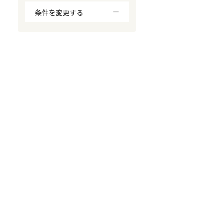
条件を変更する
対応が親身
オンライン面談可能
レスポンスが早い
決済までが早い
1億円以上の買取可
業歴10年以上
業者案件歓迎
士業連携有り