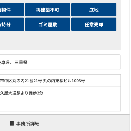
故物件
再建築不可
底地
有持分
ゴミ屋敷
任意売却
岐阜県、三重県
市中区丸の内21番21号 丸の内東桜ビル1003号
久屋大通駅より徒歩2分
事務所詳細