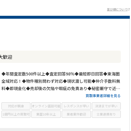
並び順について
大歓迎
◆年間査定数500件以上◆査定回答98％◆最短即日回答◆東海圏
全域対応！◆物件種別問わず対応◆現状渡し可能◆仲介手数料無
料◆即現金化◆売却後の欠陥や瑕疵の免責あり◆秘密厳守で近隣
にばれずに売却可能！
買取事業者詳細を見る
対応が親身
オンライン面談可能
レスポンスが早い
決済までが早い
1億円以上の買取可
業歴10年以上
業者案件歓迎
士業連携有り