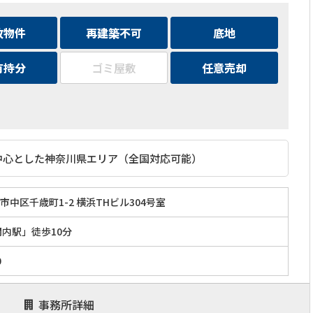
故物件
再建築不可
底地
有持分
ゴミ屋敷
任意売却
中心とした神奈川県エリア（全国対応可能）
中区千歳町1-2 横浜THビル304号室
関内駅」徒歩10分
0
事務所詳細