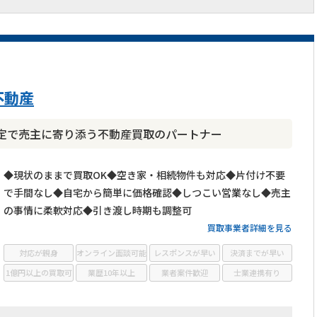
不動産
定で売主に寄り添う不動産買取のパートナー
◆現状のままで買取OK◆空き家・相続物件も対応◆片付け不要
で手間なし◆自宅から簡単に価格確認◆しつこい営業なし◆売主
の事情に柔軟対応◆引き渡し時期も調整可
買取事業者詳細を見る
対応が親身
オンライン面談可能
レスポンスが早い
決済までが早い
1億円以上の買取可
業歴10年以上
業者案件歓迎
士業連携有り