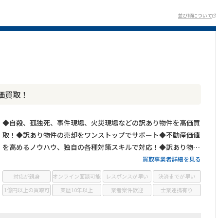
並び順について
価買取！
◆自殺、孤独死、事件現場、火災現場などの訳あり物件を高価買
取！◆訳あり物件の売却をワンストップでサポート◆不動産価値
を高めるノウハウ、独自の各種対策スキルで対応！◆訳あり物件
の買取エリアは全国対応！
買取事業者詳細を見る
対応が親身
オンライン面談可能
レスポンスが早い
決済までが早い
1億円以上の買取可
業歴10年以上
業者案件歓迎
士業連携有り