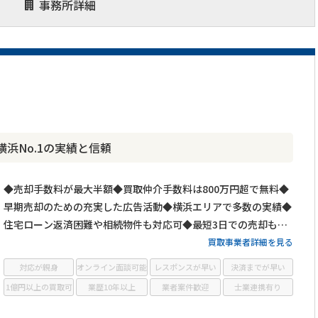
事務所詳細
浜No.1の実績と信頼
◆売却手数料が最大半額◆買取仲介手数料は800万円超で無料◆
早期売却のための充実した広告活動◆横浜エリアで多数の実績◆
住宅ローン返済困難や相続物件も対応可◆最短3日での売却も可
能◆プロフェッショナルによる徹底サポート
買取事業者詳細を見る
対応が親身
オンライン面談可能
レスポンスが早い
決済までが早い
1億円以上の買取可
業歴10年以上
業者案件歓迎
士業連携有り