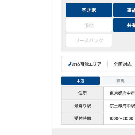
空き家
事
借地
共
リースバック
対応可能エリア
全国対応
本店
練馬
住所
東京都府中市寿
最寄り駅
京王線府中駅
受付時間
9:00～20:00