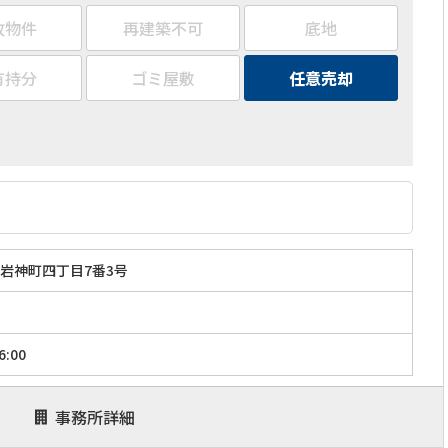
故物件
再建築不可
底地
有持分
ゴミ屋敷
任意売却
岩神町四丁目7番3号
6:00
事務所詳細