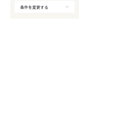
条件を変更する
対応が親身
オンライン面談可能
レスポンスが早い
決済までが早い
1億円以上の買取可
業歴10年以上
業者案件歓迎
士業連携有り