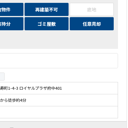
故物件
再建築不可
底地
有持分
ゴミ屋敷
任意売却
町1-4-3 ロイヤルプラザ府中401
から徒歩約4分