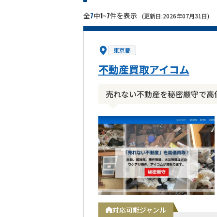
7
1
7
全
中
~
件を表示
(更新日:2026年07月31日)
東京都
不動産買取アイコム
売れない不動産を秘密厳守で高
対応可能ジャンル